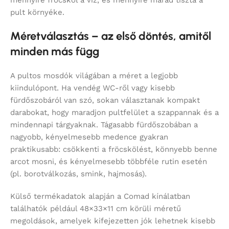
pult környéke.
Méretválasztás – az első döntés, amitől
minden más függ
A pultos mosdók világában a méret a legjobb
kiindulópont. Ha vendég WC-ről vagy kisebb
fürdőszobáról van szó, sokan választanak kompakt
darabokat, hogy maradjon pultfelület a szappannak és a
mindennapi tárgyaknak. Tágasabb fürdőszobában a
nagyobb, kényelmesebb medence gyakran
praktikusabb: csökkenti a fröcskölést, könnyebb benne
arcot mosni, és kényelmesebb többféle rutin esetén
(pl. borotválkozás, smink, hajmosás).
Külső termékadatok alapján a Comad kínálatban
találhatók például 48×33×11 cm körüli méretű
megoldások, amelyek kifejezetten jók lehetnek kisebb