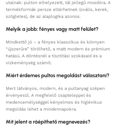
utalnak: pulton elhelyezett, tál jellegű mosdóra. A
termékformák persze eltérhetnek (ovális, kerek,
szögletes), de az alaplogika azonos.
Melyik a jobb: fényes vagy matt felület?
Mindkettő jó – a fényes klasszikus és könnyen
“újszerűre” törölhető, a matt modern és prémium
hatású. A döntésnél a tisztítási szokásaid és a
vízkeménység számít.
Miért érdemes pultos megoldást választani?
Mert látványos, modern, és a pultanyag szépen
érvényesül. A megfelelő csapteleppel és
medencemélységgel kényelmes és higiénikus
megoldás lehet a mindennapokra.
Mit jelent a ráépíthető megnevezés?