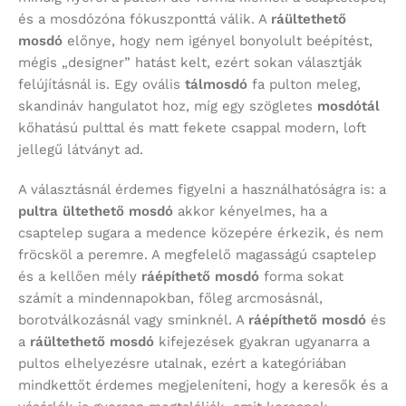
és a mosdózóna fókuszponttá válik. A
ráültethető
mosdó
előnye, hogy nem igényel bonyolult beépítést,
mégis „designer” hatást kelt, ezért sokan választják
felújításnál is. Egy ovális
tálmosdó
fa pulton meleg,
skandináv hangulatot hoz, míg egy szögletes
mosdótál
kőhatású pulttal és matt fekete csappal modern, loft
jellegű látványt ad.
A választásnál érdemes figyelni a használhatóságra is: a
pultra ültethető mosdó
akkor kényelmes, ha a
csaptelep sugara a medence közepére érkezik, és nem
fröcsköl a peremre. A megfelelő magasságú csaptelep
és a kellően mély
ráépíthető mosdó
forma sokat
számít a mindennapokban, főleg arcmosásnál,
borotválkozásnál vagy sminknél. A
ráépíthető mosdó
és
a
ráültethető mosdó
kifejezések gyakran ugyanarra a
pultos elhelyezésre utalnak, ezért a kategóriában
mindkettőt érdemes megjeleníteni, hogy a keresők és a