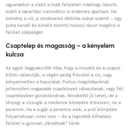
ugyanakkor a vízkő a matt felületen máshogy látszik,
ezért a takarítási rutinodhoz is érdemes igazítani. Ha
kemény a víz, a rendszeres áttörlés sokat számít – egy
puha kendő és kímélő tisztító hosszú távon megőrzi a
felület szépségét.
Csaptelep és magasság – a kényelem
kulcsa
Az egyik leggyakoribb hiba, hogy a mosdót és a csapot
külön választják, a végén pedig fröcsköl a víz, vagy
kényelmetlen a használat. Pultos megoldásoknál
jellemzően magasabb csaptelepet választanak, vagy fali
csaptelepben gondolkodnak. Mindkettő jó lehet, de a
lényeg: a vízsugár a medence közepére érkezzen, ne a
peremre. Ha a sugár a peremre esik, a pult környéke
folyamatosan vizes lesz – és a legszebb kőhatású
felület is gyorsan „fáradtnak” tűnik.