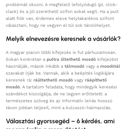
problémát okozni. A megfelelő lefolyódugó (pl. click-
clack) és a jól szerelhető szifon sokat segít. Ha a pult
alatt fiók van, érdemes eleve helytakarékos szifont
választani, hogy ne vegyen el túl sok tárolóhelyet.
Melyik elnevezésre keresnek a vásárlók?
A magyar piacon több kifejezés is fut párhuzamosan.
Sokan konkrétan a
pultra ültethető mosdó
kifejezést
használják, mások inkább a
tálmosdó
vagy a
mosdótál
szavakat írják be. Vannak, akik a beépítés logikájára
keresnek rá:
ráültethető mosdó
vagy
ráépíthető
mosdó
. A tartalom feladata, hogy mindegyik keresési
szándékot kiszolgálja, de ne legyen erőltetett: a
természetes szöveg és az informatív leírás hosszú
távon jobban teljesít, mint a kulcsszó-halmazolás.
Választási gyorssegéd – 6 kérdés, ami