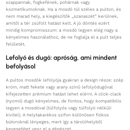
szappannak, fogkefének, pohárnak vagy
kozmetikumoknak. Ha a mosdó túl széles a pulton, és
nem marad hely, a kiegészítők „szanaszét” kerülnek,
amitől a tér zsúfolt hatást kelt. A jó döntés ezért
mindig kompromisszum: a mosdó legyen elég nagy a
kényelmes használathoz, de ne foglalja el a pult teljes
felületét.
Lefolyó és dugó: apróság, ami mindent
befolyásol
A pultos mosdók lefolyója gyakran a design része: szép
króm, matt fekete vagy arany színű lefolyódugóval
kifejezetten prémium hatást lehet elérni. A click-clack
(nyomó) dugó kényelmes, de fontos, hogy kompatibilis
legyen a mosdóval (túlfolyós vagy túlfolyó nélküli
kivitel). A helytakarékos szifon különösen fiókos
bútoroknál lényeges, mert így a tárolóhelyből
kevesebbet vesz el a gépészet.