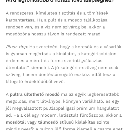
A rendszeres, kíméletes tisztítás és a tömítések
karbantartása. Ha a pult és a mosdó találkozása
rendben van, és a víz nem szivárog be, akkor a
mosdózóna hosszú távon is rendezett marad.
Plusz tipp:
Ha szeretnéd, hogy a keresők és a vásárlók
is gyorsan megértsék a kínálatot, a kategóriaoldalon
érdemes a méret és forma szerinti „választási
útmutatót” kiemelni. A jó kategória-szöveg nem csak
szöveg, hanem döntéstámogató eszköz: ettől lesz a
látogató érdeklődőből vevő.
A
pultra ültethető mosdó
ma az egyik legkeresettebb
megoldás, mert látványos, könnyen variálható, és egy
jól megválasztott pultlappal igazi prémium hangulatot
ad. Ha a cél egy modern, letisztult fürdőszoba, akkor a
mosdótál
vagy
tálmosdó
stílusú kialakítás szinte
mindig nyerő: a pulton ülő forma kiemeli a csaptelepet,