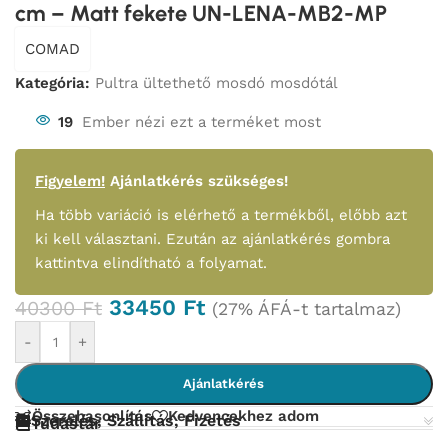
cm – Matt fekete UN-LENA-MB2-MP
COMAD
Kategória:
Pultra ültethető mosdó mosdótál
19
Ember nézi ezt a terméket most
Figyelem!
Ajánlatkérés szükséges!
Ha több variáció is elérhető a termékből, előbb azt
ki kell választani. Ezután az ajánlatkérés gombra
kattintva elindítható a folyamat.
33450
Ft
40300
Ft
(27% ÁFÁ-t tartalmaz)
-
+
Ajánlatkérés
Összehasonlítás
Kedvencekhez adom
Szerelés, Szállítás, Fizetés
Tudástár