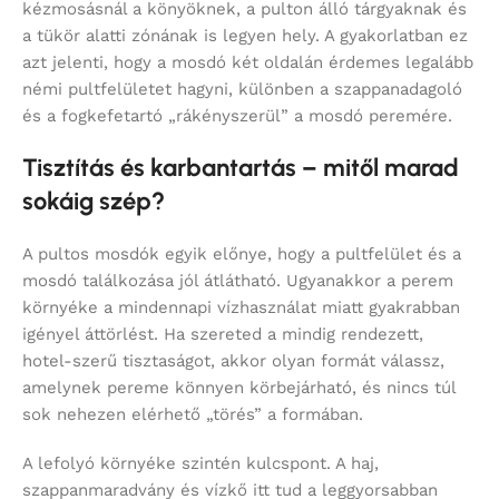
kézmosásnál a könyöknek, a pulton álló tárgyaknak és
a tükör alatti zónának is legyen hely. A gyakorlatban ez
azt jelenti, hogy a mosdó két oldalán érdemes legalább
némi pultfelületet hagyni, különben a szappanadagoló
és a fogkefetartó „rákényszerül” a mosdó peremére.
Tisztítás és karbantartás – mitől marad
sokáig szép?
A pultos mosdók egyik előnye, hogy a pultfelület és a
mosdó találkozása jól átlátható. Ugyanakkor a perem
környéke a mindennapi vízhasználat miatt gyakrabban
igényel áttörlést. Ha szereted a mindig rendezett,
hotel-szerű tisztaságot, akkor olyan formát válassz,
amelynek pereme könnyen körbejárható, és nincs túl
sok nehezen elérhető „törés” a formában.
A lefolyó környéke szintén kulcspont. A haj,
szappanmaradvány és vízkő itt tud a leggyorsabban