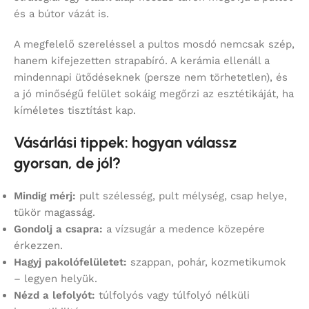
és a bútor vázát is.
A megfelelő szereléssel a pultos mosdó nemcsak szép,
hanem kifejezetten strapabíró. A kerámia ellenáll a
mindennapi ütődéseknek (persze nem törhetetlen), és
a jó minőségű felület sokáig megőrzi az esztétikáját, ha
kíméletes tisztítást kap.
Vásárlási tippek: hogyan válassz
gyorsan, de jól?
Mindig mérj:
pult szélesség, pult mélység, csap helye,
tükör magasság.
Gondolj a csapra:
a vízsugár a medence közepére
érkezzen.
Hagyj pakolófelületet:
szappan, pohár, kozmetikumok
– legyen helyük.
Nézd a lefolyót:
túlfolyós vagy túlfolyó nélküli