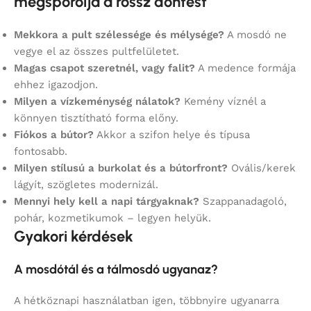
megspórolja a rossz döntést
Mekkora a pult szélessége és mélysége?
A mosdó ne
vegye el az összes pultfelületet.
Magas csapot szeretnél, vagy falit?
A medence formája
ehhez igazodjon.
Milyen a vízkeménység nálatok?
Kemény víznél a
könnyen tisztítható forma előny.
Fiókos a bútor?
Akkor a szifon helye és típusa
fontosabb.
Milyen stílusú a burkolat és a bútorfront?
Ovális/kerek
lágyít, szögletes modernizál.
Mennyi hely kell a napi tárgyaknak?
Szappanadagoló,
pohár, kozmetikumok – legyen helyük.
Gyakori kérdések
A mosdótál és a tálmosdó ugyanaz?
A hétköznapi használatban igen, többnyire ugyanarra