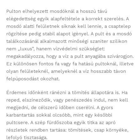
Pulton elhelyezett mosdóknál a hosszú távú
elégedettség egyik alapfeltétele a korrekt szerelés. A
mosdó alatti felületnek síknak kell lennie, a csaptelep
rögzítése pedig stabil alapot igényel. A pult és a mosdó
találkozásánál alkalmazott minőségi szaniter szilikon
nem „luxus”, hanem vízvédelmi szükséglet:
megakadályozza, hogy a víz a pult anyagába szivárogjon.
Ez különösen fontos fa vagy fa hatású pultoknál, illetve
olyan felületeknél, amelyeknél a víz hosszabb távon
felpúposodást okozhat.
Érdemes időnként ránézni a tömítés állapotára is. Ha
reped, elszíneződik, vagy penészedés indul, nem kell
megijedni, de célszerű időben cserélni. A gyors
karbantartás sokkal olcsóbb, mint egy későbbi
pultcsere. A szép fürdőszoba egyik titka az apró
részletek rendben tartása: tömítések, csap környéke,
lefolyó tisztasága.