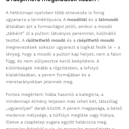
A hétköznapi nyelvben több elnevezés is forog
ugyanarra a terméktípusra. A
mosdótál
és a
tálmosdó
általában azt a formavilágot jelöli, amikor a mosdó
„tálként” ül a pulton: látványos peremmel, különálló
testtel. A
ráültethető mosdó
és a
ráépíthető mosdó
megnevezések sokszor ugyanezt a logikát fedik le – a
lényeg, hogy a mosdó a pulton kap helyet, nem a falon
függ, és nem süllyesztve kerül beépítésre. A
különbségek inkább a rögzítésben, a lefolyó
kialakításában, a perem formájában és a
méretarányokban jelennek meg.
Fontos megérteni: hiába hasonló a kategória, a
mindennapi élmény teljesen más lehet két, látszólag
„ugyanolyan” darab között. A perem magassága, a belső
medence mélysége, a túlfolyó megléte vagy hiánya,
illetve a csaptelep sugara együtt határozza meg,
mennyire fröcsköl a víz, és mennyire marad tiszta a