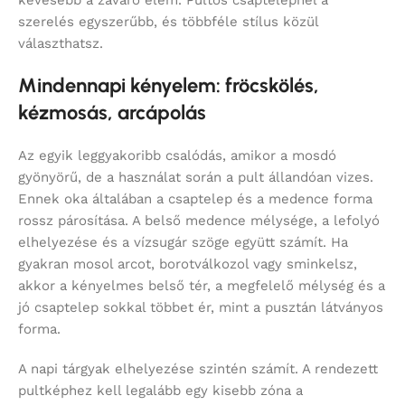
szerelés egyszerűbb, és többféle stílus közül
választhatsz.
Mindennapi kényelem: fröcskölés,
kézmosás, arcápolás
Az egyik leggyakoribb csalódás, amikor a mosdó
gyönyörű, de a használat során a pult állandóan vizes.
Ennek oka általában a csaptelep és a medence forma
rossz párosítása. A belső medence mélysége, a lefolyó
elhelyezése és a vízsugár szöge együtt számít. Ha
gyakran mosol arcot, borotválkozol vagy sminkelsz,
akkor a kényelmes belső tér, a megfelelő mélység és a
jó csaptelep sokkal többet ér, mint a pusztán látványos
forma.
A napi tárgyak elhelyezése szintén számít. A rendezett
pultképhez kell legalább egy kisebb zóna a