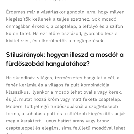
Érdemes már a vásárláskor gondolni arra, hogy milyen
kiegészítők kellenek a teljes szetthez. Sok mosdó
önmagában érkezik, a csaptelep, a lefolyó és a szifon
külön tétel. Ha ezt előre tisztázod, gyorsabb lesz a
kivitelezés, és elkerülhetők a meglepetések.
Stílusirányok: hogyan illeszd a mosdót a
fürdőszobád hangulatához?
Ha skandináv, világos, természetes hangulat a cél, a
fehér kerámia és a világos fa pult kombinációja
klasszikus. Ilyenkor a mosdó lehet ovális vagy kerek,
és jól mutat hozzá króm vagy matt fekete csaptelep.
Modern, loft jellegű fürdőszobáknál a szögletesebb
forma, a kőhatású pult és a sötétebb kiegészítők adják
meg a karaktert. Luxus hatást arany vagy bronz
csapteleppel és elegáns, sima felületű mosdóval lehet