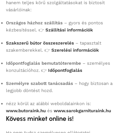
hanem teljes körű szolgáltatásokat is biztosít
vásárlóinak:
Országos házhoz szállítás
– gyors és pontos
kézbesítéssel. 👉
Szállítási információk
Szakszerű bútor összeszerelés
– tapasztalt
szakemberekkel. 👉
Szerelési információk
Időpontfoglalás bemutatóterembe
– személyes
konzultációhoz. 👉
Időpontfoglalás
Személyre szabott tanácsadás
– hogy biztosan a
legjobb döntést hozd.
nézz körül az alábbi weboldalainkon is:
www.butoraink.hu
és
www.sarokgarnituraink.hu
Kövess minket online is!
Ha nem tudsz személyesen ellátogatni