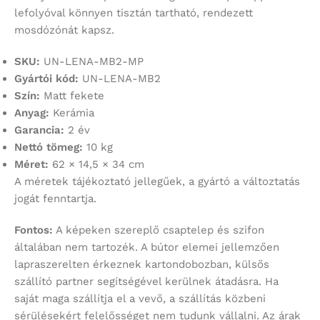
lefolyóval könnyen tisztán tartható, rendezett
mosdózónát kapsz.
SKU:
UN-LENA-MB2-MP
Gyártói kód:
UN-LENA-MB2
Szín:
Matt fekete
Anyag:
Kerámia
Garancia:
2 év
Nettó tömeg:
10 kg
Méret:
62 × 14,5 × 34 cm
A méretek tájékoztató jellegűek, a gyártó a változtatás
jogát fenntartja.
Fontos:
A képeken szereplő csaptelep és szifon
általában nem tartozék. A bútor elemei jellemzően
lapraszerelten érkeznek kartondobozban, külsős
szállító partner segítségével kerülnek átadásra. Ha
saját maga szállítja el a vevő, a szállítás közbeni
sérülésekért felelősséget nem tudunk vállalni. Az árak