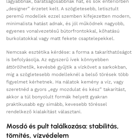
lágyabbnak, barátságosabbnak hat, és sok enteriőrben
„designer” érzetet kelt. A szögletesebb, letisztult
peremű modellek ezzel szemben kifejezetten modern,
minimalista hatást adnak, és jól működnek nagyobb,
egyenes vonalvezetésű bútorfrontokkal, kőhatású
burkolatokkal vagy matt fekete csaptelepekkel.
Nemcsak esztétika kérdése: a forma a takaríthatóságot
is befolyásolja. Az egyszerű ívek könnyebben
áttörölhetők, kevésbé gyűjtik a vízkövet a sarkokban,
míg a szögletesebb modelleknél a belső törések több
figyelmet kérhetnek. Ha nálatok kemény a víz, vagy
szeretnéd a gyors „egy mozdulat és kész” takarítást,
akkor a túl bonyolult formák helyett gyakran
praktikusabb egy simább, kevesebb töréssel
rendelkező kialakítást választani.
Mosdó és pult találkozása: stabilitás,
tömítés, vízvédelem