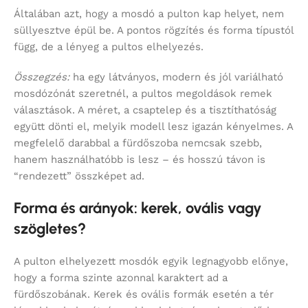
Általában azt, hogy a mosdó a pulton kap helyet, nem
süllyesztve épül be. A pontos rögzítés és forma típustól
függ, de a lényeg a pultos elhelyezés.
Összegzés:
ha egy látványos, modern és jól variálható
mosdózónát szeretnél, a pultos megoldások remek
választások. A méret, a csaptelep és a tisztíthatóság
együtt dönti el, melyik modell lesz igazán kényelmes. A
megfelelő darabbal a fürdőszoba nemcsak szebb,
hanem használhatóbb is lesz – és hosszú távon is
“rendezett” összképet ad.
Forma és arányok: kerek, ovális vagy
szögletes?
A pulton elhelyezett mosdók egyik legnagyobb előnye,
hogy a forma szinte azonnal karaktert ad a
fürdőszobának. Kerek és ovális formák esetén a tér