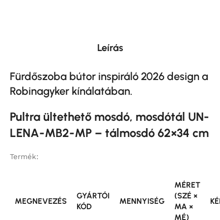
Leírás
Fürdőszoba bútor inspiráló 2026 design a
Robinagyker kínálatában.
Pultra ültethető mosdó, mosdótál UN-
LENA-MB2-MP – tálmosdó 62×34 cm
Termék:
MÉRET
GYÁRTÓI
(SZÉ ×
MEGNEVEZÉS
MENNYISÉG
KÉ
KÓD
MA ×
MÉ)