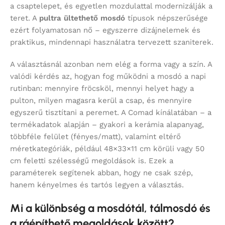
a csaptelepet, és egyetlen mozdulattal modernizálják a
teret. A
pultra ültethető mosdó
típusok népszerűsége
ezért folyamatosan nő – egyszerre dizájnelemek és
praktikus, mindennapi használatra tervezett szaniterek.
A választásnál azonban nem elég a forma vagy a szín. A
valódi kérdés az, hogyan fog működni a mosdó a napi
rutinban: mennyire fröcsköl, mennyi helyet hagy a
pulton, milyen magasra kerül a csap, és mennyire
egyszerű tisztítani a peremet. A Comad kínálatában – a
termékadatok alapján – gyakori a kerámia alapanyag,
többféle felület (fényes/matt), valamint eltérő
méretkategóriák, például 48×33×11 cm körüli vagy 50
cm feletti szélességű megoldások is. Ezek a
paraméterek segítenek abban, hogy ne csak szép,
hanem kényelmes és tartós legyen a választás.
Mi a különbség a mosdótál, tálmosdó és
a ráépíthető megoldások között?