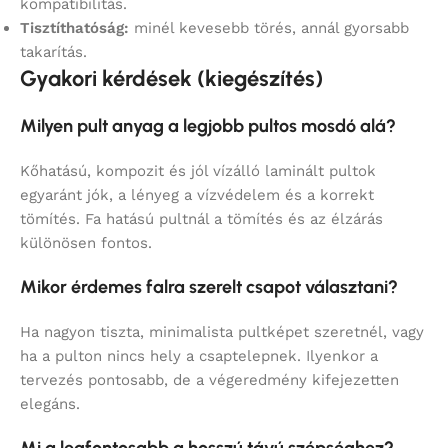
kompatibilitás.
Tisztíthatóság:
minél kevesebb törés, annál gyorsabb
takarítás.
Gyakori kérdések (kiegészítés)
Milyen pult anyag a legjobb pultos mosdó alá?
Kőhatású, kompozit és jól vízálló laminált pultok
egyaránt jók, a lényeg a vízvédelem és a korrekt
tömítés. Fa hatású pultnál a tömítés és az élzárás
különösen fontos.
Mikor érdemes falra szerelt csapot választani?
Ha nagyon tiszta, minimalista pultképet szeretnél, vagy
ha a pulton nincs hely a csaptelepnek. Ilyenkor a
tervezés pontosabb, de a végeredmény kifejezetten
elegáns.
Mi a legfontosabb a hosszú távú szépséghez?