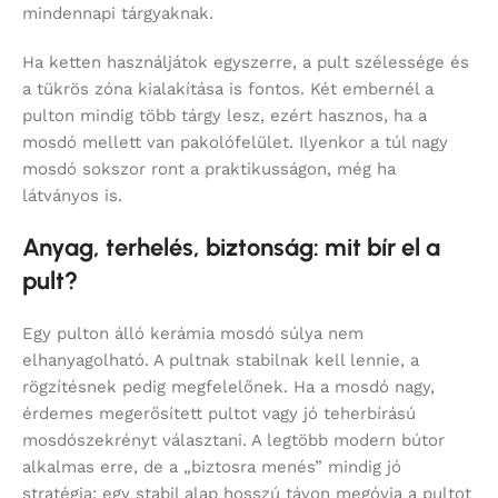
mindennapi tárgyaknak.
Ha ketten használjátok egyszerre, a pult szélessége és
a tükrös zóna kialakítása is fontos. Két embernél a
pulton mindig több tárgy lesz, ezért hasznos, ha a
mosdó mellett van pakolófelület. Ilyenkor a túl nagy
mosdó sokszor ront a praktikusságon, még ha
látványos is.
Anyag, terhelés, biztonság: mit bír el a
pult?
Egy pulton álló kerámia mosdó súlya nem
elhanyagolható. A pultnak stabilnak kell lennie, a
rögzítésnek pedig megfelelőnek. Ha a mosdó nagy,
érdemes megerősített pultot vagy jó teherbírású
mosdószekrényt választani. A legtöbb modern bútor
alkalmas erre, de a „biztosra menés” mindig jó
stratégia: egy stabil alap hosszú távon megóvja a pultot