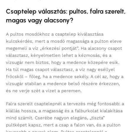
Csaptelep választás: pultos, falra szerelt,
magas vagy alacsony?
A pultos mosdókhoz a csaptelep kiválasztása
kulcskérdés, mert a mosdó magassága a pulton eleve
megemeli a víz „érkezési pontját”. Ha alacsony csapot
választasz, kényelmetlen lehet a kézmosás, és a
vízsugár nem biztos, hogy a medence közepére esik.
Ha túl magas csapot választasz, a víz nagy eséllyel
fröcsköl – főleg, ha a medence sekély. A cél az, hogy a
vízsugár stabilan a medence belső részére érkezzen,
és ne verje szét a vizet a peremen.
Falra szerelt csaptelepnél a tervezés még fontosabb: a
kiállás hossza, a magasság és a falburkolat kialakítása
mind számít. Cserébe nagyon elegáns, „tiszta”
pultképet kapsz, mert a csap a falon van, és a pulton
kevesebb a zavaró elem. Pultos csaptelepnél a