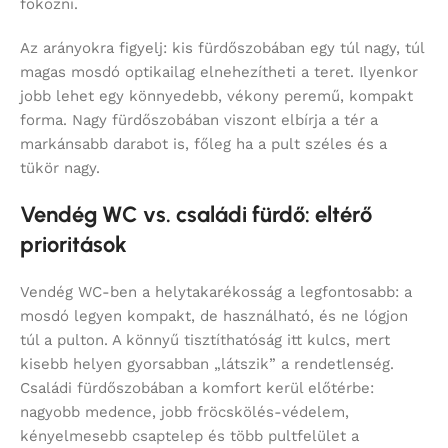
fokozni.
Az arányokra figyelj: kis fürdőszobában egy túl nagy, túl
magas mosdó optikailag elnehezítheti a teret. Ilyenkor
jobb lehet egy könnyedebb, vékony peremű, kompakt
forma. Nagy fürdőszobában viszont elbírja a tér a
markánsabb darabot is, főleg ha a pult széles és a
tükör nagy.
Vendég WC vs. családi fürdő: eltérő
prioritások
Vendég WC-ben a helytakarékosság a legfontosabb: a
mosdó legyen kompakt, de használható, és ne lógjon
túl a pulton. A könnyű tisztíthatóság itt kulcs, mert
kisebb helyen gyorsabban „látszik” a rendetlenség.
Családi fürdőszobában a komfort kerül előtérbe:
nagyobb medence, jobb fröcskölés-védelem,
kényelmesebb csaptelep és több pultfelület a