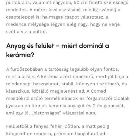
pultokra is, valamint nagyobb, 50 cm feletti szélességű
modellek. A méret kiválasztásánál mindig számolj a
csapteleppel is: ha magas csapot választasz, a
medence mélysége legyen elég nagy, hogy ne verje
szét a víz a pultot.
Anyag és felület – miért dominál a
kerámia?
A fürdőszobában a tartósság legalább olyan fontos,
mint a dizájn. A kerámia azért népszerű, mert jól bírja a
mindennapi használatot, stabil, könnyen tisztítható, és
klasszikus, időtálló megjelenést ad. A Comad
mosdókról szóló termékleírások és forgalmazói oldalak
gyakran említenek kerámia anyagot és 2 év garanciát,
ami egy jó, „biztonságos” választási alap.
Felületből a fényes fehér időtlen, a matt pedig
kifejezetten modern, prémium hangulatot ad –