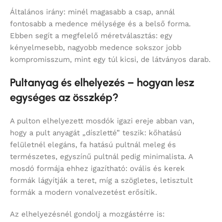
Általános irány: minél magasabb a csap, annál
fontosabb a medence mélysége és a belső forma.
Ebben segít a megfelelő méretválasztás: egy
kényelmesebb, nagyobb medence sokszor jobb
kompromisszum, mint egy túl kicsi, de látványos darab.
Pultanyag és elhelyezés – hogyan lesz
egységes az összkép?
A pulton elhelyezett mosdók igazi ereje abban van,
hogy a pult anyagát „díszletté” teszik: kőhatású
felületnél elegáns, fa hatású pultnál meleg és
természetes, egyszínű pultnál pedig minimalista. A
mosdó formája ehhez igazítható: ovális és kerek
formák lágyítják a teret, míg a szögletes, letisztult
formák a modern vonalvezetést erősítik.
Az elhelyezésnél gondolj a mozgástérre is: