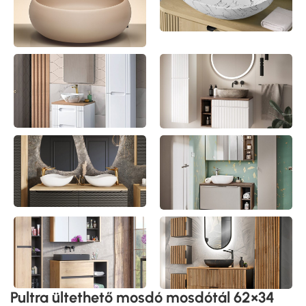
Pultra ültethető mosdó mosdótál 62×34