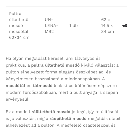
Pultra
ültethető
UN-
62 ×
mosdó
LENA-
1 db
14,5 ×
mosdótál
MB2
34 cm
62×34 cm
Ha olyan megoldást keresel, ami látványos és
praktikus, a
pultra ültethető mosdó
kiváló választás: a
pulton elhelyezett forma elegáns összképet ad, és
kényelmesen használható a mindennapokban. A
mosdótál
és
tálmosdó
kialakítás különösen népszerű
modern fürdőszobákban, mert a pult anyaga is szépen
érvényesül.
Ez a modell
ráültethető mosdó
jellegű, így felújításnál
is jó választás, míg a
ráépíthető mosdó
megoldás stabil
elhelyezést ad a pulton. A megfelelő csapteleppel és