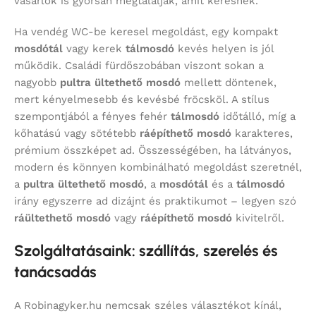
vásárlók is gyorsan megtalálják, amit keresnek.
Ha vendég WC-be keresel megoldást, egy kompakt
mosdótál
vagy kerek
tálmosdó
kevés helyen is jól
működik. Családi fürdőszobában viszont sokan a
nagyobb
pultra ültethető mosdó
mellett döntenek,
mert kényelmesebb és kevésbé fröcsköl. A stílus
szempontjából a fényes fehér
tálmosdó
időtálló, míg a
kőhatású vagy sötétebb
ráépíthető mosdó
karakteres,
prémium összképet ad. Összességében, ha látványos,
modern és könnyen kombinálható megoldást szeretnél,
a
pultra ültethető mosdó
, a
mosdótál
és a
tálmosdó
irány egyszerre ad dizájnt és praktikumot – legyen szó
ráültethető mosdó
vagy
ráépíthető mosdó
kivitelről.
Szolgáltatásaink: szállítás, szerelés és
tanácsadás
A Robinagyker.hu nemcsak széles választékot kínál,