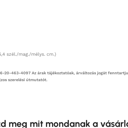
5,4 szél./mag./mélys. cm.)
20-463-4097 Az árak tájékoztatóak, árváltozás jogát fenntartjuk
zos szerelési útmutatót.
d meg mit mondanak a vásárl