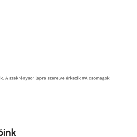
. A szekrénysor lapra szerelve érkezik #
A csomagok
óink