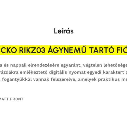
Leírás
ICKO RIKZ03 ÁGYNEMŰ TARTÓ FI
ba és nappali elrendezésére egyaránt, végtelen lehetősé
rázdákra emlékeztető digitális nyomat egyedi karaktert 
om fogantyúkkal vannak felszerelve, amelyek praktikus m
e MATT FRONT