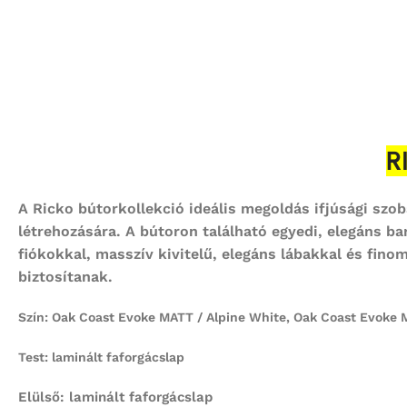
R
A Ricko bútorkollekció ideális megoldás ifjúsági szo
létrehozására. A bútoron található egyedi, elegáns ba
fiókokkal, masszív kivitelű, elegáns lábakkal és fin
biztosítanak.
Szín: Oak Coast Evoke MATT / Alpine White, Oak Coast Evok
Test: laminált faforgácslap
Elülső: laminált faforgácslap