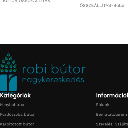
BÚTOR ÖSSZEÁLLÍTÁS
ÖSSZEÁLLÍTÁS-Bútor
Kategóriák
Információ
Konyhabútor
Rólunk
Fürdőszoba bútor
Bemutatóterem
Kárpitozott bútor
Szerelés, Szállít