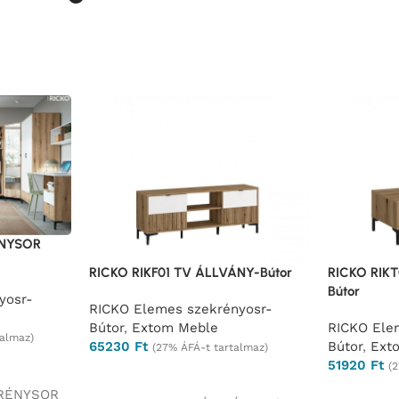
ÉNYSOR
RICKO RIKF01 TV ÁLLVÁNY-Bútor
RICKO RIKT
Bútor
yosr-
RICKO Elemes szekrényosr-
Bútor
,
Extom Meble
RICKO Ele
talmaz)
65230
Ft
Bútor
,
Ext
(27% ÁFÁ-t tartalmaz)
51920
Ft
(
Ajánlatkérés
Ajánlatkér
KRÉNYSOR