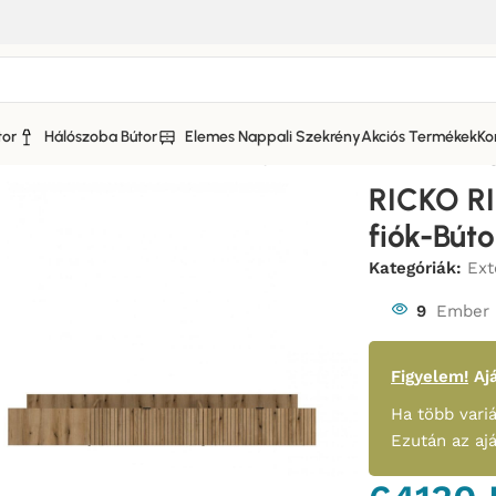
tor
Hálószoba Bútor
Elemes Nappali Szekrény
Akciós Termékek
Ko
or-Bútor
/
RICKO Elemes szekrényosr-Bútor
/
RICKO RIKZ03 Ág
RICKO R
fiók-Búto
Kategóriák:
Ex
9
Ember 
Figyelem!
Ajá
Ha több variá
Ezután az aj