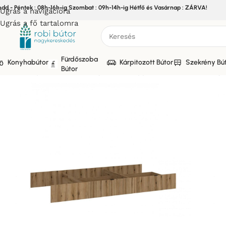
edd - Péntek : 08h-16h-ig Szombat : 09h-14h-ig Hétfő és Vasárnap : ZÁRVA!
Ugrás a navigációra
Ugrás a fő tartalomra
Fürdőszoba
Konyhabútor
Kárpitozott Bútor
Szekrény Bú
Bútor
Kezdőlap
/
Bútor
/
Szekrény bútor
/
Nappali Elemes Szekrénys