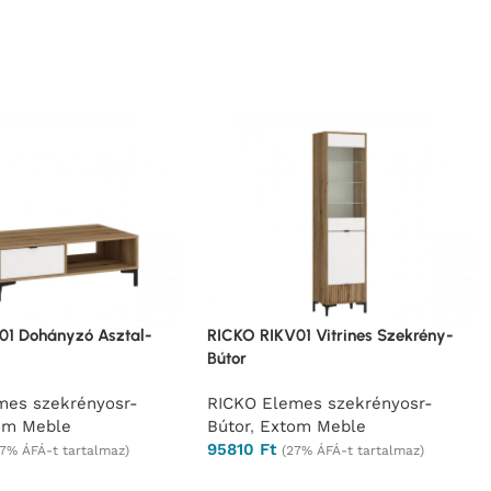
01 Dohányzó Asztal-
RICKO RIKV01 Vitrines Szekrény-
Bútor
mes szekrényosr-
RICKO Elemes szekrényosr-
om Meble
Bútor
,
Extom Meble
95810
Ft
27% ÁFÁ-t tartalmaz)
(27% ÁFÁ-t tartalmaz)
és
Ajánlatkérés