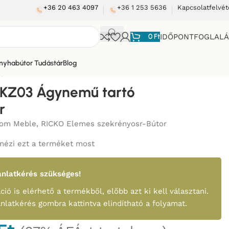
+36 20 463 4097
+36 1 253 5636
Kapcsolatfelvét
0
Ft
IDŐPONTFOGLAL
nyhabútor Tudástár
Blog
ynemű tartó fiók-Bútor
IKZ03 Ágynemű tartó
r
tom Meble
,
RICKO Elemes szekrényosr-Bútor
nézi ezt a terméket most
nlatkérés szükséges!
ció is elérhető a termékből, előbb azt ki kell választani.
ánlatkérés gombra kattintva elindítható a folyamat.