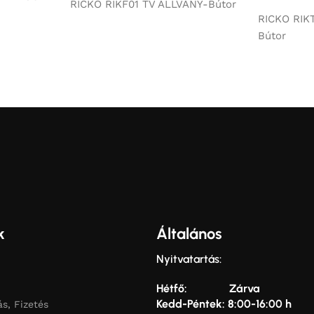
RICKO RIKF01 TV ÁLLVÁNY-Bútor
RICKO RIKT
Bútor
k
Általános
Nyitvatartás:
Hétfő: Zárva
Kedd-Péntek: 8:00-16:00 h
ás, Fizetés