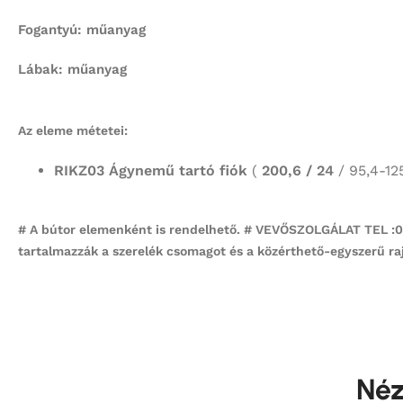
Fogantyú: műanyag
Lábak: műanyag
Az eleme métetei:
RIKZ03 Ágynemű tartó fiók
(
200,6 / 24
/ 95,4-12
# A bútor elemenként is rendelhető. # VEVŐSZOLGÁLAT TEL :06-
tartalmazzák a szerelék csomagot és a közérthető-egyszerű raj
Néz