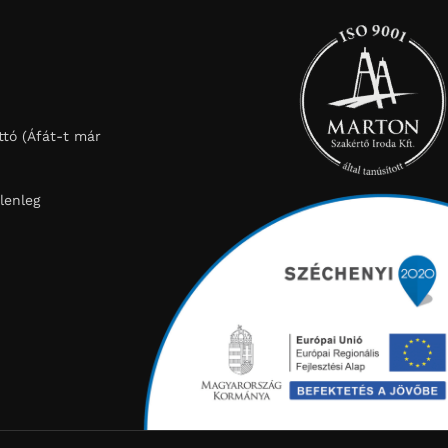
tó (Áfát-t már
lenleg