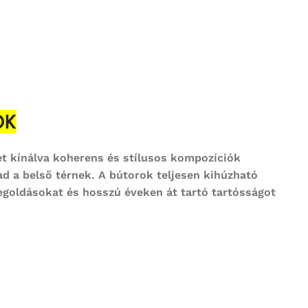
ÓK
get kínálva koherens és stílusos kompozíciók
ad a belső térnek. A bútorok teljesen kihúzható
egoldásokat és hosszú éveken át tartó tartósságot