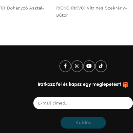
01 Dohányzó Asztal-
RICKO RIKV01 Vitrines Szekrény-
Bútor
Iratkozz fel és kapsz egy meglepetést!
Küldés