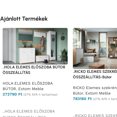
Ajánlott Termékek
..HOLA ELEMES ELŐSZOBA BÚTOR
..RICKO ELEMES SZEKR
ÖSSZEÁLLÍTÁS
ÖSSZEÁLLÍTÁS-Bútor
HOLA ELEMES ELŐSZOBA
RICKO Elemes szekrén
BÚTOR
,
Extom Meble
Bútor
,
Extom Meble
273790
Ft
(27% ÁFÁ-t tartalmaz)
783160
Ft
(27% ÁFÁ-t tar
Ajánlatkérés
Ajánlatkérés
..HOLA ELEMES ELŐSZOBA
..RICKO ELEMES SZE