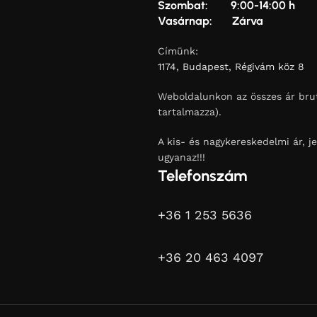
Szombat: 9:00-14:00 h
Vasárnap: Zárva
Címünk:
1174, Budapest, Régivám köz 8
Weboldalunkon az összes ár brut
tartalmazza).
A kis- és nagykereskedelmi ár, je
ugyanaz!!!
Telefonszám
+36 1 253 5636
+36 20 463 4097