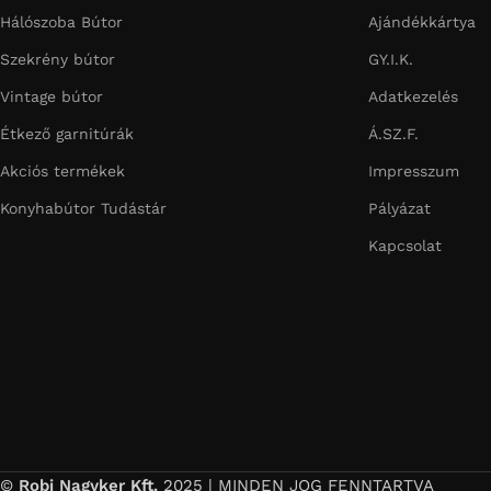
Hálószoba Bútor
Ajándékkártya
Szekrény bútor
GY.I.K.
Vintage bútor
Adatkezelés
Étkező garnitúrák
Á.SZ.F.
Akciós termékek
Impresszum
Konyhabútor Tudástár
Pályázat
Kapcsolat
©
Robi Nagyker Kft.
2025 | MINDEN JOG FENNTARTVA