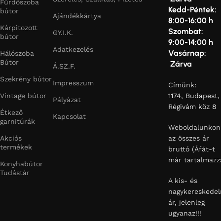
Fürdőszoba
Kedd-Péntek:
bútor
Ajándékkártya
8:00-16:00 h
Kárpitozott
Szombat:
GY.I.K.
bútor
9:00-14:00 h
Adatkezelés
Vasárnap:
Hálószoba
Bútor
Zárva
Á.SZ.F.
Szekrény bútor
Impresszum
Címünk:
Vintage bútor
1174, Budapest,
Pályázat
Régivám köz 8
Étkező
Kapcsolat
garnitúrák
Weboldalunkon
Akciós
az összes ár
termékek
bruttó (Áfát-t
már tartalmazz
Konyhabútor
Tudástár
A kis- és
nagykereskedel
ár, jelenleg
ugyanaz!!!