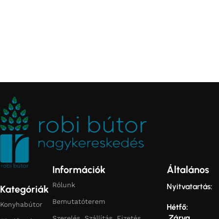
Információk
Általános
Rólunk
Nyitvatartás:
Kategóriák
Bemutatóterem
Konyhabútor
Hétfő:
Zárva
Szerelés, Szállítás, Fizetés