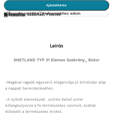
Ajánlatkérés
Összehasonlítás
Kedvencekhez adom
Szerelés, Szállítás, Fizetés
Tudástár
Leírás
SHETLAND TYP 31 Elemes Szekrény_ Bútor
-Magával ragadó egyszerű eleganciája jó kiindulási alap
a nappali berendezéséhez.
-A nyitott elemrészek
szürke belső színe
kihangsúlyozza
a fa természetes csomoit, ezáltal
elősegíti a természetes érzést.