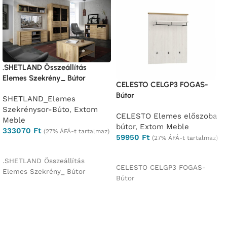
.SHETLAND Összeállítás
Elemes Szekrény_ Bútor
CELESTO CELGP3 FOGAS-
Bútor
SHETLAND_Elemes
Szekrénysor-Búto
,
Extom
CELESTO Elemes előszoba
Meble
bútor
,
Extom Meble
333070
Ft
(27% ÁFÁ-t tartalmaz)
59950
Ft
(27% ÁFÁ-t tartalmaz)
Ajánlatkérés
Ajánlatkérés
.SHETLAND Összeállítás
CELESTO CELGP3 FOGAS-
Elemes Szekrény_ Bútor
Bútor