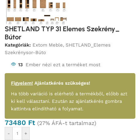
SHETLAND TYP 31 Elemes Szekrény_
Bútor
Kategóriák:
Extom Meble
,
SHETLAND_Elemes
Szekrénysor-Búto
13
Ember nézi ezt a terméket most
Figyelem!
Ajánlatkérés szükséges!
Ha több variáció is elérhető a termékből, előbb azt
ki kell választani. Ezután az ajánlatkérés gombra
kattintva elindítható a folyamat.
73480
Ft
(27% ÁFÁ-t tartalmaz)
-
+