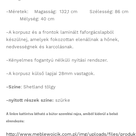
-Méretek: Magasság: 132,1 cm Szélesség: 86 cm
Mélység: 40 cm
-A korpusz és a frontok laminált faforgácslapból
készülnej, amelyek fokozottan elenállnak a hőnek,
nedvességnek és karcolásnak.
-Kényelmes fogantyú nélküli nyitási rendszer.
-A korpusz külső lapjai 28mm vastagok.
-Színe
: Shetland tölgy
-nyitott részek színe:
szürke
A linkre kattintva látható a bútor szerelési rajza, amiből kiderül a belső
elrendezés:
http://www.meblewojcik.com.pl/img/uploads/files/prod