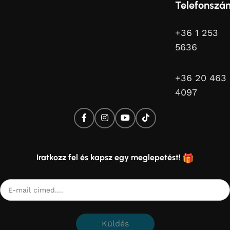
Telefonszá
+36 1 253
5636
+36 20 463
4097
Iratkozz fel és kapsz egy meglepetést!
Küldés