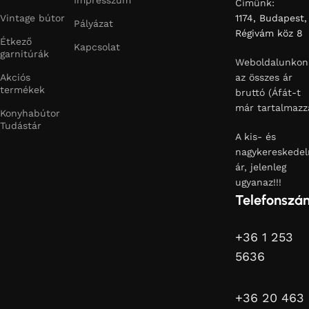
Címünk:
Vintage bútor
1174, Budapest,
Pályázat
Régivám köz 8
Étkező
Kapcsolat
garnitúrák
Weboldalunkon
Akciós
az összes ár
termékek
bruttó (Áfát-t
már tartalmazz
Konyhabútor
Tudástár
A kis- és
nagykereskedel
ár, jelenleg
ugyanaz!!!
Telefonszá
+36 1 253
5636
+36 20 463