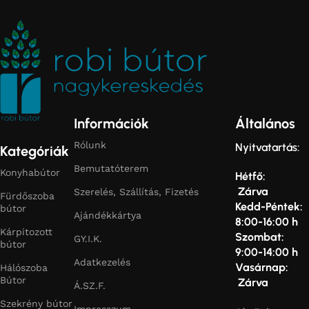
Információk
Általános
Rólunk
Nyitvatartás:
Kategóriák
Bemutatóterem
Konyhabútor
Hétfő:
Zárva
Szerelés, Szállítás, Fizetés
Fürdőszoba
Kedd-Péntek:
bútor
Ajándékkártya
8:00-16:00 h
Kárpitozott
Szombat:
GY.I.K.
bútor
9:00-14:00 h
Adatkezelés
Vasárnap:
Hálószoba
Bútor
Zárva
Á.SZ.F.
Szekrény bútor
Impresszum