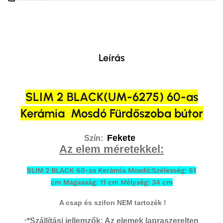
Leírás
SLIM 2 BLACK(UM-6275) 60-as
Kerámia Mosdó Fürdőszoba bútor
Fekete
Szín:
Az elem méretekkel:
SLIM 2 BLACK 60-as Kerámia Mosdó:Szélesség: 61
cm Magasság: 11 cm Mélység: 34 cm
A csap és szifon NEM tartozék !
*Szállítási jellemzők: Az elemek lapraszerelten
*