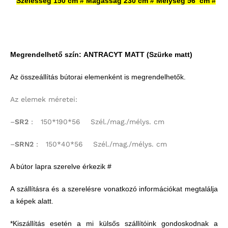
Szélesség 150 cm # Magasság 230 cm # Mélység 56
cm #
Megrendelhető szín:
ANTRACYT MATT
(Szürke matt)
Az összeállítás bútorai elemenként is megrendelhetők.
Az elemek méretei:
–
SR2
: 150*190*56 Szél./mag./mélys. cm
–
SRN2
: 150*40*56 Szél./mag./mélys. cm
A bútor lapra szerelve érkezik #
A szállításra és a szerelésre vonatkozó információkat megtalálja
a képek alatt.
*Kiszállítás esetén a mi külsős szállítóink gondoskodnak a