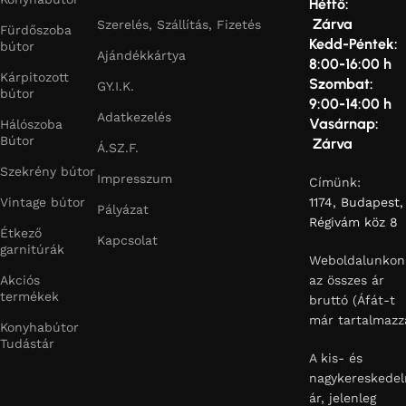
Hétfő:
Zárva
Szerelés, Szállítás, Fizetés
Fürdőszoba
Kedd-Péntek:
bútor
Ajándékkártya
8:00-16:00 h
Kárpitozott
Szombat:
GY.I.K.
bútor
9:00-14:00 h
Adatkezelés
Vasárnap:
Hálószoba
Bútor
Zárva
Á.SZ.F.
Szekrény bútor
Impresszum
Címünk:
Vintage bútor
1174, Budapest,
Pályázat
Régivám köz 8
Étkező
Kapcsolat
garnitúrák
Weboldalunkon
Akciós
az összes ár
termékek
bruttó (Áfát-t
már tartalmazz
Konyhabútor
Tudástár
A kis- és
nagykereskedel
ár, jelenleg