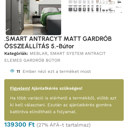
.SMART ANTRACYT MATT GARDRÓB
ÖSSZEÁLLÍTÁS 5.-Bútor
Kategóriák:
MEBLAR
,
SMART SYSTEM ANTRACIT
ELEMES GARDRÓB BÚTOR
11
Ember nézi ezt a terméket most
Figyelem!
Ajánlatkérés szükséges!
Ha több variáció is elérhető a termékből, előbb azt
ki kell választani. Ezután az ajánlatkérés gombra
kattintva elindítható a folyamat.
139300
Ft
(27% ÁFÁ-t tartalmaz)