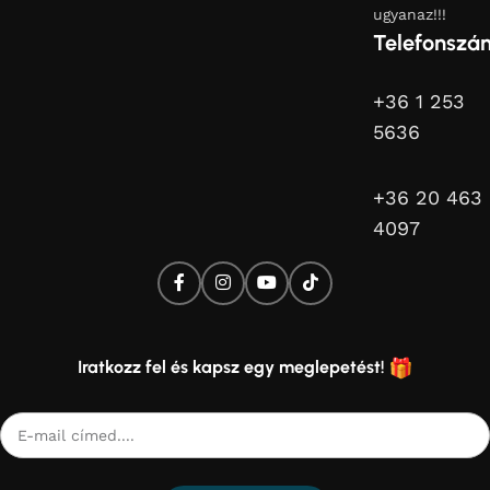
ugyanaz!!!
Telefonszá
+36 1 253
5636
+36 20 463
4097
Iratkozz fel és kapsz egy meglepetést!