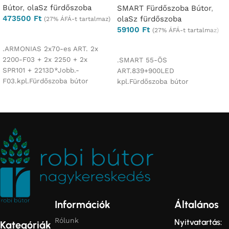
Bútor
,
olaSz fürdőszoba
SMART Fürdőszoba Bútor
,
473500
Ft
olaSz fürdőszoba
(27% ÁFÁ-t tartalmaz)
59100
Ft
(27% ÁFÁ-t tartalmaz)
Opciók választása
Ajánlatkérés
.ARMONIAS 2x70-es ART. 2x
2200-F03 + 2x 2250 + 2x
.SMART 55-ÖS
SPR101 + 2213D*Jobb.-
ART.839+900LED
F03.kpl.Fürdőszoba bútor
kpl.Fürdőszoba bútor
Információk
Általános
Rólunk
Nyitvatartás:
Kategóriák