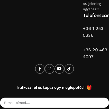
ár, jelenleg
ugyanaz!!!
Telefonszá
+36 1 253
5636
+36 20 463
4097
Iratkozz fel és kapsz egy meglepetést!