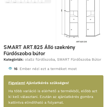
SMART ART.825 Álló szekrény
Fürdőszoba bútor
Kategóriák:
olaSz fürdőszoba
,
SMART Fürdőszoba Bútor
16
Ember nézi ezt a terméket most
Figyelem!
Ajánlatkérés szükséges!
Ha több variáció is elérhető a termékből, előbb azt
ki kell választani. Ezután az ajánlatkérés gombra
kattintva elindítható a folyamat.