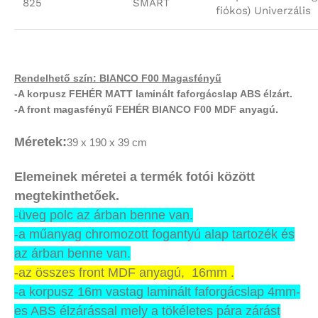
825
SMART
fiókos) Univerzális
Rendelhető szín:
BIANCO F00 Magasfényű
-A korpusz FEHÉR MATT laminált faforgácslap ABS élzárt.
-A front magasfényű FEHÉR BIANCO F00 MDF anyagú.
Méretek:
39 x 190 x 39 cm
Elemeinek méretei a termék fotói között
megtekinthetőek.
-üveg polc az árban benne van.
-a műanyag chromozott fogantyú
alap tartozék és
az árban benne van.
-az összes front MDF anyagú, 16mm .
-a korpusz 16m vastag laminált faforgácslap 4mm-
es ABS élzárással mely a tökéletes pára zárást