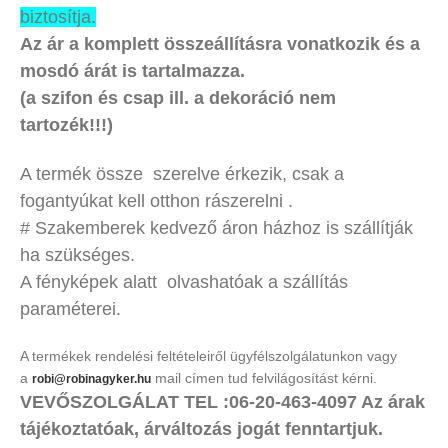
biztosítja.
Az ár a komplett összeállításra vonatkozik és a
mosdó árát is tartalmazza.
(a szifon és csap ill. a dekoráció nem
tartozék!!!)
A termék össze szerelve érkezik, csak a
fogantyúkat kell otthon rászerelni .
# Szakemberek kedvező áron házhoz is szállítják
ha szükséges.
A fényképek alatt olvashatóak a szállítás
paraméterei.
A termékek rendelési feltételeiről ügyfélszolgálatunkon vagy
a
mail címen tud felvilágosítást kérni.
robi@robinagyker.hu
VEVŐSZOLGÁLAT TEL :06-20-463-4097 Az árak
tájékoztatóak, árváltozás jogát fenntartjuk.