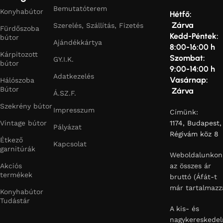
Bemutatóterem
Konyhabútor
Hétfő:
Zárva
Szerelés, Szállítás, Fizetés
Fürdőszoba
Kedd-Péntek:
bútor
Ajándékkártya
8:00-16:00 h
Kárpitozott
Szombat:
GY.I.K.
bútor
9:00-14:00 h
Adatkezelés
Vasárnap:
Hálószoba
Bútor
Zárva
Á.SZ.F.
Szekrény bútor
Impresszum
Címünk:
Vintage bútor
1174, Budapest,
Pályázat
Régivám köz 8
Étkező
Kapcsolat
garnitúrák
Weboldalunkon
Akciós
az összes ár
termékek
bruttó (Áfát-t
már tartalmazz
Konyhabútor
Tudástár
A kis- és
nagykereskedel