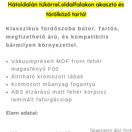
Hátoldalán tükörrel,oldalfalakon akasztó és
törölköző tartó!
Klasszikus fürdőszoba bútor. Tartós,
megfizethető árú, és kompatibilis
bármilyen környezettel.
Vákuumpréselt MDF front fehér
magasfényű F00
Állitható krómozott lábak
Krómozott műanyag fogantyú
ABS élzárású matt fehér korpusz
laminált faforgácslap
Elem adatai:
Talapzaton álló for