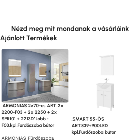
Nézd meg mit mondanak a vásárlóink
Ajánlott Termékek
.ARMONIAS 2×70-es ART. 2x
2200-F03 + 2x 2250 + 2x
SPR101 + 2213D*Jobb.-
.SMART 55-ÖS
F03.kpl.Fürdőszoba bútor
ART.839+900LED
kpl.Fürdőszoba bútor
ARMONIAS Fürdőszoba