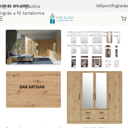
Időpontfoglalás
Ugrás a navigációra
+36 20 463 4097
Ugrás a fő tartalomra
r
/
SMART SYSTEM DAB ARTISAN ELEMES GARDRÓB BÚTOR