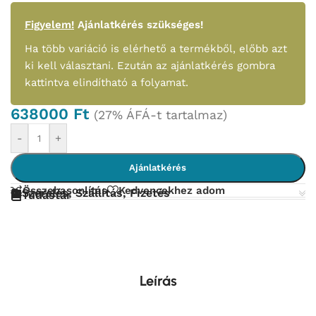
Figyelem!
Ajánlatkérés szükséges!
Ha több variáció is elérhető a termékből, előbb azt
ki kell választani. Ezután az ajánlatkérés gombra
kattintva elindítható a folyamat.
638000
Ft
(27% ÁFÁ-t tartalmaz)
-
+
Ajánlatkérés
Összehasonlítás
Kedvencekhez adom
Szerelés, Szállítás, Fizetés
Tudástár
Leírás