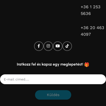
+36 1 253
5636
+36 20 463
4097
Iratkozz fel és kapsz egy meglepetést!
Küldés