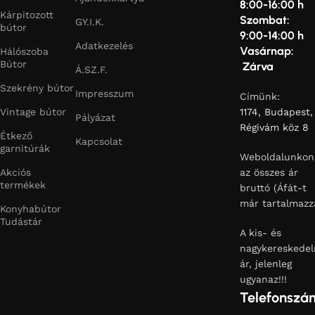
8:00-16:00 h
Kárpitozott
Szombat:
GY.I.K.
bútor
9:00-14:00 h
Adatkezelés
Vasárnap:
Hálószoba
Bútor
Zárva
Á.SZ.F.
Szekrény bútor
Impresszum
Címünk:
Vintage bútor
1174, Budapest,
Pályázat
Régivám köz 8
Étkező
Kapcsolat
garnitúrák
Weboldalunkon
Akciós
az összes ár
termékek
bruttó (Áfát-t
már tartalmazz
Konyhabútor
Tudástár
A kis- és
nagykereskedel
ár, jelenleg
ugyanaz!!!
Telefonszá