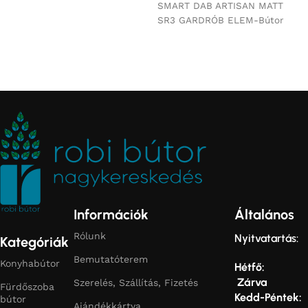
SMART DAB ARTISAN MATT
SR3 GARDRÓB ELEM-Bútor
Információk
Általános
Rólunk
Nyitvatartás:
Kategóriák
Bemutatóterem
Konyhabútor
Hétfő:
Zárva
Szerelés, Szállítás, Fizetés
Fürdőszoba
Kedd-Péntek:
bútor
Ajándékkártya