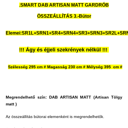
.SMART DAB ARTISAN MATT GARDRÓB
ÖSSZEÁLLÍTÁS 3.-Bútor
Elemei:SR1L+SRN1+SR4+SRN4+SR3+SRN3+SR2L+SR
!!! Ágy és éjjeli szekrények nélkül !!!
Szélesség 295 cm # Magasság 230 cm # Mélység 395
cm #
Megrendelhető szín:
DAB ARTISAN MATT
(Artisan Tölgy
matt )
Az összeállítás bútorai elemenként is megrendelhetők.