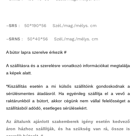
–
SR5
: 50*190*56 Szél./mag./mélys. cm
–
SRN5
: 50*40*56 Szél./mag./mélys. cm
A bútor lapra szerelve érkezik #
A szállításra és a szerelésre vonatkozó információkat megtalálja
a képek alatt.
*Kiszállítás esetén a mi külsős szállítóink gondoskodnak a
sérülésmentes átadásról. Ha egyénileg szállítja el a vevő a
raktárunkból a bútort, akkor cégünk nem vállal felelősséget a
szállításból adódó, esetleges sérülésekért.
Az általunk ajánlott szakemberek igény esetén kedvező
áron házhoz szállítják, és ha szükség van rá, össze is