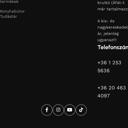
termékek
bruttó (Áfát-t
már tartalmazz
Konyhabútor
Tudástár
A kis- és
nagykereskedel
ár, jelenleg
ugyanaz!!!
Telefonszá
+36 1 253
5636
+36 20 463
4097