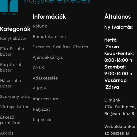
Információk
Általános
Rólunk
Nyitvatartás:
Kategóriák
Bemutatóterem
Konyhabútor
Hétfő:
Zárva
Szerelés, Szállítás, Fizetés
Fürdőszoba
Kedd-Péntek:
bútor
Ajándékkártya
8:00-16:00 h
Kárpitozott
Szombat:
GY.I.K.
bútor
9:00-14:00 h
Adatkezelés
Vasárnap:
Hálószoba
Bútor
Zárva
Á.SZ.F.
Szekrény bútor
Impresszum
Címünk:
Vintage bútor
1174, Budapest,
Pályázat
Régivám köz 8
Étkező
Kapcsolat
garnitúrák
Weboldalunkon
Akciós
az összes ár