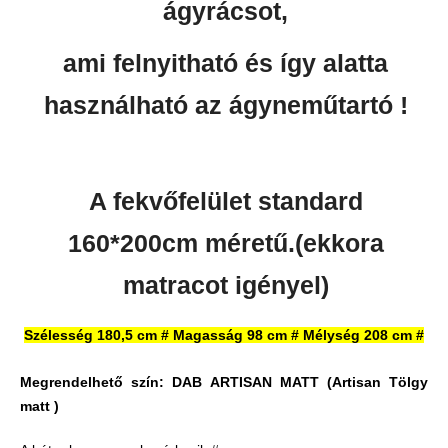
ágyrácsot,
ami felnyitható és így alatta
használható az ágyneműtartó !
A fekvőfelület standard
160*200cm méretű.(ekkora
matracot igényel)
Szélesség 180,5 cm # Magasság 98 cm # Mélység 208 cm #
Megrendelhető szín:
DAB ARTISAN MATT
(Artisan Tölgy
matt )