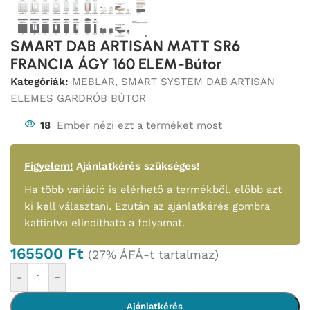
SMART DAB ARTISAN MATT SR6
FRANCIA ÁGY 160 ELEM-Bútor
Kategóriák:
MEBLAR
,
SMART SYSTEM DAB ARTISAN
ELEMES GARDRÓB BÚTOR
18
Ember nézi ezt a terméket most
Figyelem!
Ajánlatkérés szükséges!
Ha több variáció is elérhető a termékből, előbb azt
ki kell választani. Ezután az ajánlatkérés gombra
kattintva elindítható a folyamat.
165500
Ft
(27% ÁFÁ-t tartalmaz)
-
+
Ajánlatkérés