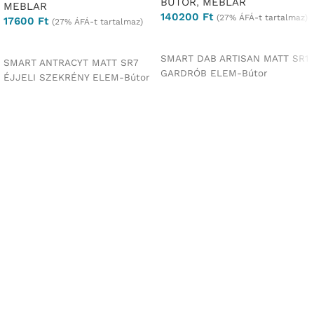
BÚTOR
,
MEBLAR
MEBLAR
140200
Ft
(27% ÁFÁ-t tartalmaz)
17600
Ft
(27% ÁFÁ-t tartalmaz)
Ajánlatkérés
Ajánlatkérés
SMART DAB ARTISAN MATT SR1
SMART ANTRACYT MATT SR7
GARDRÓB ELEM-Bútor
ÉJJELI SZEKRÉNY ELEM-Bútor