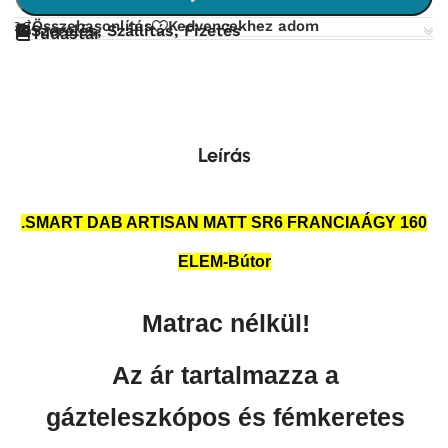
Összehasonlítás
Kedvencekhez adom
Szerelés, Szállítás, Fizetés
Tudástár
Leírás
.SMART DAB ARTISAN MATT SR6 FRANCIAÁGY 160
ELEM-Bútor
Matrac nélkül!
Az ár tartalmazza a
gázteleszkópos és fémkeretes