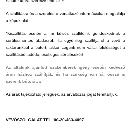
A bútor lapra szerelve érkezik #
A szállításra és a szerelésre vonatkozó információkat megtalálja
a képek alatt.
*Kiszállítás esetén a mi külsős szállítóink gondoskodnak a
sérülésmentes átadásról. Ha egyénileg szállítja el a vevő a
raktárunkból a bútort, akkor cégünk nem vállal felelősséget a
szállításból adódó, esetleges sérülésekért.
Az általunk ajánlott szakemberek igény esetén kedvező
áron házhoz szállítják, és ha szükség van rá, össze is
szerelik bútorát. #
Az árak tájékoztató jellegűek, az árváltozás jogát fenntartjuk.
VEVŐSZOLGÁLAT TEL :06-20-463-4097