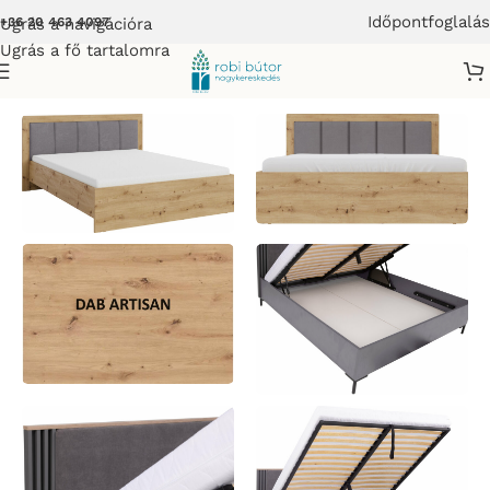
Időpontfoglalás
Ugrás a navigációra
+36 20 463 4097
Ugrás a fő tartalomra
r
/
SMART SYSTEM DAB ARTISAN ELEMES GARDRÓB BÚTOR