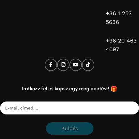
+36 1 253
5636
+36 20 463
4097
Iratkozz fel és kapsz egy meglepetést!
Küldés