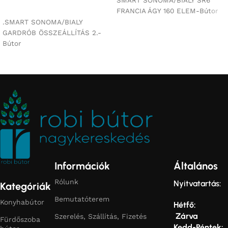
Ajánlatkérés
FRANCIA ÁGY 160 ELEM-Bútor
.SMART SONOMA/BIALY
GARDRÓB ÖSSZEÁLLÍTÁS 2.-
Bútor
Információk
Általános
Rólunk
Nyitvatartás:
Kategóriák
Bemutatóterem
Konyhabútor
Hétfő:
Zárva
Szerelés, Szállítás, Fizetés
Fürdőszoba
Kedd-Péntek: