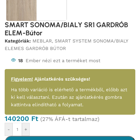
SMART SONOMA/BIALY SR1 GARDRÓB
ELEM-Bútor
Kategóriák:
MEBLAR
,
SMART SYSTEM SONOMA/BIALY
ELEMES GARDRÓB BÚTOR
18
Ember nézi ezt a terméket most
Figyelem!
Ajánlatkérés szükséges!
Ha több variáció is elérhető a termékből, előbb azt
ki kell választani. Ezután az ajánlatkérés gombra
kattintva elindítható a folyamat.
140200
Ft
(27% ÁFÁ-t tartalmaz)
-
+