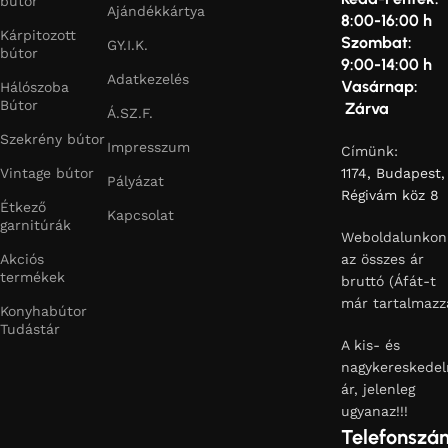
bútor
Ajándékkártya
8:00-16:00 h
Kárpitozott
Szombat:
GY.I.K.
bútor
9:00-14:00 h
Adatkezelés
Vasárnap:
Hálószoba
Bútor
Zárva
Á.SZ.F.
Szekrény bútor
Impresszum
Címünk:
Vintage bútor
1174, Budapest,
Pályázat
Régivám köz 8
Étkező
Kapcsolat
garnitúrák
Weboldalunkon
Akciós
az összes ár
termékek
bruttó (Áfát-t
már tartalmazz
Konyhabútor
Tudástár
A kis- és
nagykereskedel
ár, jelenleg
ugyanaz!!!
Telefonszá