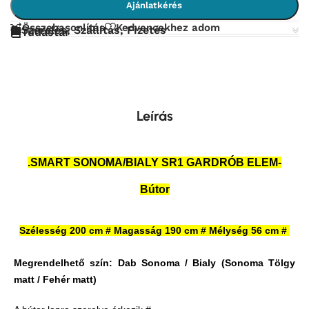
Ajánlatkérés
Összehasonlítás
Kedvencekhez adom
Szerelés, Szállítás, Fizetés
Tudástár
Leírás
.SMART SONOMA/BIALY SR1 GARDRÓB ELEM-
Bútor
Szélesség 200 cm # Magasság 190 cm # Mélység 56 cm #
Megrendelhető szín: Dab Sonoma / Bialy (Sonoma Tölgy
matt / Fehér matt)