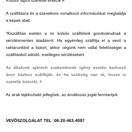
A bútor lapra szerelve érkezik #
A szállításra és a szerelésre vonatkozó információkat megtalálja
a képek alatt.
*Kiszállítás esetén a mi külsős szállítóink gondoskodnak a
sérülésmentes átadásról. Ha egyénileg szállítja el a vevő a
raktárunkból a bútort, akkor cégünk nem vállal felelősséget a
szállításból adódó, esetleges sérülésekért.
Az általunk ajánlott szakemberek igény esetén kedvező
áron házhoz szállítják, és ha szükség van rá, össze is
szerelik bútorát. #
Az árak tájékoztató jellegűek, az árváltozás jogát fenntartjuk.
VEVŐSZOLGÁLAT TEL :06-20-463-4097