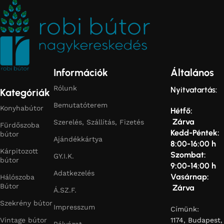
Információk
Általános
Rólunk
Nyitvatartás:
Kategóriák
Bemutatóterem
Konyhabútor
Hétfő:
Zárva
Szerelés, Szállítás, Fizetés
Fürdőszoba
Kedd-Péntek:
bútor
Ajándékkártya
8:00-16:00 h
Kárpitozott
Szombat:
GY.I.K.
bútor
9:00-14:00 h
Adatkezelés
Vasárnap:
Hálószoba
Bútor
Zárva
Á.SZ.F.
Szekrény bútor
Impresszum
Címünk:
Vintage bútor
1174, Budapest,
Pályázat