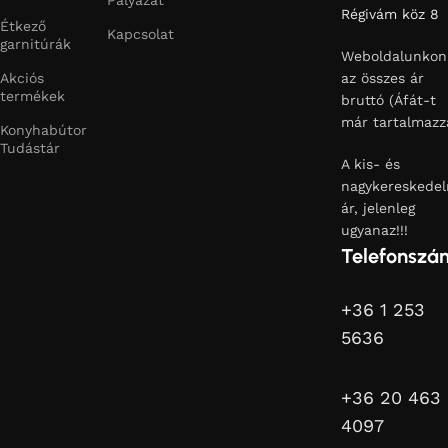
Régivám köz 8
Étkező
Kapcsolat
garnitúrák
Weboldalunkon
Akciós
az összes ár
termékek
bruttó (Áfát-t
már tartalmazz
Konyhabútor
Tudástár
A kis- és
nagykereskedel
ár, jelenleg
ugyanaz!!!
Telefonszá
+36 1 253
5636
+36 20 463
4097