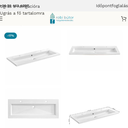
Időpontfoglalás
Ugrás a navigációra
+36 20 463 4097
Ugrás a fő tartalomra
Kezdőlap
/
COMAD
-17%