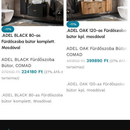
-17%
-17%
.ADEL OAK 120-as Fürdőszoba
.ADEL BLACK 80-as
bútor kpl. mosdóval
Fürdőszoba bútor komplett.
Mosdóval
ADEL OAK Fürdőszoba Bútor
,
COMAD
ADEL BLACK Fürdőszoba
399890
Ft
481800
Ft
(27% ÁFÁ-t
Bútor
,
COMAD
tartalmaz)
224180
Ft
270100
Ft
(27% ÁFÁ-t
Ajánlatkérés
tartalmaz)
.ADEL OAK 120-as Fürdőszoba
Ajánlatkérés
bútor kpl. mosdóval
.ADEL BLACK 80-as Fürdőszoba
bútor komplett. Mosdóval