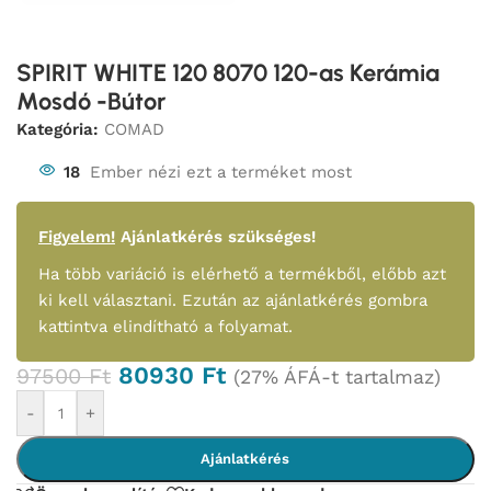
SPIRIT WHITE 120 8070 120-as Kerámia
Mosdó -Bútor
Kategória:
COMAD
18
Ember nézi ezt a terméket most
Figyelem!
Ajánlatkérés szükséges!
Ha több variáció is elérhető a termékből, előbb azt
ki kell választani. Ezután az ajánlatkérés gombra
kattintva elindítható a folyamat.
80930
Ft
97500
Ft
(27% ÁFÁ-t tartalmaz)
-
+
Ajánlatkérés