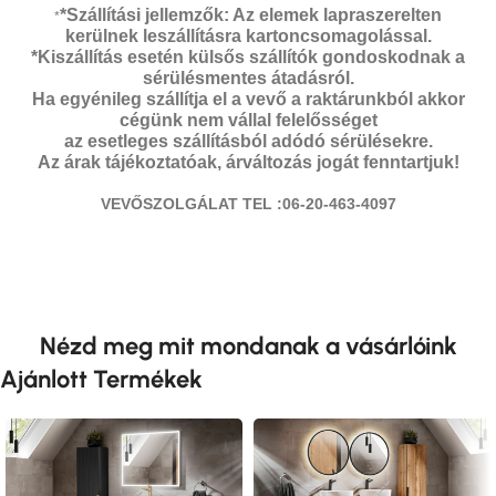
*Szállítási jellemzők: Az elemek lapraszerelten
*
kerülnek leszállításra kartoncsomagolással.
*Kiszállítás esetén külsős szállítók gondoskodnak a
sérülésmentes átadásról.
Ha egyénileg szállítja el a vevő a raktárunkból akkor
cégünk nem vállal felelősséget
az esetleges szállításból adódó sérülésekre.
Az árak tájékoztatóak, árváltozás jogát fenntartjuk!
VEVŐSZOLGÁLAT TEL :06-20-463-4097
Nézd meg mit mondanak a vásárlóink
Ajánlott Termékek