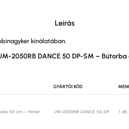
Leírás
Robinagyker kínálatában.
dó UM-2050RB DANCE 50 DP-SM – Bútorba
GYÁRTÓI KÓD
MEN
ncés 50 cm – Fehér
UM-2050RB DANCE 50 DP
1 db