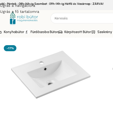
edd - Péntek : 08h-16h-ig Szombat : 09h-14h-ig Hétfő és Vasárnap : ZÁRVA!
Ugrás a navigációra
Ugrás a fő tartalomra
Konyhabútor
Fürdőszoba Bútor
Kárpitozott Bútor
Szekrény 
Kezdőlap
/
Bútor
/
Fürdőszoba bútor
/
Süllyesztett mosdó
/
Sül
-17%