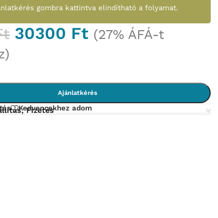
ánlatkérés gombra kattintva elindítható a folyamat.
30300
Ft
Ft
(27% ÁFÁ-t
z)
Ajánlatkérés
tás
Kedvencekhez adom
llítás, Fizetés