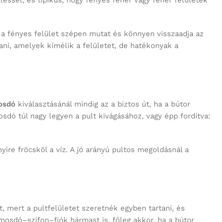
léssel, és tipikus, hogy fényes fehér vagy fehér felületek
, a fényes felület szépen mutat és könnyen visszaadja az
ani, amelyek kímélik a felületet, de hatékonyak a
osdó
kiválasztásánál mindig az a biztos út, ha a bútor
dó túl nagy legyen a pult kivágásához, vagy épp fordítva:
ire fröcsköl a víz. A jó arányú pultos megoldásnál a
, mert a pultfelületet szeretnék egyben tartani, és
mosdó–szifon–fiók hármast is, főleg akkor, ha a bútor