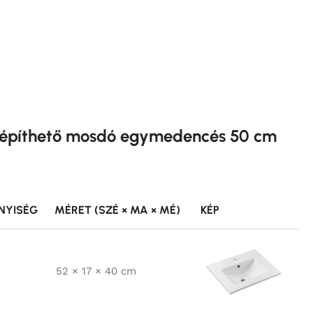
 építhető mosdó egymedencés 50 cm
NYISÉG
MÉRET (SZÉ × MA × MÉ)
KÉP
52 × 17 × 40 cm