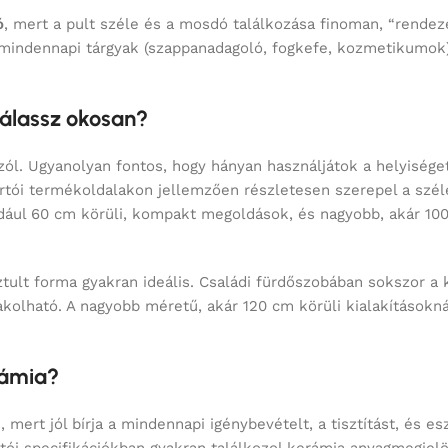
ó
, mert a pult széle és a mosdó találkozása finoman, “rendez
 mindennapi tárgyak (szappanadagoló, fogkefe, kozmetikumok),
válassz okosan?
ól. Ugyanolyan fontos, hogy hányan használjátok a helyiséget
ártói termékoldalakon jellemzően részletesen szerepel a sz
dául 60 cm körüli, kompakt megoldások, és nagyobb, akár 10
tult forma gyakran ideális. Családi fürdőszobában sokszor a
akolható. A nagyobb méretű, akár 120 cm körüli kialakításokn
rámia?
ert jól bírja a mindennapi igénybevételt, a tisztítást, és eszt