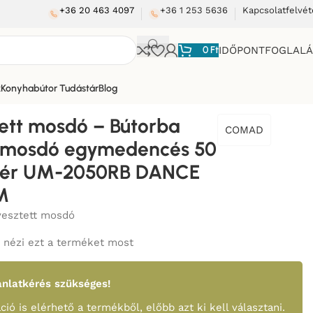
+36 20 463 4097
+36 1 253 5636
Kapcsolatfelvét
0
Ft
IDŐPONTFOGLAL
k
Konyhabútor Tudástár
Blog
50 cm – Fehér UM-2050RB DANCE 50 DP-SM
tett mosdó – Bútorba
COMAD
ő mosdó egymedencés 50
hér UM-2050RB DANCE
M
yesztett mosdó
nézi ezt a terméket most
nlatkérés szükséges!
ció is elérhető a termékből, előbb azt ki kell választani.