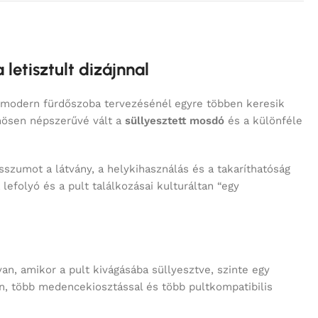
letisztult dizájnnal
A modern fürdőszoba tervezésénél egyre többen keresik
nösen népszerűvé vált a
süllyesztett mosdó
és a különféle
isszumot a látvány, a helykihasználás és a takaríthatóság
efolyó és a pult találkozásai kulturáltan “egy
an, amikor a pult kivágásába süllyesztve, szinte egy
n, több medencekiosztással és több pultkompatibilis