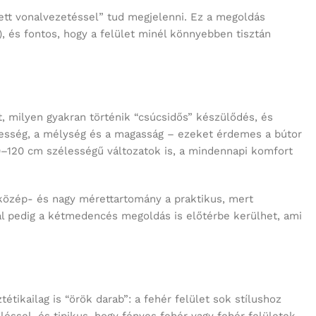
ett vonalvezetéssel” tud megjelenni. Ez a megoldás
 és fontos, hogy a felület minél könnyebben tisztán
, milyen gyakran történik “csúcsidős” készülődés, és
élesség, a mélység és a magasság – ezeket érdemes a bútor
0–120 cm szélességű változatok is, a mindennapi komfort
 közép- és nagy mérettartomány a praktikus, mert
ál pedig a kétmedencés megoldás is előtérbe kerülhet, ami
étikailag is “örök darab”: a fehér felület sok stílushoz