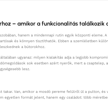
oz – amikor a funkcionalitás találkozik a 
őszobában, hanem a mindennapi rutin egyik központi eleme. 
tartósak és könnyen tisztíthatók. Ebben a szemléletben külö
illeszkednek a bútorokhoz.
s általában ugyanaz: milyen kialakítás adja a legjobb komprom
dómegoldások sok esetben azért nyerők, mert a csaptelep, a l
egységesebb lesz.
 takar. Van, amikor a mosdó pereme felülről ül a pulton, és v
m egyetlen formát jelent, hanem egy családot: több méretbe