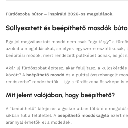
Fürdőszoba bútor – inspiráló 2026-os megoldások.
Süllyesztett és beépíthető mosdók bútorh
Egy jól megválasztott mosdó nem csak “egy tárgy” a fürd
azokat a megoldásokat, amelyek egyszerre esztétikusak, 
beépítési módok, mert rendezett pultképet adnak, és jól 
Akár új fürdőszobát építesz, akár felújítasz, a kulcskérdé
között? A
beépíthető mosdó
és a pulttal összehangolt mos
rendszerbe” rendezhetők – így a fürdőszoba összképe is 
Mit jelent valójában, hogy beépíthető?
A “beépíthető” kifejezés a gyakorlatban többféle megoldást
síkban fut a felülettel. A
beépíthető mosdókagyló
ezért ne
aránnyal érhetők el a modellek.