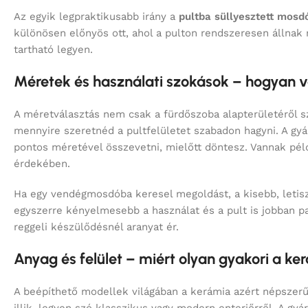
Az egyik legpraktikusabb irány a
pultba süllyesztett mosd
különösen előnyös ott, ahol a pulton rendszeresen állnak
tartható legyen.
Méretek és használati szokások – hogyan 
A méretválasztás nem csak a fürdőszoba alapterületéről sz
mennyire szeretnéd a pultfelületet szabadon hagyni. A gy
pontos méretével összevetni, mielőtt döntesz. Vannak pél
érdekében.
Ha egy vendégmosdóba keresel megoldást, a kisebb, letisz
egyszerre kényelmesebb a használat és a pult is jobban p
reggeli készülődésnél aranyat ér.
Anyag és felület – miért olyan gyakori a ke
A beépíthető modellek világában a kerámia azért népszerű, m