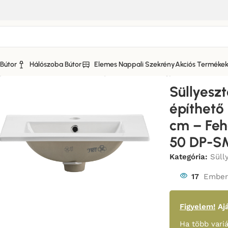
Bútor
Hálószoba Bútor
Elemes Nappali Szekrény
Akciós Terméke
lyesztett mosdó – Bútorba építhető mosdó egymedencés 
Süllyesz
építhet
cm – Fe
50 DP-S
Kategória:
Süll
17
Ember 
Figyelem!
Ajá
Ha több variá