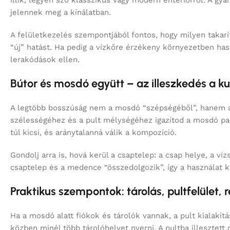
illik, legyen szó klasszikus vagy modern enteriőrről. A gy
jelennek meg a kínálatban.
A felületkezelés szempontjából fontos, hogy milyen takarí
“új” hatást. Ha pedig a vízkőre érzékeny környezetben has
lerakódások ellen.
Bútor és mosdó együtt – az illeszkedés a ku
A legtöbb bosszúság nem a mosdó “szépségéből”, hanem a 
szélességéhez és a pult mélységéhez igazítod a mosdó par
túl kicsi, és aránytalanná válik a kompozíció.
Gondolj arra is, hová kerül a csaptelep: a csap helye, a v
csaptelep és a medence “összedolgozik”, így a használat 
Praktikus szempontok: tárolás, pultfelület,
Ha a mosdó alatt fiókok és tárolók vannak, a pult kialakít
közben minél több tárolóhelyet nyerni. A pultba illesztet