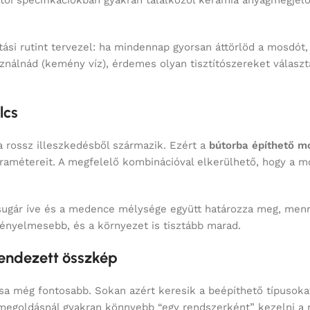
ártói specifikációkban gyakran találkozol kerámia anyagmegjelö
tási rutint tervezel: ha mindennap gyorsan áttörlöd a mosdót
ználnád (kemény víz), érdemes olyan tisztítószereket választ
lcs
rossz illeszkedésből származik. Ezért a
bútorba építhető m
amétereit. A megfelelő kombinációval elkerülhető, hogy a mos
ízsugár íve és a medence mélysége együtt határozza meg, menny
kényelmesebb, és a környezet is tisztább marad.
 rendezett összkép
ása még fontosabb. Sokan azért keresik a beépíthető típusokat
t megoldásnál gyakran könnyebb “egy rendszerként” kezelni a 