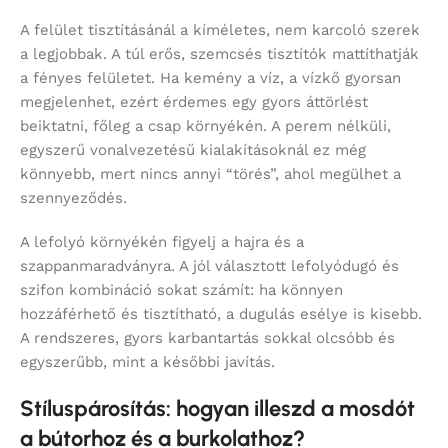
A felület tisztításánál a kíméletes, nem karcoló szerek
a legjobbak. A túl erős, szemcsés tisztítók mattíthatják
a fényes felületet. Ha kemény a víz, a vízkő gyorsan
megjelenhet, ezért érdemes egy gyors áttörlést
beiktatni, főleg a csap környékén. A perem nélküli,
egyszerű vonalvezetésű kialakításoknál ez még
könnyebb, mert nincs annyi “törés”, ahol megülhet a
szennyeződés.
A lefolyó környékén figyelj a hajra és a
szappanmaradványra. A jól választott lefolyódugó és
szifon kombináció sokat számít: ha könnyen
hozzáférhető és tisztítható, a dugulás esélye is kisebb.
A rendszeres, gyors karbantartás sokkal olcsóbb és
egyszerűbb, mint a későbbi javítás.
Stíluspárosítás: hogyan illeszd a mosdót
a bútorhoz és a burkolathoz?