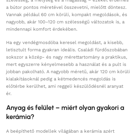
a bútor pontos méretével összevetni, mielőtt döntesz.
Vannak például 60 cm körüli, kompakt megoldások, és
nagyobb, akár 100–120 cm szélességű változatok is, a
mindennapi komfort érdekében.
Ha egy vendégmosdóba keresel megoldást, a kisebb,
letisztult forma gyakran ideális. Családi fürdőszobában
sokszor a közép- és nagy mérettartomány a praktikus,
mert egyszerre kényelmesebb a használat és a pult is
jobban pakolható. A nagyobb méretű, akár 120 cm körüli
kialakításoknál pedig a kétmedencés megoldás is
előtérbe kerülhet, ami reggeli készülődésnél aranyat
ér.
Anyag és felület – miért olyan gyakori a
kerámia?
A beépíthető modellek világában a kerámia azért