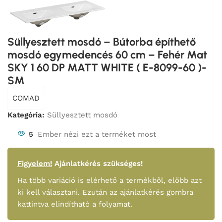
Süllyesztett mosdó – Bútorba építhető
mosdó egymedencés 60 cm – Fehér Mat
SKY 1 60 DP MATT WHITE ( E-8099-60 )-
SM
COMAD
Kategória:
Süllyesztett mosdó
5
Ember nézi ezt a terméket most
Figyelem!
Ajánlatkérés szükséges!
Ha több variáció is elérhető a termékből, előbb azt
ki kell választani. Ezután az ajánlatkérés gombra
kattintva elindítható a folyamat.