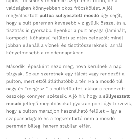
lapos, túl sekély medence szép lehet fotón, de a
valóságban könnyebben okoz fröcskölést. A jól
megválasztott
pultba süllyesztett mosdó
úgy segít,
hogy a pult peremén kevesebb víz gyűlik össze, és a
tisztítás is gyorsabb. Ilyenkor a pult anyaga (laminált,
kompozit, kőhatású felület) szintén beleszól: minél
jobban ellenáll a víznek és tisztítószereknek, annál
kényelmesebb a mindennapokban.
Második lépésként nézd meg, hová kerülnek a napi
tárgyak. Sokan szeretnek egy tálcát vagy rendezőt a
pulton, mert ettől átláthatóbb a tér. Ha a mosdó túl
nagy és “megeszi” a pultfelületet, akkor a rendezett
összkép könnyen szétesik. A jó hír, hogy a
süllyesztett
mosdó
jellegű megoldásokat gyakran pont úgy tervezik,
hogy a pulton maradjon használható felület – így a
szappanadagoló és a fogkefetartó nem a mosdó
peremén billeg, hanem stabilan elfér.