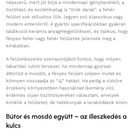
népszerű, mert jól bírja a mindennapi igénybevételt, a
tisztítást, és esztétikailag is “örök darab”: a fehér
felület sok stílushoz illik, legyen szó klasszikus vagy
modern enteriőrről. A gyártói specifikációkban gyakran
találkozol kerámia anyagmegjelöléssel, és tipikus, hogy
fényes fehér vagy fehér felületek jelennek meg a
kínálatban.
A felületkezelés szempontjából fontos, hogy milyen
takarítási rutint tervezel: ha mindennap gyorsan
áttörlöd a mosdót, a fényes felület szépen mutat és
könnyen visszaadja az “új” hatást. Ha pedig a vízkőre
érzékeny környezetben használnád (kemény víz),
érdemes olyan tisztítószereket választani, amelyek
kímélik a felületet, de hatékonyak a lerakódások ellen.
Bútor és mosdó együtt – az illeszkedés a
kulcs