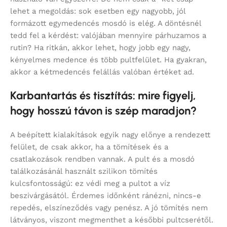
lehet a megoldás: sok esetben egy nagyobb, jól
formázott egymedencés mosdó is elég. A döntésnél
tedd fel a kérdést: valójában mennyire párhuzamos a
rutin? Ha ritkán, akkor lehet, hogy jobb egy nagy,
kényelmes medence és több pultfelület. Ha gyakran,
akkor a kétmedencés felállás valóban értéket ad.
Karbantartás és tisztítás: mire figyelj,
hogy hosszú távon is szép maradjon?
A beépített kialakítások egyik nagy előnye a rendezett
felület, de csak akkor, ha a tömítések és a
csatlakozások rendben vannak. A pult és a mosdó
találkozásánál használt szilikon tömítés
kulcsfontosságú: ez védi meg a pultot a víz
beszivárgásától. Érdemes időnként ránézni, nincs-e
repedés, elszíneződés vagy penész. A jó tömítés nem
látványos, viszont megmenthet a későbbi pultcserétől.