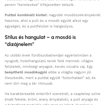
perem “keretezése” kifejezetten tetszik.
Pulttal kombinált kivitel:
nagyobb mosdószekrényeknél
hasznos, ahol a pult és a mosdó együtt alkot egy
egységet, és a pultfelület is hangsúlyos.
Stílus és hangulat – a mosdó is
“dizájnelem”
Az utóbbi évek fürdőszobatrendjei egyértelműen a
nyugodt, hotelhangulatú terek felé mennek: világos
felületek, minőségi anyagok, kevés vizuális zaj. Egy
beépíthető mosdókagyló
ebbe a világba nagyon jól
illeszkedik, mert a pulttal együtt “bútorhatást” ad, és
nem töri meg a tér ritmusát.
Ha karakteresebb enteriőrt szeretnél, a csaptelep színe
(matt fekete, króm, arany árnyalatok), a pult anyaga és
a bútorfront textúrája adja meg az irányt. Ilyenkor a