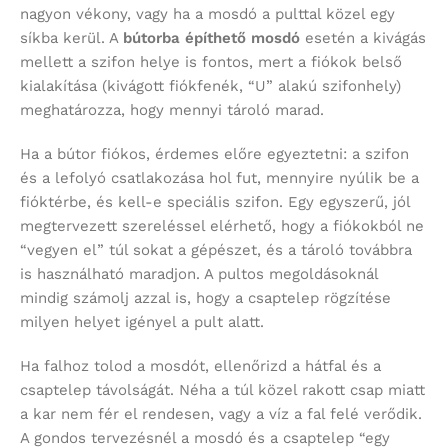
nagyon vékony, vagy ha a mosdó a pulttal közel egy
síkba kerül. A
bútorba építhető mosdó
esetén a kivágás
mellett a szifon helye is fontos, mert a fiókok belső
kialakítása (kivágott fiókfenék, “U” alakú szifonhely)
meghatározza, hogy mennyi tároló marad.
Ha a bútor fiókos, érdemes előre egyeztetni: a szifon
és a lefolyó csatlakozása hol fut, mennyire nyúlik be a
fióktérbe, és kell-e speciális szifon. Egy egyszerű, jól
megtervezett szereléssel elérhető, hogy a fiókokból ne
“vegyen el” túl sokat a gépészet, és a tároló továbbra
is használható maradjon. A pultos megoldásoknál
mindig számolj azzal is, hogy a csaptelep rögzítése
milyen helyet igényel a pult alatt.
Ha falhoz tolod a mosdót, ellenőrizd a hátfal és a
csaptelep távolságát. Néha a túl közel rakott csap miatt
a kar nem fér el rendesen, vagy a víz a fal felé verődik.
A gondos tervezésnél a mosdó és a csaptelep “egy