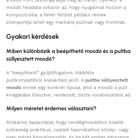
mosdó feladata sokszor az, hogy nyugalmat hozzon a
kompozícióba: a fehér felület például remek
ellenpontja lehet egy markáns pultnak vagy frontnak.
Gyakori kérdések
Miben különbözik a beépíthető mosdó és a pultba
süllyesztett mosdó?
A “beépíthető” gyűjtőfogalom: többféle
pultkompatibilis kialakítást jelöl. A
pultba süllyesztett
mosdó
ennek egy konkrét típusa, ahol a mosdó a pult
kivágásába illesztve, rendezett, tiszta vonalvezetést ad.
Milyen méretet érdemes választani?
Általános tapasztalat, hogy vendégmosdóhoz kisebb
szélesség praktikus, családi használathoz közép- vagy
nagy méret kényelmesebb, és ha két ember egyszerre