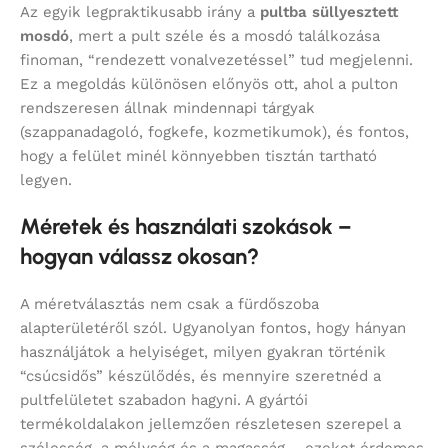
Az egyik legpraktikusabb irány a
pultba süllyesztett
mosdó
, mert a pult széle és a mosdó találkozása
finoman, “rendezett vonalvezetéssel” tud megjelenni.
Ez a megoldás különösen előnyös ott, ahol a pulton
rendszeresen állnak mindennapi tárgyak
(szappanadagoló, fogkefe, kozmetikumok), és fontos,
hogy a felület minél könnyebben tisztán tartható
legyen.
Méretek és használati szokások –
hogyan válassz okosan?
A méretválasztás nem csak a fürdőszoba
alapterületéről szól. Ugyanolyan fontos, hogy hányan
használjátok a helyiséget, milyen gyakran történik
“csúcsidős” készülődés, és mennyire szeretnéd a
pultfelületet szabadon hagyni. A gyártói
termékoldalakon jellemzően részletesen szerepel a
szélesség, a mélység és a magasság – ezeket érdemes