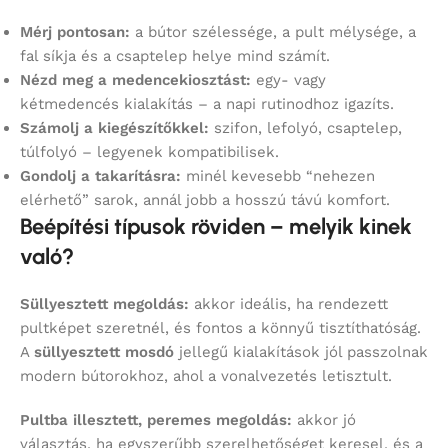
Mérj pontosan:
a bútor szélessége, a pult mélysége, a
fal síkja és a csaptelep helye mind számít.
Nézd meg a medencekiosztást:
egy- vagy
kétmedencés kialakítás – a napi rutinodhoz igazíts.
Számolj a kiegészítőkkel:
szifon, lefolyó, csaptelep,
túlfolyó – legyenek kompatibilisek.
Gondolj a takarításra:
minél kevesebb “nehezen
elérhető” sarok, annál jobb a hosszú távú komfort.
Beépítési típusok röviden – melyik kinek
való?
Süllyesztett megoldás:
akkor ideális, ha rendezett
pultképet szeretnél, és fontos a könnyű tisztíthatóság.
A
süllyesztett mosdó
jellegű kialakítások jól passzolnak
modern bútorokhoz, ahol a vonalvezetés letisztult.
Pultba illesztett, peremes megoldás:
akkor jó
választás, ha egyszerűbb szerelhetőséget keresel, és a