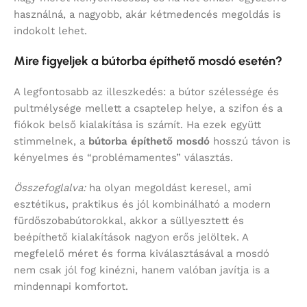
használná, a nagyobb, akár kétmedencés megoldás is
indokolt lehet.
Mire figyeljek a bútorba építhető mosdó esetén?
A legfontosabb az illeszkedés: a bútor szélessége és
pultmélysége mellett a csaptelep helye, a szifon és a
fiókok belső kialakítása is számít. Ha ezek együtt
stimmelnek, a
bútorba építhető mosdó
hosszú távon is
kényelmes és “problémamentes” választás.
Összefoglalva:
ha olyan megoldást keresel, ami
esztétikus, praktikus és jól kombinálható a modern
fürdőszobabútorokkal, akkor a süllyesztett és
beépíthető kialakítások nagyon erős jelöltek. A
megfelelő méret és forma kiválasztásával a mosdó
nem csak jól fog kinézni, hanem valóban javítja is a
mindennapi komfortot.