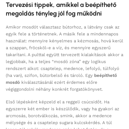
Tervezési tippek, amikkel a beépíthető
megoldás tényleg jól fog működni
Amikor mosdót választasz bútorhoz, a látvány csak az
egyik fele a történetnek. A másik fele a mindennapos
használat: mennyire kényelmes a kézmosás, hová kerül
a szappan, fröcsköl-e a víz, és mennyire egyszerű
takarítani. A pulttal együtt tervezett kialakítások akkor a
legjobbak, ha a teljes “mosdó zóna” egy logikus
rendszert alkot: csaptelep, medence, lefolyó, túlfolyó
(ha van), szifon, bútorbelső és tároló. Egy
beépíthető
mosdó
kiválasztásánál ezért érdemes előre
végiggondolni néhány konkrét forgatókönyvet.
Első lépésként képzeld el a reggeli csúcsidőt. Ha
egyszerre két ember is készülődik, vagy ha gyakori az
arcmosás, borotválkozás, smink, akkor a medence
mélysége és a csaptelep sugara kulcskérdés. A túl