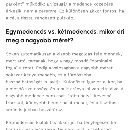
párként” működik: a vízsugár a medence közepére
érkezik, nem a peremre. Ez különösen akkor fontos, ha
a cél a tiszta, rendezett pultkép.
Egymedencés vs. kétmedencés: mikor éri
meg a nagyobb méret?
Sokan automatikusan a kisebb megoldás felé mennek,
mert attól tartanak, hogy a nagy mosdó “dominálni
fogja” a teret. Pedig a valóságban a nagyobb méret
sokszor kényelmesebb, és a fürdőszoba
használhatóságát is javítja. Különösen igaz ez akkor, ha
a mosdó szélessége és a pult aránya jól van eltalálva. A
nagyobb medence nem csak “több hely”: kevésbé
fröcsköl, könnyebb benne hajat mosni, és a tisztítás
során is jobban hozzáférsz.
Kétmedencés kialakítás akkor jó, ha ténylegesen két
használó van egyszerre. De nem csak a “két csap”