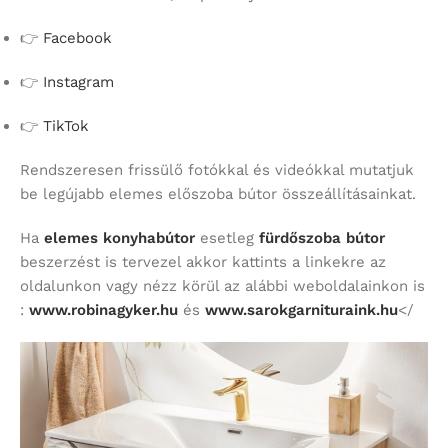
👉
Facebook
👉
Instagram
👉
TikTok
Rendszeresen frissülő fotókkal és videókkal mutatjuk
be legújabb elemes előszoba bútor összeállításainkat.
Ha
elemes konyhabútor
esetleg
fürdőszoba bútor
beszerzést is tervezel akkor kattints a linkekre az
oldalunkon vagy nézz körül az alábbi weboldalainkon is
:
www.robinagyker.hu
és
www.sarokgarnituraink.hu
</