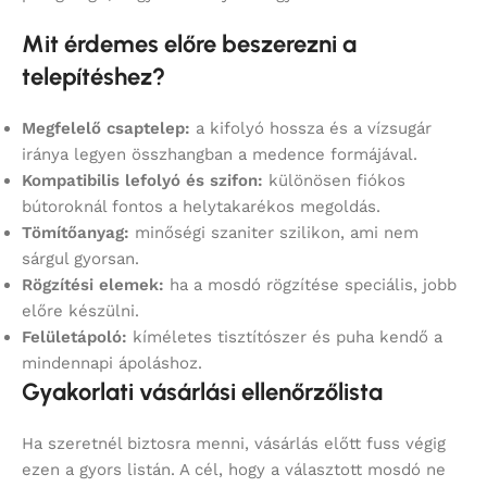
Mit érdemes előre beszerezni a
telepítéshez?
Megfelelő csaptelep:
a kifolyó hossza és a vízsugár
iránya legyen összhangban a medence formájával.
Kompatibilis lefolyó és szifon:
különösen fiókos
bútoroknál fontos a helytakarékos megoldás.
Tömítőanyag:
minőségi szaniter szilikon, ami nem
sárgul gyorsan.
Rögzítési elemek:
ha a mosdó rögzítése speciális, jobb
előre készülni.
Felületápoló:
kíméletes tisztítószer és puha kendő a
mindennapi ápoláshoz.
Gyakorlati vásárlási ellenőrzőlista
Ha szeretnél biztosra menni, vásárlás előtt fuss végig
ezen a gyors listán. A cél, hogy a választott mosdó ne