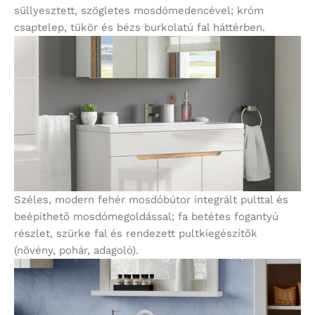
süllyesztett, szögletes mosdómedencével; króm
csaptelep, tükör és bézs burkolatú fal háttérben.
Széles, modern fehér mosdóbútor integrált pulttal és
beépíthető mosdómegoldással; fa betétes fogantyú
részlet, szürke fal és rendezett pultkiegészítők
(növény, pohár, adagoló).