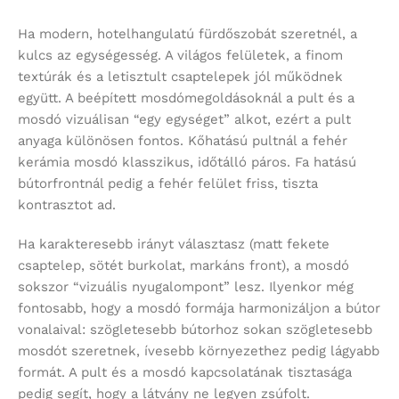
Ha modern, hotelhangulatú fürdőszobát szeretnél, a
kulcs az egységesség. A világos felületek, a finom
textúrák és a letisztult csaptelepek jól működnek
együtt. A beépített mosdómegoldásoknál a pult és a
mosdó vizuálisan “egy egységet” alkot, ezért a pult
anyaga különösen fontos. Kőhatású pultnál a fehér
kerámia mosdó klasszikus, időtálló páros. Fa hatású
bútorfrontnál pedig a fehér felület friss, tiszta
kontrasztot ad.
Ha karakteresebb irányt választasz (matt fekete
csaptelep, sötét burkolat, markáns front), a mosdó
sokszor “vizuális nyugalompont” lesz. Ilyenkor még
fontosabb, hogy a mosdó formája harmonizáljon a bútor
vonalaival: szögletesebb bútorhoz sokan szögletesebb
mosdót szeretnek, ívesebb környezethez pedig lágyabb
formát. A pult és a mosdó kapcsolatának tisztasága
pedig segít, hogy a látvány ne legyen zsúfolt.