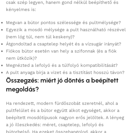
csak szép legyen, hanem gond nélkül beépíthető és
kényelmes is:
Megvan a bútor pontos szélessége és pultmélysége?
Egyezik a mosdó mélysége a pult használható részével
(nem lóg túl, nem túl keskeny)?
Átgondoltad a csaptelep helyét és a vízsugár irányát?
Fiókos bútor esetén van hely a szifonnak (és a fiók
nem ütközik)?
Megnézted a lefolyó és a túlfolyó kompatibilitását?
A pult anyaga bírja a vizet és a tisztítást hosszú távon?
Összegzés: miért jó döntés a beépített
megoldás?
Ha rendezett, modern fürdőszobát szeretnél, ahol a
pultfelület és a bútor együtt alkot egységet, akkor a
beépített mosdótípusok nagyon erős jelöltek. A lényeg
a jó illeszkedés: méret, csaptelep, lefolyó és
bútorbelső. Ha ezeket összehangolod, akkor a