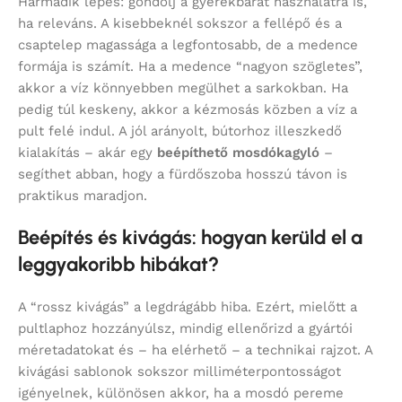
Harmadik lépés: gondolj a gyerekbarát használatra is,
ha releváns. A kisebbeknél sokszor a fellépő és a
csaptelep magassága a legfontosabb, de a medence
formája is számít. Ha a medence “nagyon szögletes”,
akkor a víz könnyebben megülhet a sarkokban. Ha
pedig túl keskeny, akkor a kézmosás közben a víz a
pult felé indul. A jól arányolt, bútorhoz illeszkedő
kialakítás – akár egy
beépíthető mosdókagyló
–
segíthet abban, hogy a fürdőszoba hosszú távon is
praktikus maradjon.
Beépítés és kivágás: hogyan kerüld el a
leggyakoribb hibákat?
A “rossz kivágás” a legdrágább hiba. Ezért, mielőtt a
pultlaphoz hozzányúlsz, mindig ellenőrizd a gyártói
méretadatokat és – ha elérhető – a technikai rajzot. A
kivágási sablonok sokszor milliméterpontosságot
igényelnek, különösen akkor, ha a mosdó pereme