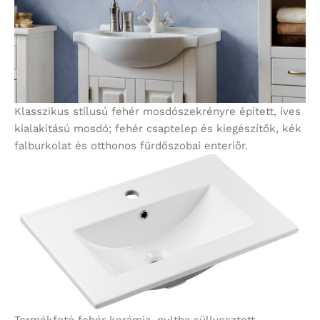
Klasszikus stílusú fehér mosdószekrényre épített, íves
kialakítású mosdó; fehér csaptelep és kiegészítők, kék
falburkolat és otthonos fürdőszobai enteriőr.