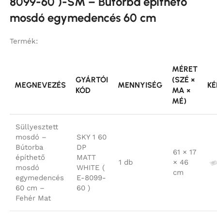
8099-60 )-SM – Bútorba építhető
mosdó egymedencés 60 cm
Termék:
MÉRET
GYÁRTÓI
(SZÉ ×
MEGNEVEZÉS
MENNYISÉG
KÉ
KÓD
MA ×
MÉ)
Süllyesztett
mosdó –
SKY 1 60
Bútorba
DP
61 × 17
építhető
MATT
1 db
× 46
mosdó
WHITE (
cm
egymedencés
E-8099-
60 cm –
60 )
Fehér Mat