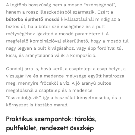
A legtöbb bosszúság nem a mosdó “szépségéből”,
hanem a rossz illeszkedésből származik. Ezért a
bútorba építhető mosdó
kiválasztásánál mindig az a
biztos út, ha a bútor szélességéhez és a pult
mélységéhez igazítod a mosdó paramétereit. A
megfelelő kombinációval elkerülhető, hogy a mosdó túl
nagy legyen a pult kivágásához, vagy épp fordítva: túl
kicsi, és aránytalanná válik a kompozíció.
Gondolj arra is, hová kerül a csaptelep: a csap helye, a
vízsugár íve és a medence mélysége együtt határozza
meg, mennyire fröcsköl a víz. A jó arányú pultos
megoldásnál a csaptelep és a medence
“összedolgozik”, így a használat kényelmesebb, és a
környezet is tisztább marad.
Praktikus szempontok: tárolás,
pultfelület, rendezett összkép