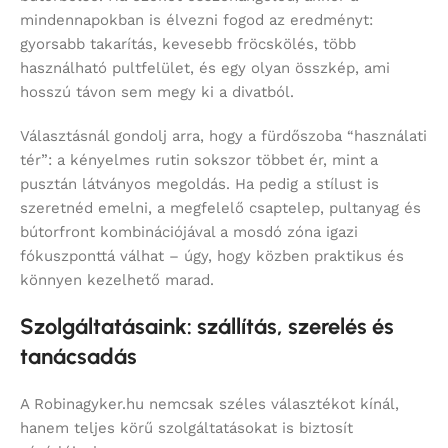
mindennapokban is élvezni fogod az eredményt:
gyorsabb takarítás, kevesebb fröcskölés, több
használható pultfelület, és egy olyan összkép, ami
hosszú távon sem megy ki a divatból.
Választásnál gondolj arra, hogy a fürdőszoba “használati
tér”: a kényelmes rutin sokszor többet ér, mint a
pusztán látványos megoldás. Ha pedig a stílust is
szeretnéd emelni, a megfelelő csaptelep, pultanyag és
bútorfront kombinációjával a mosdó zóna igazi
fókuszponttá válhat – úgy, hogy közben praktikus és
könnyen kezelhető marad.
Szolgáltatásaink: szállítás, szerelés és
tanácsadás
A Robinagyker.hu nemcsak széles választékot kínál,
hanem teljes körű szolgáltatásokat is biztosít