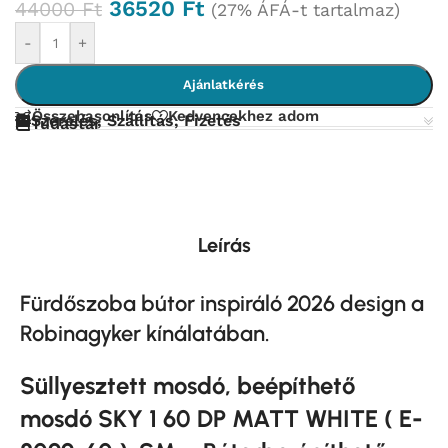
36520
Ft
44000
Ft
(27% ÁFÁ-t tartalmaz)
-
+
Ajánlatkérés
Összehasonlítás
Kedvencekhez adom
Szerelés, Szállítás, Fizetés
Tudástár
Leírás
Fürdőszoba bútor inspiráló 2026 design a
Robinagyker kínálatában.
Süllyesztett mosdó, beépíthető
mosdó SKY 1 60 DP MATT WHITE ( E-