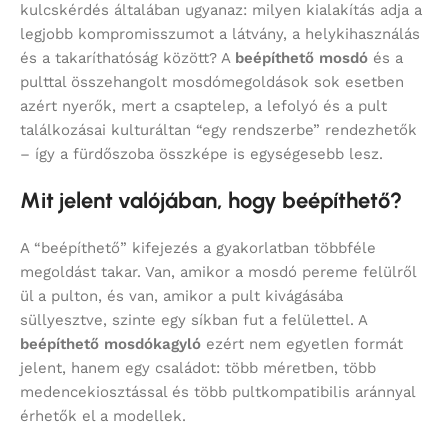
kulcskérdés általában ugyanaz: milyen kialakítás adja a
legjobb kompromisszumot a látvány, a helykihasználás
és a takaríthatóság között? A
beépíthető mosdó
és a
pulttal összehangolt mosdómegoldások sok esetben
azért nyerők, mert a csaptelep, a lefolyó és a pult
találkozásai kulturáltan “egy rendszerbe” rendezhetők
– így a fürdőszoba összképe is egységesebb lesz.
Mit jelent valójában, hogy beépíthető?
A “beépíthető” kifejezés a gyakorlatban többféle
megoldást takar. Van, amikor a mosdó pereme felülről
ül a pulton, és van, amikor a pult kivágásába
süllyesztve, szinte egy síkban fut a felülettel. A
beépíthető mosdókagyló
ezért nem egyetlen formát
jelent, hanem egy családot: több méretben, több
medencekiosztással és több pultkompatibilis aránnyal
érhetők el a modellek.