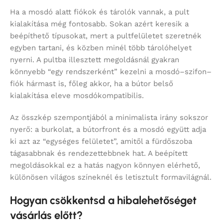
Ha a mosdó alatt fiókok és tárolók vannak, a pult
kialakítása még fontosabb. Sokan azért keresik a
beépíthető típusokat, mert a pultfelületet szeretnék
egyben tartani, és közben minél több tárolóhelyet
nyerni. A pultba illesztett megoldásnál gyakran
könnyebb “egy rendszerként” kezelni a mosdó–szifon–
fiók hármast is, főleg akkor, ha a bútor belső
kialakítása eleve mosdókompatibilis.
Az összkép szempontjából a minimalista irány sokszor
nyerő: a burkolat, a bútorfront és a mosdó együtt adja
ki azt az “egységes felületet”, amitől a fürdőszoba
tágasabbnak és rendezettebbnek hat. A beépített
megoldásokkal ez a hatás nagyon könnyen elérhető,
különösen világos színeknél és letisztult formavilágnál.
Hogyan csökkentsd a hibalehetőséget
vásárlás előtt?