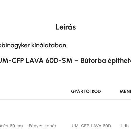
Leírás
Robinagyker kínálatában.
ó UM-CFP LAVA 60D-SM – Bútorba építh
GYÁRTÓI KÓD
MEN
ncés 60 cm – Fényes fehér
UM-CFP LAVA 60D
1 db