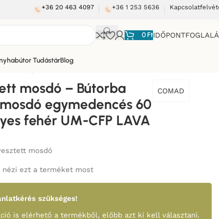
+36 20 463 4097
+36 1 253 5636
Kapcsolatfelvét
0
Ft
IDŐPONTFOGLAL
nyhabútor Tudástár
Blog
0 cm – Fényes fehér UM-CFP LAVA 60D-SM
tett mosdó – Bútorba
COMAD
ő mosdó egymedencés 60
nyes fehér UM-CFP LAVA
yesztett mosdó
nézi ezt a terméket most
nlatkérés szükséges!
ció is elérhető a termékből, előbb azt ki kell választani.