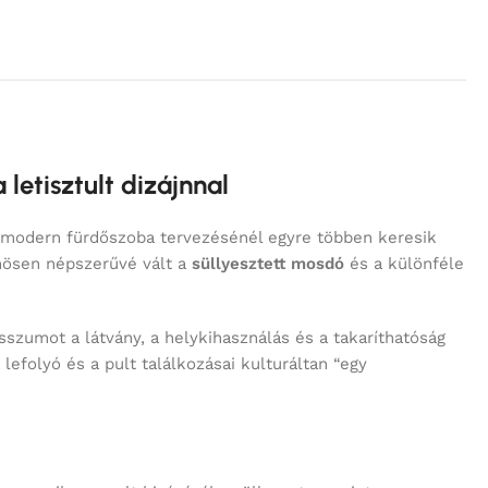
letisztult dizájnnal
A modern fürdőszoba tervezésénél egyre többen keresik
nösen népszerűvé vált a
süllyesztett mosdó
és a különféle
isszumot a látvány, a helykihasználás és a takaríthatóság
efolyó és a pult találkozásai kulturáltan “egy
an, amikor a pult kivágásába süllyesztve, szinte egy
n, több medencekiosztással és több pultkompatibilis