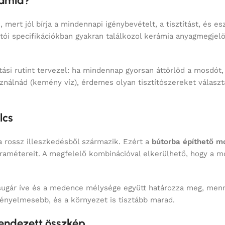
ártói specifikációkban gyakran találkozol kerámia anyagmegjelö
tási rutint tervezel: ha mindennap gyorsan áttörlöd a mosdót
ználnád (kemény víz), érdemes olyan tisztítószereket választ
lcs
rossz illeszkedésből származik. Ezért a
bútorba építhető m
amétereit. A megfelelő kombinációval elkerülhető, hogy a mos
ízsugár íve és a medence mélysége együtt határozza meg, menny
kényelmesebb, és a környezet is tisztább marad.
 rendezett összkép
ása még fontosabb. Sokan azért keresik a beépíthető típusokat