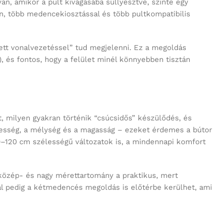
ett vonalvezetéssel” tud megjelenni. Ez a megoldás
 és fontos, hogy a felület minél könnyebben tisztán
, milyen gyakran történik “csúcsidős” készülődés, és
élesség, a mélység és a magasság – ezeket érdemes a bútor
0–120 cm szélességű változatok is, a mindennapi komfort
 közép- és nagy mérettartomány a praktikus, mert
ál pedig a kétmedencés megoldás is előtérbe kerülhet, ami
étikailag is “örök darab”: a fehér felület sok stílushoz