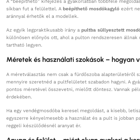
Az egyik legpraktikusabb irány a
pultba süllyesztett mosd
különösen előnyös ott, ahol a pulton rendszeresen állnak
tartható legyen.
Méretek és használati szokások – hogyan 
A méretválasztás nem csak a fürdőszoba alapterületéről sz
mennyire szeretnéd a pultfelületet szabadon hagyni. A gy
pontos méretével összevetni, mielőtt döntesz. Vannak pél
érdekében.
Ha egy vendégmosdóba keresel megoldást, a kisebb, letisz
egyszerre kényelmesebb a használat és a pult is jobban p
reggeli készülődésnél aranyat ér.
Anyag és felület – miért olyan gyakori a ke
A beépíthető modellek világában a kerámia azért népszerű, m