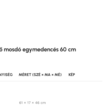
ető mosdó egymedencés 60 cm
NYISÉG
MÉRET (SZÉ × MA × MÉ)
KÉP
61 × 17 × 46 cm