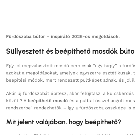
Fürdőszoba bútor – inspiráló 2026-os megoldások.
Süllyesztett és beépíthető mosdók bútorh
Egy jól megválasztott mosdó nem csak “egy tárgy” a fürd
azokat a megoldásokat, amelyek egyszerre esztétikusak, 
beépítési módok, mert rendezett pultképet adnak, és jól 
Akár új fürdőszobát építesz, akár felújítasz, a kulcskérdé
között? A
beépíthető mosdó
és a pulttal összehangolt mos
rendszerbe” rendezhetők – így a fürdőszoba összképe is 
Mit jelent valójában, hogy beépíthető?
A “beépíthető” kifejezés a gyakorlatban többféle megoldást
síkban fut a felülettel. A
beépíthető mosdókagyló
ezért ne
aránnyal érhetők el a modellek.