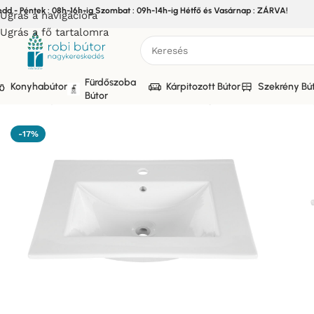
edd - Péntek : 08h-16h-ig Szombat : 09h-14h-ig Hétfő és Vasárnap : ZÁRVA!
Ugrás a navigációra
Ugrás a fő tartalomra
Fürdőszoba
Konyhabútor
Kárpitozott Bútor
Szekrény Bú
Bútor
Kezdőlap
/
Bútor
/
Fürdőszoba bútor
/
Süllyesztett mosdó
/
Sül
-17%