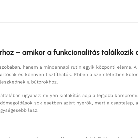
oz – amikor a funkcionalitás találkozik a 
őszobában, hanem a mindennapi rutin egyik központi eleme. 
tartósak és könnyen tisztíthatók. Ebben a szemléletben külö
illeszkednek a bútorokhoz.
s általában ugyanaz: milyen kialakítás adja a legjobb komprom
dómegoldások sok esetben azért nyerők, mert a csaptelep, a l
egységesebb lesz.
 takar. Van, amikor a mosdó pereme felülről ül a pulton, és v
m egyetlen formát jelent, hanem egy családot: több méretbe