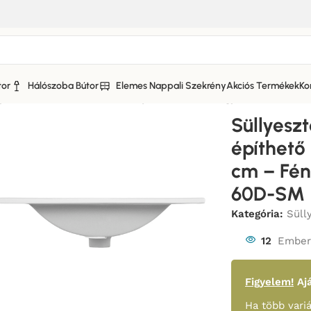
tor
Hálószoba Bútor
Elemes Nappali Szekrény
Akciós Termékek
Ko
lyesztett mosdó – Bútorba építhető mosdó egymedencés 6
Süllyesz
építhet
cm – Fé
60D-SM
Kategória:
Süll
12
Ember 
Figyelem!
Ajá
Ha több variá