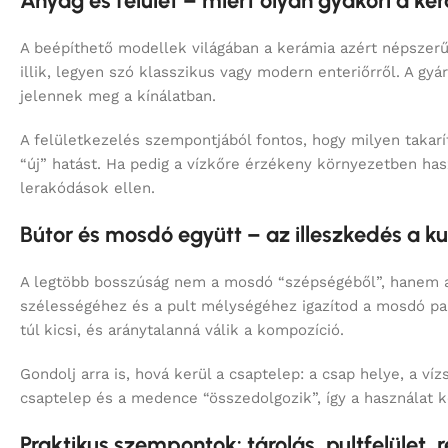
illik, legyen szó klasszikus vagy modern enteriőrről. A gy
jelennek meg a kínálatban.
A felületkezelés szempontjából fontos, hogy milyen takarí
“új” hatást. Ha pedig a vízkőre érzékeny környezetben has
lerakódások ellen.
Bútor és mosdó együtt – az illeszkedés a ku
A legtöbb bosszúság nem a mosdó “szépségéből”, hanem a 
szélességéhez és a pult mélységéhez igazítod a mosdó par
túl kicsi, és aránytalanná válik a kompozíció.
Gondolj arra is, hová kerül a csaptelep: a csap helye, a v
csaptelep és a medence “összedolgozik”, így a használat 
Praktikus szempontok: tárolás, pultfelület,
Ha a mosdó alatt fiókok és tárolók vannak, a pult kialakít