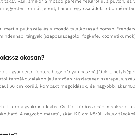
ó
, mert a pult széle és a mosdó találkozása finoman, “rendez
 mindennapi tárgyak (szappanadagoló, fogkefe, kozmetikumok),
válassz okosan?
ól. Ugyanolyan fontos, hogy hányan használjátok a helyiséget
ártói termékoldalakon jellemzően részletesen szerepel a sz
dául 60 cm körüli, kompakt megoldások, és nagyobb, akár 10
tult forma gyakran ideális. Családi fürdőszobában sokszor a
akolható. A nagyobb méretű, akár 120 cm körüli kialakításokn
rámia?
ert jól bírja a mindennapi igénybevételt, a tisztítást, és eszt