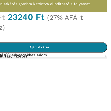
ánlatkérés gombra kattintva elindítható a folyamat.
23240
Ft
Ft
(27% ÁFÁ-t
z)
Ajánlatkérés
tás
Kedvencekhez adom
llítás, Fizetés