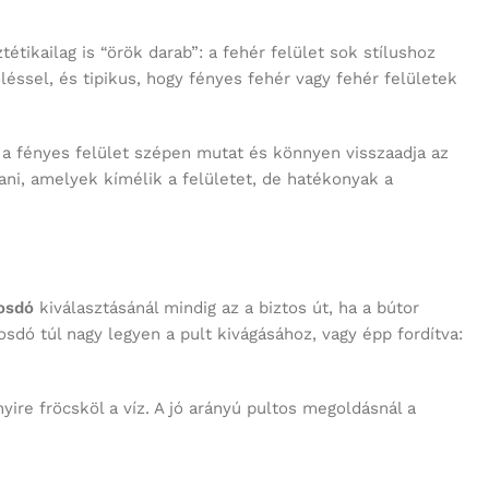
léssel, és tipikus, hogy fényes fehér vagy fehér felületek
, a fényes felület szépen mutat és könnyen visszaadja az
ani, amelyek kímélik a felületet, de hatékonyak a
osdó
kiválasztásánál mindig az a biztos út, ha a bútor
dó túl nagy legyen a pult kivágásához, vagy épp fordítva:
ire fröcsköl a víz. A jó arányú pultos megoldásnál a
, mert a pultfelületet szeretnék egyben tartani, és