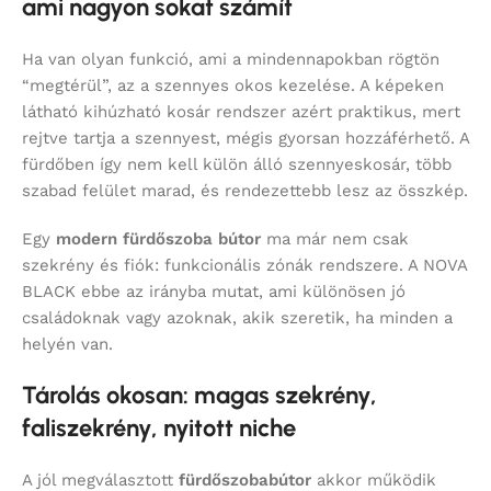
ami nagyon sokat számít
Ha van olyan funkció, ami a mindennapokban rögtön
“megtérül”, az a szennyes okos kezelése. A képeken
látható kihúzható kosár rendszer azért praktikus, mert
rejtve tartja a szennyest, mégis gyorsan hozzáférhető. A
fürdőben így nem kell külön álló szennyeskosár, több
szabad felület marad, és rendezettebb lesz az összkép.
Egy
modern fürdőszoba bútor
ma már nem csak
szekrény és fiók: funkcionális zónák rendszere. A NOVA
BLACK ebbe az irányba mutat, ami különösen jó
családoknak vagy azoknak, akik szeretik, ha minden a
helyén van.
Tárolás okosan: magas szekrény,
faliszekrény, nyitott niche
A jól megválasztott
fürdőszobabútor
akkor működik