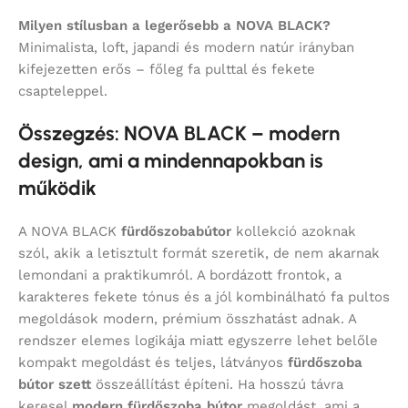
Milyen stílusban a legerősebb a NOVA BLACK?
Minimalista, loft, japandi és modern natúr irányban
kifejezetten erős – főleg fa pulttal és fekete
csapteleppel.
Összegzés: NOVA BLACK – modern
design, ami a mindennapokban is
működik
A NOVA BLACK
fürdőszobabútor
kollekció azoknak
szól, akik a letisztult formát szeretik, de nem akarnak
lemondani a praktikumról. A bordázott frontok, a
karakteres fekete tónus és a jól kombinálható fa pultos
megoldások modern, prémium összhatást adnak. A
rendszer elemes logikája miatt egyszerre lehet belőle
kompakt megoldást és teljes, látványos
fürdőszoba
bútor szett
összeállítást építeni. Ha hosszú távra
keresel
modern fürdőszoba bútor
megoldást, ami a