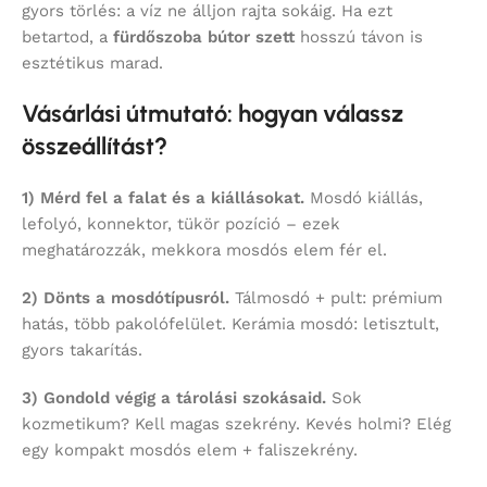
gyors törlés: a víz ne álljon rajta sokáig. Ha ezt
betartod, a
fürdőszoba bútor szett
hosszú távon is
esztétikus marad.
Vásárlási útmutató: hogyan válassz
összeállítást?
1) Mérd fel a falat és a kiállásokat.
Mosdó kiállás,
lefolyó, konnektor, tükör pozíció – ezek
meghatározzák, mekkora mosdós elem fér el.
2) Dönts a mosdótípusról.
Tálmosdó + pult: prémium
hatás, több pakolófelület. Kerámia mosdó: letisztult,
gyors takarítás.
3) Gondold végig a tárolási szokásaid.
Sok
kozmetikum? Kell magas szekrény. Kevés holmi? Elég
egy kompakt mosdós elem + faliszekrény.