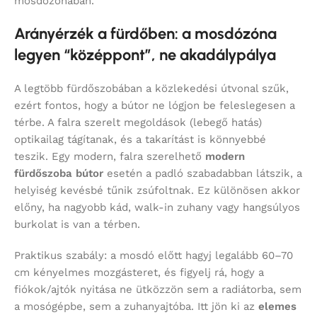
mosdózónában.
Arányérzék a fürdőben: a mosdózóna
legyen “középpont”, ne akadálypálya
A legtöbb fürdőszobában a közlekedési útvonal szűk,
ezért fontos, hogy a bútor ne lógjon be feleslegesen a
térbe. A falra szerelt megoldások (lebegő hatás)
optikailag tágítanak, és a takarítást is könnyebbé
teszik. Egy modern, falra szerelhető
modern
fürdőszoba bútor
esetén a padló szabadabban látszik, a
helyiség kevésbé tűnik zsúfoltnak. Ez különösen akkor
előny, ha nagyobb kád, walk-in zuhany vagy hangsúlyos
burkolat is van a térben.
Praktikus szabály: a mosdó előtt hagyj legalább 60–70
cm kényelmes mozgásteret, és figyelj rá, hogy a
fiókok/ajtók nyitása ne ütközzön sem a radiátorba, sem
a mosógépbe, sem a zuhanyajtóba. Itt jön ki az
elemes