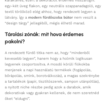
karakteres, ezért a dekorációt érdemes visszafogni:
egy-két üveg flakon, egy neutrális szappanadagoló, egy
textil törölköző elég ahhoz, hogy rendezett legyen a
látvány. Így a
modern fürdőszoba bútor
nem veszít a
“design tárgy” jellegéből, mégis élhető marad.
Tárolási zónák: mit hova érdemes
pakolni?
A rendezett fürdő titka nem az, hogy “mindenből
kevesebb legyen”, hanem hogy a holmik logikusan
legyenek csoportosítva. A mosdó körüli fiókokba
menjenek a napi használatú termékek (fogápolás,
bőrápolás, smink, borotválkozás), a magas szekrénybe
a tartalékok (papír, tisztítószerek, sampon utánpótlás),
a nyitott niche részbe pedig azok a darabok, amik
dekoratívak vagy gyakran kellenek, de nem szeretnéd
őket “eldugni”.