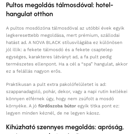
Pultos megoldás tálmosdóval: hotel-
hangulat otthon
A pultos mosdózóna tálmosdóval az utóbbi évek egyik
legkeresettebb megoldása, mert prémium, szállodai
hatást ad. A NOVA BLACK stílusvilágába ez különösen
jól illik: a fekete tálmosdó és a fekete csaptelep
egységes, karakteres látványt ad, a fa pult pedig
természetes ellenpont. Ha a cél a “spa” hangulat, akkor
ez a felállás nagyon erős.
Praktikusan a pult extra pakolófelületet is ad:
szappanadagoló, pohár, dekor, vagy a napi rutin kellékei
könnyen elférnek úgy, hogy nem zsúfolt a mosdó
környéke. A jó
fürdőszoba bútor
egyik titka pont ez:
legyen minden kéznél, de ne legyen káosz.
Kihúzható szennyes megoldás: apróság,