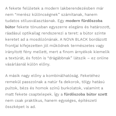
A fekete felületek a modern lakberendezésben már
nem “merész különcségnek” számítanak, hanem
tudatos stílusválasztásnak. Egy
modern fürdőszoba
bútor
fekete tónusban egyszerre elegáns és határozott,
ráadásul optikailag rendszerezi a teret: a bútor szinte
keretet ad a mosdózónának. A NOVA BLACK bordázott
frontjai kifejezetten jól működnek természetes vagy
irányított fény mellett, mert a finom árnyékok kiemelik
a textúrát, és fotón is “drágábbnak” látszik – ez online
vásárlásnál külön előny.
A másik nagy előny a kombinálhatóság. Feketéhez
remekül passzolnak a natúr fa dekorok, tölgy hatású
pultok, bézs és homok színű burkolatok, valamint a
matt fekete csaptelepek. Így a
fürdőszoba bútor szett
nem csak praktikus, hanem egységes, építészeti
összképet is ad.