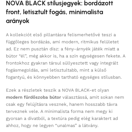
NOVA BLACK stílusjegyek: bordázott
front, letisztult fogás, minimalista
arányok
A kollekciót első pillantásra felismerhetővé teszi a
függőleges bordázás, ami modern, ritmikus felületet
ad. Ez nem pusztán dísz: a fény-árnyék játék miatt a
bútor “él”, még akkor is, ha a szín egységesen fekete. A
frontokhoz gyakran társul süllyesztett vagy integrált
fogásmegoldás, ami letisztultabb, mint a külső
fogantyú, és könnyebben tartható egységes stílusban.
Ezek a részletek teszik a NOVA BLACK-et olyan
modern fürdőszoba bútor
választássá, amit sokan nem
csak egy felújításra vesznek, hanem hosszabb távra
terveznek vele. A minimalista forma nem megy ki
gyorsan a divatból, a textúra pedig elég karaktert ad
ahhoz, hogy ne legyen “unalmas” a látvány.