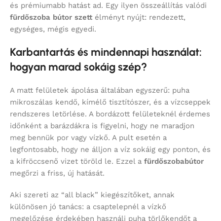
és prémiumabb hatást ad. Egy ilyen összeállítás valódi
fürdőszoba bútor szett
élményt nyújt: rendezett,
egységes, mégis egyedi.
Karbantartás és mindennapi használat:
hogyan marad sokáig szép?
A matt felületek ápolása általában egyszerű: puha
mikroszálas kendő, kímélő tisztítószer, és a vízcseppek
rendszeres letörlése. A bordázott felületeknél érdemes
időnként a barázdákra is figyelni, hogy ne maradjon
meg bennük por vagy vízkő. A pult esetén a
legfontosabb, hogy ne álljon a víz sokáig egy ponton, és
a kifröccsenő vizet töröld le. Ezzel a
fürdőszobabútor
megőrzi a friss, új hatását.
Aki szereti az “all black” kiegészítőket, annak
különösen jó tanács: a csaptelepnél a vízkő
megelőzése érdekében használj puha törlőkendőt a