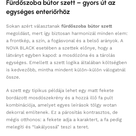
Fürdőszoba bútor szett – gyors út az
egységes enteriőrhöz
Sokan azért választanak
fürdőszoba bútor szett
megoldást, mert így biztosan harmonizál minden elem:
a frontkép, a szín, a fogásvonal és a belső arányok. A
NOVA BLACK esetében a szettek előnye, hogy a
látványt egyben kapod: a mosdózóna és a tárolás
egységes. Emellett a szett logika általában költségben
is kedvezőbb, mintha mindent külön-külön válogatnál
össze.
A szett egy tipikus példája lehet egy matt fekete
bordázott mosdószekrény és a hozzá illő fa pult
kombinációja, amelyet egyes leírások tölgy wotan
dekorral említenek. Ez a párosítás kontrasztos, de
mégis otthonos: a fekete adja a karaktert, a fa pedig
melegíti és “lakályossá” teszi a teret.