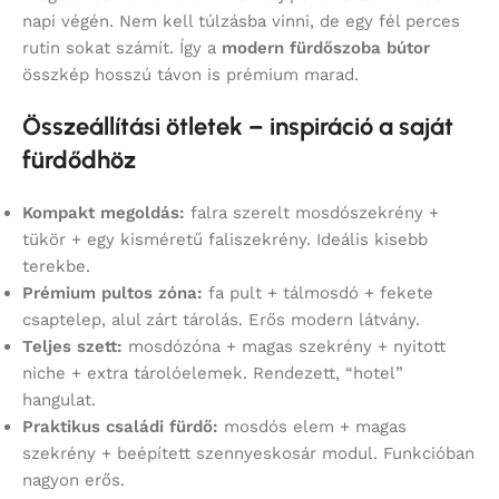
napi végén. Nem kell túlzásba vinni, de egy fél perces
rutin sokat számít. Így a
modern fürdőszoba bútor
összkép hosszú távon is prémium marad.
Összeállítási ötletek – inspiráció a saját
fürdődhöz
Kompakt megoldás:
falra szerelt mosdószekrény +
tükör + egy kisméretű faliszekrény. Ideális kisebb
terekbe.
Prémium pultos zóna:
fa pult + tálmosdó + fekete
csaptelep, alul zárt tárolás. Erős modern látvány.
Teljes szett:
mosdózóna + magas szekrény + nyitott
niche + extra tárolóelemek. Rendezett, “hotel”
hangulat.
Praktikus családi fürdő:
mosdós elem + magas
szekrény + beépített szennyeskosár modul. Funkcióban
nagyon erős.