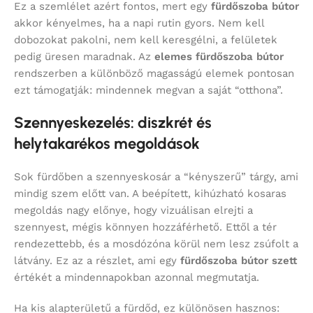
Ez a szemlélet azért fontos, mert egy
fürdőszoba bútor
akkor kényelmes, ha a napi rutin gyors. Nem kell
dobozokat pakolni, nem kell keresgélni, a felületek
pedig üresen maradnak. Az
elemes fürdőszoba bútor
rendszerben a különböző magasságú elemek pontosan
ezt támogatják: mindennek megvan a saját “otthona”.
Szennyeskezelés: diszkrét és
helytakarékos megoldások
Sok fürdőben a szennyeskosár a “kényszerű” tárgy, ami
mindig szem előtt van. A beépített, kihúzható kosaras
megoldás nagy előnye, hogy vizuálisan elrejti a
szennyest, mégis könnyen hozzáférhető. Ettől a tér
rendezettebb, és a mosdózóna körül nem lesz zsúfolt a
látvány. Ez az a részlet, ami egy
fürdőszoba bútor szett
értékét a mindennapokban azonnal megmutatja.
Ha kis alapterületű a fürdőd, ez különösen hasznos: