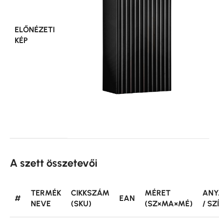
ELŐNÉZETI
KÉP
A szett összetevői
TERMÉK
CIKKSZÁM
MÉRET
ANY
#
EAN
NEVE
(SKU)
(SZ×MA×MÉ)
/ SZ