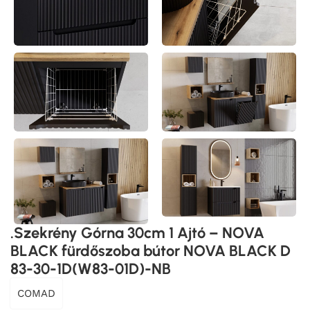
.Szekrény Górna 30cm 1 Ajtó – NOVA
BLACK fürdőszoba bútor NOVA BLACK D
83-30-1D(W83-01D)-NB
COMAD