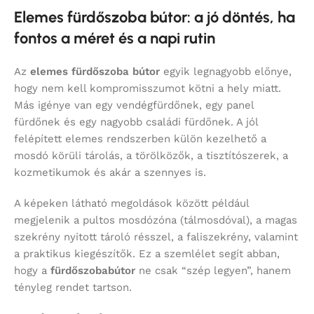
Elemes fürdőszoba bútor: a jó döntés, ha
fontos a méret és a napi rutin
Az
elemes fürdőszoba bútor
egyik legnagyobb előnye,
hogy nem kell kompromisszumot kötni a hely miatt.
Más igénye van egy vendégfürdőnek, egy panel
fürdőnek és egy nagyobb családi fürdőnek. A jól
felépített elemes rendszerben külön kezelhető a
mosdó körüli tárolás, a törölközők, a tisztítószerek, a
kozmetikumok és akár a szennyes is.
A képeken látható megoldások között például
megjelenik a pultos mosdózóna (tálmosdóval), a magas
szekrény nyitott tároló résszel, a faliszekrény, valamint
a praktikus kiegészítők. Ez a szemlélet segít abban,
hogy a
fürdőszobabútor
ne csak “szép legyen”, hanem
tényleg rendet tartson.