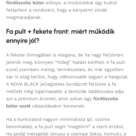
fürdőszoba bútor
előnye: a modulokkal úgy tudod
felépíteni a rendszert, hogy a kényelmi zónák
megmaradjanak.
Fa pult + fekete front: miért működik
ennyire jól?
A fekete önmagában is elegáns, de ha nagy felületen
jelenik meg, könnyen “hideg” hatást kelthet. A fa pult
ezzel szemben meleg, természetes, és már egyetlen
sáv is elég belőle, hogy otthonosabb legyen a hangulat.
A NOVA BLACK jellegzetes bordázott felülete a fa
mellett még izgalmasabb: a textúrák találkozása adja
azt a prémium érzetet, amit sokan egy
fürdőszoba
bútor szett
választásakor keresnek.
Ha a burkolatod nagyon minimalista (pl. szürke
betonhatás), a fa pult segít “megtörni” a steril érzést.
Ha pedig melegebb tónusú a csempe (bézs, homok), a