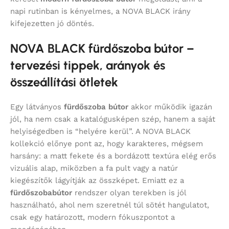
napi rutinban is kényelmes, a NOVA BLACK irány
kifejezetten jó döntés.
NOVA BLACK fürdőszoba bútor –
tervezési tippek, arányok és
összeállítási ötletek
Egy látványos
fürdőszoba bútor
akkor működik igazán
jól, ha nem csak a katalógusképen szép, hanem a saját
helyiségedben is “helyére kerül”. A NOVA BLACK
kollekció előnye pont az, hogy karakteres, mégsem
harsány: a matt fekete és a bordázott textúra elég erős
vizuális alap, miközben a fa pult vagy a natúr
kiegészítők lágyítják az összképet. Emiatt ez a
fürdőszobabútor
rendszer olyan terekben is jól
használható, ahol nem szeretnél túl sötét hangulatot,
csak egy határozott, modern fókuszpontot a