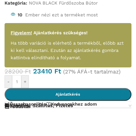
Kategória:
NOVA BLACK Fürdőszoba Bútor
10
Ember nézi ezt a terméket most
Figyelem!
Ajánlatkérés szükséges!
Ha több variáció is elérhető a termékből, előbb azt
ki kell választani. Ezután az ajánlatkérés gombra
kattintva elindítható a folyamat.
23410
Ft
28200
Ft
(27% ÁFÁ-t tartalmaz)
-
+
Ajánlatkérés
Összehasonlítás
Kedvencekhez adom
Szerelés, Szállítás, Fizetés
Tudástár