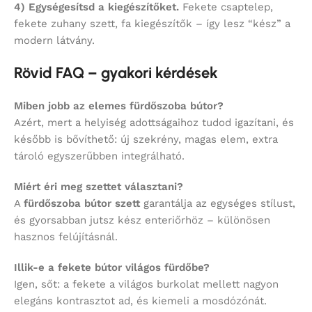
4) Egységesítsd a kiegészítőket.
Fekete csaptelep,
fekete zuhany szett, fa kiegészítők – így lesz “kész” a
modern látvány.
Rövid FAQ – gyakori kérdések
Miben jobb az elemes fürdőszoba bútor?
Azért, mert a helyiség adottságaihoz tudod igazítani, és
később is bővíthető: új szekrény, magas elem, extra
tároló egyszerűbben integrálható.
Miért éri meg szettet választani?
A
fürdőszoba bútor szett
garantálja az egységes stílust,
és gyorsabban jutsz kész enteriőrhöz – különösen
hasznos felújításnál.
Illik-e a fekete bútor világos fürdőbe?
Igen, sőt: a fekete a világos burkolat mellett nagyon
elegáns kontrasztot ad, és kiemeli a mosdózónát.