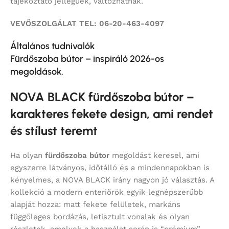
tájékoztató jellegűek, változhatnak.
VEVŐSZOLGÁLAT TEL: 06-20-463-4097
Általános tudnivalók
Fürdőszoba bútor – inspiráló 2026-os
megoldások.
NOVA BLACK fürdőszoba bútor –
karakteres fekete design, ami rendet
és stílust teremt
Ha olyan
fürdőszoba bútor
megoldást keresel, ami
egyszerre látványos, időtálló és a mindennapokban is
kényelmes, a NOVA BLACK irány nagyon jó választás. A
kollekció a modern enteriőrök egyik legnépszerűbb
alapját hozza: matt fekete felületek, markáns
függőleges bordázás, letisztult vonalak és olyan
részletek, amelyek a használat során is “prémium”