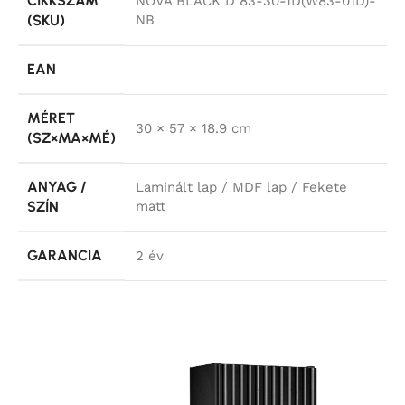
CIKKSZÁM
NOVA BLACK D 83-30-1D(W83-01D)-
(SKU)
NB
EAN
MÉRET
30 × 57 × 18.9 cm
(SZ×MA×MÉ)
ANYAG /
Laminált lap / MDF lap / Fekete
SZÍN
matt
GARANCIA
2 év