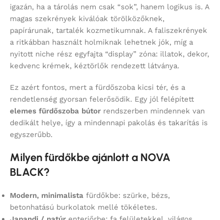
igazán, ha a tárolás nem csak “sok”, hanem logikus is. A
magas szekrények kiválóak törölközőknek,
papírárunak, tartalék kozmetikumnak. A faliszekrények
a ritkábban használt holmiknak lehetnek jók, míg a
nyitott niche rész egyfajta “display” zóna: illatok, dekor,
kedvenc krémek, kéztörlők rendezett látványa.
Ez azért fontos, mert a fürdőszoba kicsi tér, és a
rendetlenség gyorsan felerősödik. Egy jól felépített
elemes fürdőszoba bútor
rendszerben mindennek van
dedikált helye, így a mindennapi pakolás és takarítás is
egyszerűbb.
Milyen fürdőkbe ajánlott a NOVA
BLACK?
Modern, minimalista
fürdőkbe: szürke, bézs,
betonhatású burkolatok mellé tökéletes.
Japandi / natúr
enteriőrbe: fa felületekkel, világos