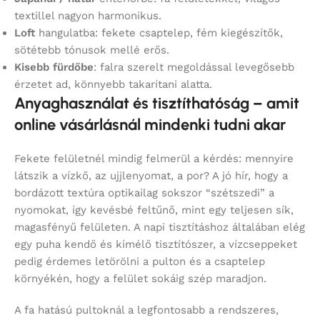
textillel nagyon harmonikus.
Loft
hangulatba: fekete csaptelep, fém kiegészítők,
sötétebb tónusok mellé erős.
Kisebb fürdőbe
: falra szerelt megoldással levegősebb
érzetet ad, könnyebb takarítani alatta.
Anyaghasználat és tisztíthatóság – amit
online vásárlásnál mindenki tudni akar
Fekete felületnél mindig felmerül a kérdés: mennyire
látszik a vízkő, az ujjlenyomat, a por? A jó hír, hogy a
bordázott textúra optikailag sokszor “szétszedi” a
nyomokat, így kevésbé feltűnő, mint egy teljesen sík,
magasfényű felületen. A napi tisztításhoz általában elég
egy puha kendő és kímélő tisztítószer, a vízcseppeket
pedig érdemes letörölni a pulton és a csaptelep
környékén, hogy a felület sokáig szép maradjon.
A fa hatású pultoknál a legfontosabb a rendszeres,