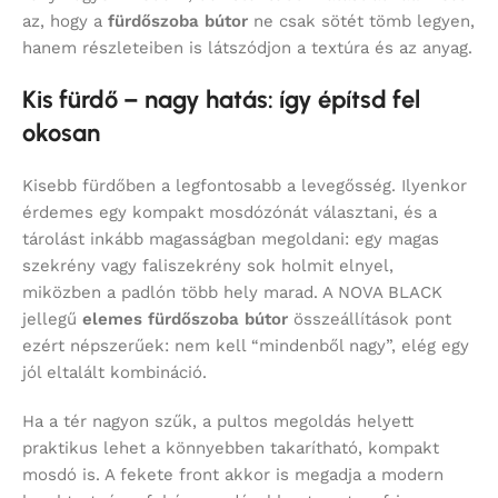
az, hogy a
fürdőszoba bútor
ne csak sötét tömb legyen,
hanem részleteiben is látszódjon a textúra és az anyag.
Kis fürdő – nagy hatás: így építsd fel
okosan
Kisebb fürdőben a legfontosabb a levegősség. Ilyenkor
érdemes egy kompakt mosdózónát választani, és a
tárolást inkább magasságban megoldani: egy magas
szekrény vagy faliszekrény sok holmit elnyel,
miközben a padlón több hely marad. A NOVA BLACK
jellegű
elemes fürdőszoba bútor
összeállítások pont
ezért népszerűek: nem kell “mindenből nagy”, elég egy
jól eltalált kombináció.
Ha a tér nagyon szűk, a pultos megoldás helyett
praktikus lehet a könnyebben takarítható, kompakt
mosdó is. A fekete front akkor is megadja a modern