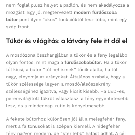
nem foglal plusz helyet a padlón, és nem akadályozza a
mozgást. Egy jól megtervezett
modern fürdőszoba
bútor
pont ilyen “okos” funkcióktól lesz több, mint egy
szép front.
Tükör és világítás: a látvány fele itt dől el
A mosdózóna összhangjában a tükör és a fény legalább
olyan fontos, mint maga a
fürdőszobabútor
. Ha a tükör
túl kicsi, a bútor “túl nehéznek” tűnik alatta; ha túl
nagy, elnyomja az arányokat. Általános szabály, hogy a
tükör szélessége legyen a mosdó/alsószekrény
szélességéhez igazítva, vagy kicsit kisebb. Ha LED-es,
peremvilágított tükröt választasz, a fény egyenletesebb
lesz, és a mindennapi rutin is kényelmesebb.
A fekete bútorhoz különösen jól áll a melegfehér fény,
mert a fa tónusokat is szépen kiemeli. A hidegfehér
fény nagyon modern, de “sterilebb” hatást adhat. A cél