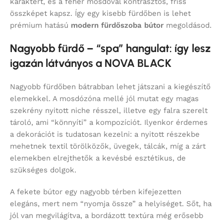
karaktert, és a fehér mosdóval kontrasztos, friss
összképet kapsz. Így egy kisebb fürdőben is lehet
prémium hatású
modern fürdőszoba bútor
megoldásod.
Nagyobb fürdő – “spa” hangulat: így lesz
igazán látványos a NOVA BLACK
Nagyobb fürdőben bátrabban lehet játszani a kiegészítő
elemekkel. A mosdózóna mellé jól mutat egy magas
szekrény nyitott niche résszel, illetve egy falra szerelt
tároló, ami “könnyíti” a kompozíciót. Ilyenkor érdemes
a dekorációt is tudatosan kezelni: a nyitott részekbe
mehetnek textil törölközők, üvegek, tálcák, míg a zárt
elemekben elrejthetők a kevésbé esztétikus, de
szükséges dolgok.
A fekete bútor egy nagyobb térben kifejezetten
elegáns, mert nem “nyomja össze” a helyiséget. Sőt, ha
jól van megvilágítva, a bordázott textúra még erősebb