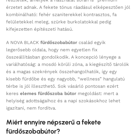
érzetet adnak. A fekete tónus ráadásul elképesztően jól
kombinálható: fehér szaniterekkel kontrasztos, fa
felületekkel meleg, szürke burkolatokkal pedig
kifejezetten építészeti hatású.
A NOVA BLACK
fürdőszobabútor
család egyik
legerősebb oldala, hogy nem egyetlen fix
összeállításban gondolkodik. A koncepció lényege a
variálhatóság: a mosdó körüli zóna, a kiegészítő tárolók
és a magas szekrények összehangolhatók, így egy
kisebb fürdőbe és egy nagyobb, “wellness” hangulatú
térbe is jól illeszthető. Sok vásárló pontosan ezért
keres
elemes fürdőszoba bútor
megoldást: mert a
helyiség adottságaihoz és a napi szokásokhoz lehet
igazítani, nem fordítva.
Miért ennyire népszerű a fekete
fürdőszobabútor?