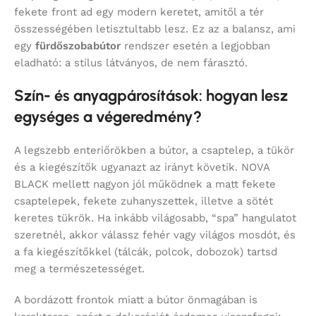
fekete front ad egy modern keretet, amitől a tér
összességében letisztultabb lesz. Ez az a balansz, ami
egy
fürdőszobabútor
rendszer esetén a legjobban
eladható: a stílus látványos, de nem fárasztó.
Szín- és anyagpárosítások: hogyan lesz
egységes a végeredmény?
A legszebb enteriőrökben a bútor, a csaptelep, a tükör
és a kiegészítők ugyanazt az irányt követik. NOVA
BLACK mellett nagyon jól működnek a matt fekete
csaptelepek, fekete zuhanyszettek, illetve a sötét
keretes tükrök. Ha inkább világosabb, “spa” hangulatot
szeretnél, akkor válassz fehér vagy világos mosdót, és
a fa kiegészítőkkel (tálcák, polcok, dobozok) tartsd
meg a természetességet.
A bordázott frontok miatt a bútor önmagában is