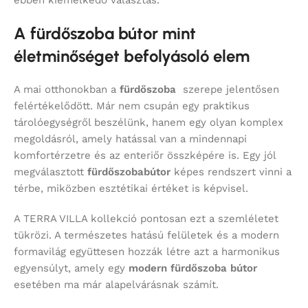
ebben kiemelkedő választás.
A fürdőszoba bútor mint
életminőséget befolyásoló elem
A mai otthonokban a
fürdőszoba
szerepe jelentősen
felértékelődött. Már nem csupán egy praktikus
tárolóegységről beszélünk, hanem egy olyan komplex
megoldásról, amely hatással van a mindennapi
komfortérzetre és az enteriőr összképére is. Egy jól
megválasztott
fürdőszobabútor
képes rendszert vinni a
térbe, miközben esztétikai értéket is képvisel.
A TERRA VILLA kollekció pontosan ezt a szemléletet
tükrözi. A természetes hatású felületek és a modern
formavilág együttesen hozzák létre azt a harmonikus
egyensúlyt, amely egy
modern fürdőszoba bútor
esetében ma már alapelvárásnak számít.