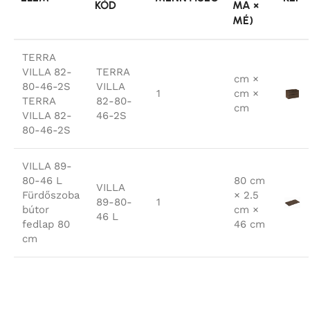
KÓD
MA ×
MÉ)
TERRA
VILLA 82-
TERRA
cm ×
80-46-2S
VILLA
1
cm ×
TERRA
82-80-
cm
VILLA 82-
46-2S
80-46-2S
VILLA 89-
80-46 L
80 cm
VILLA
Fürdőszoba
× 2.5
89-80-
1
bútor
cm ×
46 L
fedlap 80
46 cm
cm