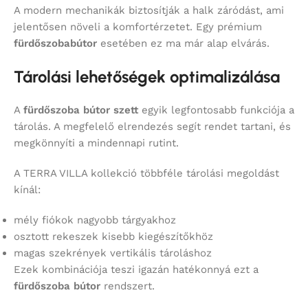
A modern mechanikák biztosítják a halk záródást, ami
jelentősen növeli a komfortérzetet. Egy prémium
fürdőszobabútor
esetében ez ma már alap elvárás.
Tárolási lehetőségek optimalizálása
A
fürdőszoba bútor szett
egyik legfontosabb funkciója a
tárolás. A megfelelő elrendezés segít rendet tartani, és
megkönnyíti a mindennapi rutint.
A TERRA VILLA kollekció többféle tárolási megoldást
kínál:
mély fiókok nagyobb tárgyakhoz
osztott rekeszek kisebb kiegészítőkhöz
magas szekrények vertikális tároláshoz
Ezek kombinációja teszi igazán hatékonnyá ezt a
fürdőszoba bútor
rendszert.