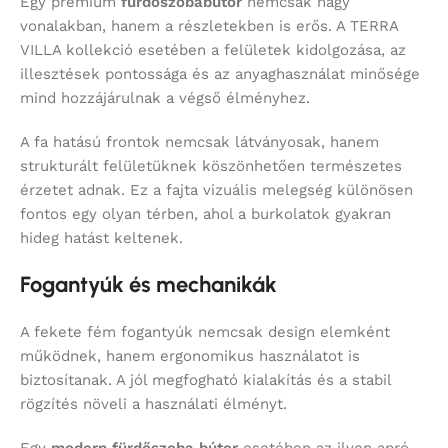
Egy prémium
fürdőszobabútor
nemcsak nagy
vonalakban, hanem a részletekben is erős. A TERRA
VILLA kollekció esetében a felületek kidolgozása, az
illesztések pontossága és az anyaghasználat minősége
mind hozzájárulnak a végső élményhez.
A fa hatású frontok nemcsak látványosak, hanem
strukturált felületüknek köszönhetően természetes
érzetet adnak. Ez a fajta vizuális melegség különösen
fontos egy olyan térben, ahol a burkolatok gyakran
hideg hatást keltenek.
Fogantyúk és mechanikák
A fekete fém fogantyúk nemcsak design elemként
működnek, hanem ergonomikus használatot is
biztosítanak. A jól megfogható kialakítás és a stabil
rögzítés növeli a használati élményt.