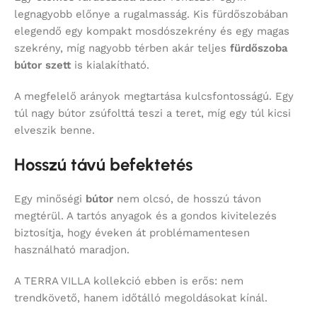
legnagyobb előnye a rugalmasság. Kis fürdőszobában
elegendő egy kompakt mosdószekrény és egy magas
szekrény, míg nagyobb térben akár teljes
fürdőszoba
bútor szett
is kialakítható.
A megfelelő arányok megtartása kulcsfontosságú. Egy
túl nagy bútor zsúfolttá teszi a teret, míg egy túl kicsi
elveszik benne.
Hosszú távú befektetés
Egy minőségi
bútor
nem olcsó, de hosszú távon
megtérül. A tartós anyagok és a gondos kivitelezés
biztosítja, hogy éveken át problémamentesen
használható maradjon.
A TERRA VILLA kollekció ebben is erős: nem
trendkövető, hanem időtálló megoldásokat kínál.