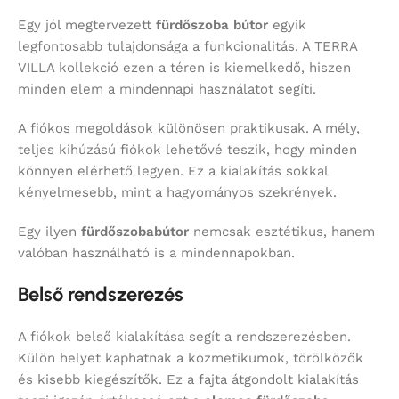
Egy jól megtervezett
fürdőszoba bútor
egyik
legfontosabb tulajdonsága a funkcionalitás. A TERRA
VILLA kollekció ezen a téren is kiemelkedő, hiszen
minden elem a mindennapi használatot segíti.
A fiókos megoldások különösen praktikusak. A mély,
teljes kihúzású fiókok lehetővé teszik, hogy minden
könnyen elérhető legyen. Ez a kialakítás sokkal
kényelmesebb, mint a hagyományos szekrények.
Egy ilyen
fürdőszobabútor
nemcsak esztétikus, hanem
valóban használható is a mindennapokban.
Belső rendszerezés
A fiókok belső kialakítása segít a rendszerezésben.
Külön helyet kaphatnak a kozmetikumok, törölközők
és kisebb kiegészítők. Ez a fajta átgondolt kialakítás