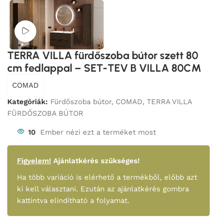
Videó megtekintése
TERRA VILLA fürdőszoba bútor szett 80
cm fedlappal – SET-TEV B VILLA 80CM
COMAD
Kategóriák:
Fürdőszoba bútor
,
COMAD
,
TERRA VILLA
FÜRDŐSZOBA BÚTOR
10
Ember nézi ezt a terméket most
Figyelem!
Ajánlatkérés szükséges!
Ha több variáció is elérhető a termékből, előbb azt
ki kell választani. Ezután az ajánlatkérés gombra
kattintva elindítható a folyamat.