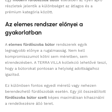
Egy
modern fürdőszoba bútor
esetében az ilyen apró
részletek jelentik a különbséget az átlagos és a
prémium kategória között.
Az elemes rendszer előnyei a
gyakorlatban
A
elemes fürdőszoba bútor
rendszerek egyik
legnagyobb előnye a rugalmasság. Nem kell
kompromisszumot kötni sem méretben, sem
elrendezésben. A TERRA VILLA kollekció lehetővé teszi,
hogy a bútorokat pontosan a helyiség adottságaihoz
igazítsd.
Ez különösen fontos egyedi méretű vagy nehezen
berendezhető fürdőszobák esetén. Egy jól összeállított
fürdőszoba bútor szett
képes maximálisan kihasználni
a rendelkezésre álló teret.