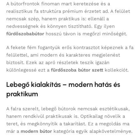
A bútorfrontok finoman mart keretezése és a
realisztikus fa struktúra prémium érzetet ad. A felület
nemcsak szép, hanem praktikus is: ellenáll a
nedvességnek és könnyen tisztítható. Egy ilyen
fürdőszobabútor
hosszú távon is megőrzi minőségét.
A fekete fém fogantyúk erős kontrasztot képeznek a fa
felülettel, ami modern és karakteres megjelenést
biztosít. Ezek az apró részletek teszik igazán
különlegessé ezt a
fürdőszoba bútor szett
kollekciót.
Lebegő kialakítás – modern hatás és
praktikum
A falra szerelt, lebegő bútorok nemcsak esztétikusak,
hanem rendkívül praktikusak is. Optikailag növelik a
teret, és megkönnyítik a takarítást. Ez a megoldás ma
már a
modern bútor
kategória egyik alapkövetelménye.