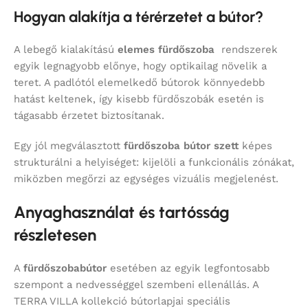
Hogyan alakítja a térérzetet a bútor?
A lebegő kialakítású
elemes fürdőszoba
rendszerek
egyik legnagyobb előnye, hogy optikailag növelik a
teret. A padlótól elemelkedő bútorok könnyedebb
hatást keltenek, így kisebb fürdőszobák esetén is
tágasabb érzetet biztosítanak.
Egy jól megválasztott
fürdőszoba bútor szett
képes
strukturálni a helyiséget: kijelöli a funkcionális zónákat,
miközben megőrzi az egységes vizuális megjelenést.
Anyaghasználat és tartósság
részletesen
A
fürdőszobabútor
esetében az egyik legfontosabb
szempont a nedvességgel szembeni ellenállás. A
TERRA VILLA kollekció bútorlapjai speciális