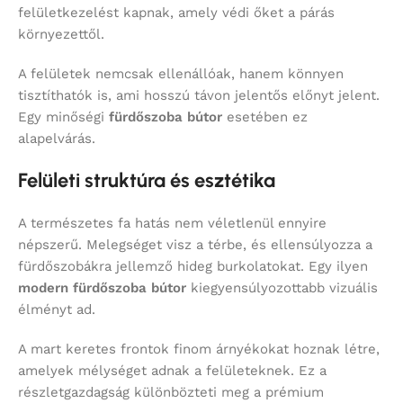
felületkezelést kapnak, amely védi őket a párás
környezettől.
A felületek nemcsak ellenállóak, hanem könnyen
tisztíthatók is, ami hosszú távon jelentős előnyt jelent.
Egy minőségi
fürdőszoba bútor
esetében ez
alapelvárás.
Felületi struktúra és esztétika
A természetes fa hatás nem véletlenül ennyire
népszerű. Melegséget visz a térbe, és ellensúlyozza a
fürdőszobákra jellemző hideg burkolatokat. Egy ilyen
modern fürdőszoba bútor
kiegyensúlyozottabb vizuális
élményt ad.
A mart keretes frontok finom árnyékokat hoznak létre,
amelyek mélységet adnak a felületeknek. Ez a
részletgazdagság különbözteti meg a prémium