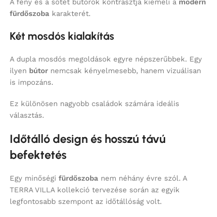
A fény és a sötét bútorok kontrasztja kiemeli a
modern
fürdőszoba
karakterét.
Két mosdós kialakítás
A dupla mosdós megoldások egyre népszerűbbek. Egy
ilyen
bútor
nemcsak kényelmesebb, hanem vizuálisan
is impozáns.
Ez különösen nagyobb családok számára ideális
választás.
Időtálló design és hosszú távú
befektetés
Egy minőségi
fürdőszoba
nem néhány évre szól. A
TERRA VILLA kollekció tervezése során az egyik
legfontosabb szempont az időtállóság volt.