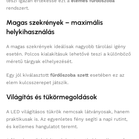
teszi igazán értékessé ezt a
elemes fürdőszoba
rendszert.
Magas szekrények – maximális
helykihasználás
A magas szekrények ideálisak nagyobb tárolási igény
esetén. Polcos kialakításuk lehetővé teszi a különböző
méretű tárgyak elhelyezését.
Egy jól kiválasztott
fürdőszoba szett
esetében ez az
elem kulcsszerepet játszik.
Világítás és tükörmegoldások
A LED világításos tükrök nemcsak látványosak, hanem
praktikusak is. Az egyenletes fény segíti a napi rutint,
és kellemes hangulatot teremt.