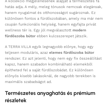
A kollekció megjelenésének alapját a természetes fa
hatás adja. A mély, meleg tónusok nemcsak elegánsak,
hanem nyugalmat és otthonosságot sugároznak. Ez
különösen fontos a fürdőszobában, amely ma már nem
csupán funkcionális helyiség, hanem egyfajta privát
wellness tér is. Egy jól megválasztott
modern
fürdőszoba bútor
ebben kulcsszerepet játszik.
A TERRA VILLA egyik legnagyobb előnye, hogy egy
teljesen moduláris, azaz
elemes fürdőszoba bútor
rendszer. Ez azt jelenti, hogy nem egy fix összeállítást
kapsz, hanem szabadon kombinálható elemekből
építheted fel a saját fürdőszobádat. Ez különösen
előnyös kisebb lakásoknál, de nagyobb terekben is
maximális szabadságot ad.
Természetes anyaghatás és prémium
részletek