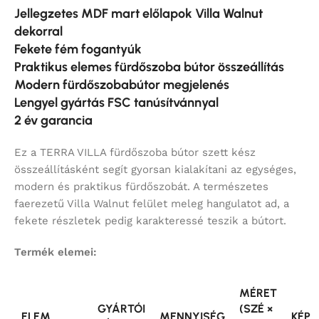
Jellegzetes MDF mart előlapok Villa Walnut
dekorral
Fekete fém fogantyúk
Praktikus elemes fürdőszoba bútor összeállítás
Modern fürdőszobabútor megjelenés
Lengyel gyártás FSC tanúsítvánnyal
2 év garancia
Ez a TERRA VILLA fürdőszoba bútor szett kész
összeállításként segít gyorsan kialakítani az egységes,
modern és praktikus fürdőszobát. A természetes
faerezetű Villa Walnut felület meleg hangulatot ad, a
fekete részletek pedig karakteressé teszik a bútort.
Termék elemei:
MÉRET
GYÁRTÓI
(SZÉ ×
ELEM
MENNYISÉG
KÉP