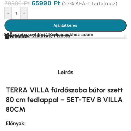
65990
Ft
79500
Ft
(27% ÁFÁ-t tartalmaz)
-
+
Ajánlatkérés
Összehasonlítás
Kedvencekhez adom
Szerelés, Szállítás, Fizetés
Tudástár
Leírás
TERRA VILLA fürdőszoba bútor szett
80 cm fedlappal – SET-TEV B VILLA
80CM
Előnyök: