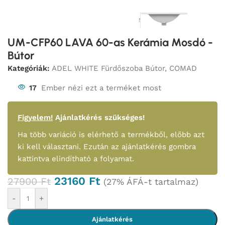
UM-CFP60 LAVA 60-as Kerámia Mosdó -
Bútor
Kategóriák:
ADEL WHITE Fürdőszoba Bútor
,
COMAD
17
Ember nézi ezt a terméket most
Figyelem!
Ajánlatkérés szükséges!
Ha több variáció is elérhető a termékből, előbb azt
ki kell választani. Ezután az ajánlatkérés gombra
kattintva elindítható a folyamat.
23160
Ft
27900
Ft
(27% ÁFÁ-t tartalmaz)
-
+
Ajánlatkérés