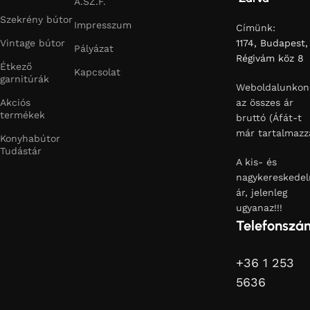
Á.SZ.F.
Szekrény bútor
Impresszum
Címünk:
Vintage bútor
1174, Budapest,
Pályázat
Régivám köz 8
Étkező
Kapcsolat
garnitúrák
Weboldalunkon
Akciós
az összes ár
termékek
bruttó (Áfát-t
már tartalmazz
Konyhabútor
Tudástár
A kis- és
nagykereskedel
ár, jelenleg
ugyanaz!!!
Telefonszá
+36 1 253
5636