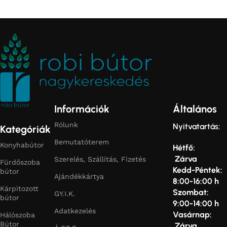
Információk
Általános
Rólunk
Nyitvatartás:
Kategóriák
Bemutatóterem
Konyhabútor
Hétfő:
Zárva
Szerelés, Szállítás, Fizetés
Fürdőszoba
Kedd-Péntek:
bútor
Ajándékkártya
8:00-16:00 h
Kárpitozott
Szombat:
GY.I.K.
bútor
9:00-14:00 h
Adatkezelés
Vasárnap:
Hálószoba
Bútor
Zárva