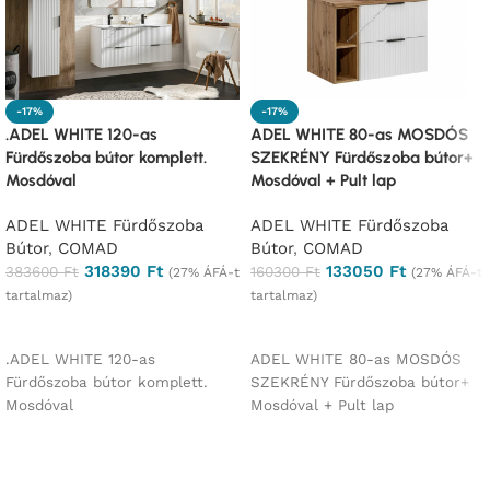
-17%
-17%
.ADEL WHITE 120-as
ADEL WHITE 80-as MOSDÓS
Fürdőszoba bútor komplett.
SZEKRÉNY Fürdőszoba bútor+
Mosdóval
Mosdóval + Pult lap
ADEL WHITE Fürdőszoba
ADEL WHITE Fürdőszoba
Bútor
,
COMAD
Bútor
,
COMAD
318390
Ft
133050
Ft
383600
Ft
160300
Ft
(27% ÁFÁ-t
(27% ÁFÁ-t
tartalmaz)
tartalmaz)
Ajánlatkérés
Ajánlatkérés
.ADEL WHITE 120-as
ADEL WHITE 80-as MOSDÓS
Fürdőszoba bútor komplett.
SZEKRÉNY Fürdőszoba bútor+
Mosdóval
Mosdóval + Pult lap