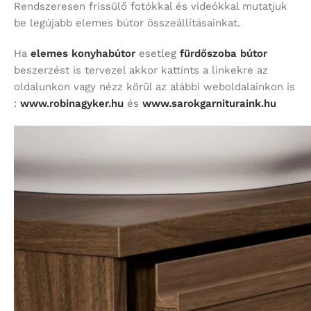
Rendszeresen frissülő fotókkal és videókkal mutatjuk
be legújabb elemes bútor összeállításainkat.
Ha
elemes konyhabútor
esetleg
fürdőszoba bútor
beszerzést is tervezel akkor kattints a linkekre az
oldalunkon vagy nézz körül az alábbi weboldalainkon is
:
www.robinagyker.hu
és
www.sarokgarnituraink.hu