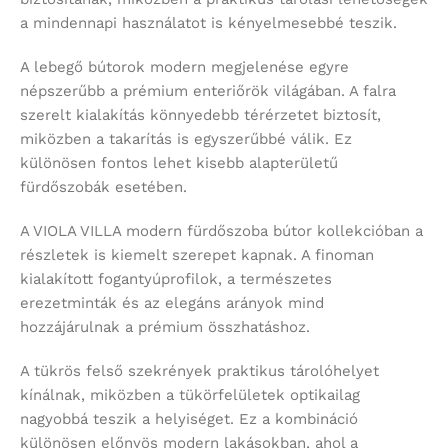
a mindennapi használatot is kényelmesebbé teszik.
A lebegő bútorok modern megjelenése egyre
népszerűbb a prémium enteriőrök világában. A falra
szerelt kialakítás könnyedebb térérzetet biztosít,
miközben a takarítás is egyszerűbbé válik. Ez
különösen fontos lehet kisebb alapterületű
fürdőszobák esetében.
A VIOLA VILLA modern fürdőszoba bútor kollekcióban a
részletek is kiemelt szerepet kapnak. A finoman
kialakított fogantyúprofilok, a természetes
erezetminták és az elegáns arányok mind
hozzájárulnak a prémium összhatáshoz.
A tükrös felső szekrények praktikus tárolóhelyet
kínálnak, miközben a tükörfelületek optikailag
nagyobbá teszik a helyiséget. Ez a kombináció
különösen előnyös modern lakásokban, ahol a