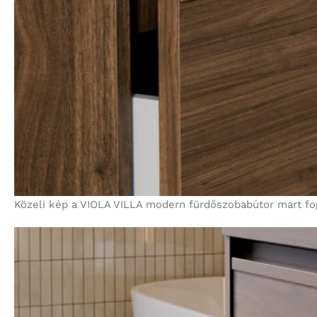
Közeli kép a VIOLA VILLA modern fürdőszobabútor mart fog