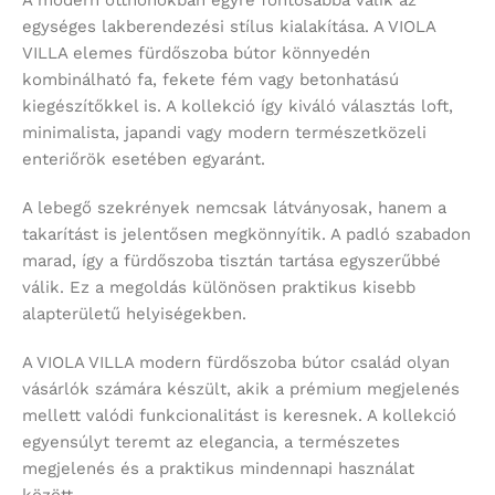
A modern otthonokban egyre fontosabbá válik az
egységes lakberendezési stílus kialakítása. A VIOLA
VILLA elemes fürdőszoba bútor könnyedén
kombinálható fa, fekete fém vagy betonhatású
kiegészítőkkel is. A kollekció így kiváló választás loft,
minimalista, japandi vagy modern természetközeli
enteriőrök esetében egyaránt.
A lebegő szekrények nemcsak látványosak, hanem a
takarítást is jelentősen megkönnyítik. A padló szabadon
marad, így a fürdőszoba tisztán tartása egyszerűbbé
válik. Ez a megoldás különösen praktikus kisebb
alapterületű helyiségekben.
A VIOLA VILLA modern fürdőszoba bútor család olyan
vásárlók számára készült, akik a prémium megjelenés
mellett valódi funkcionalitást is keresnek. A kollekció
egyensúlyt teremt az elegancia, a természetes
megjelenés és a praktikus mindennapi használat