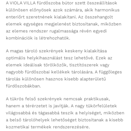
A VIOLA VILLA fürdőszoba bútor szett összeállítások
különösen előnyösek azok számára, akik harmonikus
enteriőrt szeretnének kialakítani. Az összehangolt
elemek egységes megjelenést biztosítanak, miközben
az elemes rendszer rugalmassága révén egyedi
kombinációk is létrehozhatók.
A magas tároló szekrények keskeny kialakítása
optimális helykihasználást tesz lehetővé. Ezek az
elemek ideálisak törölközők, tisztítószerek vagy
nagyobb fürdőszobai kellékek tárolására. A függőleges
tárolás különösen hasznos kisebb alapterületű
fürdőszobákban.
A tükrös felső szekrények nemcsak praktikusak,
hanem a térérzetet is javítják. A nagy tükörfelületek
világosabbá és tágasabbá teszik a helyiséget, miközben
a belső tárolóhelyek lehetőséget biztosítanak a kisebb
kozmetikai termékek rendszerezésére.