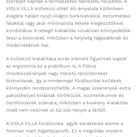
szerepet kapnak a természetes faerezetű felületek. A
VIOLA VILLA kollekció sötét dió árnyalata különösen
elegáns hatást nyújt világos burkolatokkal, betonhatású
falakkal vagy akár minimalista fekete kiegészítőkkel
kombinálva. A lebegő kialakítás vizuálisan könnyedebbé
teszi a bútorokat, miközben a helyiség tágasabbnak és
modernebbnek hat.
A kollekció kialakítása során kiemelt figyelmet kapott
az ergonómia és a praktikum is. A fiókos
mosdószekrények nagy méretű tárolótereket
biztosítanak, így a mindennapi fürdőszobai kellékek
könnyedén rendszerezhetők. A magas szekrények extra
pakolóhelyet kínálnak törölközők, kozmetikumok és
tisztítószerek számára, miközben a keskeny kialakítás
miatt nem vesznek el túl sok helyet a térből.
A VIOLA VILLA fürdőszoba egyik karakteres eleme a
finoman mart fogantyúprofil. Ez a megoldás modern