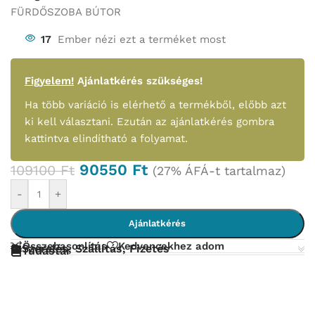
FÜRDŐSZOBA BÚTOR
17
Ember nézi ezt a terméket most
Figyelem!
Ajánlatkérés szükséges!
Ha több variáció is elérhető a termékből, előbb azt
ki kell választani. Ezután az ajánlatkérés gombra
kattintva elindítható a folyamat.
90550
Ft
109100
Ft
(27% ÁFÁ-t tartalmaz)
-
+
Ajánlatkérés
Összehasonlítás
Kedvencekhez adom
Szerelés, Szállítás, Fizetés
Tudástár