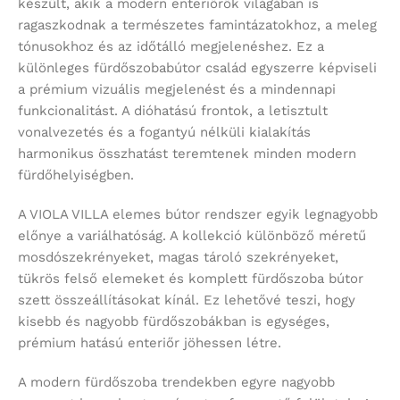
készült, akik a modern enteriőrök világában is
ragaszkodnak a természetes famintázatokhoz, a meleg
tónusokhoz és az időtálló megjelenéshez. Ez a
különleges fürdőszobabútor család egyszerre képviseli
a prémium vizuális megjelenést és a mindennapi
funkcionalitást. A dióhatású frontok, a letisztult
vonalvezetés és a fogantyú nélküli kialakítás
harmonikus összhatást teremtenek minden modern
fürdőhelyiségben.
A VIOLA VILLA elemes bútor rendszer egyik legnagyobb
előnye a variálhatóság. A kollekció különböző méretű
mosdószekrényeket, magas tároló szekrényeket,
tükrös felső elemeket és komplett fürdőszoba bútor
szett összeállításokat kínál. Ez lehetővé teszi, hogy
kisebb és nagyobb fürdőszobákban is egységes,
prémium hatású enteriőr jöhessen létre.
A modern fürdőszoba trendekben egyre nagyobb