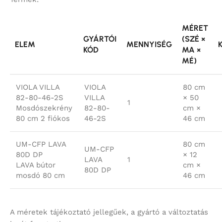
MÉRET
GYÁRTÓI
(SZÉ ×
ELEM
MENNYISÉG
KÓD
MA ×
MÉ)
VIOLA VILLA
VIOLA
80 cm
82-80-46-2S
VILLA
× 50
1
Mosdószekrény
82-80-
cm ×
80 cm 2 fiókos
46-2S
46 cm
UM-CFP LAVA
80 cm
UM-CFP
80D DP
× 12
LAVA
1
LAVA bútor
cm ×
80D DP
mosdó 80 cm
46 cm
A méretek tájékoztató jellegűek, a gyártó a változtatás