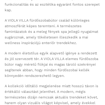
funkcionalitás és az esztétika egyaránt fontos szerepet
kap.
A VIOLA VILLA fürdőszobabútor család különleges
atmoszférát képes teremteni. A természetes
famintázatok és a meleg fények spa jellegű nyugalmat
sugároznak, amely tökéletesen illeszkedik a mai
wellness inspirációjú enteriőr trendekhez.
A modern életstílus egyik alapvető igénye a rendezett
és jól szervezett tér. A VIOLA VILLA elemes fürdőszoba
bútor nagy méretű fiókjai és magas tároló szekrényei
segítenek abban, hogy minden fürdőszobai kellék
könnyedén rendszerezhető legyen.
A kollekció időtálló megjelenése miatt hosszú távon is
értékálló választást jelenthet. A modern, mégis
természetes dizájn nemcsak aktuális trendeket követ,
hanem olyan vizuális világot képvisel, amely évekkel