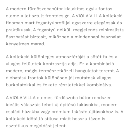
A modern fürdőszobabútor kialakítás egyik fontos
eleme a letisztult frontdesign. A VIOLA VILLA kollekció
finoman mart fogantyúprofiljai egyszerre elegánsak és
praktikusak. A fogantyú nélküli megjelenés minimalista
összhatást biztosít, miközben a mindennapi használat
kényelmes marad.
A kollekció különleges atmoszféráját a sötét fa és a
világos felületek kontrasztja adja. Ez a kombináció
modern, mégis természetközeli hangulatot teremt. A
dióhatású frontok különösen jól mutatnak világos
burkolatokkal és fekete részletekkel kombinálva.
A VIOLA VILLA elemes fürdőszoba bútor rendszer
ideális választás lehet új építésű lakásokba, modern
családi házakba vagy prémium lakásfelújításokhoz is. A
kollekció időtálló stílusa miatt hosszú távon is
esztétikus megoldást jelent.