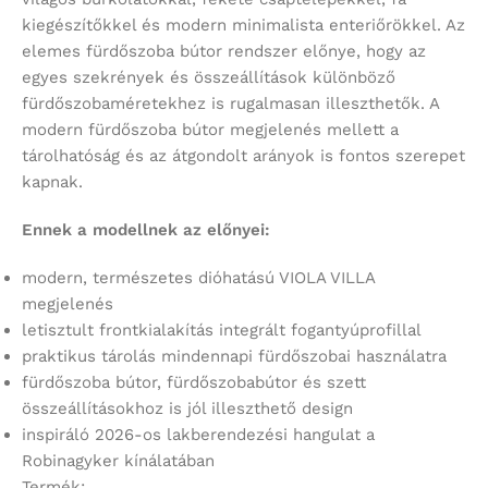
kiegészítőkkel és modern minimalista enteriőrökkel. Az
elemes fürdőszoba bútor rendszer előnye, hogy az
egyes szekrények és összeállítások különböző
fürdőszobaméretekhez is rugalmasan illeszthetők. A
modern fürdőszoba bútor megjelenés mellett a
tárolhatóság és az átgondolt arányok is fontos szerepet
kapnak.
Ennek a modellnek az előnyei:
modern, természetes dióhatású VIOLA VILLA
megjelenés
letisztult frontkialakítás integrált fogantyúprofillal
praktikus tárolás mindennapi fürdőszobai használatra
fürdőszoba bútor, fürdőszobabútor és szett
összeállításokhoz is jól illeszthető design
inspiráló 2026-os lakberendezési hangulat a
Robinagyker kínálatában
Termék: