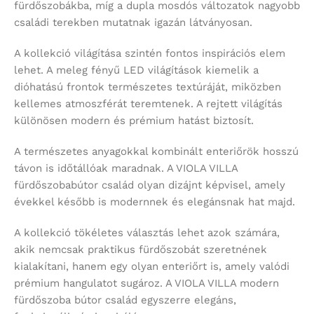
fürdőszobákba, míg a dupla mosdós változatok nagyobb
családi terekben mutatnak igazán látványosan.
A kollekció világítása szintén fontos inspirációs elem
lehet. A meleg fényű LED világítások kiemelik a
dióhatású frontok természetes textúráját, miközben
kellemes atmoszférát teremtenek. A rejtett világítás
különösen modern és prémium hatást biztosít.
A természetes anyagokkal kombinált enteriőrök hosszú
távon is időtállóak maradnak. A VIOLA VILLA
fürdőszobabútor család olyan dizájnt képvisel, amely
évekkel később is modernnek és elegánsnak hat majd.
A kollekció tökéletes választás lehet azok számára,
akik nemcsak praktikus fürdőszobát szeretnének
kialakítani, hanem egy olyan enteriőrt is, amely valódi
prémium hangulatot sugároz. A VIOLA VILLA modern
fürdőszoba bútor család egyszerre elegáns,