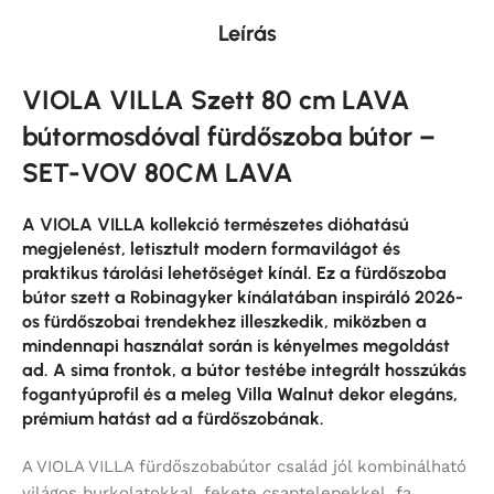
Leírás
VIOLA VILLA Szett 80 cm LAVA
bútormosdóval fürdőszoba bútor –
SET-VOV 80CM LAVA
A VIOLA VILLA kollekció természetes dióhatású
megjelenést, letisztult modern formavilágot és
praktikus tárolási lehetőséget kínál. Ez a fürdőszoba
bútor szett a Robinagyker kínálatában inspiráló 2026-
os fürdőszobai trendekhez illeszkedik, miközben a
mindennapi használat során is kényelmes megoldást
ad. A sima frontok, a bútor testébe integrált hosszúkás
fogantyúprofil és a meleg Villa Walnut dekor elegáns,
prémium hatást ad a fürdőszobának.
A VIOLA VILLA fürdőszobabútor család jól kombinálható
világos burkolatokkal, fekete csaptelepekkel, fa