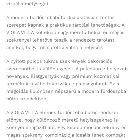
vizuális mélységet.
A modern fürdőszobabútor kialakításban fontos
szerepet kapnak a praktikus tárolási lehetőségek. A
VIOLA VILLA kollekció nagy méretű fiókjai és magas
szekrényei lehetővé teszik a rendezett tárolást
anélkül, hogy túlzsúfolttá válna a helyiség.
A nyitott polcos tükrös szekrények dekorációs
szempontból is különlegesek. A polcokon elhelyezett
növények, illatgyertyák vagy prémium kozmetikai
termékek tovább fokozzák a spa hangulatot. Ez a
megoldás különösen népszerű a modern fürdőszoba
bútor trendekben.
A VIOLA VILLA elemes fürdőszoba bútor rendszer
előnye, hogy különböző méretű helyiségekhez is
könnyedén igazítható. Egy kisebb mosdószekrény és
magas szekrény kombinációja ideális lehet kompakt