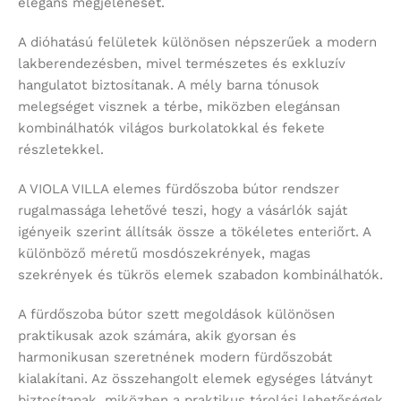
elegáns megjelenését.
A dióhatású felületek különösen népszerűek a modern
lakberendezésben, mivel természetes és exkluzív
hangulatot biztosítanak. A mély barna tónusok
melegséget visznek a térbe, miközben elegánsan
kombinálhatók világos burkolatokkal és fekete
részletekkel.
A VIOLA VILLA elemes fürdőszoba bútor rendszer
rugalmassága lehetővé teszi, hogy a vásárlók saját
igényeik szerint állítsák össze a tökéletes enteriőrt. A
különböző méretű mosdószekrények, magas
szekrények és tükrös elemek szabadon kombinálhatók.
A fürdőszoba bútor szett megoldások különösen
praktikusak azok számára, akik gyorsan és
harmonikusan szeretnének modern fürdőszobát
kialakítani. Az összehangolt elemek egységes látványt
biztosítanak, miközben a praktikus tárolási lehetőségek