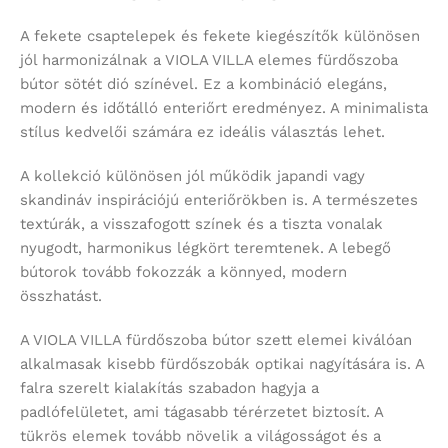
A fekete csaptelepek és fekete kiegészítők különösen
jól harmonizálnak a VIOLA VILLA elemes fürdőszoba
bútor sötét dió színével. Ez a kombináció elegáns,
modern és időtálló enteriőrt eredményez. A minimalista
stílus kedvelői számára ez ideális választás lehet.
A kollekció különösen jól működik japandi vagy
skandináv inspirációjú enteriőrökben is. A természetes
textúrák, a visszafogott színek és a tiszta vonalak
nyugodt, harmonikus légkört teremtenek. A lebegő
bútorok tovább fokozzák a könnyed, modern
összhatást.
A VIOLA VILLA fürdőszoba bútor szett elemei kiválóan
alkalmasak kisebb fürdőszobák optikai nagyítására is. A
falra szerelt kialakítás szabadon hagyja a
padlófelületet, ami tágasabb térérzetet biztosít. A
tükrös elemek tovább növelik a világosságot és a