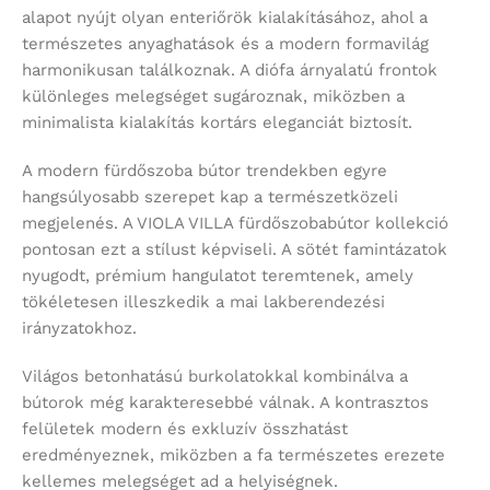
alapot nyújt olyan enteriőrök kialakításához, ahol a
természetes anyaghatások és a modern formavilág
harmonikusan találkoznak. A diófa árnyalatú frontok
különleges melegséget sugároznak, miközben a
minimalista kialakítás kortárs eleganciát biztosít.
A modern fürdőszoba bútor trendekben egyre
hangsúlyosabb szerepet kap a természetközeli
megjelenés. A VIOLA VILLA fürdőszobabútor kollekció
pontosan ezt a stílust képviseli. A sötét famintázatok
nyugodt, prémium hangulatot teremtenek, amely
tökéletesen illeszkedik a mai lakberendezési
irányzatokhoz.
Világos betonhatású burkolatokkal kombinálva a
bútorok még karakteresebbé válnak. A kontrasztos
felületek modern és exkluzív összhatást
eredményeznek, miközben a fa természetes erezete
kellemes melegséget ad a helyiségnek.