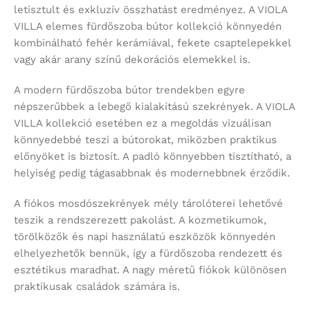
letisztult és exkluzív összhatást eredményez. A VIOLA
VILLA elemes fürdőszoba bútor kollekció könnyedén
kombinálható fehér kerámiával, fekete csaptelepekkel
vagy akár arany színű dekorációs elemekkel is.
A modern fürdőszoba bútor trendekben egyre
népszerűbbek a lebegő kialakítású szekrények. A VIOLA
VILLA kollekció esetében ez a megoldás vizuálisan
könnyedebbé teszi a bútorokat, miközben praktikus
előnyöket is biztosít. A padló könnyebben tisztítható, a
helyiség pedig tágasabbnak és modernebbnek érződik.
A fiókos mosdószekrények mély tárolóterei lehetővé
teszik a rendszerezett pakolást. A kozmetikumok,
törölközők és napi használatú eszközök könnyedén
elhelyezhetők bennük, így a fürdőszoba rendezett és
esztétikus maradhat. A nagy méretű fiókok különösen
praktikusak családok számára is.