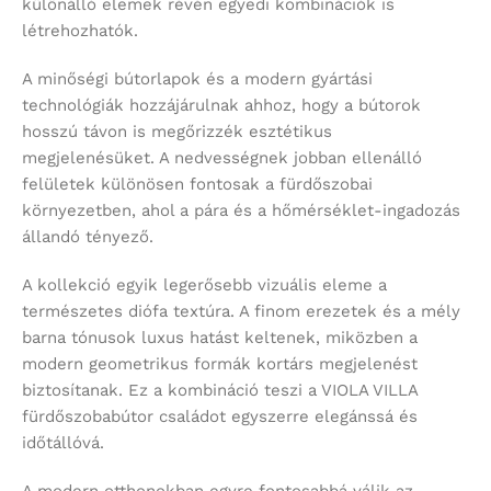
különálló elemek révén egyedi kombinációk is
létrehozhatók.
A minőségi bútorlapok és a modern gyártási
technológiák hozzájárulnak ahhoz, hogy a bútorok
hosszú távon is megőrizzék esztétikus
megjelenésüket. A nedvességnek jobban ellenálló
felületek különösen fontosak a fürdőszobai
környezetben, ahol a pára és a hőmérséklet-ingadozás
állandó tényező.
A kollekció egyik legerősebb vizuális eleme a
természetes diófa textúra. A finom erezetek és a mély
barna tónusok luxus hatást keltenek, miközben a
modern geometrikus formák kortárs megjelenést
biztosítanak. Ez a kombináció teszi a VIOLA VILLA
fürdőszobabútor családot egyszerre elegánssá és
időtállóvá.