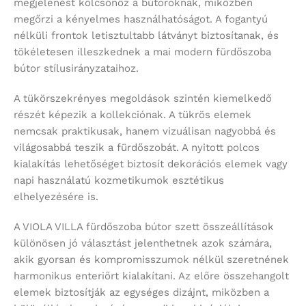
megjelenést kölcsönöz a bútoroknak, miközben
megőrzi a kényelmes használhatóságot. A fogantyú
nélküli frontok letisztultabb látványt biztosítanak, és
tökéletesen illeszkednek a mai modern fürdőszoba
bútor stílusirányzataihoz.
A tükörszekrényes megoldások szintén kiemelkedő
részét képezik a kollekciónak. A tükrös elemek
nemcsak praktikusak, hanem vizuálisan nagyobbá és
világosabbá teszik a fürdőszobát. A nyitott polcos
kialakítás lehetőséget biztosít dekorációs elemek vagy
napi használatú kozmetikumok esztétikus
elhelyezésére is.
A VIOLA VILLA fürdőszoba bútor szett összeállítások
különösen jó választást jelenthetnek azok számára,
akik gyorsan és kompromisszumok nélkül szeretnének
harmonikus enteriőrt kialakítani. Az előre összehangolt
elemek biztosítják az egységes dizájnt, miközben a