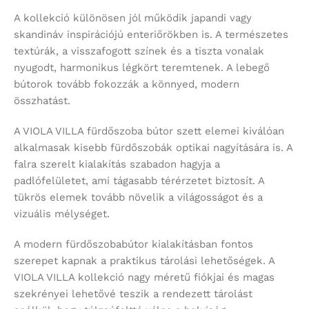
A kollekció különösen jól működik japandi vagy
skandináv inspirációjú enteriőrökben is. A természetes
textúrák, a visszafogott színek és a tiszta vonalak
nyugodt, harmonikus légkört teremtenek. A lebegő
bútorok tovább fokozzák a könnyed, modern
összhatást.
A VIOLA VILLA fürdőszoba bútor szett elemei kiválóan
alkalmasak kisebb fürdőszobák optikai nagyítására is. A
falra szerelt kialakítás szabadon hagyja a
padlófelületet, ami tágasabb térérzetet biztosít. A
tükrös elemek tovább növelik a világosságot és a
vizuális mélységet.
A modern fürdőszobabútor kialakításban fontos
szerepet kapnak a praktikus tárolási lehetőségek. A
VIOLA VILLA kollekció nagy méretű fiókjai és magas
szekrényei lehetővé teszik a rendezett tárolást