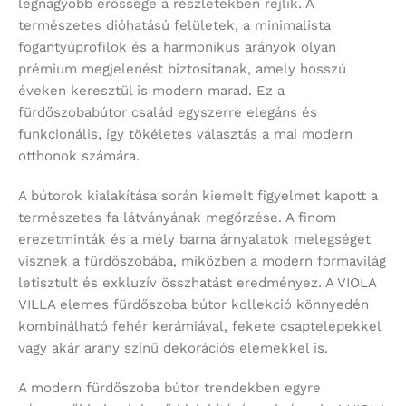
legnagyobb erőssége a részletekben rejlik. A
természetes dióhatású felületek, a minimalista
fogantyúprofilok és a harmonikus arányok olyan
prémium megjelenést biztosítanak, amely hosszú
éveken keresztül is modern marad. Ez a
fürdőszobabútor család egyszerre elegáns és
funkcionális, így tökéletes választás a mai modern
otthonok számára.
A bútorok kialakítása során kiemelt figyelmet kapott a
természetes fa látványának megőrzése. A finom
erezetminták és a mély barna árnyalatok melegséget
visznek a fürdőszobába, miközben a modern formavilág
letisztult és exkluzív összhatást eredményez. A VIOLA
VILLA elemes fürdőszoba bútor kollekció könnyedén
kombinálható fehér kerámiával, fekete csaptelepekkel
vagy akár arany színű dekorációs elemekkel is.
A modern fürdőszoba bútor trendekben egyre