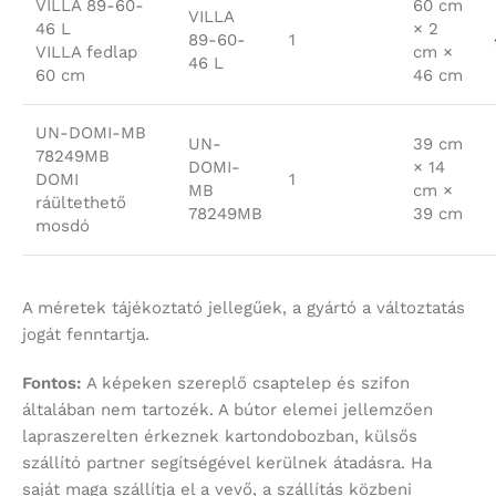
VILLA 89-60-
60 cm
VILLA
46 L
× 2
89-60-
1
VILLA fedlap
cm ×
46 L
60 cm
46 cm
UN-DOMI-MB
UN-
39 cm
78249MB
DOMI-
× 14
DOMI
1
MB
cm ×
ráültethető
78249MB
39 cm
mosdó
A méretek tájékoztató jellegűek, a gyártó a változtatás
jogát fenntartja.
Fontos:
A képeken szereplő csaptelep és szifon
általában nem tartozék. A bútor elemei jellemzően
lapraszerelten érkeznek kartondobozban, külsős
szállító partner segítségével kerülnek átadásra. Ha
saját maga szállítja el a vevő, a szállítás közbeni