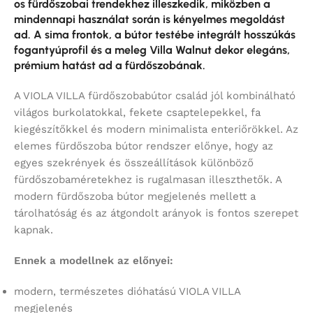
os fürdőszobai trendekhez illeszkedik, miközben a
mindennapi használat során is kényelmes megoldást
ad. A sima frontok, a bútor testébe integrált hosszúkás
fogantyúprofil és a meleg Villa Walnut dekor elegáns,
prémium hatást ad a fürdőszobának.
A VIOLA VILLA fürdőszobabútor család jól kombinálható
világos burkolatokkal, fekete csaptelepekkel, fa
kiegészítőkkel és modern minimalista enteriőrökkel. Az
elemes fürdőszoba bútor rendszer előnye, hogy az
egyes szekrények és összeállítások különböző
fürdőszobaméretekhez is rugalmasan illeszthetők. A
modern fürdőszoba bútor megjelenés mellett a
tárolhatóság és az átgondolt arányok is fontos szerepet
kapnak.
Ennek a modellnek az előnyei:
modern, természetes dióhatású VIOLA VILLA
megjelenés