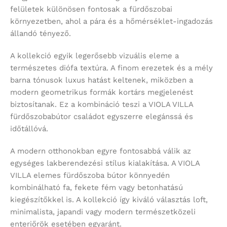
felületek különösen fontosak a fürdőszobai
környezetben, ahol a pára és a hőmérséklet-ingadozás
állandó tényező.
A kollekció egyik legerősebb vizuális eleme a
természetes diófa textúra. A finom erezetek és a mély
barna tónusok luxus hatást keltenek, miközben a
modern geometrikus formák kortárs megjelenést
biztosítanak. Ez a kombináció teszi a VIOLA VILLA
fürdőszobabútor családot egyszerre elegánssá és
időtállóvá.
A modern otthonokban egyre fontosabbá válik az
egységes lakberendezési stílus kialakítása. A VIOLA
VILLA elemes fürdőszoba bútor könnyedén
kombinálható fa, fekete fém vagy betonhatású
kiegészítőkkel is. A kollekció így kiváló választás loft,
minimalista, japandi vagy modern természetközeli
enteriőrök esetében egyaránt.