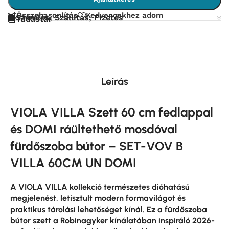
Összehasonlítás
Kedvencekhez adom
Szerelés, Szállítás, Fizetés
Tudástár
Leírás
VIOLA VILLA Szett 60 cm fedlappal
és DOMI ráültethető mosdóval
fürdőszoba bútor – SET-VOV B
VILLA 60CM UN DOMI
A VIOLA VILLA kollekció természetes dióhatású
megjelenést, letisztult modern formavilágot és
praktikus tárolási lehetőséget kínál. Ez a fürdőszoba
bútor szett a Robinagyker kínálatában inspiráló 2026-