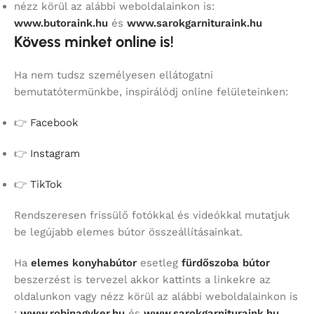
nézz körül az alábbi weboldalainkon is:
www.butoraink.hu
és
www.sarokgarnituraink.hu
Kövess minket online is!
Ha nem tudsz személyesen ellátogatni
bemutatótermünkbe, inspirálódj online felületeinken:
👉
Facebook
👉
Instagram
👉
TikTok
Rendszeresen frissülő fotókkal és videókkal mutatjuk
be legújabb elemes bútor összeállításainkat.
Ha
elemes konyhabútor
esetleg
fürdőszoba bútor
beszerzést is tervezel akkor kattints a linkekre az
oldalunkon vagy nézz körül az alábbi weboldalainkon is
:
www.robinagyker.hu
és
www.sarokgarnituraink.hu