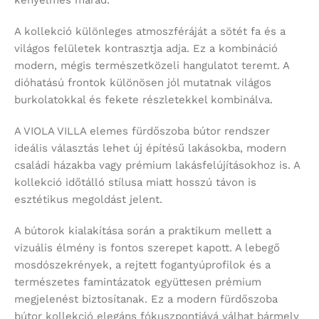
A kollekció különleges atmoszféráját a sötét fa és a
világos felületek kontrasztja adja. Ez a kombináció
modern, mégis természetközeli hangulatot teremt. A
dióhatású frontok különösen jól mutatnak világos
burkolatokkal és fekete részletekkel kombinálva.
A VIOLA VILLA elemes fürdőszoba bútor rendszer
ideális választás lehet új építésű lakásokba, modern
családi házakba vagy prémium lakásfelújításokhoz is. A
kollekció időtálló stílusa miatt hosszú távon is
esztétikus megoldást jelent.
A bútorok kialakítása során a praktikum mellett a
vizuális élmény is fontos szerepet kapott. A lebegő
mosdószekrények, a rejtett fogantyúprofilok és a
természetes famintázatok együttesen prémium
megjelenést biztosítanak. Ez a modern fürdőszoba
bútor kollekció elegáns fókuszpontjává válhat bármely