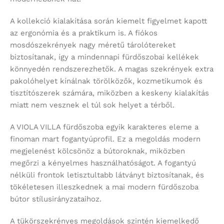
A kollekció kialakítása során kiemelt figyelmet kapott
az ergonómia és a praktikum is. A fiókos
mosdószekrények nagy méretű tárolótereket
biztosítanak, így a mindennapi fürdőszobai kellékek
könnyedén rendszerezhetők. A magas szekrények extra
pakolóhelyet kínálnak törölközők, kozmetikumok és
tisztítószerek számára, miközben a keskeny kialakítás
miatt nem vesznek el túl sok helyet a térből.
A VIOLA VILLA fürdőszoba egyik karakteres eleme a
finoman mart fogantyúprofil. Ez a megoldás modern
megjelenést kölcsönöz a bútoroknak, miközben
megőrzi a kényelmes használhatóságot. A fogantyú
nélküli frontok letisztultabb látványt biztosítanak, és
tökéletesen illeszkednek a mai modern fürdőszoba
bútor stílusirányzataihoz.
A tükörszekrényes megoldások szintén kiemelkedő