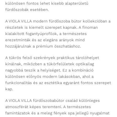
különösen fontos lehet kisebb alapterületű
fürdőszobák esetében.
A VIOLA VILLA modern fürdőszoba bútor kollekcióban a
részletek is kiemelt szerepet kapnak. A finoman
kialakított fogantyúprofilok, a természetes
erezetminták és az elegáns arányok mind
hozzájárulnak a prémium összhatáshoz.
A tükrös felső szekrények praktikus tárolóhelyet
kínálnak, miközben a tükörfelületek optikailag
nagyobbá teszik a helyiséget. Ez a kombináció
különösen előnyös modern lakásokban, ahol a
funkcionalitás és az esztétika egyaránt fontos szerepet
kap.
A VIOLA VILLA fürdőszobabútor család különleges
atmoszférát képes teremteni. A természetes
famintázatok és a meleg fények spa jellegű nyugalmat