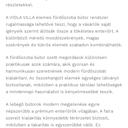
részletekkel.
A VIOLA VILLA elemes fürdőszoba bútor rendszer
rugalmassága lehetővé teszi, hogy a vásárlók saját
igényeik szerint állítsák össze a tökéletes enteriőrt. A
különböző méretű mosdószekrények, magas
szekrények és tükrös elemek szabadon kombinálhatók.
A fürdőszoba bútor szett megoldások különösen
praktikusak azok számára, akik gyorsan és
harmonikusan szeretnének modern fürdőszobát
kialakítani. Az összehangolt elemek egységes látványt
biztosítanak, miközben a praktikus tárolási lehetőségek
a mindennapi használatot is kényelmesebbé teszik.
A lebegő bútorok modern megjelenése egyre
népszerűbb a prémium enteriőrök világában. A falra
szerelt kialakítás könnyedebb térérzetet biztosít,
miközben a takarítás is egyszerűbbé válik. Ez