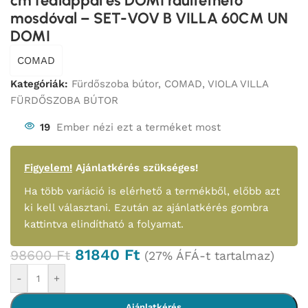
cm fedlappal és DOMI ráültethető
mosdóval – SET-VOV B VILLA 60CM UN
DOMI
COMAD
Kategóriák:
Fürdőszoba bútor
,
COMAD
,
VIOLA VILLA
FÜRDŐSZOBA BÚTOR
19
Ember nézi ezt a terméket most
Figyelem!
Ajánlatkérés szükséges!
Ha több variáció is elérhető a termékből, előbb azt
ki kell választani. Ezután az ajánlatkérés gombra
kattintva elindítható a folyamat.
81840
Ft
98600
Ft
(27% ÁFÁ-t tartalmaz)
-
+
Ajánlatkérés