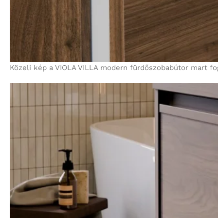
Közeli kép a VIOLA VILLA modern fürdőszobabútor mart fog