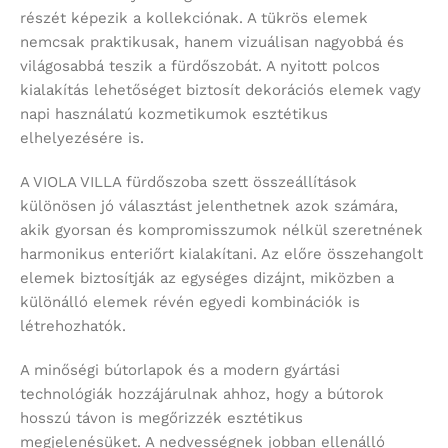
részét képezik a kollekciónak. A tükrös elemek
nemcsak praktikusak, hanem vizuálisan nagyobbá és
világosabbá teszik a fürdőszobát. A nyitott polcos
kialakítás lehetőséget biztosít dekorációs elemek vagy
napi használatú kozmetikumok esztétikus
elhelyezésére is.
A VIOLA VILLA fürdőszoba szett összeállítások
különösen jó választást jelenthetnek azok számára,
akik gyorsan és kompromisszumok nélkül szeretnének
harmonikus enteriőrt kialakítani. Az előre összehangolt
elemek biztosítják az egységes dizájnt, miközben a
különálló elemek révén egyedi kombinációk is
létrehozhatók.
A minőségi bútorlapok és a modern gyártási
technológiák hozzájárulnak ahhoz, hogy a bútorok
hosszú távon is megőrizzék esztétikus
megjelenésüket. A nedvességnek jobban ellenálló