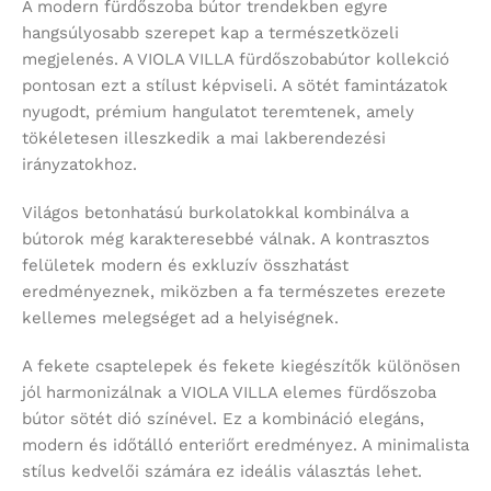
A modern fürdőszoba bútor trendekben egyre
hangsúlyosabb szerepet kap a természetközeli
megjelenés. A VIOLA VILLA fürdőszobabútor kollekció
pontosan ezt a stílust képviseli. A sötét famintázatok
nyugodt, prémium hangulatot teremtenek, amely
tökéletesen illeszkedik a mai lakberendezési
irányzatokhoz.
Világos betonhatású burkolatokkal kombinálva a
bútorok még karakteresebbé válnak. A kontrasztos
felületek modern és exkluzív összhatást
eredményeznek, miközben a fa természetes erezete
kellemes melegséget ad a helyiségnek.
A fekete csaptelepek és fekete kiegészítők különösen
jól harmonizálnak a VIOLA VILLA elemes fürdőszoba
bútor sötét dió színével. Ez a kombináció elegáns,
modern és időtálló enteriőrt eredményez. A minimalista
stílus kedvelői számára ez ideális választás lehet.