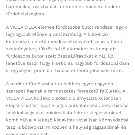
harmonikus összhatást teremtenek minden modern
fürdőhelyiségben.
A VIOLA VILLA elemes fürdőszoba bútor rendszer egyik
legnagyobb előnye a variálhatóság. A kollekció
különböző méretű mosdószekrényeket, magas tároló
szekrényeket, tükrös felső elemeket és komplett
fürdőszoba bútor szett összeállításokat kínál. Ez
lehetővé teszi, hogy kisebb és nagyobb fürdőszobákban
is egységes, prémium hatású enteriőr jöhessen létre.
A modern fürdőszoba trendekben egyre nagyobb
szerepet kapnak a természetes faerezetű felületek. A
VIOLA VILLA kollekció sötét dió árnyalata különösen
elegáns hatást nyújt világos burkolatokkal, betonhatású
falakkal vagy akár minimalista fekete kiegészítőkkel
kombinálva. A lebegő kialakítás vizuálisan könnyedebbé
teszi a bútorokat, miközben a helyiség tágasabbnak és
modernebbnek hat.