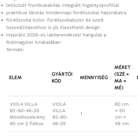
letisztult frontkialakítás integrált fogantyúprofillal
praktikus tárolás mindennapi fürdőszobai használatra
fürdőszoba bútor, fürdőszobabútor és szett
összeállításokhoz is jól illeszthető design
inspiráló 2026-os lakberendezési hangulat a
Robinagyker kínálatában
Termék:
MÉRET
GYÁRTÓI
(SZÉ ×
ELEM
MENNYISÉG
KÓD
MA ×
MÉ)
VIOLA VILLA
VIOLA
60 cm
82-60-46-2S
VILLA
× 50
1
Mosdószekrény
82-60-
cm ×
60 cm 2 fiókos
46-2S
46 cm