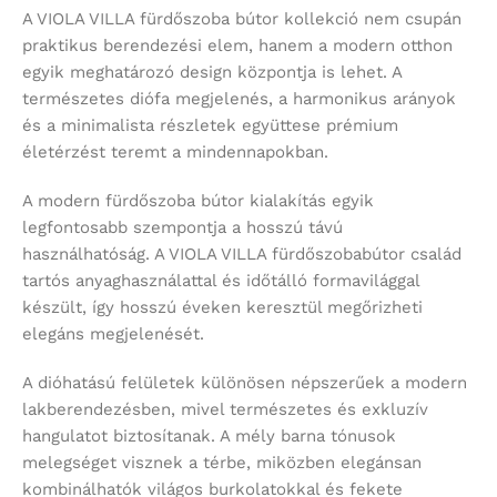
A VIOLA VILLA fürdőszoba bútor kollekció nem csupán
praktikus berendezési elem, hanem a modern otthon
egyik meghatározó design központja is lehet. A
természetes diófa megjelenés, a harmonikus arányok
és a minimalista részletek együttese prémium
életérzést teremt a mindennapokban.
A modern fürdőszoba bútor kialakítás egyik
legfontosabb szempontja a hosszú távú
használhatóság. A VIOLA VILLA fürdőszobabútor család
tartós anyaghasználattal és időtálló formavilággal
készült, így hosszú éveken keresztül megőrizheti
elegáns megjelenését.
A dióhatású felületek különösen népszerűek a modern
lakberendezésben, mivel természetes és exkluzív
hangulatot biztosítanak. A mély barna tónusok
melegséget visznek a térbe, miközben elegánsan
kombinálhatók világos burkolatokkal és fekete