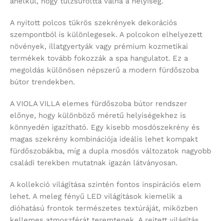
anélkül, hogy túlzsúfolttá válna a helyiség.
A nyitott polcos tükrös szekrények dekorációs
szempontból is különlegesek. A polcokon elhelyezett
növények, illatgyertyák vagy prémium kozmetikai
termékek tovább fokozzák a spa hangulatot. Ez a
megoldás különösen népszerű a modern fürdőszoba
bútor trendekben.
A VIOLA VILLA elemes fürdőszoba bútor rendszer
előnye, hogy különböző méretű helyiségekhez is
könnyedén igazítható. Egy kisebb mosdószekrény és
magas szekrény kombinációja ideális lehet kompakt
fürdőszobákba, míg a dupla mosdós változatok nagyobb
családi terekben mutatnak igazán látványosan.
A kollekció világítása szintén fontos inspirációs elem
lehet. A meleg fényű LED világítások kiemelik a
dióhatású frontok természetes textúráját, miközben
kellemes atmoszférát teremtenek. A rejtett világítás