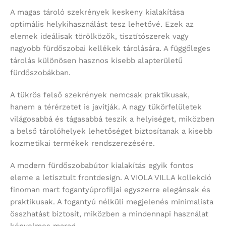
A magas tároló szekrények keskeny kialakítása
optimális helykihasználást tesz lehetővé. Ezek az
elemek ideálisak törölközők, tisztítószerek vagy
nagyobb fürdőszobai kellékek tárolására. A függőleges
tárolás különösen hasznos kisebb alapterületű
fürdőszobákban.
A tükrös felső szekrények nemcsak praktikusak,
hanem a térérzetet is javítják. A nagy tükörfelületek
világosabbá és tágasabbá teszik a helyiséget, miközben
a belső tárolóhelyek lehetőséget biztosítanak a kisebb
kozmetikai termékek rendszerezésére.
A modern fürdőszobabútor kialakítás egyik fontos
eleme a letisztult frontdesign. A VIOLA VILLA kollekció
finoman mart fogantyúprofiljai egyszerre elegánsak és
praktikusak. A fogantyú nélküli megjelenés minimalista
összhatást biztosít, miközben a mindennapi használat
kényelmes marad.