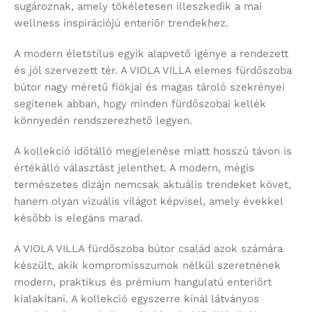
sugároznak, amely tökéletesen illeszkedik a mai
wellness inspirációjú enteriőr trendekhez.
A modern életstílus egyik alapvető igénye a rendezett
és jól szervezett tér. A VIOLA VILLA elemes fürdőszoba
bútor nagy méretű fiókjai és magas tároló szekrényei
segítenek abban, hogy minden fürdőszobai kellék
könnyedén rendszerezhető legyen.
A kollekció időtálló megjelenése miatt hosszú távon is
értékálló választást jelenthet. A modern, mégis
természetes dizájn nemcsak aktuális trendeket követ,
hanem olyan vizuális világot képvisel, amely évekkel
később is elegáns marad.
A VIOLA VILLA fürdőszoba bútor család azok számára
készült, akik kompromisszumok nélkül szeretnének
modern, praktikus és prémium hangulatú enteriőrt
kialakítani. A kollekció egyszerre kínál látványos