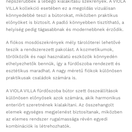
népszerűbbek a lebegő kialakítású szekrények. A VIOLA
VILLA kollekció esetében ez a megoldás vizuálisan
könnyedebbé teszi a bútorokat, miközben praktikus
előnyöket is biztosít. A padló könnyebben tisztítható, a
helyiség pedig tágasabbnak és modernebbnek érződik.
A fiókos mosdószekrények mély tárolóterei lehetővé
teszik a rendszerezett pakolást. A kozmetikumok,
törölközők és napi használatú eszközök könnyedén
elhelyezhetők bennük, így a fürdőszoba rendezett és
esztétikus maradhat. A nagy méretű fiókok különösen
praktikusak családok számára is.
A VIOLA VILLA fürdőszoba bútor szett összeállítások
különösen előnyösek azok számára, akik harmonikus
enteriőrt szeretnének kialakítani. Az összehangolt
elemek egységes megjelenést biztosítanak, miközben
az elemes rendszer rugalmassága révén egyedi
kombinációk is létrehozhatók.