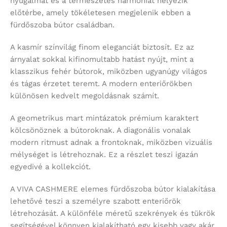
nyugalmat és a természetes harmóniát helyezik
előtérbe, amely tökéletesen megjelenik ebben a
fürdőszoba bútor családban.
A kasmír színvilág finom eleganciát biztosít. Ez az
árnyalat sokkal kifinomultabb hatást nyújt, mint a
klasszikus fehér bútorok, miközben ugyanúgy világos
és tágas érzetet teremt. A modern enteriőrökben
különösen kedvelt megoldásnak számít.
A geometrikus mart mintázatok prémium karaktert
kölcsönöznek a bútoroknak. A diagonális vonalak
modern ritmust adnak a frontoknak, miközben vizuális
mélységet is létrehoznak. Ez a részlet teszi igazán
egyedivé a kollekciót.
A VIVA CASHMERE elemes fürdőszoba bútor kialakítása
lehetővé teszi a személyre szabott enteriőrök
létrehozását. A különféle méretű szekrények és tükrök
segítségével könnyen kialakítható egy kisebb vagy akár