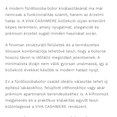
A modern fürdőszoba bútor kiválasztásánál ma már
nemcsak a funkcionalitás számít, hanem az érzelmi
hatás is. A VIVA CASHMERE kollekció olyan enteriőrt
képes teremteni, amely nyugalmat, eleganciát és
prémium érzetet sugall minden használat során.
A finoman strukturált felületek és a természetes
tónusok kombinációja lehetővé teszi, hogy a bútorok
hosszú távon is időtálló megoldást jelentsenek. A
minimalista dizájn nem válik gyorsan unalmassá, így a
kollekció évekkel később is modern hatást nyújt.
Ez a fürdőszobabútor család ideális választás lehet új
építésű lakásokhoz, felújított otthonokhoz vagy akár
prémium apartmanok berendezéséhez is. A kifinomult
megjelenés és a praktikus kialakítás együtt teszi
különlegessé a VIVA CASHMERE rendszert.