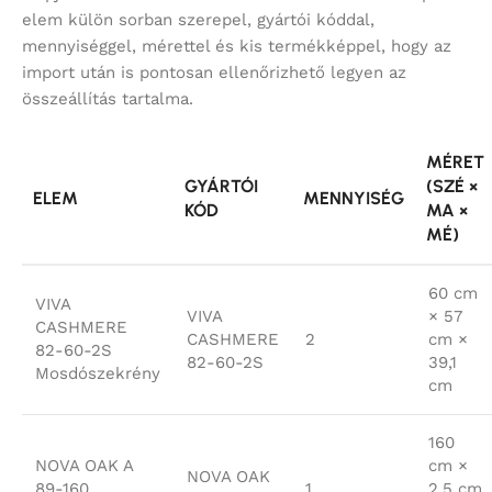
elem külön sorban szerepel, gyártói kóddal,
mennyiséggel, mérettel és kis termékképpel, hogy az
import után is pontosan ellenőrizhető legyen az
összeállítás tartalma.
MÉRET
GYÁRTÓI
(SZÉ ×
ELEM
MENNYISÉG
KÓD
MA ×
MÉ)
60 cm
VIVA
VIVA
× 57
CASHMERE
CASHMERE
2
cm ×
82-60-2S
82-60-2S
39,1
Mosdószekrény
cm
160
NOVA OAK A
cm ×
NOVA OAK
89-160
1
2,5 cm