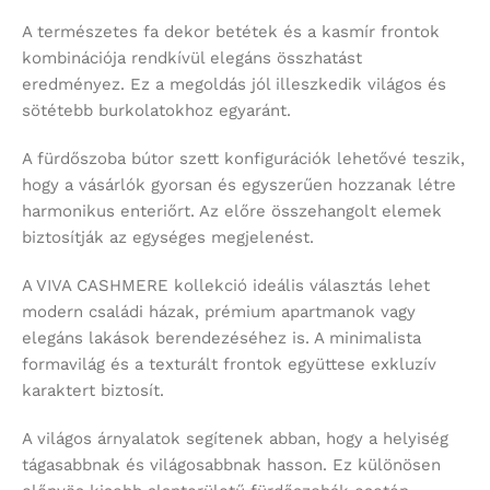
A természetes fa dekor betétek és a kasmír frontok
kombinációja rendkívül elegáns összhatást
eredményez. Ez a megoldás jól illeszkedik világos és
sötétebb burkolatokhoz egyaránt.
A fürdőszoba bútor szett konfigurációk lehetővé teszik,
hogy a vásárlók gyorsan és egyszerűen hozzanak létre
harmonikus enteriőrt. Az előre összehangolt elemek
biztosítják az egységes megjelenést.
A VIVA CASHMERE kollekció ideális választás lehet
modern családi házak, prémium apartmanok vagy
elegáns lakások berendezéséhez is. A minimalista
formavilág és a texturált frontok együttese exkluzív
karaktert biztosít.
A világos árnyalatok segítenek abban, hogy a helyiség
tágasabbnak és világosabbnak hasson. Ez különösen