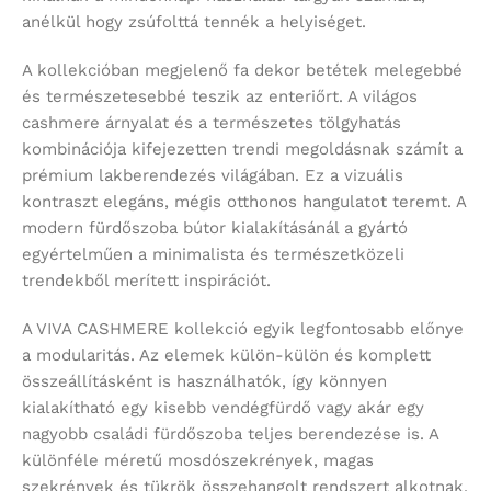
anélkül hogy zsúfolttá tennék a helyiséget.
A kollekcióban megjelenő fa dekor betétek melegebbé
és természetesebbé teszik az enteriőrt. A világos
cashmere árnyalat és a természetes tölgyhatás
kombinációja kifejezetten trendi megoldásnak számít a
prémium lakberendezés világában. Ez a vizuális
kontraszt elegáns, mégis otthonos hangulatot teremt. A
modern fürdőszoba bútor kialakításánál a gyártó
egyértelműen a minimalista és természetközeli
trendekből merített inspirációt.
A VIVA CASHMERE kollekció egyik legfontosabb előnye
a modularitás. Az elemek külön-külön és komplett
összeállításként is használhatók, így könnyen
kialakítható egy kisebb vendégfürdő vagy akár egy
nagyobb családi fürdőszoba teljes berendezése is. A
különféle méretű mosdószekrények, magas
szekrények és tükrök összehangolt rendszert alkotnak.