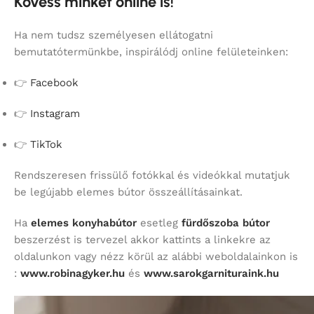
Kövess minket online is!
Ha nem tudsz személyesen ellátogatni
bemutatótermünkbe, inspirálódj online felületeinken:
👉
Facebook
👉
Instagram
👉
TikTok
Rendszeresen frissülő fotókkal és videókkal mutatjuk
be legújabb elemes bútor összeállításainkat.
Ha
elemes konyhabútor
esetleg
fürdőszoba bútor
beszerzést is tervezel akkor kattints a linkekre az
oldalunkon vagy nézz körül az alábbi weboldalainkon is
:
www.robinagyker.hu
és
www.sarokgarnituraink.hu