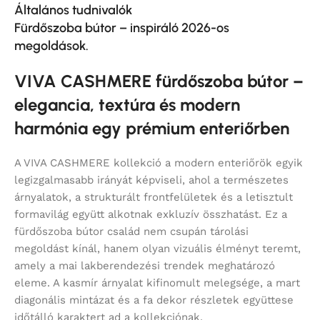
Általános tudnivalók
Fürdőszoba bútor – inspiráló 2026-os
megoldások.
VIVA CASHMERE fürdőszoba bútor –
elegancia, textúra és modern
harmónia egy prémium enteriőrben
A VIVA CASHMERE kollekció a modern enteriőrök egyik
legizgalmasabb irányát képviseli, ahol a természetes
árnyalatok, a strukturált frontfelületek és a letisztult
formavilág együtt alkotnak exkluzív összhatást. Ez a
fürdőszoba bútor család nem csupán tárolási
megoldást kínál, hanem olyan vizuális élményt teremt,
amely a mai lakberendezési trendek meghatározó
eleme. A kasmír árnyalat kifinomult melegsége, a mart
diagonális mintázat és a fa dekor részletek együttese
időtálló karaktert ad a kollekciónak.