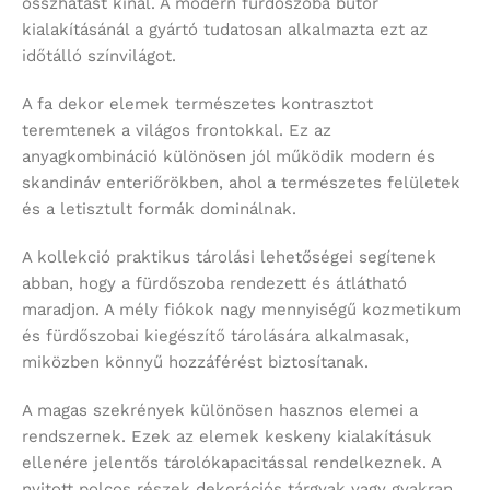
összhatást kínál. A modern fürdőszoba bútor
kialakításánál a gyártó tudatosan alkalmazta ezt az
időtálló színvilágot.
A fa dekor elemek természetes kontrasztot
teremtenek a világos frontokkal. Ez az
anyagkombináció különösen jól működik modern és
skandináv enteriőrökben, ahol a természetes felületek
és a letisztult formák dominálnak.
A kollekció praktikus tárolási lehetőségei segítenek
abban, hogy a fürdőszoba rendezett és átlátható
maradjon. A mély fiókok nagy mennyiségű kozmetikum
és fürdőszobai kiegészítő tárolására alkalmasak,
miközben könnyű hozzáférést biztosítanak.
A magas szekrények különösen hasznos elemei a
rendszernek. Ezek az elemek keskeny kialakításuk
ellenére jelentős tárolókapacitással rendelkeznek. A
nyitott polcos részek dekorációs tárgyak vagy gyakran