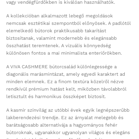
vagy vendégfürdőkben is kiválóan használhatók.
A kollekcióban alkalmazott lebegő megoldások
nemcsak esztétikai szempontból előnyösek. A padlótól
elemelkedő bútorok praktikusabb takarítást
biztosítanak, valamint modernebb és elegánsabb
összhatást teremtenek. A vizuális könnyedség
különösen fontos a mai minimalista enteriőrökben.
A VIVA CASHMERE bútorcsalád különlegessége a
diagonális marásmintázat, amely egyedi karaktert ad
minden elemnek. Ez a finom textúra közelről nézve
rendkívül prémium hatást kelt, miközben távolabbról
letisztult és harmonikus összképet biztosít.
A kasmír színvilág az utóbbi évek egyik legnépszerűbb
lakberendezési trendje. Ez az árnyalat melegebb és
barátságosabb alternatívája a hagyományos fehér
bútoroknak, ugyanakkor ugyanolyan világos és elegáns