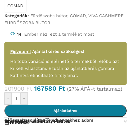
COMAD
Kategóriák:
Fürdőszoba bútor
,
COMAD
,
VIVA CASHMERE
FÜRDŐSZOBA BÚTOR
14
Ember nézi ezt a terméket most
Figyelem!
Ajánlatkérés szükséges!
Ha több variáció is elérhető a termékből, előbb azt
ki kell választani. Ezután az ajánlatkérés gombra
kattintva elindítható a folyamat.
167580
Ft
201900
Ft
(27% ÁFÁ-t tartalmaz)
-
+
Ajánlatkérés
Összehasonlítás
Kedvencekhez adom
Szerelés, Szállítás, Fizetés
Tudástár