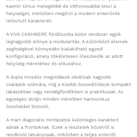
kasmír tónus melegebbé és otthonosabbá teszi a
helyiséget, miközben megőrzi a modern enteriőrök
letisztult karakterét.
A VIVA CASHMERE fürdőszoba bútor rendszer egyik
legnagyobb előnye a modularitás. A különböző elemek
segítségével könnyedén kialakítható egyedi
konfiguráció, amely tökéletesen illeszkedik az adott
helyiség méretéhez és stílusához.
A dupla mosdós megoldások ideálisak nagyobb
családok számára, míg a kisebb összeállítások kompakt
lakásokban vagy vendégfürdőkben is praktikusak. Az
egységes dizájn minden méretben harmonikus
összhatást biztosít.
A mart diagonális mintázatok különleges karaktert
adnak a frontoknak. Ezek a részletek közelről is
rendkívül látványosak, miközben a teljes enteriőr