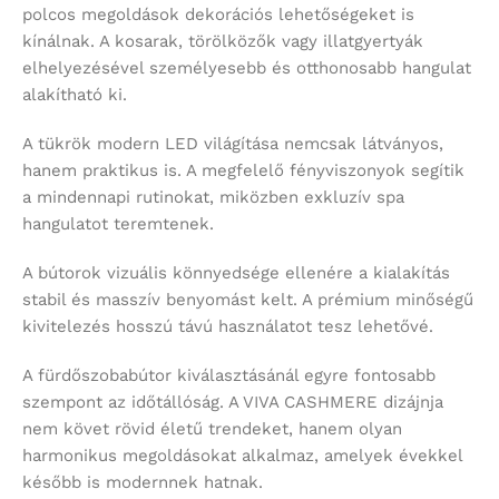
polcos megoldások dekorációs lehetőségeket is
kínálnak. A kosarak, törölközők vagy illatgyertyák
elhelyezésével személyesebb és otthonosabb hangulat
alakítható ki.
A tükrök modern LED világítása nemcsak látványos,
hanem praktikus is. A megfelelő fényviszonyok segítik
a mindennapi rutinokat, miközben exkluzív spa
hangulatot teremtenek.
A bútorok vizuális könnyedsége ellenére a kialakítás
stabil és masszív benyomást kelt. A prémium minőségű
kivitelezés hosszú távú használatot tesz lehetővé.
A fürdőszobabútor kiválasztásánál egyre fontosabb
szempont az időtállóság. A VIVA CASHMERE dizájnja
nem követ rövid életű trendeket, hanem olyan
harmonikus megoldásokat alkalmaz, amelyek évekkel
később is modernnek hatnak.