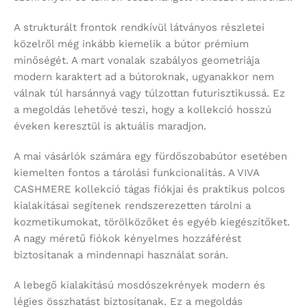
A strukturált frontok rendkívül látványos részletei
közelről még inkább kiemelik a bútor prémium
minőségét. A mart vonalak szabályos geometriája
modern karaktert ad a bútoroknak, ugyanakkor nem
válnak túl harsánnyá vagy túlzottan futurisztikussá. Ez
a megoldás lehetővé teszi, hogy a kollekció hosszú
éveken keresztül is aktuális maradjon.
A mai vásárlók számára egy fürdőszobabútor esetében
kiemelten fontos a tárolási funkcionalitás. A VIVA
CASHMERE kollekció tágas fiókjai és praktikus polcos
kialakításai segítenek rendszerezetten tárolni a
kozmetikumokat, törölközőket és egyéb kiegészítőket.
A nagy méretű fiókok kényelmes hozzáférést
biztosítanak a mindennapi használat során.
A lebegő kialakítású mosdószekrények modern és
légies összhatást biztosítanak. Ez a megoldás