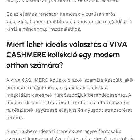
előnyös kisebb alapterületű fürdőszobák esetén.
Ez az elemes rendszer nemcsak vizuálisan erős
választás, hanem praktikus és kényelmes megoldást is
kínál a mindennapi használathoz.
Miért lehet ideális választás a VIVA
CASHMERE kollekció egy modern
otthon számára?
A VIVA CASHMERE kollekció azok számára készült, akik
prémium megjelenésű, ugyanakkor praktikus
megoldást keresnek fürdőszobájuk berendezéséhez. A
modern dizájn, a strukturált frontok és a természetes
fa részletek együttese elegáns és nyugodt atmoszférát
teremt.
A mai lakberendezési trendekben egyre fontosabb
szerepet kapnak a világos és természetes árnyalatok. A