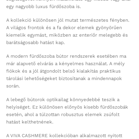
egy nagyobb luxus fürdőszoba is.
A kollekció különösen jól mutat természetes fényben.
A világos frontok és a fa dekor elemek gyönyörűen
kiemelik egymást, miközben az enteriőr melegebb és
barátságosabb hatást kap.
A modern fürdőszoba bútor rendszerek esetében ma
már alapvető elvárás a kényelmes használat. A mély
fiókok és a jól átgondolt belső kialakítás praktikus
tárolási lehetőségeket biztosítanak a mindennapok
során.
A lebegő bútorok optikailag könnyedebbé teszik a
helyiséget. Ez különösen előnyös kisebb fürdőszobák
esetén, ahol a túlzottan robusztus elemek zsúfolt
hatást kelthetnének.
A VIVA CASHMERE kollekcióban alkalmazott nyitott