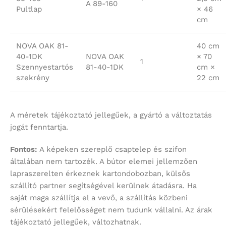
A 89-160
Pultlap
× 46
cm
NOVA OAK 81-
40 cm
40-1DK
NOVA OAK
× 70
1
Szennyestartós
81-40-1DK
cm ×
szekrény
22 cm
A méretek tájékoztató jellegűek, a gyártó a változtatás
jogát fenntartja.
Fontos:
A képeken szereplő csaptelep és szifon
általában nem tartozék. A bútor elemei jellemzően
lapraszerelten érkeznek kartondobozban, külsős
szállító partner segítségével kerülnek átadásra. Ha
saját maga szállítja el a vevő, a szállítás közbeni
sérülésekért felelősséget nem tudunk vállalni. Az árak
tájékoztató jellegűek, változhatnak.