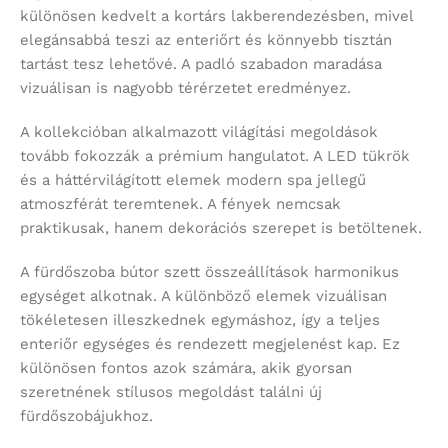
különösen kedvelt a kortárs lakberendezésben, mivel
elegánsabbá teszi az enteriőrt és könnyebb tisztán
tartást tesz lehetővé. A padló szabadon maradása
vizuálisan is nagyobb térérzetet eredményez.
A kollekcióban alkalmazott világítási megoldások
tovább fokozzák a prémium hangulatot. A LED tükrök
és a háttérvilágított elemek modern spa jellegű
atmoszférát teremtenek. A fények nemcsak
praktikusak, hanem dekorációs szerepet is betöltenek.
A fürdőszoba bútor szett összeállítások harmonikus
egységet alkotnak. A különböző elemek vizuálisan
tökéletesen illeszkednek egymáshoz, így a teljes
enteriőr egységes és rendezett megjelenést kap. Ez
különösen fontos azok számára, akik gyorsan
szeretnének stílusos megoldást találni új
fürdőszobájukhoz.