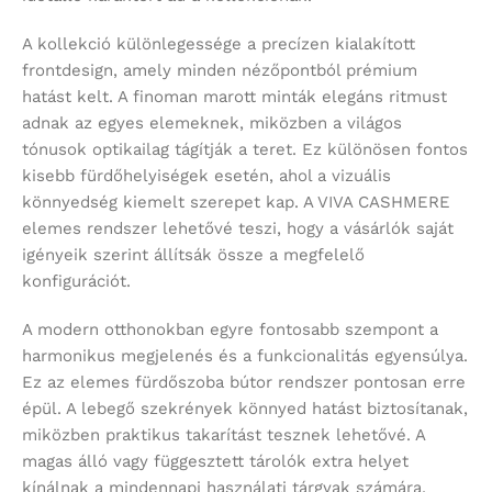
A kollekció különlegessége a precízen kialakított
frontdesign, amely minden nézőpontból prémium
hatást kelt. A finoman marott minták elegáns ritmust
adnak az egyes elemeknek, miközben a világos
tónusok optikailag tágítják a teret. Ez különösen fontos
kisebb fürdőhelyiségek esetén, ahol a vizuális
könnyedség kiemelt szerepet kap. A VIVA CASHMERE
elemes rendszer lehetővé teszi, hogy a vásárlók saját
igényeik szerint állítsák össze a megfelelő
konfigurációt.
A modern otthonokban egyre fontosabb szempont a
harmonikus megjelenés és a funkcionalitás egyensúlya.
Ez az elemes fürdőszoba bútor rendszer pontosan erre
épül. A lebegő szekrények könnyed hatást biztosítanak,
miközben praktikus takarítást tesznek lehetővé. A
magas álló vagy függesztett tárolók extra helyet
kínálnak a mindennapi használati tárgyak számára,