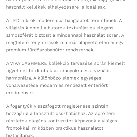
használt kellékek elhelyezésére is ideálisak.
A LED tükrök modern spa hangulatot teremtenek. A
világítás kiemeli a bútorok textúráját és elegáns
atmoszférát biztosít a mindennapi használat során. A
megfelelő fényforrások ma már alapvető elemei egy
prémium fürdőszobabútor rendszernek.
A VIVA CASHMERE kollekció tervezése során kiemelt
figyelmet fordítottak az arányokra és a vizuális
harmóniára. A különböző elemek egységes
vonalvezetése modern és rendezett enteriőrt
eredményez.
A fogantyúk visszafogott megjelenése szintén
hozzájárul a letisztult összhatáshoz. Az apró fém
részletek elegáns kontrasztot képeznek a világos
frontokkal, miközben praktikus használatot
biztosítanak.