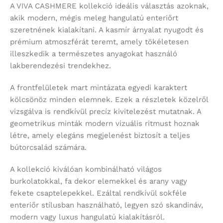
A VIVA CASHMERE kollekció ideális választás azoknak,
akik modern, mégis meleg hangulatú enteriőrt
szeretnének kialakítani. A kasmír árnyalat nyugodt és
prémium atmoszférát teremt, amely tökéletesen
illeszkedik a természetes anyagokat használó
lakberendezési trendekhez.
A frontfelületek mart mintázata egyedi karaktert
kölcsönöz minden elemnek. Ezek a részletek közelről
vizsgálva is rendkívül precíz kivitelezést mutatnak. A
geometrikus minták modern vizuális ritmust hoznak
létre, amely elegáns megjelenést biztosít a teljes
bútorcsalád számára.
A kollekció kiválóan kombinálható világos
burkolatokkal, fa dekor elemekkel és arany vagy
fekete csaptelepekkel. Ezáltal rendkívül sokféle
enteriőr stílusban használható, legyen szó skandináv,
modern vagy luxus hangulatú kialakításról.