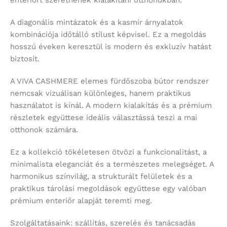
enteriőrt szeretnének kialakítani otthonukban.
A diagonális mintázatok és a kasmír árnyalatok
kombinációja időtálló stílust képvisel. Ez a megoldás
hosszú éveken keresztül is modern és exkluzív hatást
biztosít.
A VIVA CASHMERE elemes fürdőszoba bútor rendszer
nemcsak vizuálisan különleges, hanem praktikus
használatot is kínál. A modern kialakítás és a prémium
részletek együttese ideális választássá teszi a mai
otthonok számára.
Ez a kollekció tökéletesen ötvözi a funkcionalitást, a
minimalista eleganciát és a természetes melegséget. A
harmonikus színvilág, a strukturált felületek és a
praktikus tárolási megoldások együttese egy valóban
prémium enteriőr alapját teremti meg.
Szolgáltatásaink: szállítás, szerelés és tanácsadás