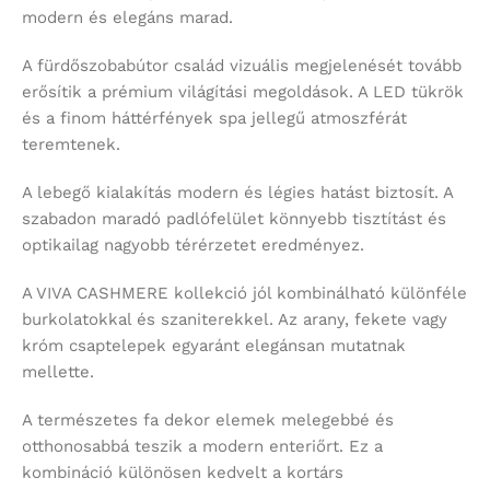
modern és elegáns marad.
A fürdőszobabútor család vizuális megjelenését tovább
erősítik a prémium világítási megoldások. A LED tükrök
és a finom háttérfények spa jellegű atmoszférát
teremtenek.
A lebegő kialakítás modern és légies hatást biztosít. A
szabadon maradó padlófelület könnyebb tisztítást és
optikailag nagyobb térérzetet eredményez.
A VIVA CASHMERE kollekció jól kombinálható különféle
burkolatokkal és szaniterekkel. Az arany, fekete vagy
króm csaptelepek egyaránt elegánsan mutatnak
mellette.
A természetes fa dekor elemek melegebbé és
otthonosabbá teszik a modern enteriőrt. Ez a
kombináció különösen kedvelt a kortárs