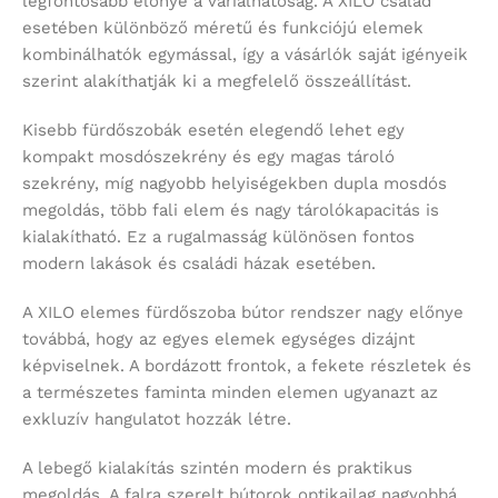
legfontosabb előnye a variálhatóság. A XILO család
esetében különböző méretű és funkciójú elemek
kombinálhatók egymással, így a vásárlók saját igényeik
szerint alakíthatják ki a megfelelő összeállítást.
Kisebb fürdőszobák esetén elegendő lehet egy
kompakt mosdószekrény és egy magas tároló
szekrény, míg nagyobb helyiségekben dupla mosdós
megoldás, több fali elem és nagy tárolókapacitás is
kialakítható. Ez a rugalmasság különösen fontos
modern lakások és családi házak esetében.
A XILO elemes fürdőszoba bútor rendszer nagy előnye
továbbá, hogy az egyes elemek egységes dizájnt
képviselnek. A bordázott frontok, a fekete részletek és
a természetes faminta minden elemen ugyanazt az
exkluzív hangulatot hozzák létre.
A lebegő kialakítás szintén modern és praktikus
megoldás. A falra szerelt bútorok optikailag nagyobbá