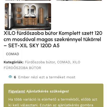
XILO fürdőszoba bútor Komplett szett 120
cm mosdóval magas szekrénnyel tükörrel
– SET-XIL SKY 120D A5
COMAD
Kategóriák:
Fürdőszoba bútor
,
COMAD
,
XILO
FÜRDŐSZOBA BÚTOR
6
Ember nézi ezt a terméket most
Figyelem!
Ajánlatkérés szükséges!
Ha több variáció is elérhető a termékből, előbb azt
ki kell választani. Ezután az ajánlatkérés gombra