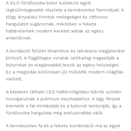
A XILO fürdőszoba bútor kollekció egyik
legkülönlegesebb részlete a természetes famintázat. A
tölgy árnyalatú frontok melegséget és otthonos
hangulatot sugároznak, miközben a fekete
háttérelemek modern keretet adnak az egész
enteriőrnek.
A bordázott felület dinamikus és látványos megjelenést
biztosít. A függőleges vonalak optikailag magasítják a
bútorokat és elegánsabbá teszik az egész helyiséget.
Ez a megoldás különösen jól működik modern világítás
mellett.
A képeken látható LED háttérvilágítású tükrök szintén
hozzájárulnak a prémium összhatáshoz. A lágy fények
kiemelik a fal mintázatát és a bútorok textúráját, így a
fürdőszoba hangulata még exkluzívabbá válik.
A természetes fa és a fekete kombináció ma az egyik