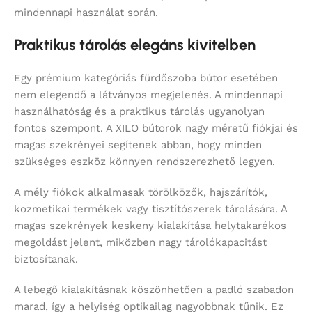
mindennapi használat során.
Praktikus tárolás elegáns kivitelben
Egy prémium kategóriás fürdőszoba bútor esetében
nem elegendő a látványos megjelenés. A mindennapi
használhatóság és a praktikus tárolás ugyanolyan
fontos szempont. A XILO bútorok nagy méretű fiókjai és
magas szekrényei segítenek abban, hogy minden
szükséges eszköz könnyen rendszerezhető legyen.
A mély fiókok alkalmasak törölközők, hajszárítók,
kozmetikai termékek vagy tisztítószerek tárolására. A
magas szekrények keskeny kialakítása helytakarékos
megoldást jelent, miközben nagy tárolókapacitást
biztosítanak.
A lebegő kialakításnak köszönhetően a padló szabadon
marad, így a helyiség optikailag nagyobbnak tűnik. Ez