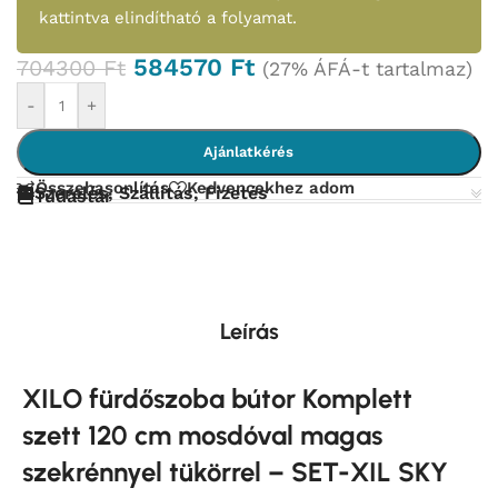
kattintva elindítható a folyamat.
584570
Ft
704300
Ft
(27% ÁFÁ-t tartalmaz)
-
+
Ajánlatkérés
Összehasonlítás
Kedvencekhez adom
Szerelés, Szállítás, Fizetés
Tudástár
Leírás
XILO fürdőszoba bútor Komplett
szett 120 cm mosdóval magas
szekrénnyel tükörrel – SET-XIL SKY