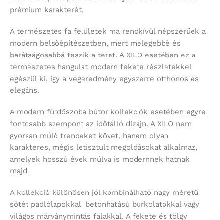
prémium karakterét.
A természetes fa felületek ma rendkívül népszerűek a
modern belsőépítészetben, mert melegebbé és
barátságosabbá teszik a teret. A XILO esetében ez a
természetes hangulat modern fekete részletekkel
egészül ki, így a végeredmény egyszerre otthonos és
elegáns.
A modern fürdőszoba bútor kollekciók esetében egyre
fontosabb szempont az időtálló dizájn. A XILO nem
gyorsan múló trendeket követ, hanem olyan
karakteres, mégis letisztult megoldásokat alkalmaz,
amelyek hosszú évek múlva is modernnek hatnak
majd.
A kollekció különösen jól kombinálható nagy méretű
sötét padlólapokkal, betonhatású burkolatokkal vagy
világos márványmintás falakkal. A fekete és tölgy