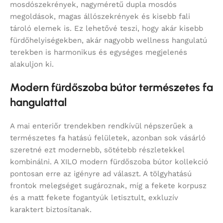
mosdószekrények, nagyméretű dupla mosdós
megoldások, magas állószekrények és kisebb fali
tároló elemek is. Ez lehetővé teszi, hogy akár kisebb
fürdőhelyiségekben, akár nagyobb wellness hangulatú
terekben is harmonikus és egységes megjelenés
alakuljon ki.
Modern fürdőszoba bútor természetes fa
hangulattal
A mai enteriőr trendekben rendkívül népszerűek a
természetes fa hatású felületek, azonban sok vásárló
szeretné ezt modernebb, sötétebb részletekkel
kombinálni. A XILO modern fürdőszoba bútor kollekció
pontosan erre az igényre ad választ. A tölgyhatású
frontok melegséget sugároznak, míg a fekete korpusz
és a matt fekete fogantyúk letisztult, exkluzív
karaktert biztosítanak.