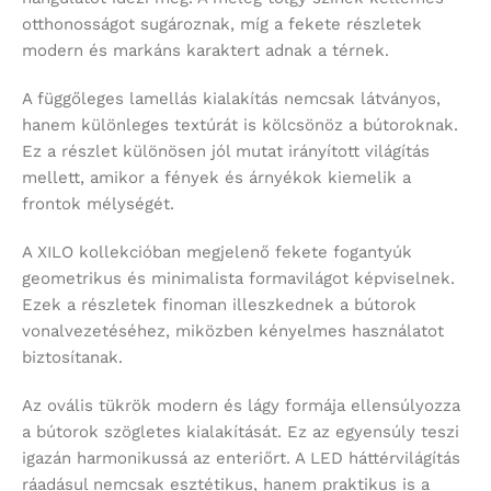
otthonosságot sugároznak, míg a fekete részletek
modern és markáns karaktert adnak a térnek.
A függőleges lamellás kialakítás nemcsak látványos,
hanem különleges textúrát is kölcsönöz a bútoroknak.
Ez a részlet különösen jól mutat irányított világítás
mellett, amikor a fények és árnyékok kiemelik a
frontok mélységét.
A XILO kollekcióban megjelenő fekete fogantyúk
geometrikus és minimalista formavilágot képviselnek.
Ezek a részletek finoman illeszkednek a bútorok
vonalvezetéséhez, miközben kényelmes használatot
biztosítanak.
Az ovális tükrök modern és lágy formája ellensúlyozza
a bútorok szögletes kialakítását. Ez az egyensúly teszi
igazán harmonikussá az enteriőrt. A LED háttérvilágítás
ráadásul nemcsak esztétikus, hanem praktikus is a