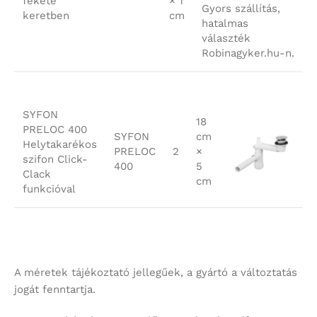
fekete
× 1
keretben
cm
SYFON
18
PRELOC 400
SYFON
cm
Helytakarékos
PRELOC
2
×
szifon Click-
400
5
Clack
cm
funkcióval
A méretek tájékoztató jellegűek, a gyártó a változtatás
jogát fenntartja.