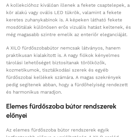
A kollekcióhoz kiválóan illenek a fekete csaptelepek, a
kör alakú vagy ovális LED tükrök, valamint a fekete
keretes zuhanykabinok is. A képeken látható fekete
mosdótálak különösen erős vizuális hatást keltenek, és
még magasabb szintre emelik az enteriőr eleganciáját.
A XILO fürdőszobabútor nemcsak látványos, hanem
praktikusan kialakított is. A nagy fiókok kényelmes
tárolási lehetőséget biztosítanak törölközők,
kozmetikumok, tisztálkodási szerek és egyéb
fürdőszobai kellékek számára. A magas szekrények
pedig segítenek abban, hogy a fürdőhelyiség rendezett
és harmonikus maradjon.
Elemes fürdőszoba bútor rendszerek
előnyei
Az elemes fürdőszoba bútor rendszerek egyik