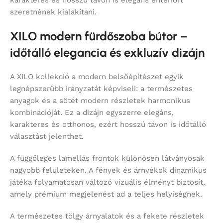
szeretnének kialakítani.
XILO modern fürdőszoba bútor –
időtálló elegancia és exkluzív dizájn
A XILO kollekció a modern belsőépítészet egyik
legnépszerűbb irányzatát képviseli: a természetes
anyagok és a sötét modern részletek harmonikus
kombinációját. Ez a dizájn egyszerre elegáns,
karakteres és otthonos, ezért hosszú távon is időtálló
választást jelenthet.
A függőleges lamellás frontok különösen látványosak
nagyobb felületeken. A fények és árnyékok dinamikus
játéka folyamatosan változó vizuális élményt biztosít,
amely prémium megjelenést ad a teljes helyiségnek.
A természetes tölgy árnyalatok és a fekete részletek