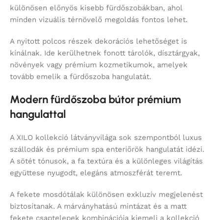
különösen előnyös kisebb fürdőszobákban, ahol
minden vizuális térnövelő megoldás fontos lehet.
A nyitott polcos részek dekorációs lehetőséget is
kínálnak. Ide kerülhetnek fonott tárolók, dísztárgyak,
növények vagy prémium kozmetikumok, amelyek
tovább emelik a fürdőszoba hangulatát.
Modern fürdőszoba bútor prémium
hangulattal
A XILO kollekció látványvilága sok szempontból luxus
szállodák és prémium spa enteriőrök hangulatát idézi.
A sötét tónusok, a fa textúra és a különleges világítás
együttese nyugodt, elegáns atmoszférát teremt.
A fekete mosdótálak különösen exkluzív megjelenést
biztosítanak. A márványhatású mintázat és a matt
fekete csaptelepek kombinációja kiemeli a kollekció