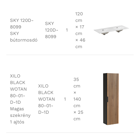
120
SKY 120D-
cm
SKY
8099
× 17
120D-
1
SKY
cm
8099
bútormosdó
× 46
cm
XILO
35
BLACK
XILO
cm
WOTAN
BLACK
×
80-01-
WOTAN
1
140
D-1D
80-01-
cm
Magas
D-1D
× 25
szekrény
cm
1 ajtós