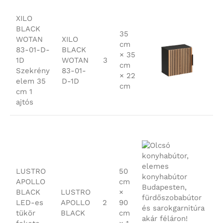
XILO
BLACK
35
WOTAN
XILO
cm
83-01-D-
BLACK
× 35
1D
WOTAN
3
cm
Szekrény
83-01-
× 22
elem 35
D-1D
cm
cm 1
ajtós
LUSTRO
50
APOLLO
cm
BLACK
LUSTRO
×
LED-es
APOLLO
2
90
tükör
BLACK
cm