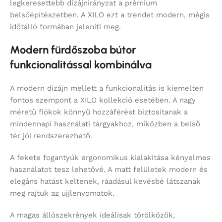
legkeresettebb dizájnirányzat a prémium
belsőépítészetben. A XILO ezt a trendet modern, mégis
időtálló formában jeleníti meg.
Modern fürdőszoba bútor
funkcionalitással kombinálva
A modern dizájn mellett a funkcionalitás is kiemelten
fontos szempont a XILO kollekció esetében. A nagy
méretű fiókok könnyű hozzáférést biztosítanak a
mindennapi használati tárgyakhoz, miközben a belső
tér jól rendszerezhető.
A fekete fogantyúk ergonomikus kialakítása kényelmes
használatot tesz lehetővé. A matt felületek modern és
elegáns hatást keltenek, ráadásul kevésbé látszanak
meg rajtuk az ujjlenyomatok.
A magas állószekrények ideálisak törölközők,