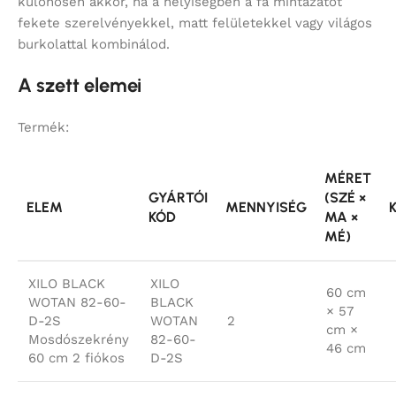
különösen akkor, ha a helyiségben a fa mintázatot
fekete szerelvényekkel, matt felületekkel vagy világos
burkolattal kombinálod.
A szett elemei
Termék:
MÉRET
GYÁRTÓI
(SZÉ ×
ELEM
MENNYISÉG
KÓD
MA ×
MÉ)
XILO BLACK
XILO
60 cm
WOTAN 82-60-
BLACK
× 57
D-2S
WOTAN
2
cm ×
Mosdószekrény
82-60-
46 cm
60 cm 2 fiókos
D-2S