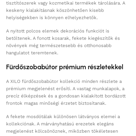
tisztítószerek vagy kozmetikai termékek tárolására. A
keskeny kialakításnak köszönhetően kisebb
helyiségekben is könnyen elhelyezhetők.
A nyitott polcos elemek dekorációs funkciót is
betöltenek. A fonott kosarak, fekete kiegészítők és
növények még természetesebb és otthonosabb
hangulatot teremtenek.
Fürdőszobabútor prémium részletekkel
A XILO fürdőszobabútor kollekció minden részlete a
prémium megjelenést erősíti. A vastag munkalapok, a
precíz élképzések és a gondosan kialakított bordázott
frontok magas minőségi érzetet biztosítanak.
A fekete mosdótálak különösen látványos elemei a
kollekciónak. A márványhatású erezetek elegáns
megjelenést kölcsönöznek, miközben tökéletesen