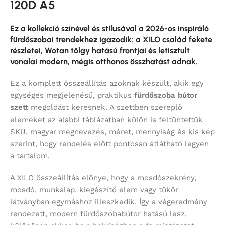
120D A5
Ez a kollekció színével és stílusával a 2026-os inspiráló
fürdőszobai trendekhez igazodik: a XILO család fekete
részletei, Wotan tölgy hatású frontjai és letisztult
vonalai modern, mégis otthonos összhatást adnak.
Ez a komplett összeállítás azoknak készült, akik egy
egységes megjelenésű, praktikus
fürdőszoba bútor
szett
megoldást keresnek. A szettben szereplő
elemeket az alábbi táblázatban külön is feltüntettük
SKU, magyar megnevezés, méret, mennyiség és kis kép
szerint, hogy rendelés előtt pontosan átlátható legyen
a tartalom.
A XILO összeállítás előnye, hogy a mosdószekrény,
mosdó, munkalap, kiegészítő elem vagy tükör
látványban egymáshoz illeszkedik. Így a végeredmény
rendezett, modern fürdőszobabútor hatású lesz,