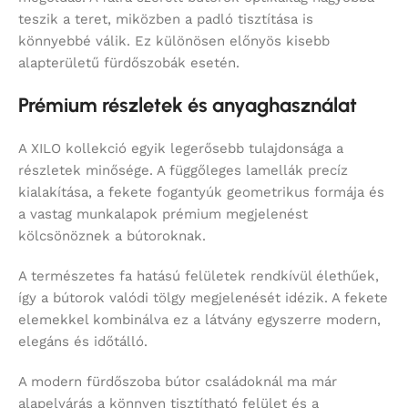
teszik a teret, miközben a padló tisztítása is
könnyebbé válik. Ez különösen előnyös kisebb
alapterületű fürdőszobák esetén.
Prémium részletek és anyaghasználat
A XILO kollekció egyik legerősebb tulajdonsága a
részletek minősége. A függőleges lamellák precíz
kialakítása, a fekete fogantyúk geometrikus formája és
a vastag munkalapok prémium megjelenést
kölcsönöznek a bútoroknak.
A természetes fa hatású felületek rendkívül élethűek,
így a bútorok valódi tölgy megjelenését idézik. A fekete
elemekkel kombinálva ez a látvány egyszerre modern,
elegáns és időtálló.
A modern fürdőszoba bútor családoknál ma már
alapelvárás a könnyen tisztítható felület és a