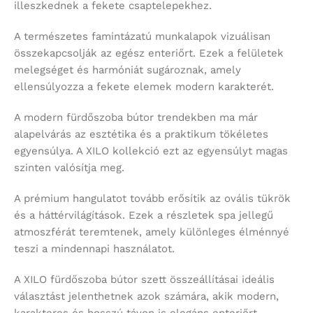
illeszkednek a fekete csaptelepekhez.
A természetes famintázatú munkalapok vizuálisan
összekapcsolják az egész enteriőrt. Ezek a felületek
melegséget és harmóniát sugároznak, amely
ellensúlyozza a fekete elemek modern karakterét.
A modern fürdőszoba bútor trendekben ma már
alapelvárás az esztétika és a praktikum tökéletes
egyensúlya. A XILO kollekció ezt az egyensúlyt magas
szinten valósítja meg.
A prémium hangulatot tovább erősítik az ovális tükrök
és a háttérvilágítások. Ezek a részletek spa jellegű
atmoszférát teremtenek, amely különleges élménnyé
teszi a mindennapi használatot.
A XILO fürdőszoba bútor szett összeállításai ideális
választást jelenthetnek azok számára, akik modern,
karakteres és hosszú távon is elegáns enteriőrt