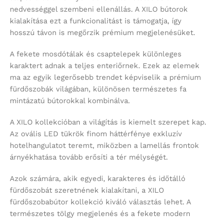
nedvességgel szembeni ellenállás. A XILO bútorok
kialakítása ezt a funkcionalitást is támogatja, így
hosszú távon is megőrzik prémium megjelenésüket.
A fekete mosdótálak és csaptelepek különleges
karaktert adnak a teljes enteriőrnek. Ezek az elemek
ma az egyik legerősebb trendet képviselik a prémium
fürdőszobák világában, különösen természetes fa
mintázatú bútorokkal kombinálva.
A XILO kollekcióban a világítás is kiemelt szerepet kap.
Az ovális LED tükrök finom háttérfénye exkluzív
hotelhangulatot teremt, miközben a lamellás frontok
árnyékhatása tovább erősíti a tér mélységét.
Azok számára, akik egyedi, karakteres és időtálló
fürdőszobát szeretnének kialakítani, a XILO
fürdőszobabútor kollekció kiváló választás lehet. A
természetes tölgy megjelenés és a fekete modern