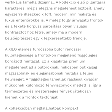
vertikális lamella dizájnnal. A kollekció első pillantásra
karakteres, mégis elegáns megjelenést biztosít, amely
egyszerre illeszkedik loft, modern, minimalista és
luxus enteriőrökbe is. A meleg tölgy árnyalatú frontok
és a fekete korpusz párosítása olyan vizuális
kontrasztot hoz létre, amely ma a modern
belsőépítészet egyik legkeresettebb trendje.
A XILO elemes fürdőszoba bútor rendszer
különlegessége a frontokon megjelenő függőleges
bordázott mintázat. Ez a kialakítás prémium
megjelenést ad a bútoroknak, miközben optikailag
magasabbnak és elegánsabbnak mutatja a teljes
helyiséget. A függőleges lamellák ráadásul kiválóan
működnek különböző fényviszonyok mellett is, így a
természetes és mesterséges fények játékosan
kiemelik a frontok textúráját.
A kollekcióban megtalálhatóak kompakt