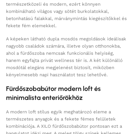
természetközeli és modern, ezért könnyen
kombinálható világos vagy sötét burkolatokkal,
betonhatású falakkal, márványmintás kiegészítőkkel és
fekete fém elemekkel.
A képeken látható dupla mosdós megoldások ideálisak
nagyobb családok számára, illetve olyan otthonokba,
ahol a fürdőszoba nemcsak funkcionális helyiség,
hanem egyfajta privát wellness tér is. A két különálló
mosdótál elegáns megjelenést biztosít, miközben
kényelmesebb napi használatot tesz lehetővé.
Fürdőszobabútor modern loft és
minimalista enteriőrökhöz
A modern loft stílus egyik meghatározó eleme a
természetes anyagok és a fekete fémes felületek
kombinációja. A XILO fürdőszobabútor pontosan ezt a
hangulatot idézi meg. A meleg tölgy színek kellemes