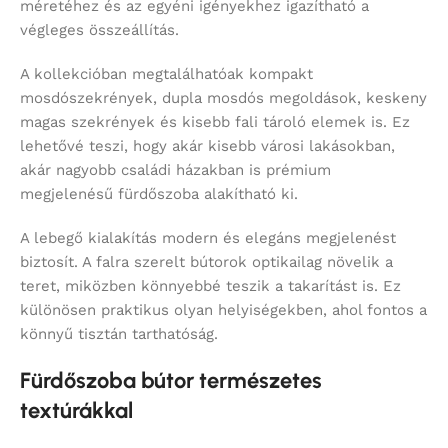
méretéhez és az egyéni igényekhez igazítható a
végleges összeállítás.
A kollekcióban megtalálhatóak kompakt
mosdószekrények, dupla mosdós megoldások, keskeny
magas szekrények és kisebb fali tároló elemek is. Ez
lehetővé teszi, hogy akár kisebb városi lakásokban,
akár nagyobb családi házakban is prémium
megjelenésű fürdőszoba alakítható ki.
A lebegő kialakítás modern és elegáns megjelenést
biztosít. A falra szerelt bútorok optikailag növelik a
teret, miközben könnyebbé teszik a takarítást is. Ez
különösen praktikus olyan helyiségekben, ahol fontos a
könnyű tisztán tarthatóság.
Fürdőszoba bútor természetes
textúrákkal