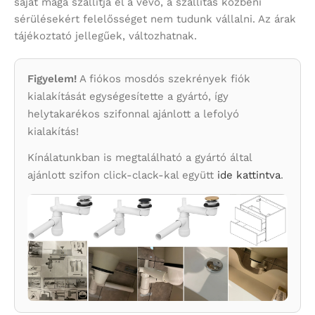
saját maga szállítja el a vevő, a szállítás közbeni
sérülésekért felelősséget nem tudunk vállalni. Az árak
tájékoztató jellegűek, változhatnak.
Figyelem!
A fiókos mosdós szekrények fiók
kialakítását egységesítette a gyártó, így
helytakarékos szifonnal ajánlott a lefolyó
kialakítás!
Kínálatunkban is megtalálható a gyártó által
ajánlott szifon click-clack-kal együtt
ide kattintva
.