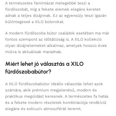
A természetes famintázat melegebbé teszi a
fürdőszobát, míg a fekete elemek elegáns keretet
adnak a teljes dizájnnak. Ez az egyensúly teszi igazán
különlegessé a XILO bútorokat.
A modern fürdőszoba bútor családok esetében ma már
fontos szempont az időtállóság is. A XILO kollekció
olyan dizájnelemeket alkalmaz, amelyek hosszú évek
múlva is aktuálisak maradnak.
Miért lehet jó választás a XILO
fürdőszobabútor?
A XILO fürdőszobabútor ideális választás lehet azok
számára, akik prémium megjelenésű, modern és
praktikus megoldást keresnek. A természetes fa hatás
és a fekete modern részletek kombinációja rendkívül
elegáns és exkluzív atmoszférát teremt.