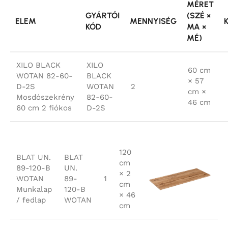
MÉRET
GYÁRTÓI
(SZÉ ×
ELEM
MENNYISÉG
KÓD
MA ×
MÉ)
XILO BLACK
XILO
60 cm
WOTAN 82-60-
BLACK
× 57
D-2S
WOTAN
2
cm ×
Mosdószekrény
82-60-
46 cm
60 cm 2 fiókos
D-2S
120
BLAT UN.
BLAT
cm
89-120-B
UN.
× 2
WOTAN
89-
1
cm
Munkalap
120-B
× 46
/ fedlap
WOTAN
cm