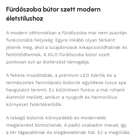
Fürdőszoba bútor szett modern
életstílushoz
A modern otthonokban a fürdőszoba már nem pusztán
funkcionális helyiség. Egyre inkább olyan térként
jelenik meg, ahol a tulajdonosok kikapcsolódhatnak és
feltöltődhetnek. A XILO fürdőszoba bútor szett
pontosan ezt az életérzést támogatja.
A fekete mosdótálak, a prémium LED tükrök és a
természetes famintázatú bútorok együttese luxus spa
hangulatot teremt. Ez különösen fontos a mai rohanó
életmód mellett, amikor a nyugodt és harmonikus
környezet felértékelődik.
A lebegő bútorok könnyedebb és modernebb
megjelenést biztosítanak. A padló szabadon marad, így
a tér tágasabbnak és elegánsabbnak hat. Ez a megoldás