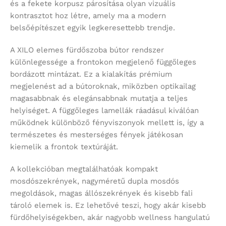
és a fekete korpusz párosítása olyan vizuális
kontrasztot hoz létre, amely ma a modern
belsőépítészet egyik legkeresettebb trendje.
A XILO elemes fürdőszoba bútor rendszer
különlegessége a frontokon megjelenő függőleges
bordázott mintázat. Ez a kialakítás prémium
megjelenést ad a bútoroknak, miközben optikailag
magasabbnak és elegánsabbnak mutatja a teljes
helyiséget. A függőleges lamellák ráadásul kiválóan
működnek különböző fényviszonyok mellett is, így a
természetes és mesterséges fények játékosan
kiemelik a frontok textúráját.
A kollekcióban megtalálhatóak kompakt
mosdószekrények, nagyméretű dupla mosdós
megoldások, magas állószekrények és kisebb fali
tároló elemek is. Ez lehetővé teszi, hogy akár kisebb
fürdőhelyiségekben, akár nagyobb wellness hangulatú