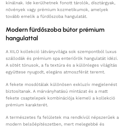
kínálnak. Ide kerülhetnek fonott tárolók, dísztárgyak,
növények vagy prémium kozmetikumok, amelyek
tovább emelik a fürdőszoba hangulatát.
Modern fürdőszoba bútor prémium
hangulattal
A XILO kollekció látványvilága sok szempontból luxus
szállodák és prémium spa enteriőrök hangulatát idézi.
A sötét tónusok, a fa textúra és a különleges világítás
együttese nyugodt, elegáns atmoszférát teremt.
A fekete mosdótálak különösen exkluzív megjelenést
biztosítanak. A márványhatású mintázat és a matt
fekete csaptelepek kombinációja kiemeli a kollekció
prémium karakterét.
A természetes fa felületek ma rendkívül népszerűek a
modern belsőépítészetben, mert melegebbé és