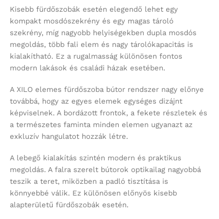
Kisebb fürdőszobák esetén elegendő lehet egy
kompakt mosdószekrény és egy magas tároló
szekrény, míg nagyobb helyiségekben dupla mosdós
megoldás, több fali elem és nagy tárolókapacitás is
kialakítható. Ez a rugalmasság különösen fontos
modern lakások és családi házak esetében.
A XILO elemes fürdőszoba bútor rendszer nagy előnye
továbbá, hogy az egyes elemek egységes dizájnt
képviselnek. A bordázott frontok, a fekete részletek és
a természetes faminta minden elemen ugyanazt az
exkluzív hangulatot hozzák létre.
A lebegő kialakítás szintén modern és praktikus
megoldás. A falra szerelt bútorok optikailag nagyobbá
teszik a teret, miközben a padló tisztítása is
könnyebbé válik. Ez különösen előnyös kisebb
alapterületű fürdőszobák esetén.