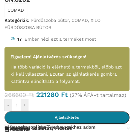
COMAD
Kategóriák:
Fürdőszoba bútor
,
COMAD
,
XILO
FÜRDŐSZOBA BÚTOR
17
Ember nézi ezt a terméket most
Figyelem!
Ajánlatkérés szükséges!
Ha több variáció is elérhető a termékből, előbb azt
ki kell választani. Ezután az ajánlatkérés gombra
kattintva elindítható a folyamat.
221280
Ft
266600
Ft
(27% ÁFÁ-t tartalmaz)
-
+
Ajánlatkérés
Összehasonlítás
Kedvencekhez adom
Szerelés, Szállítás, Fizetés
Tudástár