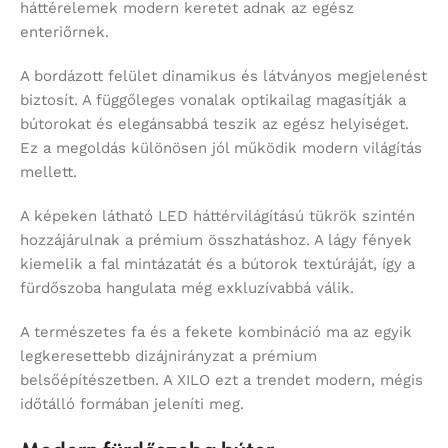
háttérelemek modern keretet adnak az egész
enteriőrnek.
A bordázott felület dinamikus és látványos megjelenést
biztosít. A függőleges vonalak optikailag magasítják a
bútorokat és elegánsabbá teszik az egész helyiséget.
Ez a megoldás különösen jól működik modern világítás
mellett.
A képeken látható LED háttérvilágítású tükrök szintén
hozzájárulnak a prémium összhatáshoz. A lágy fények
kiemelik a fal mintázatát és a bútorok textúráját, így a
fürdőszoba hangulata még exkluzívabbá válik.
A természetes fa és a fekete kombináció ma az egyik
legkeresettebb dizájnirányzat a prémium
belsőépítészetben. A XILO ezt a trendet modern, mégis
időtálló formában jeleníti meg.