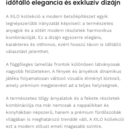
időtálló elegancia és exkluzív dizájn
A XILO kollekció a modern belsőépítészet egyik
legnépszerűbb irányzatát képviseli: a természetes
anyagok és a sötét modern részletek harmonikus
kombinációját. Ez a dizájn egyszerre elegáns,
karakteres és otthonos, ezért hosszú távon is időtálló
választást jelenthet.
A függőleges lamellás frontok különösen látványosak
nagyobb felületeken. A fények és árnyékok dinamikus
játéka folyamatosan változó vizuális élményt biztosít,
amely prémium megjelenést ad a teljes helyiségnek.
A természetes tölgy árnyalatok és a fekete részletek
kombinációja ma már nemcsak a nappalikban és
konyhákban népszerű, hanem a prémium fürdőszobák
világában is meghatározó trenddé vált. A XILO kollekció
ezt a modern stílust emeli magasabb szintre.