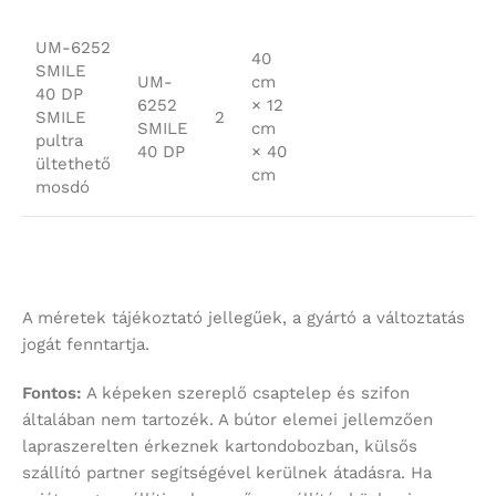
UM-6252
40
SMILE
UM-
cm
40 DP
6252
× 12
SMILE
2
SMILE
cm
pultra
40 DP
× 40
ültethető
cm
mosdó
A méretek tájékoztató jellegűek, a gyártó a változtatás
jogát fenntartja.
Fontos:
A képeken szereplő csaptelep és szifon
általában nem tartozék. A bútor elemei jellemzően
lapraszerelten érkeznek kartondobozban, külsős
szállító partner segítségével kerülnek átadásra. Ha