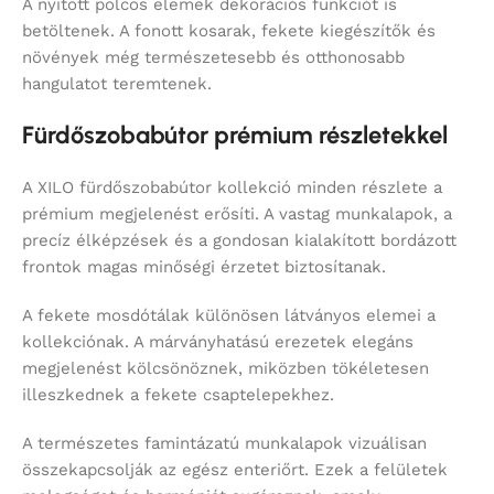
A nyitott polcos elemek dekorációs funkciót is
betöltenek. A fonott kosarak, fekete kiegészítők és
növények még természetesebb és otthonosabb
hangulatot teremtenek.
Fürdőszobabútor prémium részletekkel
A XILO fürdőszobabútor kollekció minden részlete a
prémium megjelenést erősíti. A vastag munkalapok, a
precíz élképzések és a gondosan kialakított bordázott
frontok magas minőségi érzetet biztosítanak.
A fekete mosdótálak különösen látványos elemei a
kollekciónak. A márványhatású erezetek elegáns
megjelenést kölcsönöznek, miközben tökéletesen
illeszkednek a fekete csaptelepekhez.
A természetes famintázatú munkalapok vizuálisan
összekapcsolják az egész enteriőrt. Ezek a felületek