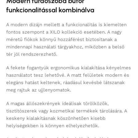
Modern fürdőszoba bútor
funkcionalitással kombinálva
A modern dizájn mellett a funkcionalitás is kiemelten
fontos szempont a XILO kollekció esetében. A nagy
méretű fiókok könnyű hozzáférést biztosítanak a
mindennapi használati tárgyakhoz, miközben a belső
tér jól rendszerezhető.
A fekete fogantyúk ergonomikus kialakítása kényelmes
használatot tesz lehetővé. A matt felületek modern és
elegáns hatást keltenek, ráadásul kevésbé látszanak
meg rajtuk az ujjlenyomatok.
A magas állószekrények ideálisak törölközők,
tisztítószerek vagy kozmetikai termékek tárolására. A
keskeny kialakításnak köszönhetően kisebb
helyiségekben is könnyen elhelyezhetők.