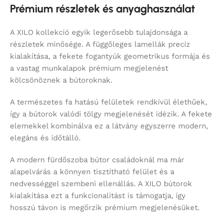
Prémium részletek és anyaghasználat
A XILO kollekció egyik legerősebb tulajdonsága a
részletek minősége. A függőleges lamellák precíz
kialakítása, a fekete fogantyúk geometrikus formája és
a vastag munkalapok prémium megjelenést
kölcsönöznek a bútoroknak.
A természetes fa hatású felületek rendkívül élethűek,
így a bútorok valódi tölgy megjelenését idézik. A fekete
elemekkel kombinálva ez a látvány egyszerre modern,
elegáns és időtálló.
A modern fürdőszoba bútor családoknál ma már
alapelvárás a könnyen tisztítható felület és a
nedvességgel szembeni ellenállás. A XILO bútorok
kialakítása ezt a funkcionalitást is támogatja, így
hosszú távon is megőrzik prémium megjelenésüket.