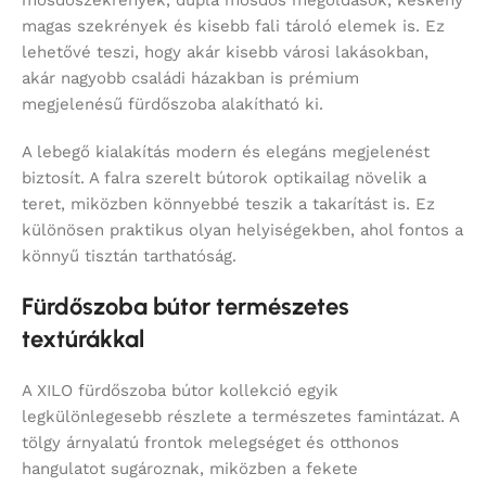
mosdószekrények, dupla mosdós megoldások, keskeny
magas szekrények és kisebb fali tároló elemek is. Ez
lehetővé teszi, hogy akár kisebb városi lakásokban,
akár nagyobb családi házakban is prémium
megjelenésű fürdőszoba alakítható ki.
A lebegő kialakítás modern és elegáns megjelenést
biztosít. A falra szerelt bútorok optikailag növelik a
teret, miközben könnyebbé teszik a takarítást is. Ez
különösen praktikus olyan helyiségekben, ahol fontos a
könnyű tisztán tarthatóság.
Fürdőszoba bútor természetes
textúrákkal
A XILO fürdőszoba bútor kollekció egyik
legkülönlegesebb részlete a természetes famintázat. A
tölgy árnyalatú frontok melegséget és otthonos
hangulatot sugároznak, miközben a fekete