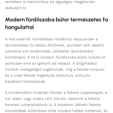
terekben is harmonikus és egységes megjelenés
alakuljon ki.
Modern fürdőszoba bútor természetes fa
hangulattal
A mai enteriőr trendekben rendkívül népszerűek a
természetes fa hatású felületek, azonban sok vásárló
szeretné ezt modernebb, sötétebb részletekkel
kombinálni. A XILO modern fürdőszoba bútor kollekció
pontosan erre az igényre ad választ. A tölgyhatású
frontok melegséget sugároznak, míg a fekete korpusz
és a matt fekete fogantyúk letisztult, exkluzív
karaktert biztosítanak.
A kollekcióhoz kiválóan illenek a fekete csaptelepek, a
kör alakú vagy ovális LED tükrök, valamint a fekete
keretes zuhanykabinok is. A képeken látható fekete
mosdótálak különösen erős vizuális hatást keltenek, és