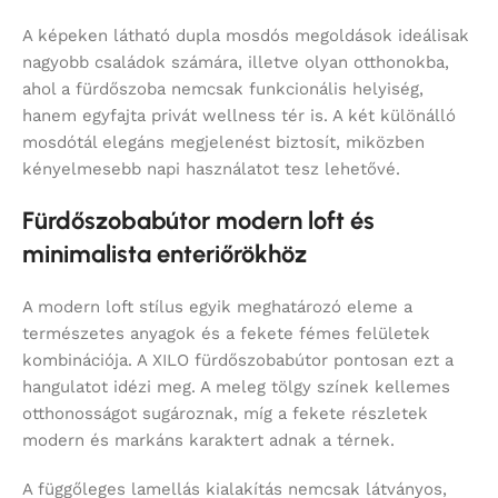
A képeken látható dupla mosdós megoldások ideálisak
nagyobb családok számára, illetve olyan otthonokba,
ahol a fürdőszoba nemcsak funkcionális helyiség,
hanem egyfajta privát wellness tér is. A két különálló
mosdótál elegáns megjelenést biztosít, miközben
kényelmesebb napi használatot tesz lehetővé.
Fürdőszobabútor modern loft és
minimalista enteriőrökhöz
A modern loft stílus egyik meghatározó eleme a
természetes anyagok és a fekete fémes felületek
kombinációja. A XILO fürdőszobabútor pontosan ezt a
hangulatot idézi meg. A meleg tölgy színek kellemes
otthonosságot sugároznak, míg a fekete részletek
modern és markáns karaktert adnak a térnek.
A függőleges lamellás kialakítás nemcsak látványos,