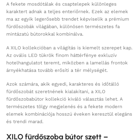
A fekete mosdótálak és csaptelepek különleges
karaktert adnak a teljes enteriőrnek. Ezek az elemek
ma az egyik legerősebb trendet képviselik a prémium
fürdőszobák világában, különösen természetes fa
mintázatú bútorokkal kombinálva.
A XILO kollekcióban a világítás is kiemelt szerepet kap.
Az ovális LED tükrök finom háttérfénye exkluzív
hotelhangulatot teremt, miközben a lamellás frontok
árnyékhatása tovább erősíti a tér mélységét.
Azok számára, akik egyedi, karakteres és időtálló
fürdőszobát szeretnének kialakítani, a XILO
fürdőszobabútor kollekció kiváló választás lehet. A
természetes tölgy megjelenés és a fekete modern
elemek kombinációja hosszú éveken keresztül elegáns
és trendi marad.
XILO fürdőszoba bútor szett –