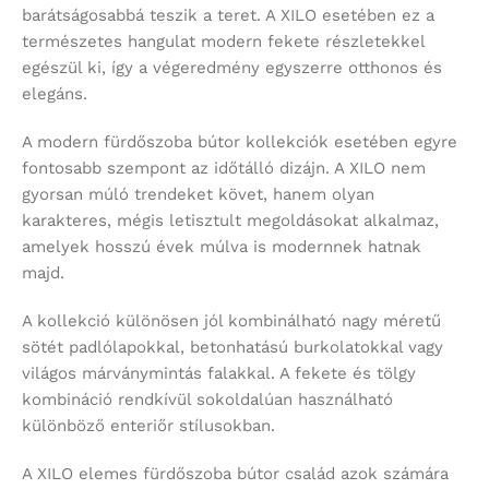
barátságosabbá teszik a teret. A XILO esetében ez a
természetes hangulat modern fekete részletekkel
egészül ki, így a végeredmény egyszerre otthonos és
elegáns.
A modern fürdőszoba bútor kollekciók esetében egyre
fontosabb szempont az időtálló dizájn. A XILO nem
gyorsan múló trendeket követ, hanem olyan
karakteres, mégis letisztult megoldásokat alkalmaz,
amelyek hosszú évek múlva is modernnek hatnak
majd.
A kollekció különösen jól kombinálható nagy méretű
sötét padlólapokkal, betonhatású burkolatokkal vagy
világos márványmintás falakkal. A fekete és tölgy
kombináció rendkívül sokoldalúan használható
különböző enteriőr stílusokban.
A XILO elemes fürdőszoba bútor család azok számára