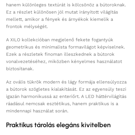
hanem különleges textúrát is kölcsönöz a bútoroknak.
Ez a részlet különösen jól mutat irányított világítás
mellett, amikor a fények és árnyékok kiemelik a
frontok mélységét.
A XILO kollekcióban megjelenő fekete fogantyúk
geometrikus és minimalista formavilágot képviselnek.
Ezek a részletek finoman illeszkednek a bútorok
vonalvezetéséhez, miközben kényelmes használatot
biztosítanak.
Az ovális tükrök modern és lágy formája ellensúlyozza
a bútorok szögletes kialakítását. Ez az egyensúly teszi
igazán harmonikussá az enteriőrt. A LED háttérvilágítás
ráadásul nemcsak esztétikus, hanem praktikus is a
mindennapi használat során.
Praktikus tárolás elegáns kivitelben