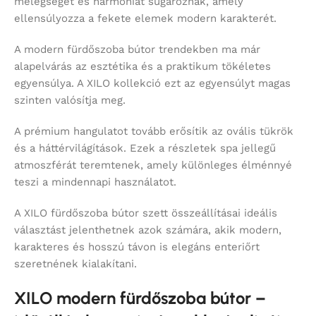
melegséget és harmóniát sugároznak, amely
ellensúlyozza a fekete elemek modern karakterét.
A modern fürdőszoba bútor trendekben ma már
alapelvárás az esztétika és a praktikum tökéletes
egyensúlya. A XILO kollekció ezt az egyensúlyt magas
szinten valósítja meg.
A prémium hangulatot tovább erősítik az ovális tükrök
és a háttérvilágítások. Ezek a részletek spa jellegű
atmoszférát teremtenek, amely különleges élménnyé
teszi a mindennapi használatot.
A XILO fürdőszoba bútor szett összeállításai ideális
választást jelenthetnek azok számára, akik modern,
karakteres és hosszú távon is elegáns enteriőrt
szeretnének kialakítani.
XILO modern fürdőszoba bútor –