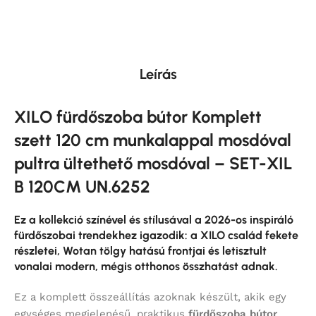
Leírás
XILO fürdőszoba bútor Komplett
szett 120 cm munkalappal mosdóval
pultra ültethető mosdóval – SET-XIL
B 120CM UN.6252
Ez a kollekció színével és stílusával a 2026-os inspiráló
fürdőszobai trendekhez igazodik: a XILO család fekete
részletei, Wotan tölgy hatású frontjai és letisztult
vonalai modern, mégis otthonos összhatást adnak.
Ez a komplett összeállítás azoknak készült, akik egy
egységes megjelenésű, praktikus
fürdőszoba bútor