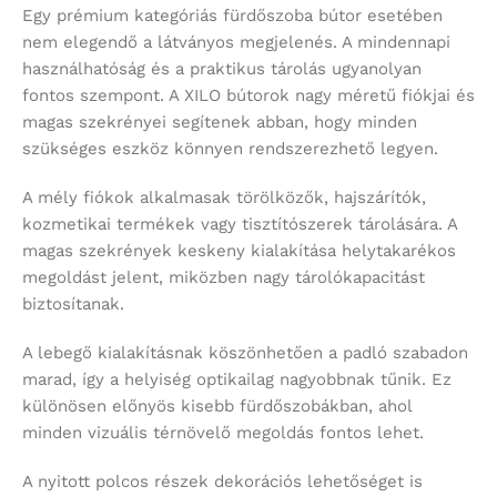
Egy prémium kategóriás fürdőszoba bútor esetében
nem elegendő a látványos megjelenés. A mindennapi
használhatóság és a praktikus tárolás ugyanolyan
fontos szempont. A XILO bútorok nagy méretű fiókjai és
magas szekrényei segítenek abban, hogy minden
szükséges eszköz könnyen rendszerezhető legyen.
A mély fiókok alkalmasak törölközők, hajszárítók,
kozmetikai termékek vagy tisztítószerek tárolására. A
magas szekrények keskeny kialakítása helytakarékos
megoldást jelent, miközben nagy tárolókapacitást
biztosítanak.
A lebegő kialakításnak köszönhetően a padló szabadon
marad, így a helyiség optikailag nagyobbnak tűnik. Ez
különösen előnyös kisebb fürdőszobákban, ahol
minden vizuális térnövelő megoldás fontos lehet.
A nyitott polcos részek dekorációs lehetőséget is