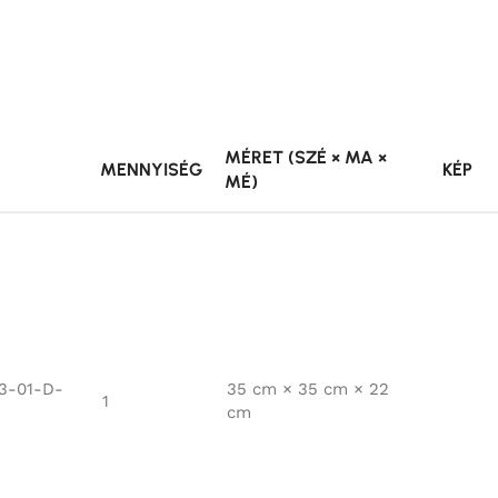
MÉRET (SZÉ × MA ×
MENNYISÉG
KÉP
MÉ)
3-01-D-
35 cm × 35 cm × 22
1
cm