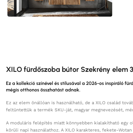
XILO fürdőszoba bútor Szekrény elem 
Ez a kollekció színével és stílusával a 2026-os inspiráló f
mégis otthonos összhatást adnak.
Ez az elem önállóan is használható, de a XILO család tovább
feltüntettük a termék SKU-ját, magyar megnevezését, mére
A moduláris felépítés miatt könnyebben kialakítható egy 
körüli napi használathoz. A XILO karakteres, fekete-Wota