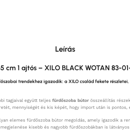
Leírás
35 cm 1 ajtós – XILO BLACK WOTAN 83-01
ürdőszobai trendekhez igazodik: a XILO család fekete részletei,
i tagjaival együtt teljes
fürdőszoba bútor
összeállítás részek
tét, mennyiségét és kis képét, hogy import után is pontos, 
olyan elemes fürdőszoba bútor megoldás, amely igazodik a ren
n megjelenése kisebb és nagyobb fürdőszobákban is látványos 