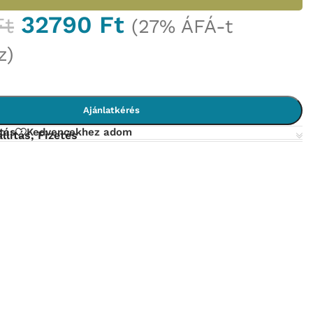
32790
Ft
Ft
(27% ÁFÁ-t
z)
Ajánlatkérés
tás
Kedvencekhez adom
llítás, Fizetés