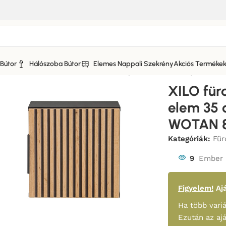
Bútor
Hálószoba Bútor
Elemes Nappali Szekrény
Akciós Terméke
OR
/
XILO fürdőszoba bútor Szekrény elem 35 cm 1 ajtós – 
XILO für
elem 35 
WOTAN 8
Kategóriák:
Für
9
Ember 
Figyelem!
Ajá
Ha több variá
Ezután az aj