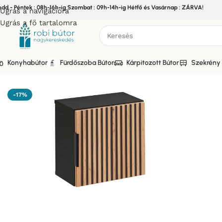
edd - Péntek : 08h-16h-ig Szombat : 09h-14h-ig Hétfő és Vasárnap : ZÁRVA!
Ugrás a navigációra
Ugrás a fő tartalomra
Konyhabútor
Fürdőszoba Bútor
Kárpitozott Bútor
Szekrény 
Kezdőlap
/
Bútor
/
Fürdőszoba bútor
/
XILO FÜRDŐSZOBA BÚT
-17%