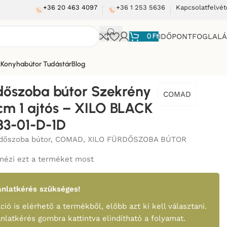
+36 20 463 4097
+36 1 253 5636
Kapcsolatfelvét
0
Ft
IDŐPONTFOGLAL
k
Konyhabútor Tudástár
Blog
XILO BLACK WOTAN 83-01-D-1D
dőszoba bútor Szekrény
COMAD
cm 1 ajtós – XILO BLACK
3-01-D-1D
dőszoba bútor
,
COMAD
,
XILO FÜRDŐSZOBA BÚTOR
nézi ezt a terméket most
nlatkérés szükséges!
ció is elérhető a termékből, előbb azt ki kell választani.
ánlatkérés gombra kattintva elindítható a folyamat.