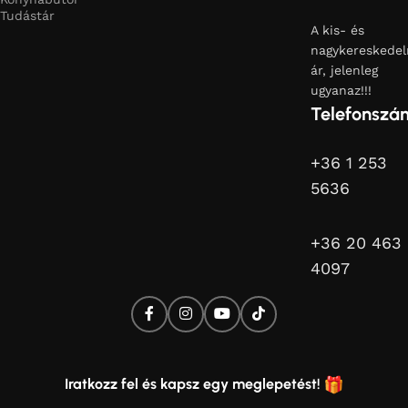
Tudástár
A kis- és
nagykereskedel
ár, jelenleg
ugyanaz!!!
Telefonszá
+36 1 253
5636
+36 20 463
4097
Iratkozz fel és kapsz egy meglepetést!