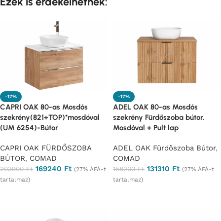
Ezek is érdekelhetnek:
-17%
-17%
CAPRI OAK 80-as Mosdós
ADEL OAK 80-as Mosdós
szekrény(821+TOP)*mosdóval
szekrény Fürdőszoba bútor.
(UM 6254)-Bútor
Mosdóval + Pult lap
CAPRI OAK FÜRDŐSZOBA
ADEL OAK Fürdőszoba Bútor
,
BÚTOR
,
COMAD
COMAD
169240
Ft
131310
Ft
203900
Ft
158200
Ft
(27% ÁFÁ-t
(27% ÁFÁ-t
tartalmaz)
tartalmaz)
Ajánlatkérés
Ajánlatkérés