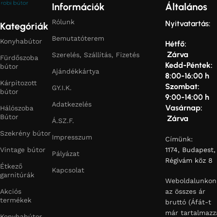
Információk
Általános
Rólunk
Nyitvatartás:
Kategóriák
Bemutatóterem
Konyhabútor
Hétfő:
Zárva
Szerelés, Szállítás, Fizetés
Fürdőszoba
Kedd-Péntek:
bútor
Ajándékkártya
8:00-16:00 h
Kárpitozott
Szombat:
GY.I.K.
bútor
9:00-14:00 h
Adatkezelés
Vasárnap:
Hálószoba
Bútor
Zárva
Á.SZ.F.
Szekrény bútor
Impresszum
Címünk:
Vintage bútor
1174, Budapest,
Pályázat
Régivám köz 8
Étkező
Kapcsolat
garnitúrák
Weboldalunkon
Akciós
az összes ár
termékek
bruttó (Áfát-t
már tartalmazz
Konyhabútor