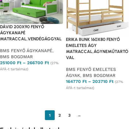
DÁVID 200X90 FENYŐ
ÁGYKANAPÉ
MATRACCAL,VENDÉGÁGGYAL
ERIKA BUNK 160X80 FENYŐ
EMELETES ÁGY
BMS FENYŐ ÁGYKANAPÉ
,
MATRACCAL,ÁGYNEMŰTARTÓ
BMS BOGDMAR
VAL
251000
Ft
–
266700
Ft
(27%
BMS FENYŐ EMELETES
ÁFÁ-t tartalmaz)
ÁGYAK
,
BMS BOGDMAR
Opciók választása
164770
Ft
–
203710
Ft
(27%
ÁFÁ-t tartalmaz)
Opciók választása
1
2
3
→