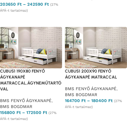
203650
Ft
–
242590
Ft
(27%
Opciók választása
ÁFÁ-t tartalmaz)
Opciók választása
CUBUS1 190X80 FENYŐ
CUBUS1 200X90 FENYŐ
ÁGYKANAPÉ
ÁGYKANAPÉ MATRACCAL
MATRACCAL,ÁGYNEMŰTARTÓ
BMS FENYŐ ÁGYKANAPÉ
,
VAL
BMS BOGDMAR
BMS FENYŐ ÁGYKANAPÉ
,
164700
Ft
–
180400
Ft
(27%
BMS BOGDMAR
ÁFÁ-t tartalmaz)
156800
Ft
–
172500
Ft
(27%
Opciók választása
ÁFÁ-t tartalmaz)
Opciók választása