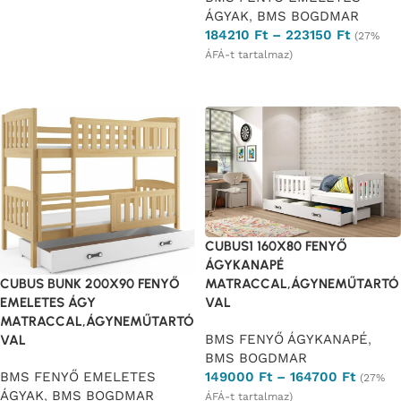
ÁGYAK
,
BMS BOGDMAR
184210
Ft
–
223150
Ft
(27%
ÁFÁ-t tartalmaz)
Opciók választása
CUBUS1 160X80 FENYŐ
ÁGYKANAPÉ
MATRACCAL,ÁGYNEMŰTARTÓ
CUBUS BUNK 200X90 FENYŐ
VAL
EMELETES ÁGY
MATRACCAL,ÁGYNEMŰTARTÓ
BMS FENYŐ ÁGYKANAPÉ
,
VAL
BMS BOGDMAR
149000
Ft
–
164700
Ft
BMS FENYŐ EMELETES
(27%
ÁGYAK
,
BMS BOGDMAR
ÁFÁ-t tartalmaz)