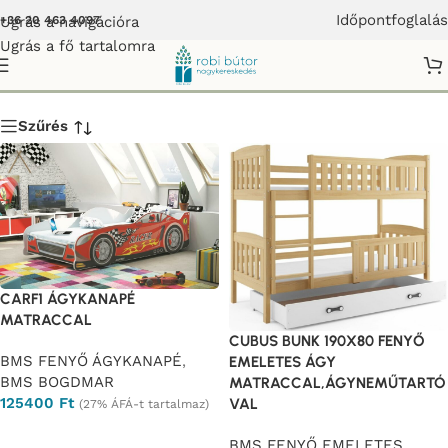
Időpontfoglalás
Ugrás a navigációra
+36 20 463 4097
Ugrás a fő tartalomra
BMS BOGDMAR
Szűrés
CARF1 ÁGYKANAPÉ
MATRACCAL
CUBUS BUNK 190X80 FENYŐ
BMS FENYŐ ÁGYKANAPÉ
,
EMELETES ÁGY
BMS BOGDMAR
MATRACCAL,ÁGYNEMŰTARTÓ
125400
Ft
VAL
(27% ÁFÁ-t tartalmaz)
Opciók választása
BMS FENYŐ EMELETES