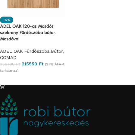
-17%
ADEL OAK 120-as Mosdós
szekrény Fürdőszoba bútor.
Mosdóval
ADEL OAK Fürdőszoba Bútor
,
COMAD
215550
Ft
259700
Ft
(27% ÁFÁ-t
tartalmaz)
Ajánlatkérés