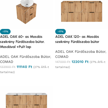
-17%
-17%
ADEL OAK 60- as Mosdós
ADEL OAK 120- as Mosdós
szekrény Fürdőszoba bútor.
szekrény Fürdőszoba bútor
Mosdóval +Pult lap
ADEL OAK Fürdőszoba Bútor
,
ADEL OAK Fürdőszoba Bútor
,
COMAD
COMAD
122010
Ft
147000
Ft
(27% ÁFÁ-t
111140
Ft
133900
Ft
(27% ÁFÁ-t
tartalmaz)
tartalmaz)
Ajánlatkérés
Ajánlatkérés