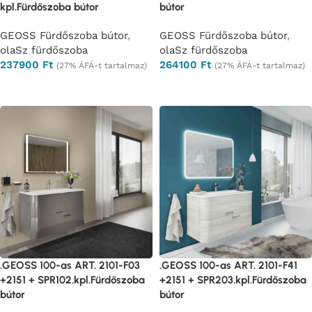
kpl.Fürdőszoba bútor
bútor
GEOSS Fürdőszoba bútor
,
GEOSS Fürdőszoba bútor
,
olaSz fürdőszoba
olaSz fürdőszoba
237900
Ft
264100
Ft
(27% ÁFÁ-t tartalmaz)
(27% ÁFÁ-t tartalmaz)
Opciók választása
Opciók választása
.GEOSS 100-as ART. 2101-F03
.GEOSS 100-as ART. 2101-F41
+2151 + SPR102.kpl.Fürdőszoba
+2151 + SPR203.kpl.Fürdőszoba
bútor
bútor