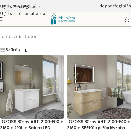
Időpontfoglalás
Ugrás a navigációra
+36 20 463 4097
Ugrás a fő tartalomra
GEOSS Fürdőszoba bútor
fürdőszoba bútor
Szűrés
..GEOSS 80-as ART. 2100-F00 +
..GEOSS 80-as ART. 2100-F40 +
2150 + 210L + Saturn LED
2150 + SPR101.kpl.Fürdőszoba