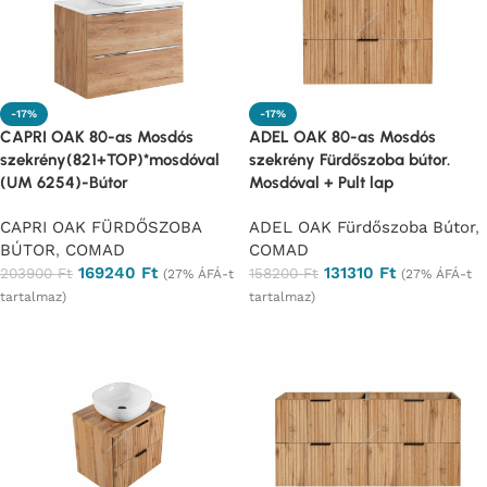
-17%
-17%
CAPRI OAK 80-as Mosdós
ADEL OAK 80-as Mosdós
szekrény(821+TOP)*mosdóval
szekrény Fürdőszoba bútor.
(UM 6254)-Bútor
Mosdóval + Pult lap
CAPRI OAK FÜRDŐSZOBA
ADEL OAK Fürdőszoba Bútor
,
BÚTOR
,
COMAD
COMAD
169240
Ft
131310
Ft
203900
Ft
158200
Ft
(27% ÁFÁ-t
(27% ÁFÁ-t
tartalmaz)
tartalmaz)
Ajánlatkérés
Ajánlatkérés