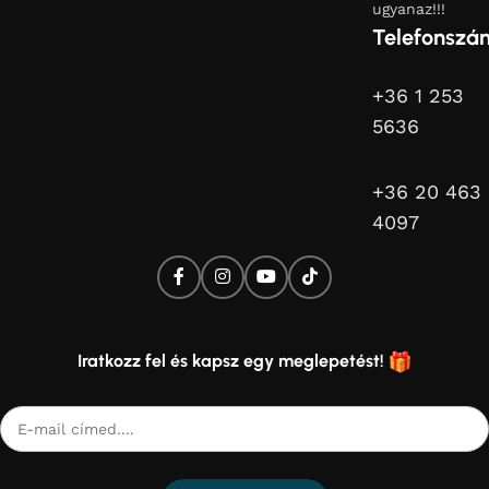
ugyanaz!!!
Telefonszá
+36 1 253
5636
+36 20 463
4097
Iratkozz fel és kapsz egy meglepetést!