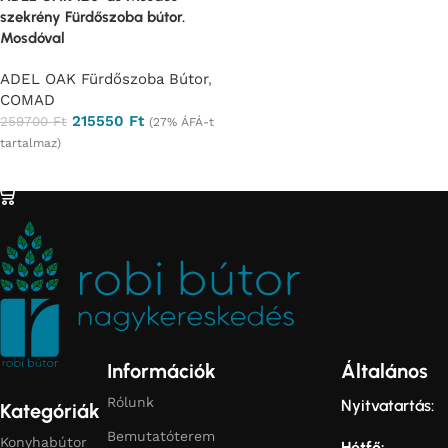
szekrény Fürdőszoba bútor.
Mosdóval
ADEL OAK Fürdőszoba Bútor
,
COMAD
215550
Ft
259700
Ft
(27% ÁFÁ-t
tartalmaz)
Ajánlatkérés
Információk
Általános
Rólunk
Nyitvatartás:
Kategóriák
Bemutatóterem
Konyhabútor
Hétfő: