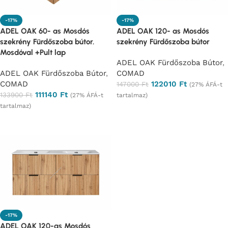
-17%
-17%
ADEL OAK 60- as Mosdós
ADEL OAK 120- as Mosdós
szekrény Fürdőszoba bútor.
szekrény Fürdőszoba bútor
Mosdóval +Pult lap
ADEL OAK Fürdőszoba Bútor
,
ADEL OAK Fürdőszoba Bútor
,
COMAD
COMAD
122010
Ft
147000
Ft
(27% ÁFÁ-t
111140
Ft
133900
Ft
(27% ÁFÁ-t
tartalmaz)
tartalmaz)
Ajánlatkérés
Ajánlatkérés
-17%
ADEL OAK 120-as Mosdós