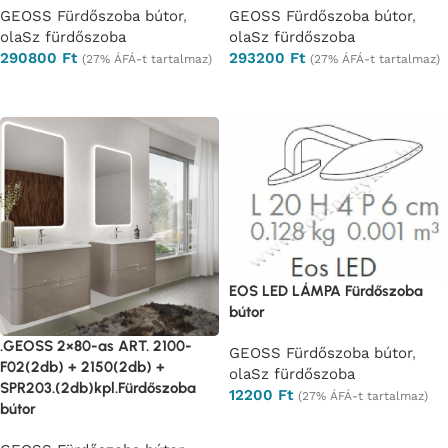
GEOSS Fürdőszoba bútor
,
GEOSS Fürdőszoba bútor
,
olaSz fürdőszoba
olaSz fürdőszoba
290800
Ft
293200
Ft
(27% ÁFÁ-t tartalmaz)
(27% ÁFÁ-t tartalmaz)
Opciók választása
Opciók választása
EOS LED LÁMPA Fürdőszoba
bútor
.GEOSS 2×80-as ART. 2100-
GEOSS Fürdőszoba bútor
,
F02(2db) + 2150(2db) +
olaSz fürdőszoba
SPR203.(2db)kpl.Fürdőszoba
12200
Ft
(27% ÁFÁ-t tartalmaz)
bútor
Ajánlatkérés