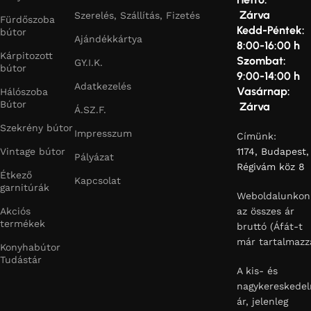
Zárva
Szerelés, Szállítás, Fizetés
Fürdőszoba
Kedd-Péntek:
bútor
Ajándékkártya
8:00-16:00 h
Kárpitozott
Szombat:
GY.I.K.
bútor
9:00-14:00 h
Adatkezelés
Vasárnap:
Hálószoba
Bútor
Zárva
Á.SZ.F.
Szekrény bútor
Impresszum
Címünk:
Vintage bútor
1174, Budapest,
Pályázat
Régivám köz 8
Étkező
Kapcsolat
garnitúrák
Weboldalunkon
Akciós
az összes ár
termékek
bruttó (Áfát-t
már tartalmazz
Konyhabútor
Tudástár
A kis- és
nagykereskedel
ár, jelenleg