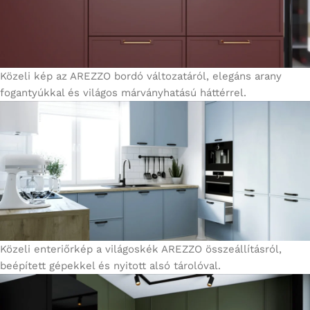
Közeli kép az AREZZO bordó változatáról, elegáns arany
fogantyúkkal és világos márványhatású háttérrel.
Közeli enteriőrkép a világoskék AREZZO összeállításról,
beépített gépekkel és nyitott alsó tárolóval.