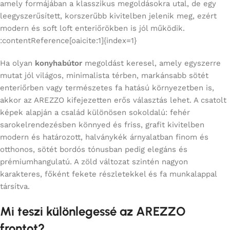
amely formájában a klasszikus megoldásokra utal, de egy
leegyszerűsített, korszerűbb kivitelben jelenik meg, ezért
modern és soft loft enteriőrökben is jól működik.
:contentReference[oaicite:1]{index=1}
Ha olyan
konyhabútor
megoldást keresel, amely egyszerre
mutat jól világos, minimalista térben, markánsabb sötét
enteriőrben vagy természetes fa hatású környezetben is,
akkor az AREZZO kifejezetten erős választás lehet. A csatolt
képek alapján a család különösen sokoldalú: fehér
sarokelrendezésben könnyed és friss, grafit kivitelben
modern és határozott, halványkék árnyalatban finom és
otthonos, sötét bordós tónusban pedig elegáns és
prémiumhangulatú. A zöld változat szintén nagyon
karakteres, főként fekete részletekkel és fa munkalappal
társítva.
Mi teszi különlegessé az AREZZO
frontot?