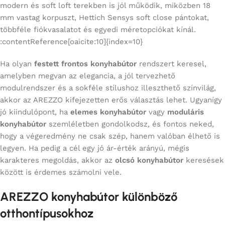
modern és soft loft terekben is jól működik, miközben 18
mm vastag korpuszt, Hettich Sensys soft close pántokat,
többféle fiókvasalatot és egyedi méretopciókat kínál.
:contentReference[oaicite:10]{index=10}
Ha olyan
festett frontos konyhabútor
rendszert keresel,
amelyben megvan az elegancia, a jól tervezhető
modulrendszer és a sokféle stílushoz illeszthető színvilág,
akkor az AREZZO kifejezetten erős választás lehet. Ugyanígy
jó kiindulópont, ha
elemes konyhabútor
vagy
moduláris
konyhabútor
szemléletben gondolkodsz, és fontos neked,
hogy a végeredmény ne csak szép, hanem valóban élhető is
legyen. Ha pedig a cél egy jó ár-érték arányú, mégis
karakteres megoldás, akkor az
olcsó konyhabútor
keresések
között is érdemes számolni vele.
AREZZO konyhabútor különböző
otthontípusokhoz