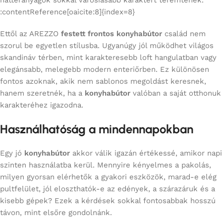
háttéranyagok sokkal városiasabb karaktert teremtenek.
:contentReference[oaicite:8]{index=8}
Ettől az AREZZO
festett frontos konyhabútor
család nem
szorul be egyetlen stílusba. Ugyanúgy jól működhet világos
skandináv térben, mint karakteresebb loft hangulatban vagy
elegánsabb, melegebb modern enteriőrben. Ez különösen
fontos azoknak, akik nem sablonos megoldást keresnek,
hanem szeretnék, ha a
konyhabútor
valóban a saját otthonuk
karakteréhez igazodna.
Használhatóság a mindennapokban
Egy jó
konyhabútor
akkor válik igazán értékessé, amikor napi
szinten használatba kerül. Mennyire kényelmes a pakolás,
milyen gyorsan elérhetők a gyakori eszközök, marad-e elég
pultfelület, jól eloszthatók-e az edények, a szárazáruk és a
kisebb gépek? Ezek a kérdések sokkal fontosabbak hosszú
távon, mint elsőre gondolnánk.