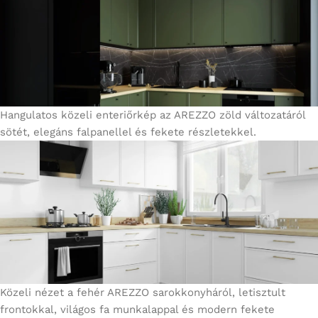
Hangulatos közeli enteriőrkép az AREZZO zöld változatáról
sötét, elegáns falpanellel és fekete részletekkel.
Közeli nézet a fehér AREZZO sarokkonyháról, letisztult
frontokkal, világos fa munkalappal és modern fekete