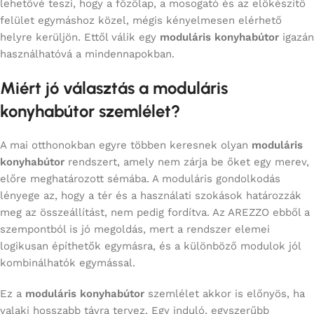
lehetővé teszi, hogy a főzőlap, a mosogató és az előkészítő
felület egymáshoz közel, mégis kényelmesen elérhető
helyre kerüljön. Ettől válik egy
moduláris konyhabútor
igazán
használhatóvá a mindennapokban.
Miért jó választás a moduláris
konyhabútor szemlélet?
A mai otthonokban egyre többen keresnek olyan
moduláris
konyhabútor
rendszert, amely nem zárja be őket egy merev,
előre meghatározott sémába. A moduláris gondolkodás
lényege az, hogy a tér és a használati szokások határozzák
meg az összeállítást, nem pedig fordítva. Az AREZZO ebből a
szempontból is jó megoldás, mert a rendszer elemei
logikusan építhetők egymásra, és a különböző modulok jól
kombinálhatók egymással.
Ez a
moduláris konyhabútor
szemlélet akkor is előnyös, ha
valaki hosszabb távra tervez. Egy induló, egyszerűbb