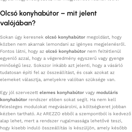
Olcsó konyhabútor – mit jelent
valójában?
Sokan úgy keresnek
olcsó konyhabútor
megoldást, hogy
közben nem akarnak lemondani az igényes megjelenésről.
Fontos látni, hogy az
olcsó konyhabútor
nem feltétlenül
egyenlő azzal, hogy a végeredmény egyszerű vagy gyenge
minőségű lesz. Sokszor inkább azt jelenti, hogy a vásárló
tudatosan építi fel az összeállítást, és csak azokat az
elemeket választja, amelyekre valóban szüksége van.
Egy jól szervezett
elemes konyhabútor
vagy
moduláris
konyhabútor
rendszer ebben sokat segít. Ha nem kell
felesleges modulokat megvásárolni, a költségkeret jobban
kézben tartható. Az AREZZO ebből a szempontból is kedvező
alap lehet, mert a rendszer rugalmassága lehetővé teszi,
hogy kisebb induló összeállítás is készüljön, amely később