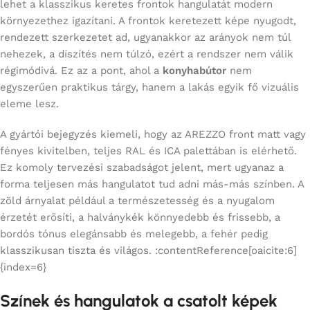
lehet a klasszikus keretes frontok hangulatát modern
környezethez igazítani. A frontok keretezett képe nyugodt,
rendezett szerkezetet ad, ugyanakkor az arányok nem túl
nehezek, a díszítés nem túlzó, ezért a rendszer nem válik
régimódivá. Ez az a pont, ahol a
konyhabútor
nem
egyszerűen praktikus tárgy, hanem a lakás egyik fő vizuális
eleme lesz.
A gyártói bejegyzés kiemeli, hogy az AREZZO front matt vagy
fényes kivitelben, teljes RAL és ICA palettában is elérhető.
Ez komoly tervezési szabadságot jelent, mert ugyanaz a
forma teljesen más hangulatot tud adni más-más színben. A
zöld árnyalat például a természetesség és a nyugalom
érzetét erősíti, a halványkék könnyedebb és frissebb, a
bordós tónus elegánsabb és melegebb, a fehér pedig
klasszikusan tiszta és világos. :contentReference[oaicite:6]
{index=6}
Színek és hangulatok a csatolt képek