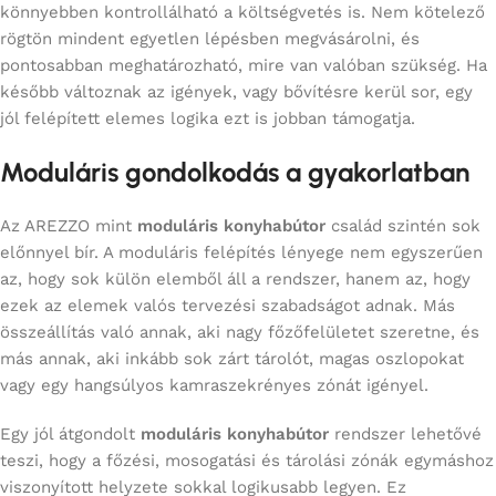
könnyebben kontrollálható a költségvetés is. Nem kötelező
rögtön mindent egyetlen lépésben megvásárolni, és
pontosabban meghatározható, mire van valóban szükség. Ha
később változnak az igények, vagy bővítésre kerül sor, egy
jól felépített elemes logika ezt is jobban támogatja.
Moduláris gondolkodás a gyakorlatban
Az AREZZO mint
moduláris konyhabútor
család szintén sok
előnnyel bír. A moduláris felépítés lényege nem egyszerűen
az, hogy sok külön elemből áll a rendszer, hanem az, hogy
ezek az elemek valós tervezési szabadságot adnak. Más
összeállítás való annak, aki nagy főzőfelületet szeretne, és
más annak, aki inkább sok zárt tárolót, magas oszlopokat
vagy egy hangsúlyos kamraszekrényes zónát igényel.
Egy jól átgondolt
moduláris konyhabútor
rendszer lehetővé
teszi, hogy a főzési, mosogatási és tárolási zónák egymáshoz
viszonyított helyzete sokkal logikusabb legyen. Ez