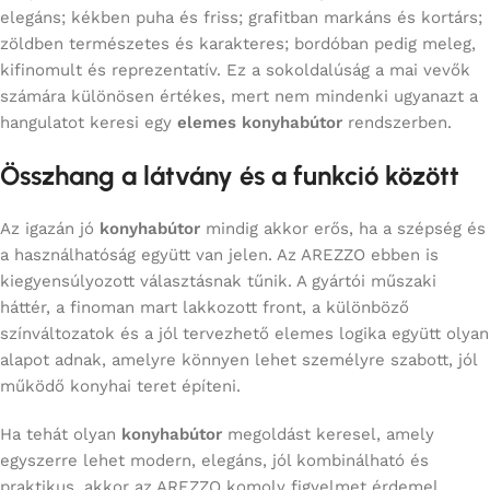
elegáns; kékben puha és friss; grafitban markáns és kortárs;
zöldben természetes és karakteres; bordóban pedig meleg,
kifinomult és reprezentatív. Ez a sokoldalúság a mai vevők
számára különösen értékes, mert nem mindenki ugyanazt a
hangulatot keresi egy
elemes konyhabútor
rendszerben.
Összhang a látvány és a funkció között
Az igazán jó
konyhabútor
mindig akkor erős, ha a szépség és
a használhatóság együtt van jelen. Az AREZZO ebben is
kiegyensúlyozott választásnak tűnik. A gyártói műszaki
háttér, a finoman mart lakkozott front, a különböző
színváltozatok és a jól tervezhető elemes logika együtt olyan
alapot adnak, amelyre könnyen lehet személyre szabott, jól
működő konyhai teret építeni.
Ha tehát olyan
konyhabútor
megoldást keresel, amely
egyszerre lehet modern, elegáns, jól kombinálható és
praktikus, akkor az AREZZO komoly figyelmet érdemel.