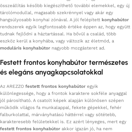
összeállítás később kiegészíthető további elemekkel, egy új
tárolómodullal, magasabb szekrénnyel vagy akár egy
hangsúlyosabb konyhai zónával. A jól felépített
konyhabútor
rendszerek egyik legfontosabb értéke éppen az, hogy együtt
tudnak fejlődni a háztartással. Ha bővül a család, több
eszköz kerül a konyhába, vagy változik az életmód, a
moduláris konyhabútor
nagyobb mozgásteret ad.
Festett frontos konyhabútor természetes
és elegáns anyagkapcsolatokkal
Az AREZZO
festett frontos konyhabútor
egyik
különlegessége, hogy a frontok karaktere sokféle anyaggal
jól párosítható. A csatolt képek alapján különösen szépen
működik világos fa munkalappal, fekete gépekkel, fehér
falburkolattal, márványhatású háttérrel vagy sötétebb,
karakteresebb felületekkel is. Ez azért lényeges, mert egy
festett frontos konyhabútor
akkor igazán jó, ha nem