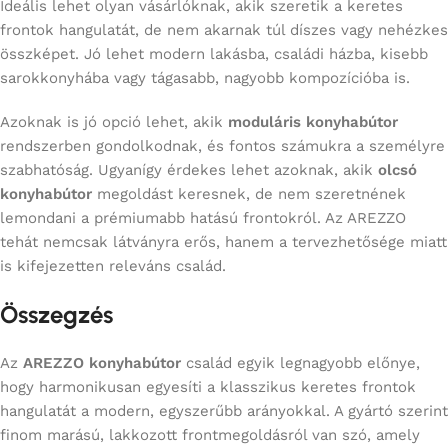
Ideális lehet olyan vásárlóknak, akik szeretik a keretes
frontok hangulatát, de nem akarnak túl díszes vagy nehézkes
összképet. Jó lehet modern lakásba, családi házba, kisebb
sarokkonyhába vagy tágasabb, nagyobb kompozícióba is.
Azoknak is jó opció lehet, akik
moduláris konyhabútor
rendszerben gondolkodnak, és fontos számukra a személyre
szabhatóság. Ugyanígy érdekes lehet azoknak, akik
olcsó
konyhabútor
megoldást keresnek, de nem szeretnének
lemondani a prémiumabb hatású frontokról. Az AREZZO
tehát nemcsak látványra erős, hanem a tervezhetősége miatt
is kifejezetten releváns család.
Összegzés
Az
AREZZO konyhabútor
család egyik legnagyobb előnye,
hogy harmonikusan egyesíti a klasszikus keretes frontok
hangulatát a modern, egyszerűbb arányokkal. A gyártó szerint
finom marású, lakkozott frontmegoldásról van szó, amely