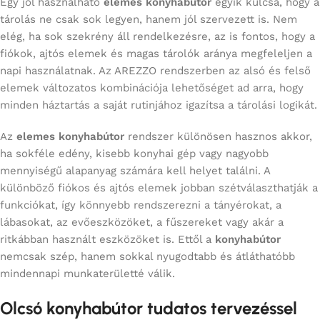
Egy jól használható
elemes konyhabútor
egyik kulcsa, hogy a
tárolás ne csak sok legyen, hanem jól szervezett is. Nem
elég, ha sok szekrény áll rendelkezésre, az is fontos, hogy a
fiókok, ajtós elemek és magas tárolók aránya megfeleljen a
napi használatnak. Az AREZZO rendszerben az alsó és felső
elemek változatos kombinációja lehetőséget ad arra, hogy
minden háztartás a saját rutinjához igazítsa a tárolási logikát.
Az
elemes konyhabútor
rendszer különösen hasznos akkor,
ha sokféle edény, kisebb konyhai gép vagy nagyobb
mennyiségű alapanyag számára kell helyet találni. A
különböző fiókos és ajtós elemek jobban szétválaszthatják a
funkciókat, így könnyebb rendszerezni a tányérokat, a
lábasokat, az evőeszközöket, a fűszereket vagy akár a
ritkábban használt eszközöket is. Ettől a
konyhabútor
nemcsak szép, hanem sokkal nyugodtabb és átláthatóbb
mindennapi munkaterületté válik.
Olcsó konyhabútor tudatos tervezéssel