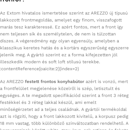
Az Extom hivatalos ismertetése szerint az AREZZO új típusú
lakkozott frontmegoldás, amelyet egy finom, visszafogott
marás tesz karakteressé. Ez azért fontos, mert a front így
nem teljesen sík és személytelen, de nem is túlzottan
díszes. A végeredmény egy olyan egyensúly, amelyben a
klasszikus keretes hatás és a kortárs egyszerűség egyszerre
jelenik meg. A gyártó szerint ez a forma kifejezetten jól
illeszkedik modern és soft loft stílusú terekbe.
:contentReference[oaicite:2]{index=2}
Az AREZZO
festett frontos konyhabútor
azért is vonzó, mert
a frontfelület megjelenése közelről is szép, letisztult és
egységes. A te megadott specifikációd szerint a front 3 réteg
festékkel és 3 réteg lakkal készül, ami emelt
minőségérzetet ad a teljes családnak. A gyártói termékoldal
azt is rögzíti, hogy a front lakkozott kivitelű, a korpusz pedig
18 mm vastag, több különböző színváltozatban rendelhető. A