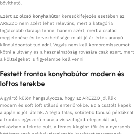
bővíthető.
Ezért az
olcsó konyhabútor
keresőkifejezés esetében az
AREZZO nem azért lehet releváns, mert a kategória
legolcsóbb darabja lenne, hanem azért, mert a család
megjelenése és tervezhetősége miatt jó ár-érték arányú
kiindulópontot tud adni. Vagyis nem kell kompromisszumot
kötni a látvány és a használhatóság rovására csak azért, mert
a költségeket is figyelembe kell venni.
Festett frontos konyhabútor modern és
loftos terekbe
A gyártó külön hangsúlyozza, hogy az AREZZO jól illik
modern és soft loft stílusú enteriőrökbe. Ez a csatolt képek
alapján is jól látszik. A tégla falas, sötétebb tónusú példáknál
a frontok egyszerű marása visszafogott eleganciát ad,
miközben a fekete pult, a fémes kiegészítők és a nyersebb