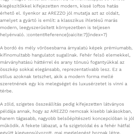
kiegészítőkkel kifejezetten modern, kissé loftos hatás
érhető el. Ilyenkor az AREZZO jól mutatja azt az oldalt,
amelyet a gyártó is említ: a klasszikus ihletésű marás
modern, leegyszerűsített környezetben is teljesen
helyénvaló. :contentReference[oaicite:7]{index=7}
A bordó és mély vörösesbarna árnyalatú képek prémiumabb,
kifinomultabb hangulatot sugallnak. Fehér felső elemekkel,
márványhatású háttérrel és arany tónusú fogantyúkkal az
összkép sokkal elegánsabb, reprezentatívabb lesz. Ez a
stílus azoknak tetszhet, akik a modern forma mellé
szeretnének egy kis melegséget és luxusérzetet is vinni a
térbe.
A zöld, szigetes összeállítás pedig kifejezetten látványos
példája annak, hogy az AREZZO nemcsak kisebb lakásokban,
hanem tágasabb, nagyobb belsőépítészeti koncepcióban is jól
működik. A fekete lábazat, a fa szigetoldal és a fehér hátfal
együtt kiegyensúlyozott, mai megjelenést hoznak létre.