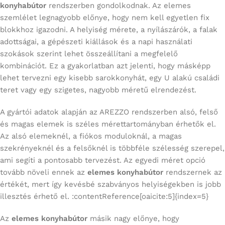
konyhabútor
rendszerben gondolkodnak. Az elemes
szemlélet legnagyobb előnye, hogy nem kell egyetlen fix
blokkhoz igazodni. A helyiség mérete, a nyílászárók, a falak
adottságai, a gépészeti kiállások és a napi használati
szokások szerint lehet összeállítani a megfelelő
kombinációt. Ez a gyakorlatban azt jelenti, hogy másképp
lehet tervezni egy kisebb sarokkonyhát, egy U alakú családi
teret vagy egy szigetes, nagyobb méretű elrendezést.
A gyártói adatok alapján az AREZZO rendszerben alsó, felső
és magas elemek is széles mérettartományban érhetők el.
Az alsó elemeknél, a fiókos moduloknál, a magas
szekrényeknél és a felsőknél is többféle szélesség szerepel,
ami segíti a pontosabb tervezést. Az egyedi méret opció
tovább növeli ennek az
elemes konyhabútor
rendszernek az
értékét, mert így kevésbé szabványos helyiségekben is jobb
illesztés érhető el. :contentReference[oaicite:5]{index=5}
Az
elemes konyhabútor
másik nagy előnye, hogy