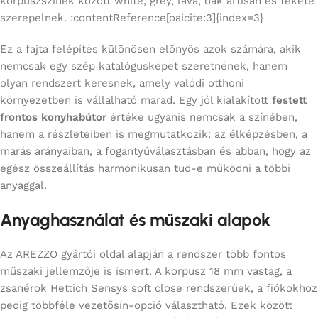
korpuszszínek között white, grey, lava, oak artisan és fekete
szerepelnek. :contentReference[oaicite:3]{index=3}
Ez a fajta felépítés különösen előnyös azok számára, akik
nemcsak egy szép katalógusképet szeretnének, hanem
olyan rendszert keresnek, amely valódi otthoni
környezetben is vállalható marad. Egy jól kialakított
festett
frontos konyhabútor
értéke ugyanis nemcsak a színében,
hanem a részleteiben is megmutatkozik: az élképzésben, a
marás arányaiban, a fogantyúválasztásban és abban, hogy az
egész összeállítás harmonikusan tud-e működni a többi
anyaggal.
Anyaghasználat és műszaki alapok
Az AREZZO gyártói oldal alapján a rendszer több fontos
műszaki jellemzője is ismert. A korpusz 18 mm vastag, a
zsanérok Hettich Sensys soft close rendszerűek, a fiókokhoz
pedig többféle vezetősín-opció választható. Ezek között