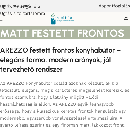
Időpontfoglalás
Ugrás a navigációra
+36 20 463 4097
Ugrás a fő tartalomra
AREZZO KONYHABÚTOR
MATT FESTETT FRONTOS
AREZZO festett frontos konyhabútor –
elegáns forma, modern arányok, jól
tervezhető rendszer
Az
AREZZO
konyhabútor család azoknak készült, akik a
letisztult, elegáns, mégis karakteres megjelenést keresik, és
fontos számukra, hogy a látvány mögött valódi
használhatóság is álljon. Az AREZZO egyik legnagyobb
erőssége, hogy a klasszikus keretes frontok hangulatát egy
modernebb, egyszerűbb vonalvezetéssel értelmezi újra. A
gyártó leírása szerint ez egy finoman mart, lakkozott front,