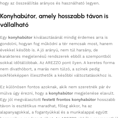
hogy az összeállítás arányos és használható legyen.
Konyhabútor, amely hosszabb távon is
vállalható
Egy
konyhabútor
kiválasztásánál mindig érdemes arra is
gondolni, hogyan fog működni a tér nemcsak most, hanem
évekkel később is. A jó arányú, nem túl harsány, de
karakteres megjelenésű rendszerek ebből a szempontból
sokkal időtállóbbak. Az AREZZO pont ilyen. A keretes forma
nem divathóbort, a marás nem túlzó, a színek pedig
sokféleképpen illeszthetők a későbbi változtatásokhoz is.
Ez különösen fontos azoknak, akik nem szeretnék pár év
múlva úgy érezni, hogy a
konyhabútor
megjelenése elavult.
Egy jól megválasztott
festett frontos konyhabútor
hosszabb
távon is esztétikus maradhat, főleg akkor, ha az
alapanyagokkal, a fogantyúkkal és a munkalappal együtt