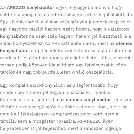
Az
AREZZO konyhabútor
egyik legnagyobb előnye, hogy
sokféle alaprajzhoz és eltérő lakásmérethez is jól alakítható.
Egy kisebb városi lakásban más igények jelennek meg, mint
egy nagyobb családi házban, ezért fontos, hogy a választott
konyhabútor
ne csak szép legyen, hanem jól illeszthető is a
valós környezethez. Az AREZZO ebben erős, mert az
elemes
konyhabútor
felépítésnek köszönhetően kis alapterületen is
rendezett és átlátható munkazónák hozhatók létre, nagyobb
térben pedig könnyen kialakítható egy látványosabb, több
tárolót és nagyobb pultfelületet kínáló összeállítás.
Egy kompakt sarokkonyhában az a legfontosabb, hogy
minden centiméter jól legyen kihasználva. Ilyenkor
különösen sokat jelent, ha az
elemes konyhabútor
rendszer
többféle szélességű ajtós és fiókos elemet kínál, mert így
nem kell feleslegesen kompromisszumot kötni sem a
tárolás, sem a mozgástér rovására. Az AREZZO ilyen
helyzetekben is jól teljesíthet, mert a rendszer logikája