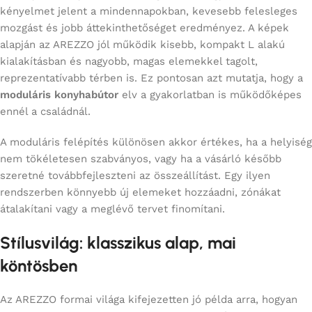
kényelmet jelent a mindennapokban, kevesebb felesleges
mozgást és jobb áttekinthetőséget eredményez. A képek
alapján az AREZZO jól működik kisebb, kompakt L alakú
kialakításban és nagyobb, magas elemekkel tagolt,
reprezentatívabb térben is. Ez pontosan azt mutatja, hogy a
moduláris konyhabútor
elv a gyakorlatban is működőképes
ennél a családnál.
A moduláris felépítés különösen akkor értékes, ha a helyiség
nem tökéletesen szabványos, vagy ha a vásárló később
szeretné továbbfejleszteni az összeállítást. Egy ilyen
rendszerben könnyebb új elemeket hozzáadni, zónákat
átalakítani vagy a meglévő tervet finomítani.
Stílusvilág: klasszikus alap, mai
köntösben
Az AREZZO formai világa kifejezetten jó példa arra, hogyan