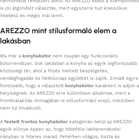
harmonikus rendszert alkot. Az AREZZO ebből a szempontból
is jól átgondolt választás, mert egyszerre tud klasszikus
ihletésű és mégis mai lenni.
AREZZO mint stílusformáló elem a
lakásban
Ma már a
konyhabútor
nem csupán egy funkcionális
bútorrendszer. Sok lakásban a konyha az egyik legfontosabb
közösségi tér, ahol a főzés mellett beszélgetés,
vendégfogadás és hétköznapi együttlét is zajlik. Emiatt egyre
fontosabb, hogy a választott
konyhabútor
karaktert is adjon a
helyiségnek. Az AREZZO erre különösen alkalmas, mert a
frontkialakítás önmagában is stílusformáló erejű, miközben
nem túl hivalkodó.
A
festett frontos konyhabútor
kategórián belül az AREZZO
egyik előnye éppen az, hogy többféle lakberendezési
irányban is hiteles marad. Fehérben világos, tiszta és