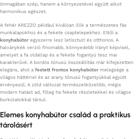
önmagában szép, hanem a környezetével együtt alkot
harmonikus egészet.
A fehér AREZZO például kiválóan illik a természetes fás
munkalapokhoz és a fekete csaptelepekhez. Ettől a
konyhabútor
egyszerre lesz letisztult és otthonos. A
halványkék verzió finomabb, könnyedebb irányt képvisel,
amelyet a fa oldallap és a fekete fogantyú tesz mai
karakterűvé. A bordós tónusú összeállítás már kifejezetten
elegáns, ahol a
festett frontos konyhabútor
melegsége a
világos háttérrel és az arany tónusú fogantyúkkal együtt
érvényesül. A zöld változat természetközelibb, mégis
modern hatást ad, főleg ha fekete részletekkel és világos
burkolatokkal társul.
Elemes konyhabútor család a praktikus
tárolásért