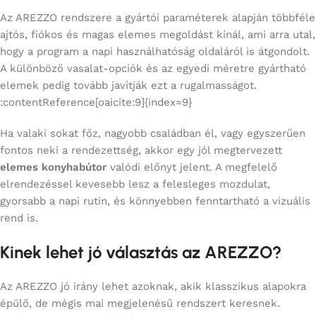
Az AREZZO rendszere a gyártói paraméterek alapján többféle
ajtós, fiókos és magas elemes megoldást kínál, ami arra utal,
hogy a program a napi használhatóság oldaláról is átgondolt.
A különböző vasalat-opciók és az egyedi méretre gyártható
elemek pedig tovább javítják ezt a rugalmasságot.
:contentReference[oaicite:9]{index=9}
Ha valaki sokat főz, nagyobb családban él, vagy egyszerűen
fontos neki a rendezettség, akkor egy jól megtervezett
elemes konyhabútor
valódi előnyt jelent. A megfelelő
elrendezéssel kevesebb lesz a felesleges mozdulat,
gyorsabb a napi rutin, és könnyebben fenntartható a vizuális
rend is.
Kinek lehet jó választás az AREZZO?
Az AREZZO jó irány lehet azoknak, akik klasszikus alapokra
épülő, de mégis mai megjelenésű rendszert keresnek.