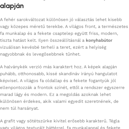
alapján
A fehér sarokváltozat különösen jó választás lehet kisebb
vagy közepes méretű terekbe. A világos front, a természetes
fa munkalap és a fekete csaptelep együtt friss, modern,
tiszta hatást kelt. Ilyen összeállításnál a
konyhabútor
vizuálisan kevésbé terheli a teret, ezért a helyiség
nagyobbnak és levegősebbnek tűnhet.
A halványkék verzió más karaktert hoz. A képek alapján
puhább, otthonosabb, kissé skandináv irányú hangulatot
képvisel. A világos fa oldallap és a fekete fogantyúk jól
ellenpontozzák a frontok színét, ettől a rendszer egyszerre
marad lágy és modern. Ez a megoldás azoknak lehet
különösen érdekes, akik valami egyedit szeretnének, de
nem túl harsányat.
A grafit vagy sötétszürke kivitel erősebb karakterű. Tégla
vagy világos texturált háttérrel, fa munkalappal és fekete