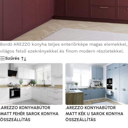
Bordó AREZZO konyha teljes enteriőrképe magas elemekkel,
világos felső szekrényekkel és finom modern részletekkel.
Szűrés
.AREZZO KONYHABÚTOR
.AREZZO KONYHABÚTOR
MATT FEHÉR SAROK KONYHA
MATT KÉK U SAROK KONYHA
ÖSSZEÁLLÍTÁS
ÖSSZEÁLLÍTÁS