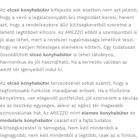
Az
olcsó konyhabútor
kifejezés sok esetben nem azt jelenti,
hogy a vevő a legalacsonyabb árú megoldást keresi, hanem
azt, hogy a rendelkezésre álló költségkeretből szeretné a
lehető legtöbbet kihozni. Az AREZZO ebből a szempontból is
jó alap lehet, mert a rendszer rugalmassága lehetővé teszi,
hogy ne kelljen felesleges elemekre költeni. Egy tudatosan
összeállított
olcsó konyhabútor
is lehet látványos,
harmonikus és jól használható, ha a tervezés valóban az
adott tér igényeiből indul ki.
Az
olcsó konyhabútor
tervezésénél sokat számít, hogy a
legfontosabb funkciók maradjanak erősek. Ha a főzőzóna
kényelmes, van elegendő pultfelület, jól szervezett a tárolás
és az összkép egységes, akkor az egész tér magasabb
színvonalúnak hat. Az AREZZO mint
elemes konyhabútor
és
moduláris konyhabútor
család ezt a fajta tudatos
költségkezelést is támogatja. Nem kell mindenből a
legnagyobb, nem kell mindenből a legtöbb, csak az a fontos,