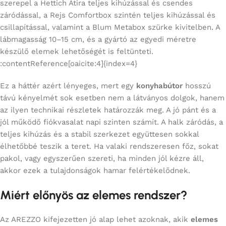
szerepel a Hettich Atira teljes kihúzással és csendes
záródással, a Rejs Comfortbox szintén teljes kihúzással és
csillapítással, valamint a Blum Metabox szürke kivitelben. A
lábmagasság 10–15 cm, és a gyártó az egyedi méretre
készülő elemek lehetőségét is feltünteti.
:contentReference[oaicite:4]{index=4}
Ez a háttér azért lényeges, mert egy
konyhabútor
hosszú
távú kényelmét sok esetben nem a látványos dolgok, hanem
az ilyen technikai részletek határozzák meg. A jó pánt és a
jól működő fiókvasalat napi szinten számít. A halk záródás, a
teljes kihúzás és a stabil szerkezet együttesen sokkal
élhetőbbé teszik a teret. Ha valaki rendszeresen főz, sokat
pakol, vagy egyszerűen szereti, ha minden jól kézre áll,
akkor ezek a tulajdonságok hamar felértékelődnek.
Miért előnyös az elemes rendszer?
Az AREZZO kifejezetten jó alap lehet azoknak, akik
elemes