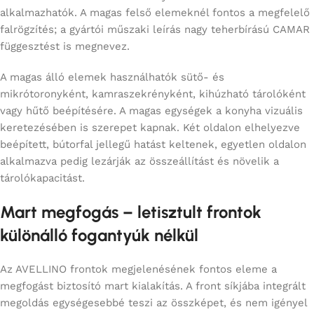
alkalmazhatók. A magas felső elemeknél fontos a megfelelő
falrögzítés; a gyártói műszaki leírás nagy teherbírású CAMAR
függesztést is megnevez.
A magas álló elemek használhatók sütő- és
mikrótoronyként, kamraszekrényként, kihúzható tárolóként
vagy hűtő beépítésére. A magas egységek a konyha vizuális
keretezésében is szerepet kapnak. Két oldalon elhelyezve
beépített, bútorfal jellegű hatást keltenek, egyetlen oldalon
alkalmazva pedig lezárják az összeállítást és növelik a
tárolókapacitást.
Mart megfogás – letisztult frontok
különálló fogantyúk nélkül
Az AVELLINO frontok megjelenésének fontos eleme a
megfogást biztosító mart kialakítás. A front síkjába integrált
megoldás egységesebbé teszi az összképet, és nem igényel