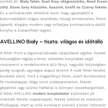
színből áll:
Biały fehér, Dust Grey világosszürke, Reed Green
zöld, Stone Grey kőszürke, Kaszmir, Grafit és Czarny fekete
.
Ez a színválaszték lehetővé teszi, hogy ugyanabból a
bútorcsaládból világos skandináv, meleg természetes, finom
japandi, elegáns modern vagy erőteljes kontrasztokra épülő
konyha is kialakítható legyen.
AVELLINO Biały – tiszta, világos és időtálló
A fehér front a leguniverzálisabb választások egyike. Kisebb
helyiségben tágítja a teret, sötétebb konyhában segít
visszaverni a rendelkezésre álló fényt, nagyobb helyiségben
pedig nyugodt, egységes alapot teremt. A matt fehér felület
kevésbé steril, mint a magasfényű fehér, ezért természetes
fa munkalappal, tölgy színű oldalpanelekkel, fekete
gépekkel vagy szürke hátfallal is könnyen összehangolható.
A fehér AVELLINO
modern konyhabútor
különösen jól
működik fekete csapteleppel, fekete sütővel és indukciós
főzőlappal, mert az erős kontraszt kiemeli a bútor letisztult