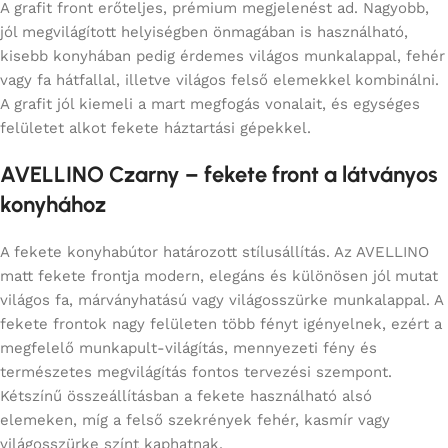
A grafit front erőteljes, prémium megjelenést ad. Nagyobb,
jól megvilágított helyiségben önmagában is használható,
kisebb konyhában pedig érdemes világos munkalappal, fehér
vagy fa hátfallal, illetve világos felső elemekkel kombinálni.
A grafit jól kiemeli a mart megfogás vonalait, és egységes
felületet alkot fekete háztartási gépekkel.
AVELLINO Czarny – fekete front a látványos
konyhához
A fekete konyhabútor határozott stílusállítás. Az AVELLINO
matt fekete frontja modern, elegáns és különösen jól mutat
világos fa, márványhatású vagy világosszürke munkalappal. A
fekete frontok nagy felületen több fényt igényelnek, ezért a
megfelelő munkapult-világítás, mennyezeti fény és
természetes megvilágítás fontos tervezési szempont.
Kétszínű összeállításban a fekete használható alsó
elemeken, míg a felső szekrények fehér, kasmír vagy
világosszürke színt kaphatnak.