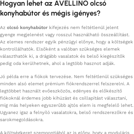
Hogyan lehet az AVELLINO olcsó
konyhabútor és mégis igényes?
Az
olcsó konyhabútor
kifejezés nem feltétlenül jelent
gyenge megjelenést vagy rosszul használható összeállítást.
Az elemes rendszer egyik pénzügyi előnye, hogy a költségek
kontrollálhatók. Elsőként a valóban szükséges elemek
választhatók ki, a drágább vasalatok és belső kiegészítők
pedig oda kerülhetnek, ahol a legtöbb hasznot adják.
Jó példa erre a fiókok tervezése. Nem feltétlenül szükséges
minden alsó elemet prémium fiókrendszerrel felszerelni. A
legtöbbet használt evőeszközös, edényes és előkészítő
fiókoknál érdemes jobb kihúzást és csillapítást választani,
míg más helyeken egyszerűbb ajtós elem is megfelelő lehet.
Ugyanez igaz a felnyíló vasalatokra, belső rendszerezőkre és
sarokmegoldásokra.
A költségkeret szempontjából az is előny, hogy a moduláris