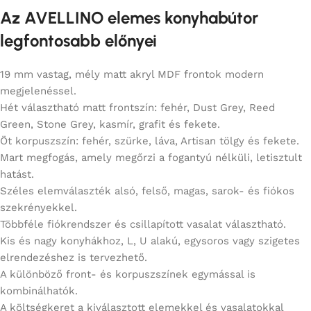
Az AVELLINO elemes konyhabútor
legfontosabb előnyei
19 mm vastag, mély matt akryl MDF frontok modern
megjelenéssel.
Hét választható matt frontszín: fehér, Dust Grey, Reed
Green, Stone Grey, kasmír, grafit és fekete.
Öt korpuszszín: fehér, szürke, láva, Artisan tölgy és fekete.
Mart megfogás, amely megőrzi a fogantyú nélküli, letisztult
hatást.
Széles elemválaszték alsó, felső, magas, sarok- és fiókos
szekrényekkel.
Többféle fiókrendszer és csillapított vasalat választható.
Kis és nagy konyhákhoz, L, U alakú, egysoros vagy szigetes
elrendezéshez is tervezhető.
A különböző front- és korpuszszínek egymással is
kombinálhatók.
A költségkeret a kiválasztott elemekkel és vasalatokkal