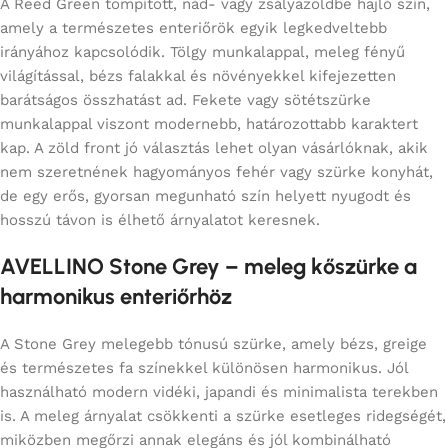
A Reed Green tompított, nád- vagy zsályazöldbe hajló szín,
amely a természetes enteriőrök egyik legkedveltebb
irányához kapcsolódik. Tölgy munkalappal, meleg fényű
világítással, bézs falakkal és növényekkel kifejezetten
barátságos összhatást ad. Fekete vagy sötétszürke
munkalappal viszont modernebb, határozottabb karaktert
kap. A zöld front jó választás lehet olyan vásárlóknak, akik
nem szeretnének hagyományos fehér vagy szürke konyhát,
de egy erős, gyorsan megunható szín helyett nyugodt és
hosszú távon is élhető árnyalatot keresnek.
AVELLINO Stone Grey – meleg kőszürke a
harmonikus enteriőrhöz
A Stone Grey melegebb tónusú szürke, amely bézs, greige
és természetes fa színekkel különösen harmonikus. Jól
használható modern vidéki, japandi és minimalista terekben
is. A meleg árnyalat csökkenti a szürke esetleges ridegségét,
miközben megőrzi annak elegáns és jól kombinálható