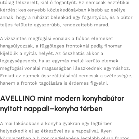
utólag felszerelt, kiálló fogantyút. Ez nemcsak esztétikai
kérdés: keskenyebb közlekedősávban kisebb az esélye
annak, hogy a ruházat beleakad egy fogantyúba, és a bútor
teljes felülete egyszerűbb, rendezettebb marad.
A vízszintes megfogási vonalak a fiókos elemeket
hangsúlyozzák, a függőleges frontoknál pedig finoman
kijelölik a nyitás helyét. Az összhatás akkor a
legegységesebb, ha az egymás mellé kerülő elemek
megfogási vonalai magasságban illeszkednek egymáshoz.
Emiatt az elemek összeállításánál nemcsak a szélességre,
hanem a frontok tagolására is érdemes figyelni.
AVELLINO mint modern konyhabútor
nyitott nappali–konyha térben
A mai lakásokban a konyha gyakran egy légtérben
helyezkedik el az étkezővel és a nappalival. Ilyen
környezetben a bútor megjelenése legalább olyan fontos,