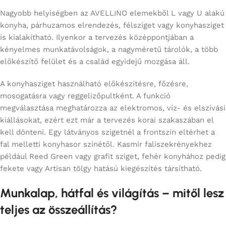
Nagyobb helyiségben az AVELLINO elemekből L vagy U alakú
konyha, párhuzamos elrendezés, félsziget vagy konyhasziget
is kialakítható. Ilyenkor a tervezés középpontjában a
kényelmes munkatávolságok, a nagyméretű tárolók, a több
előkészítő felület és a család egyidejű mozgása áll.
A konyhasziget használható előkészítésre, főzésre,
mosogatásra vagy reggelizőpultként. A funkció
megválasztása meghatározza az elektromos, víz- és elszívási
kiállásokat, ezért ezt már a tervezés korai szakaszában el
kell dönteni. Egy látványos szigetnél a frontszín eltérhet a
fal melletti konyhasor színétől. Kasmír faliszekrényekhez
például Reed Green vagy grafit sziget, fehér konyhához pedig
fekete vagy Artisan tölgy hatású kiegészítés társítható.
Munkalap, hátfal és világítás – mitől lesz
teljes az összeállítás?