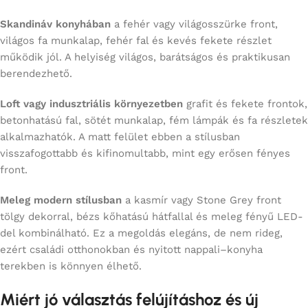
Skandináv konyhában
a fehér vagy világosszürke front,
világos fa munkalap, fehér fal és kevés fekete részlet
működik jól. A helyiség világos, barátságos és praktikusan
berendezhető.
Loft vagy indusztriális környezetben
grafit és fekete frontok,
betonhatású fal, sötét munkalap, fém lámpák és fa részletek
alkalmazhatók. A matt felület ebben a stílusban
visszafogottabb és kifinomultabb, mint egy erősen fényes
front.
Meleg modern stílusban
a kasmír vagy Stone Grey front
tölgy dekorral, bézs kőhatású hátfallal és meleg fényű LED-
del kombinálható. Ez a megoldás elegáns, de nem rideg,
ezért családi otthonokban és nyitott nappali–konyha
terekben is könnyen élhető.
Miért jó választás felújításhoz és új