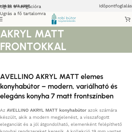
Időpontfoglalás
Ugrás a navigációra
+36 20 463 4097
Ugrás a fő tartalomra
AVELLINO KONYHABÚTOR
AKRYL MATT
FRONTOKKAL
AVELLINO AKRYL MATT elemes
konyhabútor – modern, variálható és
elegáns konyha 7 matt frontszínben
Az
AVELLINO AKRYL MATT konyhabútor
azok számára
készült, akik a modern megjelenést, a visszafogott
eleganciát és a jól átgondolható, elemenként felépíthető
konyhai rendszereket keresik. A kollekció 19 mm vastag,