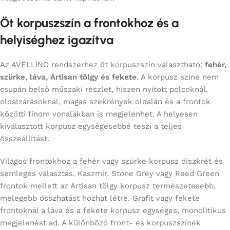
Öt korpuszszín a frontokhoz és a
helyiséghez igazítva
Az AVELLINO rendszerhez öt korpuszszín választható:
fehér,
szürke, láva, Artisan tölgy és fekete
. A korpusz színe nem
csupán belső műszaki részlet, hiszen nyitott polcoknál,
oldalzárásoknál, magas szekrények oldalán és a frontok
közötti finom vonalakban is megjelenhet. A helyesen
kiválasztott korpusz egységesebbé teszi a teljes
összeállítást.
Világos frontokhoz a fehér vagy szürke korpusz diszkrét és
semleges választás. Kaszmir, Stone Grey vagy Reed Green
frontok mellett az Artisan tölgy korpusz természetesebb,
melegebb összhatást hozhat létre. Grafit vagy fekete
frontoknál a láva és a fekete korpusz egységes, monolitikus
megjelenést ad. A különböző front- és korpuszszínek