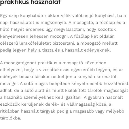
praktikus használat
Egy szép konyhabútor akkor válik valóban jó konyhává, ha a
napi használatot is megkönnyíti. A mosogató, a főzőlap és a
hűtő helyét érdemes úgy megválasztani, hogy közöttük
kényelmesen lehessen mozogni. A főzőlap két oldalán
célszerű lerakófelületet biztosítani, a mosogató mellett
pedig legyen hely a tiszta és a használt edényeknek.
A mosogatógépet praktikus a mosogató közelében
elhelyezni, hogy a vízcsatlakozás egyszerűbb legyen, és az
edények bepakolásakor ne kelljen a konyhán keresztül
mozogni. A sütő magas beépítése kényelmesebb hozzáférést
adhat, de a sütő alatt és felett kialakított tárolók magasságát
a használó személyekhez kell igazítani. A gyakran használt
eszközök kerüljenek derék- és vállmagasság közé, a
ritkábban használt tárgyak pedig a magasabb vagy mélyebb
tárolókba.