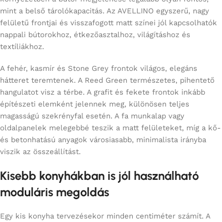
mint a belső tárolókapacitás. Az AVELLINO egyszerű, nagy
felületű frontjai és visszafogott matt színei jól kapcsolhatók
nappali bútorokhoz, étkezőasztalhoz, világításhoz és
textíliákhoz.
A fehér, kasmír és Stone Grey frontok világos, elegáns
hátteret teremtenek. A Reed Green természetes, pihentető
hangulatot visz a térbe. A grafit és fekete frontok inkább
építészeti elemként jelennek meg, különösen teljes
magasságú szekrényfal esetén. A fa munkalap vagy
oldalpanelek melegebbé teszik a matt felületeket, míg a kő-
és betonhatású anyagok városiasabb, minimalista irányba
viszik az összeállítást.
Kisebb konyhákban is jól használható
moduláris megoldás
Egy kis konyha tervezésekor minden centiméter számít. A