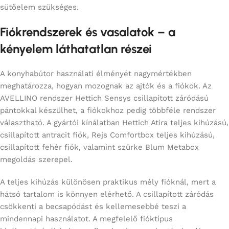
sütőelem szükséges.
Fiókrendszerek és vasalatok – a
kényelem láthatatlan részei
A konyhabútor használati élményét nagymértékben
meghatározza, hogyan mozognak az ajtók és a fiókok. Az
AVELLINO rendszer Hettich Sensys csillapított záródású
pántokkal készülhet, a fiókokhoz pedig többféle rendszer
választható. A gyártói kínálatban Hettich Atira teljes kihúzású,
csillapított antracit fiók, Rejs Comfortbox teljes kihúzású,
csillapított fehér fiók, valamint szürke Blum Metabox
megoldás szerepel.
A teljes kihúzás különösen praktikus mély fióknál, mert a
hátsó tartalom is könnyen elérhető. A csillapított záródás
csökkenti a becsapódást és kellemesebbé teszi a
mindennapi használatot. A megfelelő fióktípus