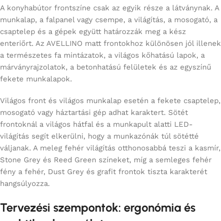
A konyhabútor frontszíne csak az egyik része a látványnak. A
munkalap, a falpanel vagy csempe, a világítás, a mosogató, a
csaptelep és a gépek együtt határozzák meg a kész
enteriőrt. Az AVELLINO matt frontokhoz különösen jól illenek
a természetes fa mintázatok, a világos kőhatású lapok, a
márványrajzolatok, a betonhatású felületek és az egyszínű
fekete munkalapok.
Világos front és világos munkalap esetén a fekete csaptelep,
mosogató vagy háztartási gép adhat karaktert. Sötét
frontoknál a világos hátfal és a munkapult alatti LED-
világítás segít elkerülni, hogy a munkazónák túl sötétté
váljanak. A meleg fehér világítás otthonosabbá teszi a kasmír,
Stone Grey és Reed Green színeket, míg a semleges fehér
fény a fehér, Dust Grey és grafit frontok tiszta karakterét
hangsúlyozza.
Tervezési szempontok: ergonómia és