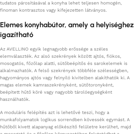
tudatos párosításával a konyha lehet teljesen homogén,
finoman kontrasztos vagy kifejezetten látványos.
Elemes konyhabútor, amely a helyiséghez
igazítható
Az AVELLINO egyik legnagyobb erőssége a széles
elemválaszték. Az alsó szekrények között ajtós, fiókos,
mosogatós, főzőlap alatti, sütőbeépítős és sarokelemek is
alkalmazhatók. A felső szekrények többféle szélességben,
hagyományos ajtós vagy felnyíló kivitelben alakíthatók ki. A
magas elemek kamraszekrényként, sütőtoronyként,
beépített hűtő köré vagy nagyobb tárolóegységként
használhatók.
A moduláris felépítés azt is lehetővé teszi, hogy a
munkafolyamatok logikus sorrendben kövessék egymást. A
hűtőből kivett alapanyag előkészítő felületre kerülhet, majd