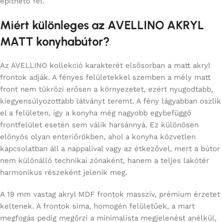
építhető fel.
Miért különleges az AVELLINO AKRYL
MATT konyhabútor?
Az AVELLINO kollekció karakterét elsősorban a matt akryl
frontok adják. A fényes felületekkel szemben a mély matt
front nem tükrözi erősen a környezetet, ezért nyugodtabb,
kiegyensúlyozottabb látványt teremt. A fény lágyabban oszlik
el a felületen, így a konyha még nagyobb egybefüggő
frontfelület esetén sem válik harsánnyá. Ez különösen
előnyös olyan enteriőrökben, ahol a konyha közvetlen
kapcsolatban áll a nappalival vagy az étkezővel, mert a bútor
nem különálló technikai zónaként, hanem a teljes lakótér
harmonikus részeként jelenik meg.
A 19 mm vastag akryl MDF frontok masszív, prémium érzetet
keltenek. A frontok sima, homogén felületűek, a mart
megfogás pedig megőrzi a minimalista megjelenést anélkül,