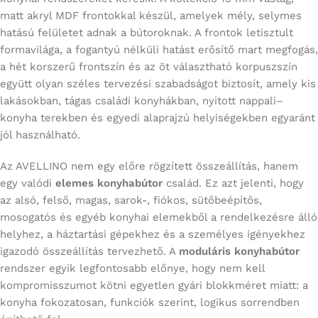
matt akryl MDF frontokkal készül, amelyek mély, selymes
hatású felületet adnak a bútoroknak. A frontok letisztult
formavilága, a fogantyú nélküli hatást erősítő mart megfogás,
a hét korszerű frontszín és az öt választható korpuszszín
együtt olyan széles tervezési szabadságot biztosít, amely kis
lakásokban, tágas családi konyhákban, nyitott nappali–
konyha terekben és egyedi alaprajzú helyiségekben egyaránt
jól használható.
Az AVELLINO nem egy előre rögzített összeállítás, hanem
egy valódi
elemes konyhabútor
család. Ez azt jelenti, hogy
az alsó, felső, magas, sarok-, fiókos, sütőbeépítős,
mosogatós és egyéb konyhai elemekből a rendelkezésre álló
helyhez, a háztartási gépekhez és a személyes igényekhez
igazodó összeállítás tervezhető. A
moduláris konyhabútor
rendszer egyik legfontosabb előnye, hogy nem kell
kompromisszumot kötni egyetlen gyári blokkméret miatt: a
konyha fokozatosan, funkciók szerint, logikus sorrendben