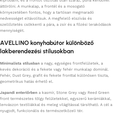
kipróbálni, és a frontot tisztítás után száraz, puha kendővel
áttörölni. A munkalap, a frontél és a mosogató
környezetében fontos, hogy a tartósan megmaradó
nedvességet eltávolítsuk. A megfelelő elszívás és
szellőztetés csökkenti a pára, a zsír és a főzési lerakódások
mennyiségét.
AVELLINO konyhabútor különböző
lakberendezési stílusokban
Minimalista stílusban
a nagy, egységes frontfelületek, a
kevés dekoráció és a fekete vagy fehér munkalap dominál.
Fehér, Dust Grey, grafit és fekete fronttal különösen tiszta,
geometrikus hatás érhető el.
Japandi enteriőrben
a kasmír, Stone Grey vagy Reed Green
front természetes tölgy felületekkel, egyszerű kerámiákkal,
lenvászon textíliákkal és meleg világítással társítható. A cél a
nyugodt, funkcionális és természetközeli tér.