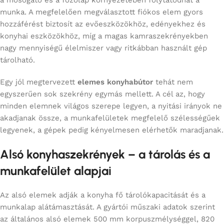
a mosogató és a főzőlap környezetében folytatódhat a
munka. A megfelelően megválasztott fiókos elem gyors
hozzáférést biztosít az evőeszközökhöz, edényekhez és
konyhai eszközökhöz, míg a magas kamraszekrényekben
nagy mennyiségű élelmiszer vagy ritkábban használt gép
tárolható.
Egy jól megtervezett
elemes konyhabútor
tehát nem
egyszerűen sok szekrény egymás mellett. A cél az, hogy
minden elemnek világos szerepe legyen, a nyitási irányok ne
akadjanak össze, a munkafelületek megfelelő szélességűek
legyenek, a gépek pedig kényelmesen elérhetők maradjanak.
Alsó konyhaszekrények – a tárolás és a
munkafelület alapjai
Az alsó elemek adják a konyha fő tárolókapacitását és a
munkalap alátámasztását. A gyártói műszaki adatok szerint
az általános alsó elemek 500 mm korpuszmélységgel, 820