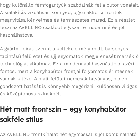
hogy különálló fémfogantyúk szabdalnák fel a bútor vonalait.
A kialakítás vizuálisan könnyed, ugyanakkor a frontok
megnyitása kényelmes és természetes marad. Ez a részlet
teszi az AVELLINO családot egyszerre modernné és jól
használhatóvá.
A gyártói leírás szerint a kollekció mély matt, bársonyos
tapintású felületet és ujjlenyomatok megjelenését mérséklő
technológiát alkalmaz. Ez a mindennapi használatban azért
fontos, mert a konyhabútor frontjai folyamatos érintésnek
vannak kitéve. A matt felület nemcsak látványos, hanem
gondozott hatását is könnyebb megőrizni, különösen világos
és középtónusú színeknél.
Hét matt frontszín – egy konyhabútor,
sokféle stílus
Az AVELLINO frontkínálat hét egymással is jól kombinálható