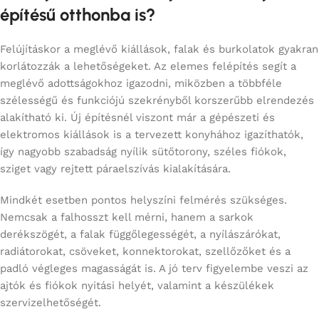
építésű otthonba is?
Felújításkor a meglévő kiállások, falak és burkolatok gyakran
korlátozzák a lehetőségeket. Az elemes felépítés segít a
meglévő adottságokhoz igazodni, miközben a többféle
szélességű és funkciójú szekrényből korszerűbb elrendezés
alakítható ki. Új építésnél viszont már a gépészeti és
elektromos kiállások is a tervezett konyhához igazíthatók,
így nagyobb szabadság nyílik sütőtorony, széles fiókok,
sziget vagy rejtett páraelszívás kialakítására.
Mindkét esetben pontos helyszíni felmérés szükséges.
Nemcsak a falhosszt kell mérni, hanem a sarkok
derékszögét, a falak függőlegességét, a nyílászárókat,
radiátorokat, csöveket, konnektorokat, szellőzőket és a
padló végleges magasságát is. A jó terv figyelembe veszi az
ajtók és fiókok nyitási helyét, valamint a készülékek
szervizelhetőségét.