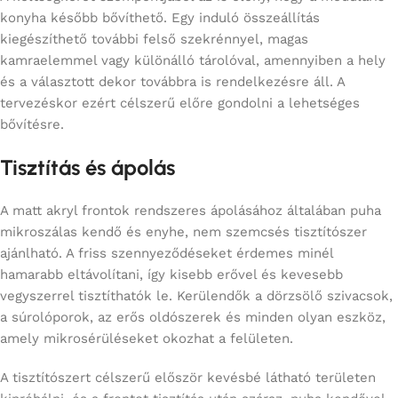
konyha később bővíthető. Egy induló összeállítás
kiegészíthető további felső szekrénnyel, magas
kamraelemmel vagy különálló tárolóval, amennyiben a hely
és a választott dekor továbbra is rendelkezésre áll. A
tervezéskor ezért célszerű előre gondolni a lehetséges
bővítésre.
Tisztítás és ápolás
A matt akryl frontok rendszeres ápolásához általában puha
mikroszálas kendő és enyhe, nem szemcsés tisztítószer
ajánlható. A friss szennyeződéseket érdemes minél
hamarabb eltávolítani, így kisebb erővel és kevesebb
vegyszerrel tisztíthatók le. Kerülendők a dörzsölő szivacsok,
a súrolóporok, az erős oldószerek és minden olyan eszköz,
amely mikrosérüléseket okozhat a felületen.
A tisztítószert célszerű először kevésbé látható területen