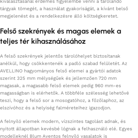
kiválasztásánál érdemes figyelembe venni a tárolandó
tárgyak tömegét, a használat gyakoriságát, a kívánt belső
megjelenést és a rendelkezésre álló költségkeretet.
Felső szekrények és magas elemek a
teljes tér kihasználásához
A felső szekrények jelentős tárolóhelyet biztosítanak
anélkül, hogy csökkentenék a padló szabad felületét. Az
AVELLINO hagyományos felső elemei a gyártói adatok
szerint 325 mm mélységűek és jellemzően 720 mm
magasak, a magasabb felső elemek pedig 960 mm-es
magasságban is elérhetők. A többféle szélesség lehetővé
teszi, hogy a felső sor a mosogatóhoz, a főzőlaphoz, az
elszívóhoz és a helyiség falméreteihez igazodjon.
A felnyíló elemek modern, vízszintes tagolást adnak, és
nyitott állapotban kevésbé lógnak a felhasználó elé. Egyes
modelleknél Blum Aventos felnyíló vasalatok is