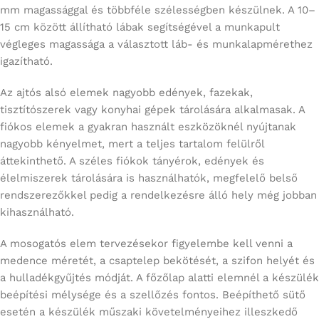
mm magassággal és többféle szélességben készülnek. A 10–
15 cm között állítható lábak segítségével a munkapult
végleges magassága a választott láb- és munkalapmérethez
igazítható.
Az ajtós alsó elemek nagyobb edények, fazekak,
tisztítószerek vagy konyhai gépek tárolására alkalmasak. A
fiókos elemek a gyakran használt eszközöknél nyújtanak
nagyobb kényelmet, mert a teljes tartalom felülről
áttekinthető. A széles fiókok tányérok, edények és
élelmiszerek tárolására is használhatók, megfelelő belső
rendszerezőkkel pedig a rendelkezésre álló hely még jobban
kihasználható.
A mosogatós elem tervezésekor figyelembe kell venni a
medence méretét, a csaptelep bekötését, a szifon helyét és
a hulladékgyűjtés módját. A főzőlap alatti elemnél a készülék
beépítési mélysége és a szellőzés fontos. Beépíthető sütő
esetén a készülék műszaki követelményeihez illeszkedő