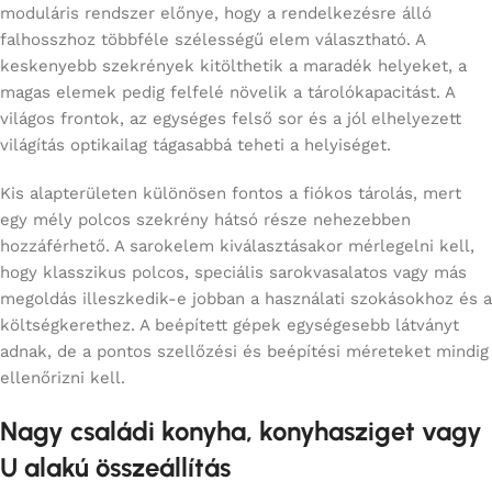
moduláris rendszer előnye, hogy a rendelkezésre álló
falhosszhoz többféle szélességű elem választható. A
keskenyebb szekrények kitölthetik a maradék helyeket, a
magas elemek pedig felfelé növelik a tárolókapacitást. A
világos frontok, az egységes felső sor és a jól elhelyezett
világítás optikailag tágasabbá teheti a helyiséget.
Kis alapterületen különösen fontos a fiókos tárolás, mert
egy mély polcos szekrény hátsó része nehezebben
hozzáférhető. A sarokelem kiválasztásakor mérlegelni kell,
hogy klasszikus polcos, speciális sarokvasalatos vagy más
megoldás illeszkedik-e jobban a használati szokásokhoz és a
költségkerethez. A beépített gépek egységesebb látványt
adnak, de a pontos szellőzési és beépítési méreteket mindig
ellenőrizni kell.
Nagy családi konyha, konyhasziget vagy
U alakú összeállítás