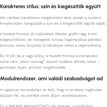
Karakteres stílus: szín és kiegészítők együtt
Aki valóban karakteres megjelenést akar, annak a modern
konyha bútor hangulatát a szín és a kiegészítők együtt adják.
A festett frontok jól működnek fekete, grafit vagy króm
kiegészítőkkel, de melegebb tónusú fogantyúkkal (például
bronzos, arany árnyalat) is látványos lehet a végeredmény.
És itt jön be a nagy előny: a festett frontos konyhabútor
színe nem „kész csomag”, hanem tudatos döntés lehet –
pontosan olyan, amilyet megálmodtál.
Modulrendszer, ami valódi szabadságot ad
A rugalmas tervezéshez az kell, hogy a rendszer logikusan
épüljön fel, és sokféle elem álljon rendelkezésre.
Ez a BRERRA MAGASFÉNYŰ-nál megvan: a moduláris