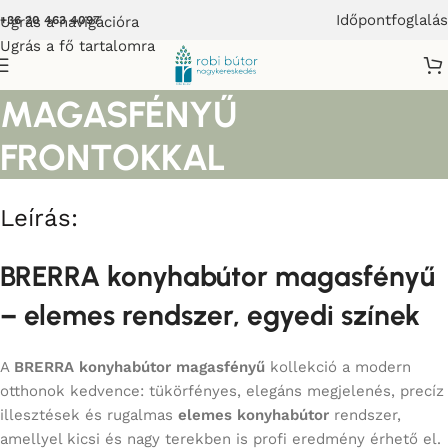
Időpontfoglalás
Ugrás a navigációra
+36 20 463 4097
Ugrás a fő tartalomra
BRERRA KONYHABÚTOR
MAGASFÉNYŰ
FRONTOKKAL
Leírás:
BRERRA konyhabútor magasfényű
– elemes rendszer, egyedi színek
A
BRERRA konyhabútor magasfényű
kollekció a modern
otthonok kedvence: tükörfényes, elegáns megjelenés, precíz
illesztések és rugalmas
elemes konyhabútor
rendszer,
amellyel kicsi és nagy terekben is profi eredmény érhető el.