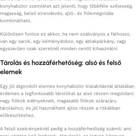
konyhabútor szemlélet azt jelenti, hogy többféle szélesség,
magasság, belső elrendezés, ajtó- és fiókmegoldás
kombinálható.
Különösen fontos ez akkor, ha nem szabványos a falhossz,
van egy sarok, egy kéménydoboz, egy ablakpárkány, vagy
egyszerűen csak szeretnél minden centit kihasználni.
Tárolás és hozzáférhetőség: alsó és felső
elemek
Egy jól átgondolt elemes konyhabútor kialakításnál általában
érdemes a legfontosabb tárolókat az alsó részen megoldani:
nagy fiókok edényeknek, magasabb fiókok szárazáru
tároláshoz, és jól használható ajtós részek a ritkábban
előkészítéshez.
A felső szekrényeknél pedig a hozzáférhetőség számít: ami