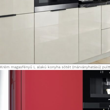
Krém magasfényű L alakú konyha sötét (márványhatású) pulttal