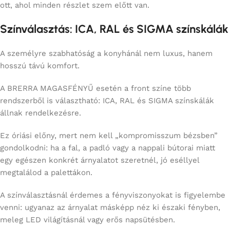
ott, ahol minden részlet szem előtt van.
Színválasztás: ICA, RAL és SIGMA színskálák
A személyre szabhatóság a konyhánál nem luxus, hanem
hosszú távú komfort.
A BRERRA MAGASFÉNYŰ esetén a front színe több
rendszerből is választható: ICA, RAL és SIGMA színskálák
állnak rendelkezésre.
Ez óriási előny, mert nem kell „kompromisszum bézsben”
gondolkodni: ha a fal, a padló vagy a nappali bútorai miatt
egy egészen konkrét árnyalatot szeretnél, jó eséllyel
megtalálod a palettákon.
A színválasztásnál érdemes a fényviszonyokat is figyelembe
venni: ugyanaz az árnyalat másképp néz ki északi fényben,
meleg LED világításnál vagy erős napsütésben.