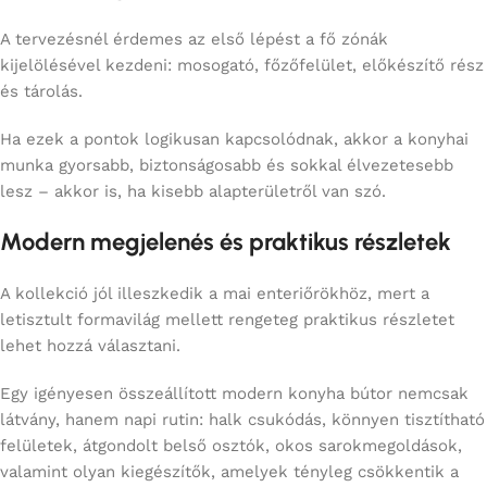
A tervezésnél érdemes az első lépést a fő zónák
kijelölésével kezdeni: mosogató, főzőfelület, előkészítő rész
és tárolás.
Ha ezek a pontok logikusan kapcsolódnak, akkor a konyhai
munka gyorsabb, biztonságosabb és sokkal élvezetesebb
lesz – akkor is, ha kisebb alapterületről van szó.
Modern megjelenés és praktikus részletek
A kollekció jól illeszkedik a mai enteriőrökhöz, mert a
letisztult formavilág mellett rengeteg praktikus részletet
lehet hozzá választani.
Egy igényesen összeállított modern konyha bútor nemcsak
látvány, hanem napi rutin: halk csukódás, könnyen tisztítható
felületek, átgondolt belső osztók, okos sarokmegoldások,
valamint olyan kiegészítők, amelyek tényleg csökkentik a