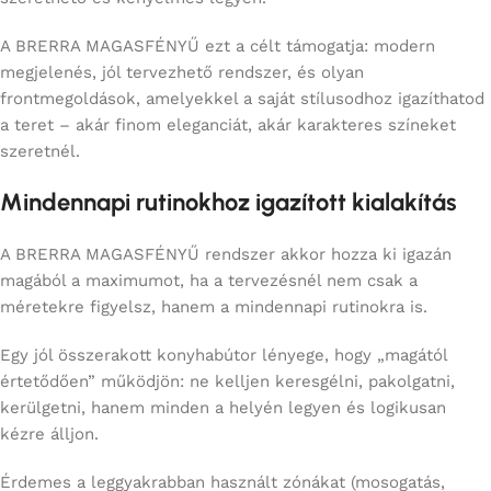
A BRERRA MAGASFÉNYŰ ezt a célt támogatja: modern
megjelenés, jól tervezhető rendszer, és olyan
frontmegoldások, amelyekkel a saját stílusodhoz igazíthatod
a teret – akár finom eleganciát, akár karakteres színeket
szeretnél.
Mindennapi rutinokhoz igazított kialakítás
A BRERRA MAGASFÉNYŰ rendszer akkor hozza ki igazán
magából a maximumot, ha a tervezésnél nem csak a
méretekre figyelsz, hanem a mindennapi rutinokra is.
Egy jól összerakott konyhabútor lényege, hogy „magától
értetődően” működjön: ne kelljen keresgélni, pakolgatni,
kerülgetni, hanem minden a helyén legyen és logikusan
kézre álljon.
Érdemes a leggyakrabban használt zónákat (mosogatás,