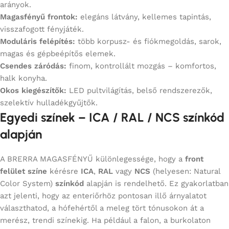
arányok.
Magasfényű frontok:
elegáns látvány, kellemes tapintás,
visszafogott fényjáték.
Moduláris felépítés:
több korpusz- és fiókmegoldás, sarok,
magas és gépbeépítős elemek.
Csendes záródás:
finom, kontrollált mozgás – komfortos,
halk konyha.
Okos kiegészítők:
LED pultvilágítás, belső rendszerezők,
szelektív hulladékgyűjtők.
Egyedi színek – ICA / RAL / NCS színkód
alapján
A BRERRA MAGASFÉNYŰ különlegessége, hogy a
front
felület színe
kérésre
ICA
,
RAL
vagy
NCS
(helyesen: Natural
Color System)
színkód
alapján is rendelhető. Ez gyakorlatban
azt jelenti, hogy az enteriőrhöz pontosan illő árnyalatot
választhatod, a hófehértől a meleg tört tónusokon át a
merész, trendi színekig. Ha például a falon, a burkolaton