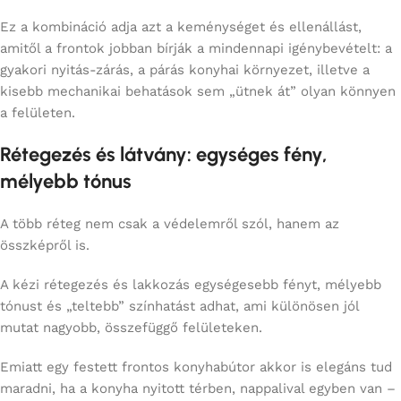
Ez a kombináció adja azt a keménységet és ellenállást,
amitől a frontok jobban bírják a mindennapi igénybevételt: a
gyakori nyitás-zárás, a párás konyhai környezet, illetve a
kisebb mechanikai behatások sem „ütnek át” olyan könnyen
a felületen.
Rétegezés és látvány: egységes fény,
mélyebb tónus
A több réteg nem csak a védelemről szól, hanem az
összképről is.
A kézi rétegezés és lakkozás egységesebb fényt, mélyebb
tónust és „teltebb” színhatást adhat, ami különösen jól
mutat nagyobb, összefüggő felületeken.
Emiatt egy festett frontos konyhabútor akkor is elegáns tud
maradni, ha a konyha nyitott térben, nappalival egyben van –