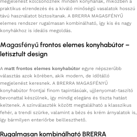
megjelenést kölcsönöznek minden konyhának, miközben a
praktikus elrendezés és a kiváló minőségű vasalatok hosszú
távú használatot biztosítanak. A BRERRA MAGASFÉNYŰ
elemes rendszer rugalmasan kombinálható, így kis és nagy
konyhákhoz is ideális megoldás.
M
agasfényű
frontos elemes konyhabútor –
letisztult design
A
matt frontos elemes konyhabútor
egyre népszerűbb
választás azok körében, akik modern, de időtálló
megjelenést keresnek. A BRERRA MAGASFÉNYŰ
konyhabútor frontjai finom tapintásúak, ujjlenyomat-taszító
bevonattal készülnek, így mindig elegáns és tiszta hatást
keltenek. A színválaszték között megtalálható a klasszikus
fehér, a trendi szürke, valamint a bézs és krém árnyalatok is,
így bármilyen enteriőrbe beilleszthető.
Rugalmasan kombinálható BRERRA