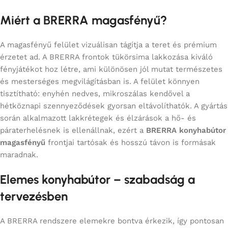
Miért a BRERRA magasfényű?
A magasfényű felület vizuálisan tágítja a teret és prémium
érzetet ad. A BRERRA frontok tükörsima lakkozása kiváló
fényjátékot hoz létre, ami különösen jól mutat természetes
és mesterséges megvilágításban is. A felület könnyen
tisztítható: enyhén nedves, mikroszálas kendővel a
hétköznapi szennyeződések gyorsan eltávolíthatók. A gyártás
során alkalmazott lakkrétegek és élzárások a hő- és
páraterhelésnek is ellenállnak, ezért a
BRERRA konyhabútor
magasfényű
frontjai tartósak és hosszú távon is formásak
maradnak.
Elemes konyhabútor – szabadság a
tervezésben
A BRERRA rendszere elemekre bontva érkezik, így pontosan