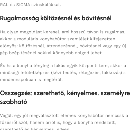
RAL és SIGMA színskálákkal.
Rugalmasság költözésnél és bővítésnél
Ha olyan megoldást keresel, ami hosszú távon is rugalmas,
akkor a moduláris konyhabútor szemlélet kifejezetten
előnyös: költözésnél, átrendezésnél, bővítésnél vagy egy új
gép beépítésénél sokkal könnyebb dolgod lehet.
És ha a konyha tényleg a lakás egyik központi tere, akkor a
minőségi felületképzés (kézi festés, rétegezés, lakkozás) a
mindennapokban is megtérül.
Összegzés: szerethető, kényelmes, személyre
szabható
Végül: egy jól megválasztott elemes konyhabútor nemcsak a
főzésről szól, hanem arról is, hogy a konyha rendezett,
szerethető és kényelmes legyen.