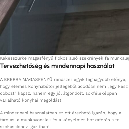
Kékesszürke magasfényű fiókos alsó szekrények fa munkalappa
Tervezhetőség és mindennapi használat
A BRERRA MAGASFÉNYŰ rendszer egyik legnagyobb előnye,
hogy elemes konyhabútor jellegéből adódóan nem „egy kész
dobozt” kapsz, hanem egy jól átgondolt, sokféleképpen
variálható konyhai megoldást.
A mindennapi használatban ez ott érezhető igazán, hogy a
tárolás, a munkavonalak és a kényelmes hozzáférés a te
szokásaidhoz igazítható.