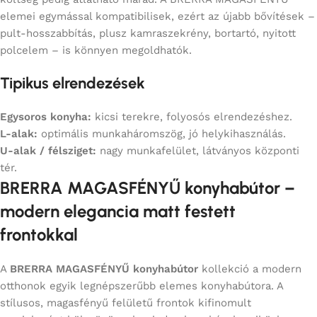
elemei egymással kompatibilisek, ezért az újabb bővítések –
pult-hosszabbítás, plusz kamraszekrény, bortartó, nyitott
polcelem – is könnyen megoldhatók.
Tipikus elrendezések
Egysoros konyha:
kicsi terekre, folyosós elrendezéshez.
L-alak:
optimális munkaháromszög, jó helykihasználás.
U-alak / félsziget:
nagy munkafelület, látványos központi
tér.
BRERRA MAGASFÉNYŰ konyhabútor –
modern elegancia matt festett
frontokkal
A
BRERRA MAGASFÉNYŰ konyhabútor
kollekció a modern
otthonok egyik legnépszerűbb elemes konyhabútora. A
stílusos, magasfényű felületű frontok kifinomult