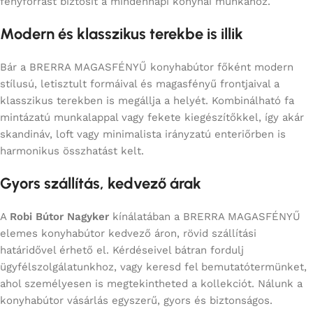
fényforrást biztosít a mindennapi konyhai munkához.
Modern és klasszikus terekbe is illik
Bár a BRERRA MAGASFÉNYŰ konyhabútor főként modern
stílusú, letisztult formáival és magasfényű frontjaival a
klasszikus terekben is megállja a helyét. Kombinálható fa
mintázatú munkalappal vagy fekete kiegészítőkkel, így akár
skandináv, loft vagy minimalista irányzatú enteriőrben is
harmonikus összhatást kelt.
Gyors szállítás, kedvező árak
A
Robi Bútor Nagyker
kínálatában a BRERRA MAGASFÉNYŰ
elemes konyhabútor kedvező áron, rövid szállítási
határidővel érhető el. Kérdéseivel bátran fordulj
ügyfélszolgálatunkhoz, vagy keresd fel bemutatótermünket,
ahol személyesen is megtekintheted a kollekciót. Nálunk a
konyhabútor vásárlás egyszerű, gyors és biztonságos.