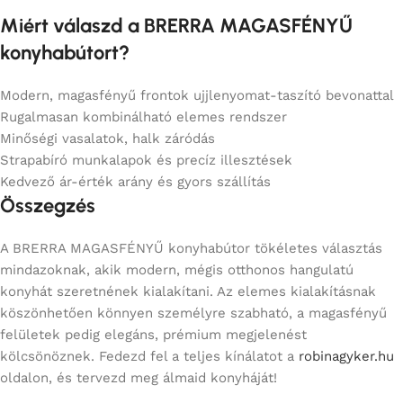
Miért válaszd a BRERRA MAGASFÉNYŰ
konyhabútort?
Modern, magasfényű frontok ujjlenyomat-taszító bevonattal
Rugalmasan kombinálható elemes rendszer
Minőségi vasalatok, halk záródás
Strapabíró munkalapok és precíz illesztések
Kedvező ár-érték arány és gyors szállítás
Összegzés
A BRERRA MAGASFÉNYŰ konyhabútor tökéletes választás
mindazoknak, akik modern, mégis otthonos hangulatú
konyhát szeretnének kialakítani. Az elemes kialakításnak
köszönhetően könnyen személyre szabható, a magasfényű
felületek pedig elegáns, prémium megjelenést
kölcsönöznek. Fedezd fel a teljes kínálatot a
robinagyker.hu
oldalon, és tervezd meg álmaid konyháját!