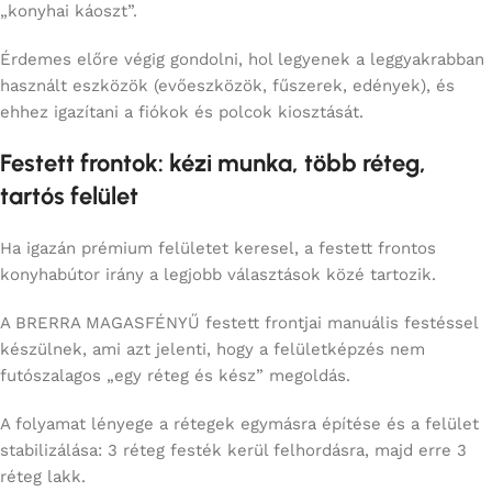
„konyhai káoszt”.
Érdemes előre végig gondolni, hol legyenek a leggyakrabban
használt eszközök (evőeszközök, fűszerek, edények), és
ehhez igazítani a fiókok és polcok kiosztását.
Festett frontok: kézi munka, több réteg,
tartós felület
Ha igazán prémium felületet keresel, a festett frontos
konyhabútor irány a legjobb választások közé tartozik.
A BRERRA MAGASFÉNYŰ festett frontjai manuális festéssel
készülnek, ami azt jelenti, hogy a felületképzés nem
futószalagos „egy réteg és kész” megoldás.
A folyamat lényege a rétegek egymásra építése és a felület
stabilizálása: 3 réteg festék kerül felhordásra, majd erre 3
réteg lakk.