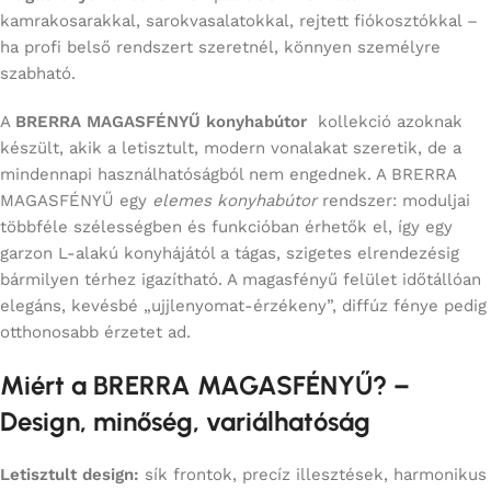
kamrakosarakkal, sarokvasalatokkal, rejtett fiókosztókkal –
ha profi belső rendszert szeretnél, könnyen személyre
szabható.
A
BRERRA MAGASFÉNYŰ konyhabútor
kollekció azoknak
készült, akik a letisztult, modern vonalakat szeretik, de a
mindennapi használhatóságból nem engednek. A BRERRA
MAGASFÉNYŰ egy
elemes konyhabútor
rendszer: moduljai
többféle szélességben és funkcióban érhetők el, így egy
garzon L-alakú konyhájától a tágas, szigetes elrendezésig
bármilyen térhez igazítható. A magasfényű felület időtállóan
elegáns, kevésbé „ujjlenyomat-érzékeny”, diffúz fénye pedig
otthonosabb érzetet ad.
Miért a BRERRA MAGASFÉNYŰ? –
Design, minőség, variálhatóság
Letisztult design:
sík frontok, precíz illesztések, harmonikus