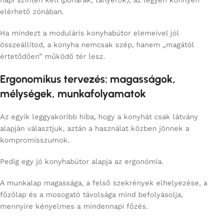
napi szinten kell (poharak, tányérok), az legyen könnyen
elérhető zónában.
Ha mindezt a moduláris konyhabútor elemeivel jól
összeállítod, a konyha nemcsak szép, hanem „magától
értetődően” működő tér lesz.
Ergonomikus tervezés: magasságok,
mélységek, munkafolyamatok
Az egyik leggyakoribb hiba, hogy a konyhát csak látvány
alapján választjuk, aztán a használat közben jönnek a
kompromisszumok.
Pedig egy jó konyhabútor alapja az ergonómia.
A munkalap magassága, a felső szekrények elhelyezése, a
főzőlap és a mosogató távolsága mind befolyásolja,
mennyire kényelmes a mindennapi főzés.