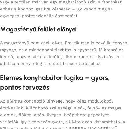
vagy a textilen már van egy meghatározó szín, a frontokat
ehhez a kódhoz igazítva kérheted – így kapod meg az
egységes, professzionális összhatást.
M
agasfényű
felület előnyei
A magasfényű nem csak divat. Praktikusan is beválik: fényes,
ragyogó, és a mindennapi tisztítás is egyszerű. Mikroszálas
kendő, langyos víz és kímélő, alkoholmentes tisztítószer –
általában ennyi elég a felület frissen tartásához.
Elemes konyhabútor logika – gyors,
pontos tervezés
Az
elemes
koncepció lényege, hogy kész modulokból
építkezünk: különböző szélességű alsó-, felső- és magas
elemek, fiókos, ajtós, üveges, beépíthető géphelyes
variációk. Így a tervezés gyors, a kivitelezés kiszámítható, a
költség pedig átlátható marad. A BRERRA MAGASFÉNYŰ