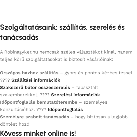
Szolgáltatásaink: szállítás, szerelés és
tanácsadás
A Robinagyker.hu nemcsak széles választékot kínál, hanem
teljes körű szolgáltatásokat is biztosít vásárlóinak:
Országos házhoz szállítás
– gyors és pontos kézbesítéssel.
????
Szállítási információk
Szakszerű bútor összeszerelés
– tapasztalt
szakemberekkel. ????
Szerelési információk
Időpontfoglalás bemutatóterembe
– személyes
konzultációhoz. ????
Időpontfoglalás
Személyre szabott tanácsadás
– hogy biztosan a legjobb
döntést hozd.
Kövess minket online is!