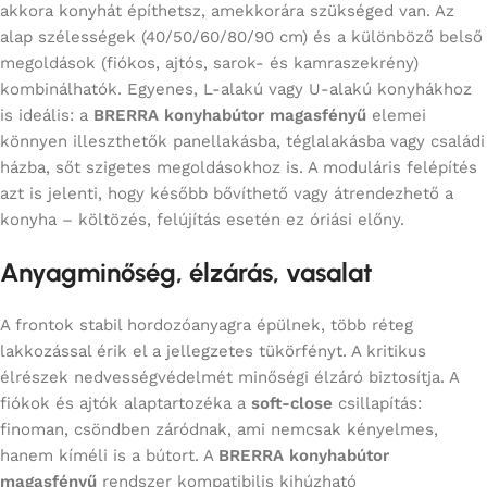
akkora konyhát építhetsz, amekkorára szükséged van. Az
alap szélességek (40/50/60/80/90 cm) és a különböző belső
megoldások (fiókos, ajtós, sarok- és kamraszekrény)
kombinálhatók. Egyenes, L-alakú vagy U-alakú konyhákhoz
is ideális: a
BRERRA konyhabútor magasfényű
elemei
könnyen illeszthetők panellakásba, téglalakásba vagy családi
házba, sőt szigetes megoldásokhoz is. A moduláris felépítés
azt is jelenti, hogy később bővíthető vagy átrendezhető a
konyha – költözés, felújítás esetén ez óriási előny.
Anyagminőség, élzárás, vasalat
A frontok stabil hordozóanyagra épülnek, több réteg
lakkozással érik el a jellegzetes tükörfényt. A kritikus
élrészek nedvességvédelmét minőségi élzáró biztosítja. A
fiókok és ajtók alaptartozéka a
soft-close
csillapítás:
finoman, csöndben záródnak, ami nemcsak kényelmes,
hanem kíméli is a bútort. A
BRERRA konyhabútor
magasfényű
rendszer kompatibilis kihúzható