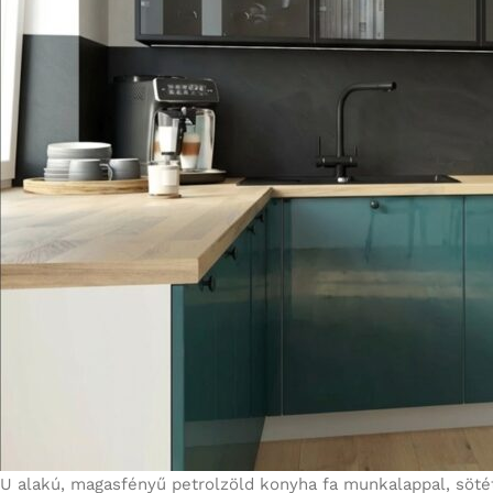
U alakú, magasfényű petrolzöld konyha fa munkalappal, sötét