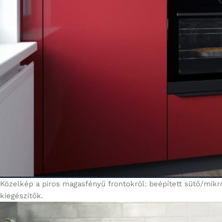
Közelkép a piros magasfényű frontokról: beépített sütő/mikr
kiegészítők.