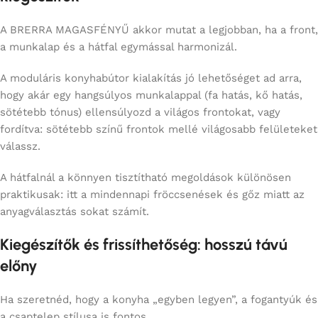
A BRERRA MAGASFÉNYŰ akkor mutat a legjobban, ha a front,
a munkalap és a hátfal egymással harmonizál.
A moduláris konyhabútor kialakítás jó lehetőséget ad arra,
hogy akár egy hangsúlyos munkalappal (fa hatás, kő hatás,
sötétebb tónus) ellensúlyozd a világos frontokat, vagy
fordítva: sötétebb színű frontok mellé világosabb felületeket
válassz.
A hátfalnál a könnyen tisztítható megoldások különösen
praktikusak: itt a mindennapi fröccsenések és gőz miatt az
anyagválasztás sokat számít.
Kiegészítők és frissíthetőség: hosszú távú
előny
Ha szeretnéd, hogy a konyha „egyben legyen”, a fogantyúk és
a csaptelep stílusa is fontos.