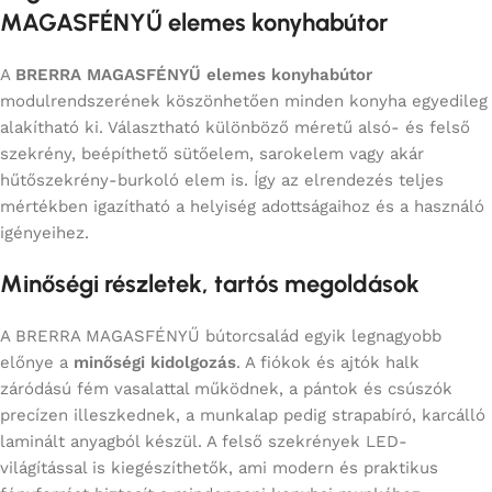
MAGASFÉNYŰ elemes konyhabútor
A
BRERRA MAGASFÉNYŰ elemes konyhabútor
modulrendszerének köszönhetően minden konyha egyedileg
alakítható ki. Választható különböző méretű alsó- és felső
szekrény, beépíthető sütőelem, sarokelem vagy akár
hűtőszekrény-burkoló elem is. Így az elrendezés teljes
mértékben igazítható a helyiség adottságaihoz és a használó
igényeihez.
Minőségi részletek, tartós megoldások
A BRERRA MAGASFÉNYŰ bútorcsalád egyik legnagyobb
előnye a
minőségi kidolgozás
. A fiókok és ajtók halk
záródású fém vasalattal működnek, a pántok és csúszók
precízen illeszkednek, a munkalap pedig strapabíró, karcálló
laminált anyagból készül. A felső szekrények LED-
világítással is kiegészíthetők, ami modern és praktikus