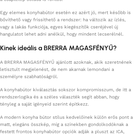
Egy elemes konyhabútor esetén ez azért jó, mert később is
bővíthető vagy frissíthető a rendszer: ha változik az ízlés,
vagy a lakás funkciója, egyes kiegészítők cseréjével új
hangulatot lehet adni anélkül, hogy mindent lecserélnél.
Kinek ideális a BRERRA MAGASFÉNYŰ?
A BRERRA MAGASFÉNYŰ ajánlott azoknak, akik szeretnének
letisztult megjelenést, de nem akarnak lemondani a
személyre szabhatóságról.
A konyhabútor kiválasztás sokszor kompromisszum, de itt a
rendszerlogika és a széles választék segít abban, hogy
tényleg a saját igényeid szerint építkezz.
A modern konyha bútor stílus kedvelőinek külön erős pont a
matt, elegáns összkép, míg a színekben gondolkodóknak a
festett frontos konyhabútor opciók adják a pluszt az ICA,