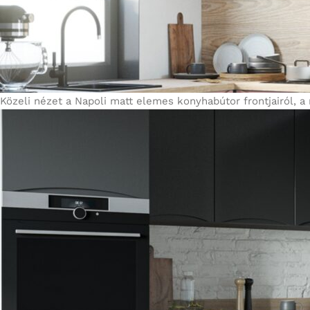
Közeli nézet a Napoli matt elemes konyhabútor frontjairól, 