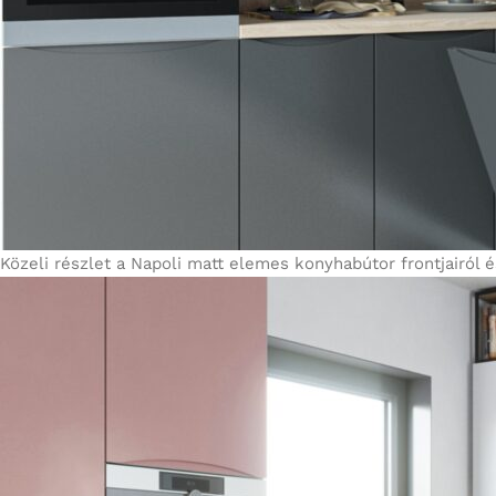
Közeli részlet a Napoli matt elemes konyhabútor frontjairól 