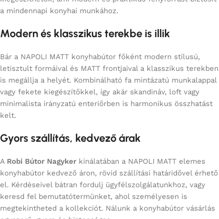
a mindennapi konyhai munkához.
Modern és klasszikus terekbe is illik
Bár a NAPOLI MATT konyhabútor főként modern stílusú,
letisztult formáival és MATT frontjaival a klasszikus terekben
is megállja a helyét. Kombinálható fa mintázatú munkalappal
vagy fekete kiegészítőkkel, így akár skandináv, loft vagy
minimalista irányzatú enteriőrben is harmonikus összhatást
kelt.
Gyors szállítás, kedvező árak
A
Robi Bútor Nagyker
kínálatában a NAPOLI MATT elemes
konyhabútor kedvező áron, rövid szállítási határidővel érhető
el. Kérdéseivel bátran fordulj ügyfélszolgálatunkhoz, vagy
keresd fel bemutatótermünket, ahol személyesen is
megtekintheted a kollekciót. Nálunk a konyhabútor vásárlás