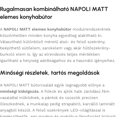
Rugalmasan kombinálható NAPOLI MATT
elemes konyhabútor
A
NAPOLI MATT elemes konyhabútor
modulrendszerének
köszönhetően minden konyha egyedileg alakítható ki.
Választható különböző méretű alsó- és felső szekrény,
beépíthető sütőelem, sarokelem vagy akár hűtőszekrény-
burkoló elem is. Így az elrendezés teljes mértékben
igazítható a helyiség adottságaihoz és a használó igényeihez.
Minőségi részletek, tartós megoldások
A NAPOLI MATT bútorcsalád egyik legnagyobb előnye a
minőségi kidolgozás
. A fiókok és ajtók halk záródású fém
vasalattal működnek, a pántok és csúszók precízen
illeszkednek, a munkalap pedig strapabíró, karcálló laminált
anyagból készül. A felső szekrények LED-világítással is
kiegészíthetők, ami modern és praktikus fényforrást biztosít