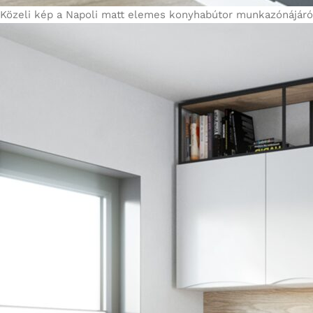
Közeli kép a Napoli matt elemes konyhabútor munkazónájáról;