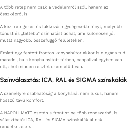
A több réteg nem csak a védelemről szól, hanem az
összképről is.
A kézi rétegezés és lakkozás egységesebb fényt, mélyebb
tónust és „teltebb” színhatást adhat, ami különösen jól
mutat nagyobb, összefüggő felületeken.
Emiatt egy festett frontos konyhabútor akkor is elegáns tud
maradni, ha a konyha nyitott térben, nappalival egyben van –
ott, ahol minden részlet szem előtt van.
Színválasztás: ICA, RAL és SIGMA színskálák
A személyre szabhatóság a konyhánál nem luxus, hanem
hosszú távú komfort.
A NAPOLI MATT esetén a front színe több rendszerből is
választható: ICA, RAL és SIGMA színskálák állnak
rendelkezésre.