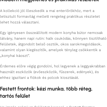
A kollekció jól illeszkedik a mai enteriőrökhöz, mert a
letisztult formavilág mellett rengeteg praktikus részletet
lehet hozzá választani.
Egy igényesen összeállított modern konyha bútor nemcsak
látvány, hanem napi rutin: halk csukódás, könnyen tisztítható
felületek, átgondolt belső osztók, okos sarokmegoldások,
valamint olyan kiegészítők, amelyek tényleg csökkentik a
„konyhai káoszt”.
Érdemes előre végig gondolni, hol legyenek a leggyakrabban
használt eszközök (evőeszközök, fűszerek, edények), és
ehhez igazítani a fiókok és polcok kiosztását.
Festett frontok: kézi munka, több réteg,
tartós felület