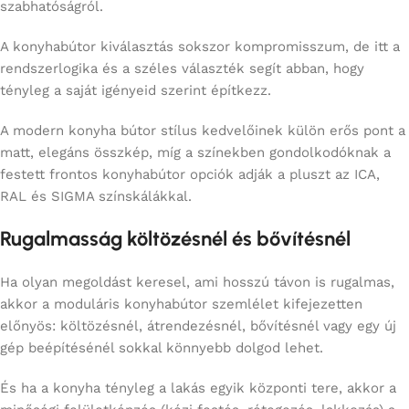
szabhatóságról.
A konyhabútor kiválasztás sokszor kompromisszum, de itt a
rendszerlogika és a széles választék segít abban, hogy
tényleg a saját igényeid szerint építkezz.
A modern konyha bútor stílus kedvelőinek külön erős pont a
matt, elegáns összkép, míg a színekben gondolkodóknak a
festett frontos konyhabútor opciók adják a pluszt az ICA,
RAL és SIGMA színskálákkal.
Rugalmasság költözésnél és bővítésnél
Ha olyan megoldást keresel, ami hosszú távon is rugalmas,
akkor a moduláris konyhabútor szemlélet kifejezetten
előnyös: költözésnél, átrendezésnél, bővítésnél vagy egy új
gép beépítésénél sokkal könnyebb dolgod lehet.
És ha a konyha tényleg a lakás egyik központi tere, akkor a