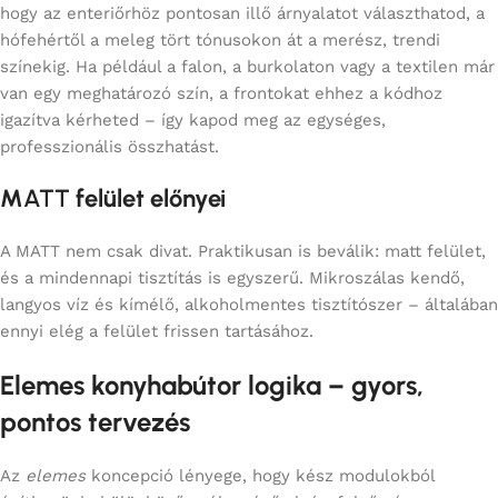
hogy az enteriőrhöz pontosan illő árnyalatot választhatod, a
hófehértől a meleg tört tónusokon át a merész, trendi
színekig. Ha például a falon, a burkolaton vagy a textilen már
van egy meghatározó szín, a frontokat ehhez a kódhoz
igazítva kérheted – így kapod meg az egységes,
professzionális összhatást.
M
ATT
felület előnyei
A MATT nem csak divat. Praktikusan is beválik: matt felület,
és a mindennapi tisztítás is egyszerű. Mikroszálas kendő,
langyos víz és kímélő, alkoholmentes tisztítószer – általában
ennyi elég a felület frissen tartásához.
Elemes konyhabútor logika – gyors,
pontos tervezés
Az
elemes
koncepció lényege, hogy kész modulokból