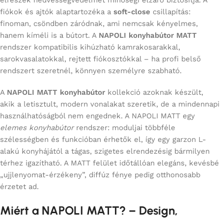
élrészek nedvességvédelmét minőségi élzáró biztosítja. A
fiókok és ajtók alaptartozéka a
soft-close
csillapítás:
finoman, csöndben záródnak, ami nemcsak kényelmes,
hanem kíméli is a bútort. A
NAPOLI konyhabútor MATT
rendszer kompatibilis kihúzható kamrakosarakkal,
sarokvasalatokkal, rejtett fiókosztókkal – ha profi belső
rendszert szeretnél, könnyen személyre szabható.
A
NAPOLI MATT konyhabútor
kollekció azoknak készült,
akik a letisztult, modern vonalakat szeretik, de a mindennapi
használhatóságból nem engednek. A NAPOLI MATT egy
elemes konyhabútor
rendszer: moduljai többféle
szélességben és funkcióban érhetők el, így egy garzon L-
alakú konyhájától a tágas, szigetes elrendezésig bármilyen
térhez igazítható. A MATT felület időtállóan elegáns, kevésbé
„ujjlenyomat-érzékeny”, diffúz fénye pedig otthonosabb
érzetet ad.
Miért a NAPOLI MATT? – Design,