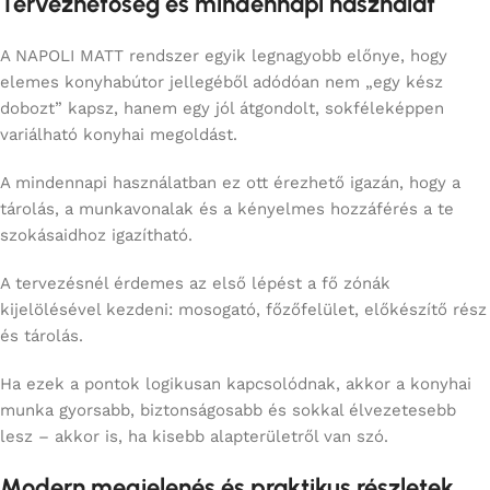
Tervezhetőség és mindennapi használat
A NAPOLI MATT rendszer egyik legnagyobb előnye, hogy
elemes konyhabútor jellegéből adódóan nem „egy kész
dobozt” kapsz, hanem egy jól átgondolt, sokféleképpen
variálható konyhai megoldást.
A mindennapi használatban ez ott érezhető igazán, hogy a
tárolás, a munkavonalak és a kényelmes hozzáférés a te
szokásaidhoz igazítható.
A tervezésnél érdemes az első lépést a fő zónák
kijelölésével kezdeni: mosogató, főzőfelület, előkészítő rész
és tárolás.
Ha ezek a pontok logikusan kapcsolódnak, akkor a konyhai
munka gyorsabb, biztonságosabb és sokkal élvezetesebb
lesz – akkor is, ha kisebb alapterületről van szó.
Modern megjelenés és praktikus részletek