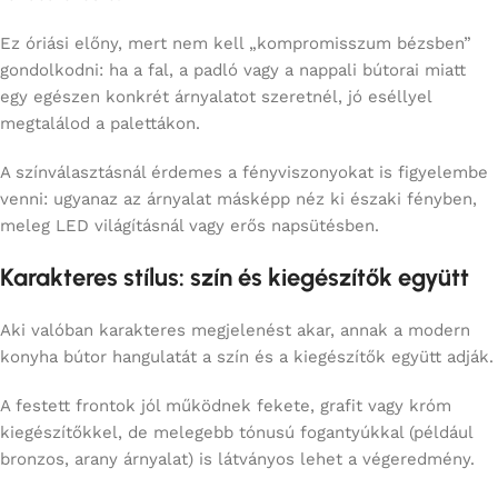
Ez óriási előny, mert nem kell „kompromisszum bézsben”
gondolkodni: ha a fal, a padló vagy a nappali bútorai miatt
egy egészen konkrét árnyalatot szeretnél, jó eséllyel
megtalálod a palettákon.
A színválasztásnál érdemes a fényviszonyokat is figyelembe
venni: ugyanaz az árnyalat másképp néz ki északi fényben,
meleg LED világításnál vagy erős napsütésben.
Karakteres stílus: szín és kiegészítők együtt
Aki valóban karakteres megjelenést akar, annak a modern
konyha bútor hangulatát a szín és a kiegészítők együtt adják.
A festett frontok jól működnek fekete, grafit vagy króm
kiegészítőkkel, de melegebb tónusú fogantyúkkal (például
bronzos, arany árnyalat) is látványos lehet a végeredmény.