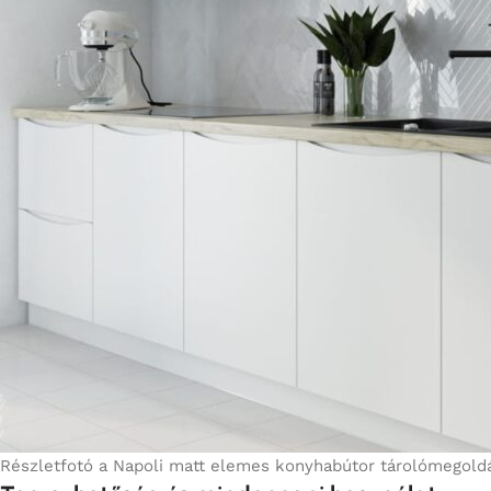
Részletfotó a Napoli matt elemes konyhabútor tárolómegoldása