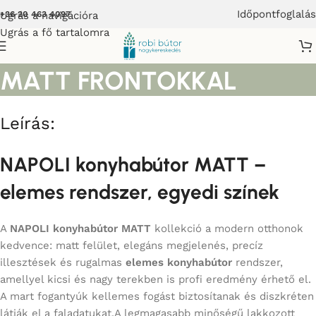
Időpontfoglalás
Ugrás a navigációra
+36 20 463 4097
Ugrás a fő tartalomra
NAPOLI KONYHABÚTOR
MATT FRONTOKKAL
Leírás:
NAPOLI konyhabútor MATT –
elemes rendszer, egyedi színek
A
NAPOLI konyhabútor MATT
kollekció a modern otthonok
kedvence: matt felület, elegáns megjelenés, precíz
illesztések és rugalmas
elemes konyhabútor
rendszer,
amellyel kicsi és nagy terekben is profi eredmény érhető el.
A mart fogantyúk kellemes fogást biztosítanak és diszkréten
látják el a faladatukat.A legmagasabb minőségű lakkozott