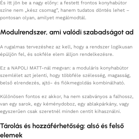
És itt jön be a nagy előny: a festett frontos konyhabútor
színe nem „kész csomag”, hanem tudatos döntés lehet –
pontosan olyan, amilyet megálmodtál.
Modulrendszer, ami valódi szabadságot ad
A rugalmas tervezéshez az kell, hogy a rendszer logikusan
épüljön fel, és sokféle elem álljon rendelkezésre.
Ez a NAPOLI MATT-nál megvan: a moduláris konyhabútor
szemlélet azt jelenti, hogy többféle szélesség, magasság,
belső elrendezés, ajtó- és fiókmegoldás kombinálható.
Különösen fontos ez akkor, ha nem szabványos a falhossz,
van egy sarok, egy kéménydoboz, egy ablakpárkány, vagy
egyszerűen csak szeretnél minden centit kihasználni.
Tárolás és hozzáférhetőség: alsó és felső
elemek