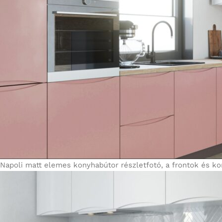
Napoli matt elemes konyhabútor részletfotó, a frontok és k