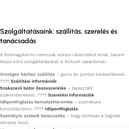
Szolgáltatásaink: szállítás, szerelés és
tanácsadás
A Robinagyker.hu nemcsak széles választékot kínál, hanem
teljes körű szolgáltatásokat is biztosít vásárlóinak:
Országos házhoz szállítás
– gyors és pontos kézbesítéssel.
????
Szállítási információk
Szakszerű bútor összeszerelés
– tapasztalt
szakemberekkel. ????
Szerelési információk
Időpontfoglalás bemutatóterembe
– személyes
konzultációhoz. ????
Időpontfoglalás
Személyre szabott tanácsadás
– hogy biztosan a legjobb
döntést hozd.