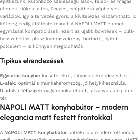
építkezünk: különböző szélességű alsó-, felső- és magas
elemek, fiókos, ajtós, üveges, beépíthető géphelyes
variációk. Így a tervezés gyors, a kivitelezés kiszámítható, a
költség pedig átlátható marad. A NAPOLI MATT elemei
egymással kompatibilisek, ezért az újabb bővítések – pult-
hosszabbítás, plusz kamraszekrény, bortartó, nyitott
polcelem – is könnyen megoldhatók.
Tipikus elrendezések
Egysoros konyha:
kicsi terekre, folyosós elrendezéshez.
L-alak:
optimális munkaháromszög, jó helykihasználás.
U-alak / félsziget:
nagy munkafelület, látványos központi
tér.
NAPOLI MATT konyhabútor – modern
elegancia matt festett frontokkal
A
NAPOLI MATT konyhabútor
kollekció a modern otthonok