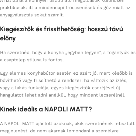
A hátfalnál a könnyen tisztítható megoldások különösen
praktikusak: itt a mindennapi fröccsenések és gőz miatt az
anyagválasztás sokat számít.
Kiegészítők és frissíthetőség: hosszú távú
előny
Ha szeretnéd, hogy a konyha „egyben legyen”, a fogantyúk és
a csaptelep stílusa is fontos.
Egy elemes konyhabútor esetén ez azért jó, mert később is
bővíthető vagy frissíthető a rendszer: ha változik az ízlés,
vagy a lakás funkciója, egyes kiegészítők cseréjével új
hangulatot lehet adni anélkül, hogy mindent lecserélnél.
Kinek ideális a NAPOLI MATT?
A NAPOLI MATT ajánlott azoknak, akik szeretnének letisztult
megjelenést, de nem akarnak lemondani a személyre