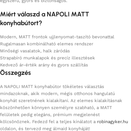
egyszerű, gyors és biztonságos.
Miért válaszd a NAPOLI MATT
konyhabútort?
Modern, MATT frontok ujjlenyomat-taszító bevonattal
Rugalmasan kombinálható elemes rendszer
Minőségi vasalatok, halk záródás
Strapabíró munkalapok és precíz illesztések
Kedvező ár-érték arány és gyors szállítás
Összegzés
A NAPOLI MATT konyhabútor tökéletes választás
mindazoknak, akik modern, mégis otthonos hangulatú
konyhát szeretnének kialakítani. Az elemes kialakításnak
köszönhetően könnyen személyre szabható, a MATT
felületek pedig elegáns, prémium megjelenést
kölcsönöznek. Fedezd fel a teljes kínálatot a
robinagyker.hu
oldalon, és tervezd meg álmaid konyháját!