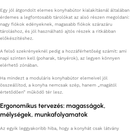
Egy jól átgondolt elemes konyhabútor kialakításnál általában
érdemes a legfontosabb tárolókat az alsó részen megoldani:
nagy fiókok edényeknek, magasabb fiókok szárazáru
tároláshoz, és jól használható ajtós részek a ritkábban
előkészítéshez.
A felső szekrényeknél pedig a hozzáférhetőség számít: ami
napi szinten kell (poharak, tányérok), az legyen könnyen
elérhető zónában.
Ha mindezt a moduláris konyhabútor elemeivel jól
összeállítod, a konyha nemcsak szép, hanem „magától
értetődően” működő tér lesz.
Ergonomikus tervezés: magasságok,
mélységek, munkafolyamatok
Az egyik leggyakoribb hiba, hogy a konyhát csak látvány