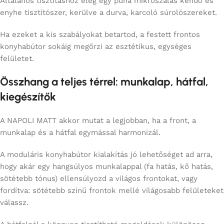
Általános tisztításhoz elég egy puha mikroszálas kendő és
enyhe tisztítószer, kerülve a durva, karcoló súrolószereket.
Ha ezeket a kis szabályokat betartod, a festett frontos
konyhabútor sokáig megőrzi az esztétikus, egységes
felületet.
Összhang a teljes térrel: munkalap, hátfal,
kiegészítők
A NAPOLI MATT akkor mutat a legjobban, ha a front, a
munkalap és a hátfal egymással harmonizál.
A moduláris konyhabútor kialakítás jó lehetőséget ad arra,
hogy akár egy hangsúlyos munkalappal (fa hatás, kő hatás,
sötétebb tónus) ellensúlyozd a világos frontokat, vagy
fordítva: sötétebb színű frontok mellé világosabb felületeket
válassz.