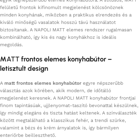
egyik legnépszerűbb elemes konyhabútora. A stílusos, MATT
felületű frontok kifinomult megjelenést kölcsönöznek
minden konyhának, miközben a praktikus elrendezés és a
kiváló minőségű vasalatok hosszú távú használatot
biztosítanak. A NAPOLI MATT elemes rendszer rugalmasan
kombinálható, így kis és nagy konyhákhoz is ideális
megoldás.
M
ATT
frontos elemes konyhabútor –
letisztult design
A
matt frontos elemes konyhabútor
egyre népszerűbb
választás azok körében, akik modern, de időtálló
megjelenést keresnek. A NAPOLI MATT konyhabútor frontjai
finom tapintásúak, ujjlenyomat-taszító bevonattal készülnek,
így mindig elegáns és tiszta hatást keltenek. A színválaszték
között megtalálható a klasszikus fehér, a trendi szürke,
valamint a bézs és krém árnyalatok is, így bármilyen
enteriőrbe beilleszthető.