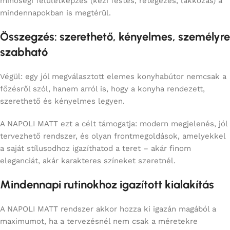
minőségi felületképzés (kézi festés, rétegezés, lakkozás) a
mindennapokban is megtérül.
Összegzés: szerethető, kényelmes, személyre
szabható
Végül: egy jól megválasztott elemes konyhabútor nemcsak a
főzésről szól, hanem arról is, hogy a konyha rendezett,
szerethető és kényelmes legyen.
A NAPOLI MATT ezt a célt támogatja: modern megjelenés, jól
tervezhető rendszer, és olyan frontmegoldások, amelyekkel
a saját stílusodhoz igazíthatod a teret – akár finom
eleganciát, akár karakteres színeket szeretnél.
Mindennapi rutinokhoz igazított kialakítás
A NAPOLI MATT rendszer akkor hozza ki igazán magából a
maximumot, ha a tervezésnél nem csak a méretekre