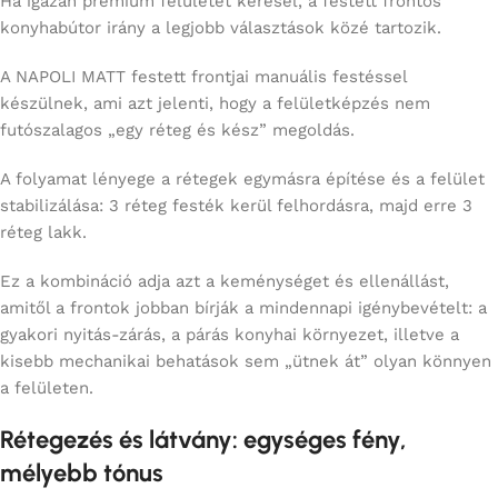
Ha igazán prémium felületet keresel, a festett frontos
konyhabútor irány a legjobb választások közé tartozik.
A NAPOLI MATT festett frontjai manuális festéssel
készülnek, ami azt jelenti, hogy a felületképzés nem
futószalagos „egy réteg és kész” megoldás.
A folyamat lényege a rétegek egymásra építése és a felület
stabilizálása: 3 réteg festék kerül felhordásra, majd erre 3
réteg lakk.
Ez a kombináció adja azt a keménységet és ellenállást,
amitől a frontok jobban bírják a mindennapi igénybevételt: a
gyakori nyitás-zárás, a párás konyhai környezet, illetve a
kisebb mechanikai behatások sem „ütnek át” olyan könnyen
a felületen.
Rétegezés és látvány: egységes fény,
mélyebb tónus