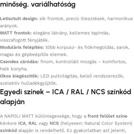
minőség, variálhatóság
Letisztult design:
sík frontok, precíz illesztések, harmonikus
arányok.
MATT frontok:
elegáns látvány, kellemes tapintás,
visszafogott fényjáték.
Moduláris felépítés:
több korpusz- és fiókmegoldás, sarok,
magas és gépbeépítős elemek.
Csendes záródás:
finom, kontrollált mozgás – komfortos,
halk konyha.
Okos kiegészítők:
LED pultvilágítás, belső rendszerezők,
szelektív hulladékgyűjtők.
Egyedi színek – ICA / RAL / NCS színkód
alapján
A NAPOLI MATT különlegessége, hogy a
front felület színe
kérésre
ICA
,
RAL
vagy
NCS
(helyesen: Natural Color System)
színkód
alapján is rendelhető. Ez gyakorlatban azt jelenti,