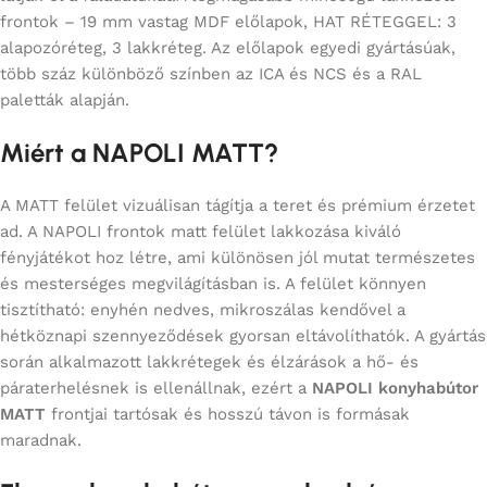
frontok – 19 mm vastag MDF előlapok, HAT RÉTEGGEL: 3
alapozóréteg, 3 lakkréteg. Az előlapok egyedi gyártásúak,
több száz különböző színben az ICA és NCS és a RAL
paletták alapján.
Miért a NAPOLI MATT?
A MATT felület vizuálisan tágítja a teret és prémium érzetet
ad. A NAPOLI frontok matt felület lakkozása kiváló
fényjátékot hoz létre, ami különösen jól mutat természetes
és mesterséges megvilágításban is. A felület könnyen
tisztítható: enyhén nedves, mikroszálas kendővel a
hétköznapi szennyeződések gyorsan eltávolíthatók. A gyártás
során alkalmazott lakkrétegek és élzárások a hő- és
páraterhelésnek is ellenállnak, ezért a
NAPOLI konyhabútor
MATT
frontjai tartósak és hosszú távon is formásak
maradnak.