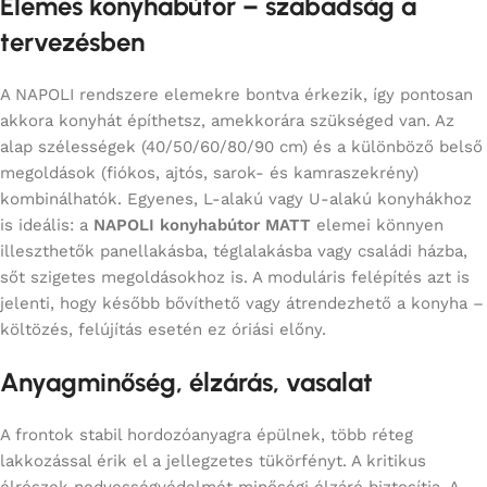
Elemes konyhabútor – szabadság a
tervezésben
A NAPOLI rendszere elemekre bontva érkezik, így pontosan
akkora konyhát építhetsz, amekkorára szükséged van. Az
alap szélességek (40/50/60/80/90 cm) és a különböző belső
megoldások (fiókos, ajtós, sarok- és kamraszekrény)
kombinálhatók. Egyenes, L-alakú vagy U-alakú konyhákhoz
is ideális: a
NAPOLI konyhabútor MATT
elemei könnyen
illeszthetők panellakásba, téglalakásba vagy családi házba,
sőt szigetes megoldásokhoz is. A moduláris felépítés azt is
jelenti, hogy később bővíthető vagy átrendezhető a konyha –
költözés, felújítás esetén ez óriási előny.
Anyagminőség, élzárás, vasalat
A frontok stabil hordozóanyagra épülnek, több réteg
lakkozással érik el a jellegzetes tükörfényt. A kritikus