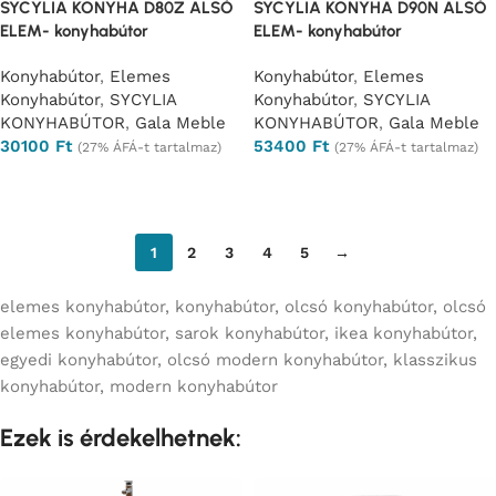
SYCYLIA KONYHA D80Z ALSÓ
SYCYLIA KONYHA D90N ALSÓ
ELEM- konyhabútor
ELEM- konyhabútor
Konyhabútor
,
Elemes
Konyhabútor
,
Elemes
Konyhabútor
,
SYCYLIA
Konyhabútor
,
SYCYLIA
KONYHABÚTOR
,
Gala Meble
KONYHABÚTOR
,
Gala Meble
30100
Ft
53400
Ft
(27% ÁFÁ-t tartalmaz)
(27% ÁFÁ-t tartalmaz)
Opciók választása
Opciók választása
1
2
3
4
5
→
elemes konyhabútor, konyhabútor, olcsó konyhabútor, olcsó
elemes konyhabútor, sarok konyhabútor, ikea konyhabútor,
egyedi konyhabútor, olcsó modern konyhabútor, klasszikus
konyhabútor, modern konyhabútor
Ezek is érdekelhetnek: