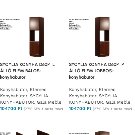
Opciók választása
Opciók választása
SYCYLIA KONYHA D60P_L
SYCYLIA KONYHA D60P_P
ÁLLÓ ELEM BALOS-
ÁLLÓ ELEM JOBBOS-
konyhabútor
konyhabútor
Konyhabútor
,
Elemes
Konyhabútor
,
Elemes
Konyhabútor
,
SYCYLIA
Konyhabútor
,
SYCYLIA
KONYHABÚTOR
,
Gala Meble
KONYHABÚTOR
,
Gala Meble
104700
Ft
104700
Ft
(27% ÁFÁ-t tartalmaz)
(27% ÁFÁ-t tartalmaz)
Opciók választása
Opciók választása