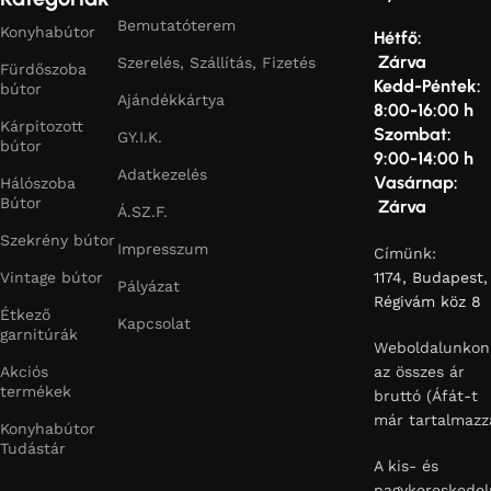
Bemutatóterem
Konyhabútor
Hétfő:
Zárva
Szerelés, Szállítás, Fizetés
Fürdőszoba
Kedd-Péntek:
bútor
Ajándékkártya
8:00-16:00 h
Kárpitozott
Szombat:
GY.I.K.
bútor
9:00-14:00 h
Adatkezelés
Vasárnap:
Hálószoba
Bútor
Zárva
Á.SZ.F.
Szekrény bútor
Impresszum
Címünk:
Vintage bútor
1174, Budapest,
Pályázat
Régivám köz 8
Étkező
Kapcsolat
garnitúrák
Weboldalunkon
Akciós
az összes ár
termékek
bruttó (Áfát-t
már tartalmazz
Konyhabútor
Tudástár
A kis- és
nagykereskedel