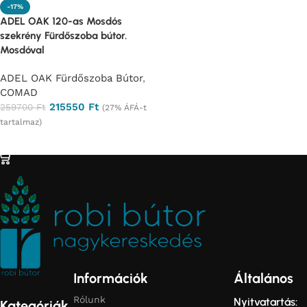
-17%
ADEL OAK 120-as Mosdós
szekrény Fürdőszoba bútor.
Mosdóval
ADEL OAK Fürdőszoba Bútor
,
COMAD
215550
Ft
259700
Ft
(27% ÁFÁ-t
tartalmaz)
Ajánlatkérés
Információk
Általános
Rólunk
Nyitvatartás:
Kategóriák