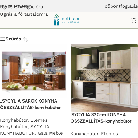
Időpontfoglalás
Ugrás a navigációra
+36 20 463 4097
Ugrás a fő tartalomra
SYCYLIA KONYHABÚTOR
Szűrés
.,SYCYLIA SAROK KONYHA
ÖSSZEÁLLÍTÁS-konyhabútor
.SYCYLIA 320cm KONYHA
Konyhabútor
,
Elemes
ÖSSZEÁLLÍTÁS-konyhabútor
Konyhabútor
,
SYCYLIA
KONYHABÚTOR
,
Gala Meble
Konyhabútor
,
Elemes