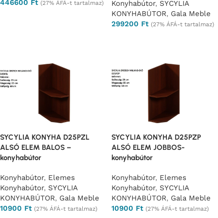
446600
Ft
Konyhabútor
,
SYCYLIA
(27% ÁFÁ-t tartalmaz)
KONYHABÚTOR
,
Gala Meble
Opciók választása
299200
Ft
(27% ÁFÁ-t tartalmaz)
Opciók választása
SYCYLIA KONYHA D25PZL
SYCYLIA KONYHA D25PZP
ALSÓ ELEM BALOS –
ALSÓ ELEM JOBBOS-
konyhabútor
konyhabútor
Konyhabútor
,
Elemes
Konyhabútor
,
Elemes
Konyhabútor
,
SYCYLIA
Konyhabútor
,
SYCYLIA
KONYHABÚTOR
,
Gala Meble
KONYHABÚTOR
,
Gala Meble
10900
Ft
10900
Ft
(27% ÁFÁ-t tartalmaz)
(27% ÁFÁ-t tartalmaz)