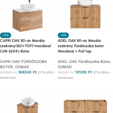
-17%
-17%
CAPRI OAK 80-as Mosdós
ADEL OAK 80-as Mosdós
szekrény(821+TOP)*mosdóval
szekrény Fürdőszoba bútor.
(UM 6254)-Bútor
Mosdóval + Pult lap
CAPRI OAK FÜRDŐSZOBA
ADEL OAK Fürdőszoba Bútor
,
BÚTOR
,
COMAD
COMAD
169240
Ft
131310
Ft
203900
Ft
158200
Ft
(27% ÁFÁ-t
(27% ÁFÁ-t
tartalmaz)
tartalmaz)
Ajánlatkérés
Ajánlatkérés