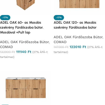
-17%
-17%
ADEL OAK 60- as Mosdós
ADEL OAK 120- as Mosdós
szekrény Fürdőszoba bútor.
szekrény Fürdőszoba bútor
Mosdóval +Pult lap
ADEL OAK Fürdőszoba Bútor
,
ADEL OAK Fürdőszoba Bútor
,
COMAD
COMAD
122010
Ft
147000
Ft
(27% ÁFÁ-t
111140
Ft
133900
Ft
(27% ÁFÁ-t
tartalmaz)
tartalmaz)
Ajánlatkérés
Ajánlatkérés