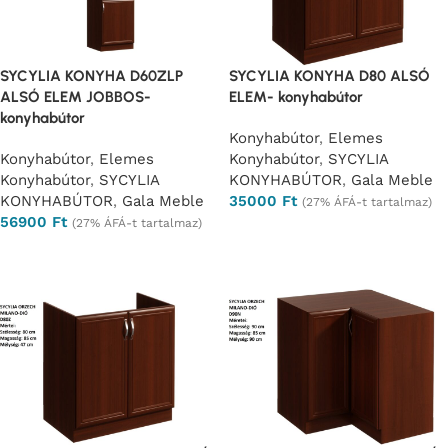
SYCYLIA KONYHA D60ZLP
SYCYLIA KONYHA D80 ALSÓ
ALSÓ ELEM JOBBOS-
ELEM- konyhabútor
konyhabútor
Konyhabútor
,
Elemes
Konyhabútor
,
Elemes
Konyhabútor
,
SYCYLIA
Konyhabútor
,
SYCYLIA
KONYHABÚTOR
,
Gala Meble
KONYHABÚTOR
,
Gala Meble
35000
Ft
(27% ÁFÁ-t tartalmaz)
56900
Ft
(27% ÁFÁ-t tartalmaz)
Opciók választása
Opciók választása