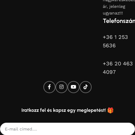
ár, jelenleg
ugyanaz!!!
Telefonszá
+36 1 253
5636
+36 20 463
4097
Iratkozz fel és kapsz egy meglepetést!