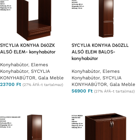
SYCYLIA KONYHA D60ZK
SYCYLIA KONYHA D60ZLL
ALSÓ ELEM- konyhabútor
ALSÓ ELEM BALOS-
konyhabútor
Konyhabútor
,
Elemes
Konyhabútor
,
SYCYLIA
Konyhabútor
,
Elemes
KONYHABÚTOR
,
Gala Meble
Konyhabútor
,
SYCYLIA
23700
Ft
KONYHABÚTOR
,
Gala Meble
(27% ÁFÁ-t tartalmaz)
56900
Ft
(27% ÁFÁ-t tartalmaz)
Opciók választása
Opciók választása