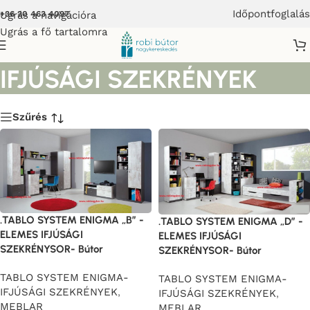
Időpontfoglalás
Ugrás a navigációra
+36 20 463 4097
Ugrás a fő tartalomra
TABLO SYSTEM ENIGMA-
IFJÚSÁGI SZEKRÉNYEK
Szűrés
.TABLO SYSTEM ENIGMA „B” -
.TABLO SYSTEM ENIGMA „D” -
ELEMES IFJÚSÁGI
ELEMES IFJÚSÁGI
SZEKRÉNYSOR- Bútor
SZEKRÉNYSOR- Bútor
TABLO SYSTEM ENIGMA-
TABLO SYSTEM ENIGMA-
IFJÚSÁGI SZEKRÉNYEK
,
IFJÚSÁGI SZEKRÉNYEK
,
MEBLAR
MEBLAR