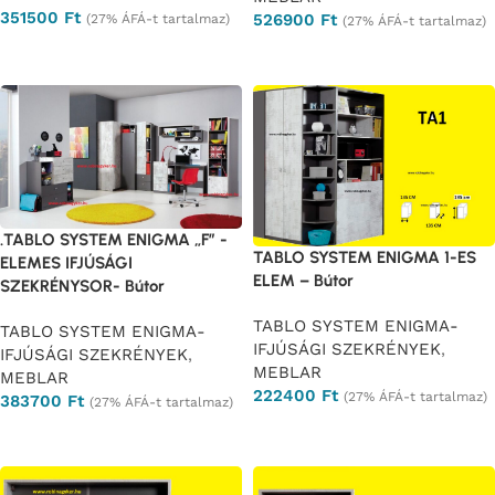
351500
Ft
526900
Ft
(27% ÁFÁ-t tartalmaz)
(27% ÁFÁ-t tartalmaz)
Ajánlatkérés
Ajánlatkérés
.TABLO SYSTEM ENIGMA „F” -
TABLO SYSTEM ENIGMA 1-ES
ELEMES IFJÚSÁGI
ELEM – Bútor
SZEKRÉNYSOR- Bútor
TABLO SYSTEM ENIGMA-
TABLO SYSTEM ENIGMA-
IFJÚSÁGI SZEKRÉNYEK
,
IFJÚSÁGI SZEKRÉNYEK
,
MEBLAR
MEBLAR
222400
Ft
(27% ÁFÁ-t tartalmaz)
383700
Ft
(27% ÁFÁ-t tartalmaz)
Ajánlatkérés
Ajánlatkérés