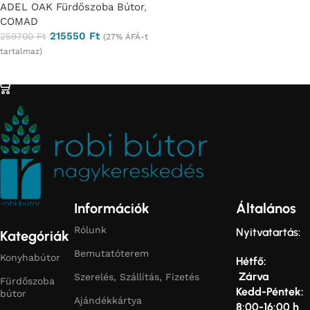
ADEL OAK Fürdőszoba Bútor
,
COMAD
215550
Ft
259700
Ft
(27% ÁFÁ-t
tartalmaz)
Ajánlatkérés
Információk
Általános
Rólunk
Nyitvatartás:
Kategóriák
Bemutatóterem
Konyhabútor
Hétfő:
Zárva
Szerelés, Szállítás, Fizetés
Fürdőszoba
Kedd-Péntek:
bútor
Ajándékkártya
8:00-16:00 h