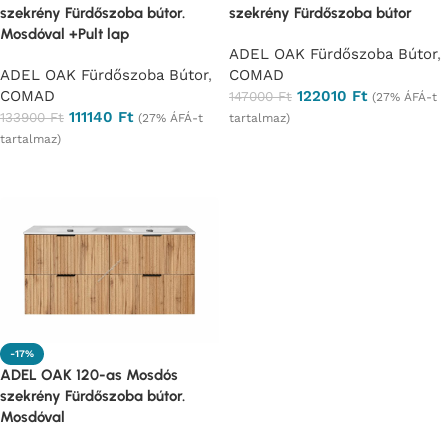
szekrény Fürdőszoba bútor.
szekrény Fürdőszoba bútor
Mosdóval +Pult lap
ADEL OAK Fürdőszoba Bútor
,
ADEL OAK Fürdőszoba Bútor
,
COMAD
COMAD
122010
Ft
147000
Ft
(27% ÁFÁ-t
111140
Ft
133900
Ft
(27% ÁFÁ-t
tartalmaz)
tartalmaz)
Ajánlatkérés
Ajánlatkérés
-17%
ADEL OAK 120-as Mosdós
szekrény Fürdőszoba bútor.
Mosdóval