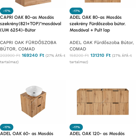
-17%
-17%
CAPRI OAK 80-as Mosdós
ADEL OAK 80-as Mosdós
szekrény(821+TOP)*mosdóval
szekrény Fürdőszoba bútor.
(UM 6254)-Bútor
Mosdóval + Pult lap
CAPRI OAK FÜRDŐSZOBA
ADEL OAK Fürdőszoba Bútor
,
BÚTOR
,
COMAD
COMAD
169240
Ft
131310
Ft
203900
Ft
158200
Ft
(27% ÁFÁ-t
(27% ÁFÁ-t
tartalmaz)
tartalmaz)
Ajánlatkérés
Ajánlatkérés
-17%
-17%
ADEL OAK 60- as Mosdós
ADEL OAK 120- as Mosdós