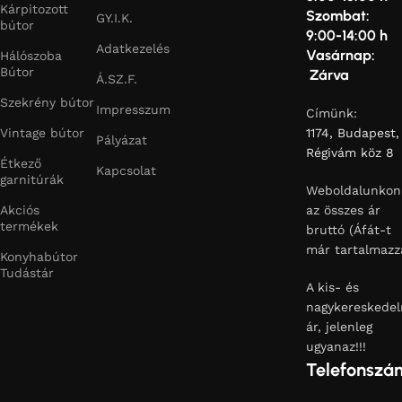
Kárpitozott
Szombat:
GY.I.K.
bútor
9:00-14:00 h
Adatkezelés
Vasárnap:
Hálószoba
Bútor
Zárva
Á.SZ.F.
Szekrény bútor
Impresszum
Címünk:
Vintage bútor
1174, Budapest,
Pályázat
Régivám köz 8
Étkező
Kapcsolat
garnitúrák
Weboldalunkon
Akciós
az összes ár
termékek
bruttó (Áfát-t
már tartalmazz
Konyhabútor
Tudástár
A kis- és
nagykereskedel
ár, jelenleg
ugyanaz!!!
Telefonszá