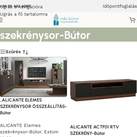
Időpontfoglalás
Ugrás a navigációra
+36 20 463 4097
Ugrás a fő tartalomra
ALICANTE Elemes
szekrénysor-Bútor
Szűrés
..ALICANTE ELEMES
SZEKRÉNYSOR ÖSSZEÁLLÍTÁS-
Bútor
ALICANTE Elemes
ALICANTE ACTF01 RTV
szekrénysor-Bútor
,
Extom
SZEKRÉNY-Bútor