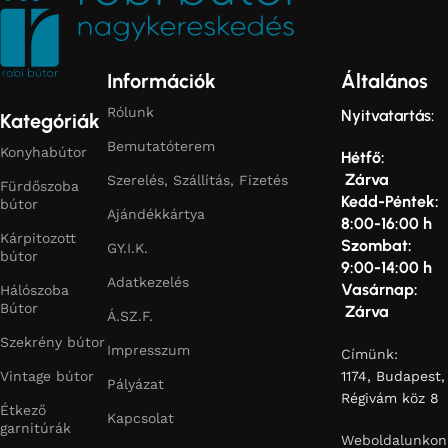
Információk
Általános
Rólunk
Nyitvatartás:
Kategóriák
Bemutatóterem
Konyhabútor
Hétfő:
Zárva
Szerelés, Szállítás, Fizetés
Fürdőszoba
Kedd-Péntek:
bútor
Ajándékkártya
8:00-16:00 h
Kárpitozott
Szombat:
GY.I.K.
bútor
9:00-14:00 h
Adatkezelés
Vasárnap:
Hálószoba
Bútor
Zárva
Á.SZ.F.
Szekrény bútor
Impresszum
Címünk:
Vintage bútor
1174, Budapest,
Pályázat
Régivám köz 8
Étkező
Kapcsolat
garnitúrák
Weboldalunkon