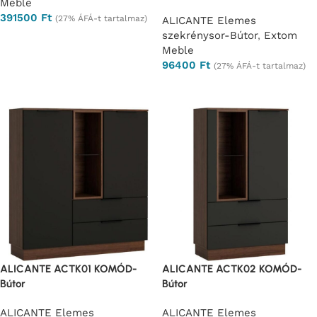
Meble
391500
Ft
(27% ÁFÁ-t tartalmaz)
ALICANTE Elemes
szekrénysor-Bútor
,
Extom
Ajánlatkérés
Meble
96400
Ft
(27% ÁFÁ-t tartalmaz)
Ajánlatkérés
ALICANTE ACTK01 KOMÓD-
ALICANTE ACTK02 KOMÓD-
Bútor
Bútor
ALICANTE Elemes
ALICANTE Elemes