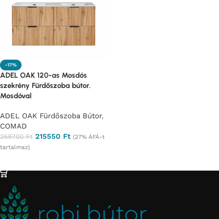
-17%
ADEL OAK 120-as Mosdós
szekrény Fürdőszoba bútor.
Mosdóval
ADEL OAK Fürdőszoba Bútor
,
COMAD
215550
Ft
259700
Ft
(27% ÁFÁ-t
tartalmaz)
Ajánlatkérés