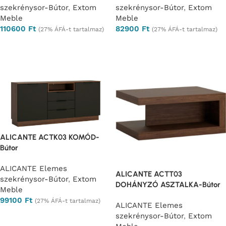
szekrénysor-Bútor
,
Extom
szekrénysor-Bútor
,
Extom
Meble
Meble
110600
Ft
82900
Ft
(27% ÁFÁ-t tartalmaz)
(27% ÁFÁ-t tartalmaz)
Ajánlatkérés
Ajánlatkérés
ALICANTE ACTK03 KOMÓD-
Bútor
ALICANTE Elemes
ALICANTE ACTT03
szekrénysor-Bútor
,
Extom
DOHÁNYZÓ ASZTALKA-Bútor
Meble
99100
Ft
(27% ÁFÁ-t tartalmaz)
ALICANTE Elemes
Ajánlatkérés
szekrénysor-Bútor
,
Extom