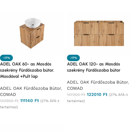
Ajánlatkérés
Ajánlatkérés
-17%
-17%
ADEL OAK 60- as Mosdós
ADEL OAK 120- as Mosdós
szekrény Fürdőszoba bútor.
szekrény Fürdőszoba bútor
Mosdóval +Pult lap
ADEL OAK Fürdőszoba Bútor
,
ADEL OAK Fürdőszoba Bútor
,
COMAD
COMAD
122010
Ft
147000
Ft
(27% ÁFÁ-t
111140
Ft
133900
Ft
(27% ÁFÁ-t
tartalmaz)
tartalmaz)
Ajánlatkérés
Ajánlatkérés