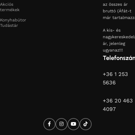
Akciós
az összes ár
termékek
bruttó (Áfát-t
már tartalmazz
Konyhabútor
Tudástár
A kis- és
nagykereskedel
ár, jelenleg
ugyanaz!!!
Telefonszá
+36 1 253
5636
+36 20 463
4097