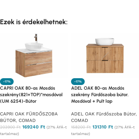
Ajánlatkérés
Ajánlatkérés
Ezek is érdekelhetnek:
-17%
-17%
CAPRI OAK 80-as Mosdós
ADEL OAK 80-as Mosdós
szekrény(821+TOP)*mosdóval
szekrény Fürdőszoba bútor.
(UM 6254)-Bútor
Mosdóval + Pult lap
CAPRI OAK FÜRDŐSZOBA
ADEL OAK Fürdőszoba Bútor
,
BÚTOR
,
COMAD
COMAD
169240
Ft
131310
Ft
203900
Ft
158200
Ft
(27% ÁFÁ-t
(27% ÁFÁ-t
tartalmaz)
tartalmaz)