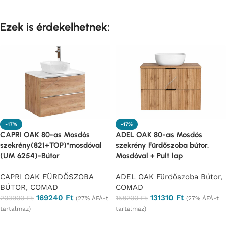
Ezek is érdekelhetnek:
-17%
-17%
CAPRI OAK 80-as Mosdós
ADEL OAK 80-as Mosdós
szekrény(821+TOP)*mosdóval
szekrény Fürdőszoba bútor.
(UM 6254)-Bútor
Mosdóval + Pult lap
CAPRI OAK FÜRDŐSZOBA
ADEL OAK Fürdőszoba Bútor
,
BÚTOR
,
COMAD
COMAD
169240
Ft
131310
Ft
203900
Ft
158200
Ft
(27% ÁFÁ-t
(27% ÁFÁ-t
tartalmaz)
tartalmaz)
Ajánlatkérés
Ajánlatkérés