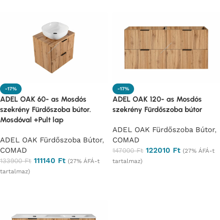
-17%
-17%
ADEL OAK 60- as Mosdós
ADEL OAK 120- as Mosdós
szekrény Fürdőszoba bútor.
szekrény Fürdőszoba bútor
Mosdóval +Pult lap
ADEL OAK Fürdőszoba Bútor
,
ADEL OAK Fürdőszoba Bútor
,
COMAD
COMAD
122010
Ft
147000
Ft
(27% ÁFÁ-t
111140
Ft
133900
Ft
(27% ÁFÁ-t
tartalmaz)
tartalmaz)
Ajánlatkérés
Ajánlatkérés