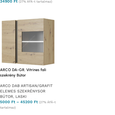
34900
Ft
(27% ÁFÁ-t tartalmaz)
Ajánlatkérés
ARCO DA-GR. Vitrines fali
szekrény Bútor
ARCO DAB ARTISAN/GRAFIT
ELEMES SZEKRÉNYSOR
BÚTOR
,
LASKI
5000
Ft
–
45200
Ft
(27% ÁFÁ-t
tartalmaz)
Opciók választása