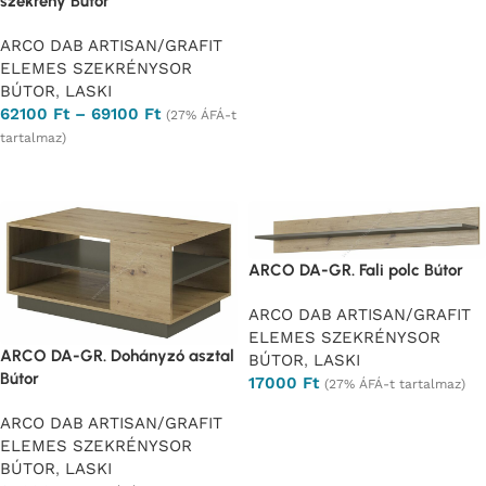
szekrény Bútor
ARCO DAB ARTISAN/GRAFIT
ELEMES SZEKRÉNYSOR
BÚTOR
,
LASKI
62100
Ft
–
69100
Ft
(27% ÁFÁ-t
tartalmaz)
Opciók választása
ARCO DA-GR. Fali polc Bútor
ARCO DAB ARTISAN/GRAFIT
ELEMES SZEKRÉNYSOR
ARCO DA-GR. Dohányzó asztal
BÚTOR
,
LASKI
Bútor
17000
Ft
(27% ÁFÁ-t tartalmaz)
Ajánlatkérés
ARCO DAB ARTISAN/GRAFIT
ELEMES SZEKRÉNYSOR
BÚTOR
,
LASKI