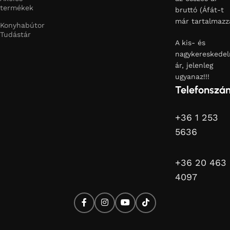
termékek
bruttó (Áfát-t
már tartalmazz
Konyhabútor
Tudástár
A kis- és
nagykereskedel
ár, jelenleg
ugyanaz!!!
Telefonszá
+36 1 253
5636
+36 20 463
4097