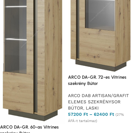
ARCO DA-GR. 72-es Vitrines
szekrény Bútor
ARCO DAB ARTISAN/GRAFIT
ELEMES SZEKRÉNYSOR
BÚTOR
,
LASKI
57200
Ft
–
62400
Ft
(27%
ÁFÁ-t tartalmaz)
ARCO DA-GR. 60-as Vitrines
Opciók választása