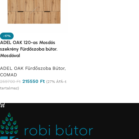
-17%
ADEL OAK 120-as Mosdós
szekrény Fürdőszoba bútor.
Mosdóval
ADEL OAK Fürdőszoba Bútor
,
COMAD
215550
Ft
259700
Ft
(27% ÁFÁ-t
tartalmaz)
Ajánlatkérés