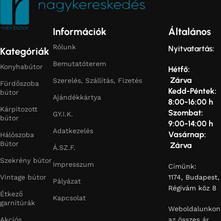
Információk
Általános
Rólunk
Nyitvatartás:
Kategóriák
Bemutatóterem
Konyhabútor
Hétfő:
Zárva
Szerelés, Szállítás, Fizetés
Fürdőszoba
Kedd-Péntek:
bútor
Ajándékkártya
8:00-16:00 h
Kárpitozott
Szombat:
GY.I.K.
bútor
9:00-14:00 h
Adatkezelés
Vasárnap:
Hálószoba
Bútor
Zárva
Á.SZ.F.
Szekrény bútor
Impresszum
Címünk:
Vintage bútor
1174, Budapest,
Pályázat
Régivám köz 8
Étkező
Kapcsolat
garnitúrák
Weboldalunkon
Akciós
az összes ár