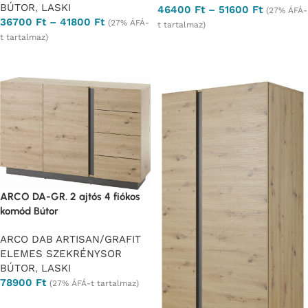
BÚTOR
,
LASKI
46400
Ft
–
51600
Ft
(27% ÁFÁ-
36700
Ft
–
41800
Ft
(27% ÁFÁ-
t tartalmaz)
t tartalmaz)
Opciók választása
Opciók választása
ARCO DA-GR. 2 ajtós 4 fiókos
komód Bútor
ARCO DAB ARTISAN/GRAFIT
ELEMES SZEKRÉNYSOR
BÚTOR
,
LASKI
78900
Ft
(27% ÁFÁ-t tartalmaz)
Ajánlatkérés