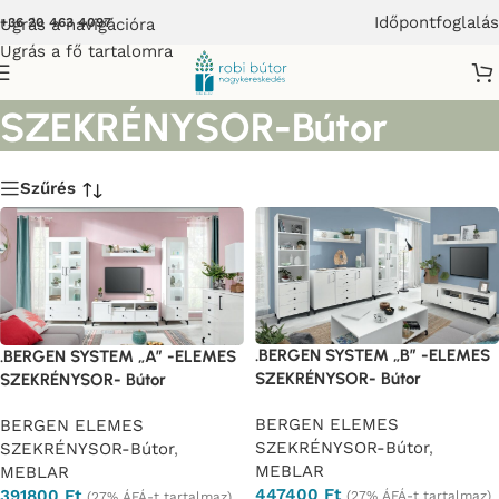
Időpontfoglalás
Ugrás a navigációra
+36 20 463 4097
Ugrás a fő tartalomra
BERGEN ELEMES
SZEKRÉNYSOR-Bútor
Szűrés
.BERGEN SYSTEM „B” -ELEMES
.BERGEN SYSTEM „A” -ELEMES
SZEKRÉNYSOR- Bútor
SZEKRÉNYSOR- Bútor
BERGEN ELEMES
BERGEN ELEMES
SZEKRÉNYSOR-Bútor
,
SZEKRÉNYSOR-Bútor
,
MEBLAR
MEBLAR
447400
Ft
391800
Ft
(27% ÁFÁ-t tartalmaz)
(27% ÁFÁ-t tartalmaz)