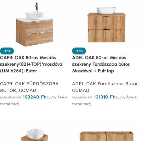
-17%
-17%
CAPRI OAK 80-as Mosdós
ADEL OAK 80-as Mosdós
szekrény(821+TOP)*mosdóval
szekrény Fürdőszoba bútor.
(UM 6254)-Bútor
Mosdóval + Pult lap
CAPRI OAK FÜRDŐSZOBA
ADEL OAK Fürdőszoba Bútor
,
BÚTOR
,
COMAD
COMAD
169240
Ft
131310
Ft
203900
Ft
158200
Ft
(27% ÁFÁ-t
(27% ÁFÁ-t
tartalmaz)
tartalmaz)
Ajánlatkérés
Ajánlatkérés