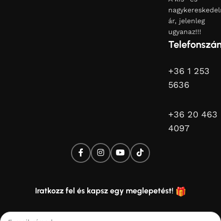
nagykereskedel
ár, jelenleg
ugyanaz!!!
Telefonszá
+36 1 253
5636
+36 20 463
4097
Iratkozz fel és kapsz egy meglepetést!