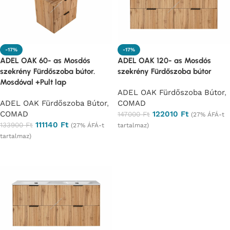
-17%
-17%
ADEL OAK 60- as Mosdós
ADEL OAK 120- as Mosdós
szekrény Fürdőszoba bútor.
szekrény Fürdőszoba bútor
Mosdóval +Pult lap
ADEL OAK Fürdőszoba Bútor
,
ADEL OAK Fürdőszoba Bútor
,
COMAD
COMAD
122010
Ft
147000
Ft
(27% ÁFÁ-t
111140
Ft
133900
Ft
(27% ÁFÁ-t
tartalmaz)
tartalmaz)
Ajánlatkérés
Ajánlatkérés