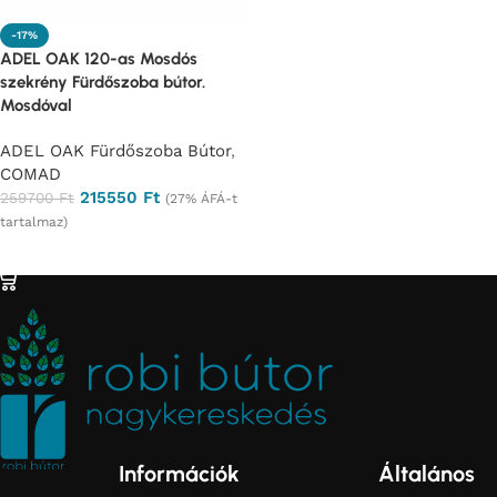
-17%
ADEL OAK 120-as Mosdós
szekrény Fürdőszoba bútor.
Mosdóval
ADEL OAK Fürdőszoba Bútor
,
COMAD
215550
Ft
259700
Ft
(27% ÁFÁ-t
tartalmaz)
Ajánlatkérés
Információk
Általános