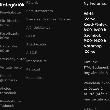
Rólunk
Nyitvatartás:
Kategóriák
Bemutatóterem
Konyhabútor
Hétfő:
Zárva
Szerelés, Szállítás, Fizetés
Fürdőszoba
Kedd-Péntek:
bútor
Ajándékkártya
8:00-16:00 h
Kárpitozott
Szombat:
GY.I.K.
bútor
9:00-14:00 h
Adatkezelés
Vasárnap:
Hálószoba
Bútor
Zárva
Á.SZ.F.
Szekrény bútor
Impresszum
Címünk:
Vintage bútor
1174, Budapest,
Pályázat
Régivám köz 8
Étkező
Kapcsolat
garnitúrák
Weboldalunkon
Akciós
az összes ár
termékek
bruttó (Áfát-t
már tartalmazz
Konyhabútor
Tudástár
A kis- és