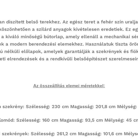
 díszített belső terekhez. Az egész teret a fehér szín uralja
köszönhetően a szilárd anyagok kivételesen eredetiek. Ez egy
 a kiváló minőségű bútorlap, amely ellenáll a mechanikai s
k a modern berendezési elemekhez. Használatuk tiszta öröm. 
tyú nélküli előlapok, amelyek garantálják a szekrények és f
eti elrendezések és a rendkívüli belsőépítészet szerelmesei
Az összeállítás elemei méretekkel:
 szekrény: Szélesség: 230 cm Magasság: 201,8 cm Mélység:
Komód: Szélesség: 160 cm Magasság: 93,5 cm Mélység: 45 c
li szekrények: Szélesség: 261,2 cm Magasság: 101,6 cm Mélys