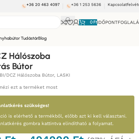
+36 20 463 4097
+36 1 253 5636
Kapcsolatfelvét
0
Ft
IDŐPONTFOGLAL
nyhabútor Tudástár
Blog
CZ Hálószoba
tás Bútor
BI/DCZ Hálószoba Bútor
,
LASKI
nézi ezt a terméket most
nlatkérés szükséges!
ció is elérhető a termékből, előbb azt ki kell választani.
ánlatkérés gombra kattintva elindítható a folyamat.