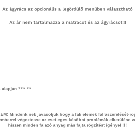
Az ágyrács az opcionális a legördülő menüben választható
Az ár nem tartalmazza a matracot és az ágyrácsot!!!
a alapján *** **
M: Mindenkinek javasoljuk hogy a fali elemek falraszerelését-rö
emberrel végeztesse
az esetleges későbbi problémák elkerülése v
hiszen minden falazó anyag más fajta rögzítést igényel !!!