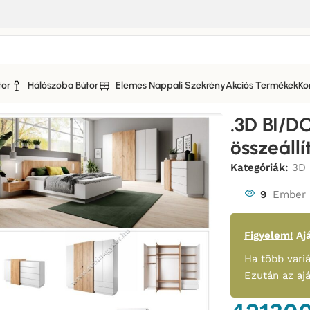
tor
Hálószoba Bútor
Elemes Nappali Szekrény
Akciós Termékek
Ko
or
/
.3D BI/DCZ Hálószoba összeállítás Bútor
.3D BI/D
összeállí
Kategóriák:
3D 
9
Ember 
Figyelem!
Ajá
Ha több variá
Ezután az aj