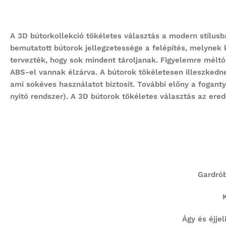
A 3D bútorkollekció tökéletes választás a modern stílusban
bemutatott bútorok jellegzetessége a felépítés, melynek 
tervezték, hogy sok mindent tároljanak. Figyelemre méltó
ABS-el vannak élzárva. A bútorok tökéletesen illeszkedne
ami sokéves használatot biztosít. További előny a fogan
nyitó rendszer). A 3D bútorok tökéletes választás az ered
Gardrób
Ágy és éjje