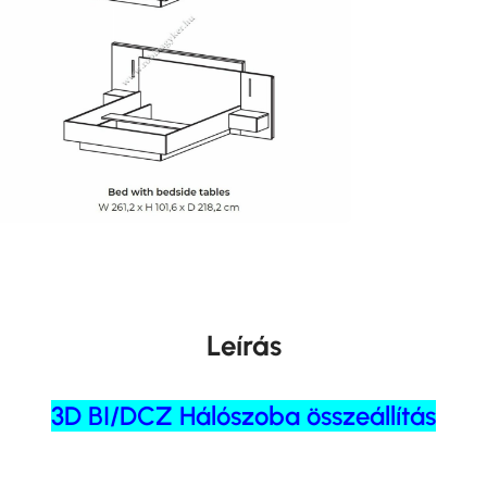
Leírás
3D BI/DCZ Hálószoba összeállítás