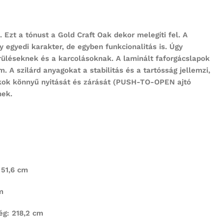
. Ezt a tónust a Gold Craft Oak dekor melegíti fel. A
 egyedi karakter, de egyben funkcionalitás is. Úgy
érüléseknek és a karcolásoknak. A laminált faforgácslapok
A szilárd anyagokat a stabilitás és a tartósság jellemzi,
iókok könnyű nyitását és zárását (PUSH-TO-OPEN ajtó
nek.
 51,6 cm
m
ég: 218,2 cm