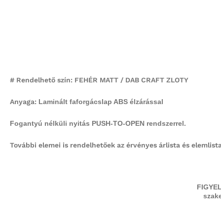
# Rendelhető szín: FEHÉR MATT / DAB CRAFT ZLOTY
Anyaga:
Laminált faforgácslap ABS élzárással
Fogantyú nélküli nyitás PUSH-TO-OPEN rendszerrel.
További elemei is rendelhetőek az érvényes árlista és elemlist
FIGYELE
szak