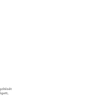
gzítését
égett,