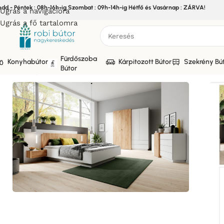
edd - Péntek : 08h-16h-ig Szombat : 09h-14h-ig Hétfő és Vasárnap : ZÁRVA!
Ugrás a navigációra
Ugrás a fő tartalomra
Fürdőszoba
Konyhabútor
Kárpitozott Bútor
Szekrény Bú
Bútor
Kezdőlap
/
Bútor
/
Hálószoba bútor
/
3D BI/DCZ Hálószoba Bút