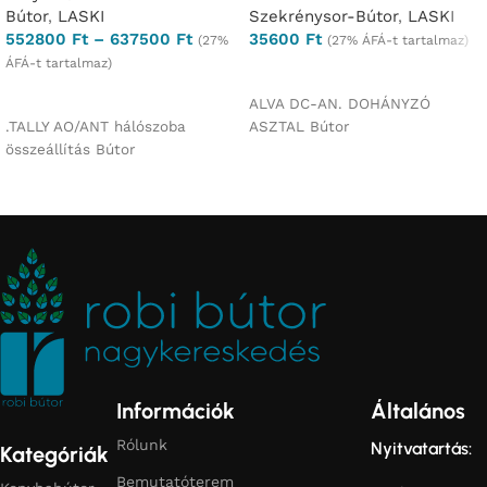
Bútor
,
LASKI
Szekrénysor-Bútor
,
LASKI
552800
Ft
–
637500
Ft
35600
Ft
(27%
(27% ÁFÁ-t tartalmaz)
ÁFÁ-t tartalmaz)
Ajánlatkérés
Opciók választása
ALVA DC-AN. DOHÁNYZÓ
.TALLY AO/ANT hálószoba
ASZTAL Bútor
összeállítás Bútor
Információk
Általános
Rólunk
Nyitvatartás:
Kategóriák
Bemutatóterem