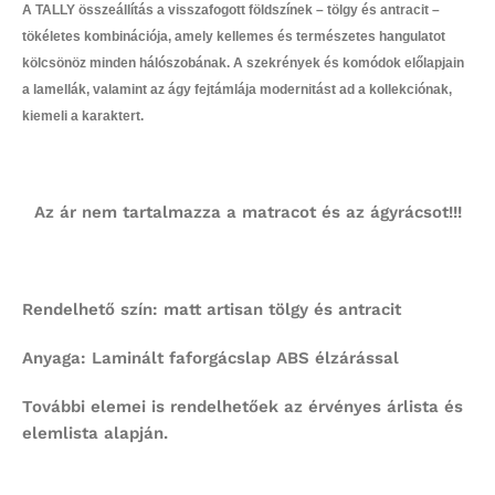
A TALLY összeállítás a visszafogott földszínek – tölgy és antracit –
tökéletes kombinációja, amely kellemes és természetes hangulatot
kölcsönöz minden hálószobának. A szekrények és komódok előlapjain
a lamellák, valamint az ágy fejtámlája modernitást ad a kollekciónak,
kiemeli a karaktert.
Az ár nem tartalmazza a matracot és az ágyrácsot!!!
Rendelhető szín: matt artisan tölgy és antracit
Anyaga:
Laminált faforgácslap ABS élzárással
További elemei is rendelhetőek az érvényes árlista és
elemlista alapján.