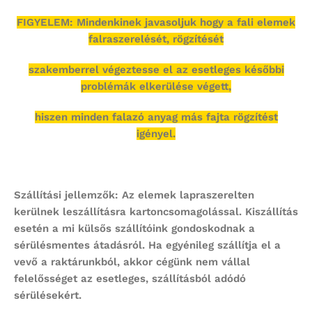
FIGYELEM: Mindenkinek javasoljuk hogy a fali elemek
falraszerelését, rögzítését
szakemberrel végeztesse el az esetleges későbbi
problémák elkerülése végett,
hiszen minden falazó anyag más fajta rögzítést
igényel.
Szállítási jellemzők: Az elemek lapraszerelten
kerülnek leszállításra kartoncsomagolással. Kiszállítás
esetén a mi külsős szállítóink gondoskodnak a
sérülésmentes átadásról. Ha egyénileg szállítja el a
vevő a raktárunkból, akkor cégünk nem vállal
felelősséget az esetleges, szállításból adódó
sérülésekért.