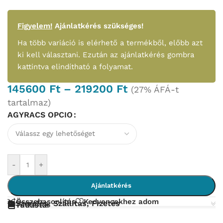
Figyelem!
Ajánlatkérés szükséges!
Ha több variáció is elérhető a termékből, előbb azt
ki kell választani. Ezután az ajánlatkérés gombra
kattintva elindítható a folyamat.
145600
Ft
–
219200
Ft
(27% ÁFÁ-t
tartalmaz)
AGYRACS OPCIO
-
+
Ajánlatkérés
Összehasonlítás
Kedvencekhez adom
Szerelés, Szállítás, Fizetés
Tudástár