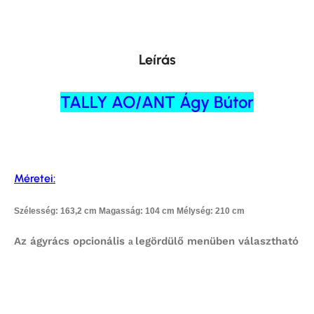
Leírás
TALLY AO/ANT Ágy Bútor
Méretei:
Szélesség: 163,2 cm Magasság: 104 cm Mélység: 210 cm
Az ágyrács opcionális
legördülő menüben választható
a