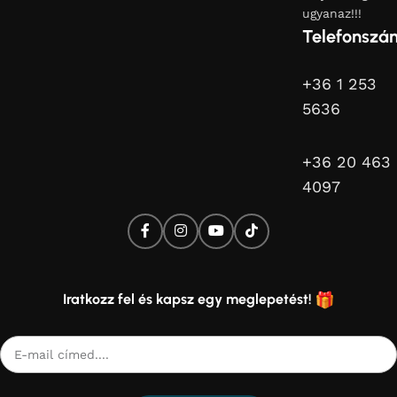
ugyanaz!!!
Telefonszá
+36 1 253
5636
+36 20 463
4097
Iratkozz fel és kapsz egy meglepetést!