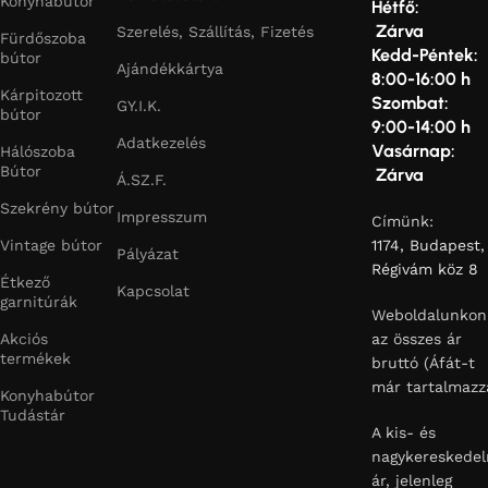
Konyhabútor
Hétfő:
Zárva
Szerelés, Szállítás, Fizetés
Fürdőszoba
Kedd-Péntek:
bútor
Ajándékkártya
8:00-16:00 h
Kárpitozott
Szombat:
GY.I.K.
bútor
9:00-14:00 h
Adatkezelés
Vasárnap:
Hálószoba
Bútor
Zárva
Á.SZ.F.
Szekrény bútor
Impresszum
Címünk:
Vintage bútor
1174, Budapest,
Pályázat
Régivám köz 8
Étkező
Kapcsolat
garnitúrák
Weboldalunkon
Akciós
az összes ár
termékek
bruttó (Áfát-t
már tartalmazz
Konyhabútor
Tudástár
A kis- és
nagykereskedel
ár, jelenleg