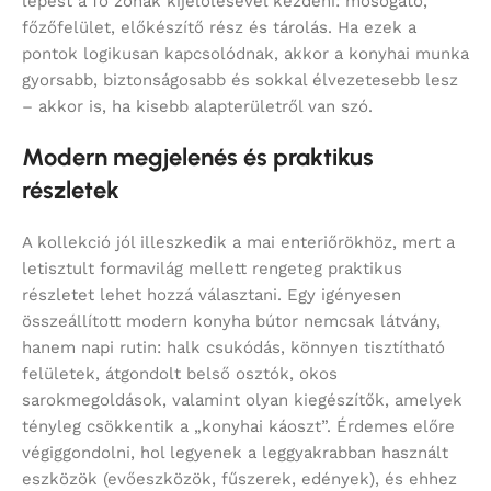
lépést a fő zónák kijelölésével kezdeni: mosogató,
főzőfelület, előkészítő rész és tárolás. Ha ezek a
pontok logikusan kapcsolódnak, akkor a konyhai munka
gyorsabb, biztonságosabb és sokkal élvezetesebb lesz
– akkor is, ha kisebb alapterületről van szó.
Modern megjelenés és praktikus
részletek
A kollekció jól illeszkedik a mai enteriőrökhöz, mert a
letisztult formavilág mellett rengeteg praktikus
részletet lehet hozzá választani. Egy igényesen
összeállított modern konyha bútor nemcsak látvány,
hanem napi rutin: halk csukódás, könnyen tisztítható
felületek, átgondolt belső osztók, okos
sarokmegoldások, valamint olyan kiegészítők, amelyek
tényleg csökkentik a „konyhai káoszt”. Érdemes előre
végiggondolni, hol legyenek a leggyakrabban használt
eszközök (evőeszközök, fűszerek, edények), és ehhez