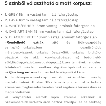
5 színből választható a matt korpusz
:
1.
GREY 18mm vastag laminált faforgácslap
2.
LAVA 18mm vastag laminált faforgácslap
3. WHITE/FEHÉR 18mm vastag laminált faforgácslap
4.
DAB ARTISAN 18mm vastag laminált faforgácslap
5.
BLACK/FEKETE 18mm vastag laminált faforgácslap
–
Rendelhető extrák
: ajtó és fiók-csapódás
csillapító,
munkalap,fém foganttyú-több
méretben,vízzárók,munkalap összekötők,munkalap fordítók,-
végzárók, de akár konyha-gépészet is( beépíthető-
sütő,főzőlap,elszívó,mosogatógép….).Ezen termékek rendelési
feltételeiről minden esetben ügyfélszolgálatunkon vagy a
mail címen tud felvilágosítást kérni.
robi@robinagyker.hu
A front-korpusz-munkalap minták raktárunkban mindig
megtekinthetőek ill. akár 3D-s tervező programmal is tudunk
személyes megbeszélés keretén belül segíteni a tervezésben és
megrendelésben.
-A konyhabútor elemek lapra szerelve érkeznek #
Szakembereink kedvező áron házhoz szállítják, és ha szükség