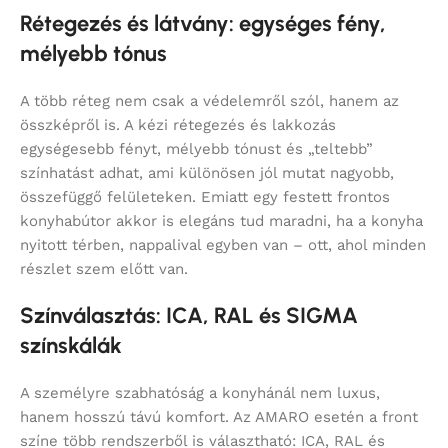
Rétegezés és látvány: egységes fény,
mélyebb tónus
A több réteg nem csak a védelemről szól, hanem az
összképről is. A kézi rétegezés és lakkozás
egységesebb fényt, mélyebb tónust és „teltebb”
színhatást adhat, ami különösen jól mutat nagyobb,
összefüggő felületeken. Emiatt egy festett frontos
konyhabútor akkor is elegáns tud maradni, ha a konyha
nyitott térben, nappalival egyben van – ott, ahol minden
részlet szem előtt van.
Színválasztás: ICA, RAL és SIGMA
színskálák
A személyre szabhatóság a konyhánál nem luxus,
hanem hosszú távú komfort. Az AMARO esetén a front
színe több rendszerből is választható: ICA, RAL és