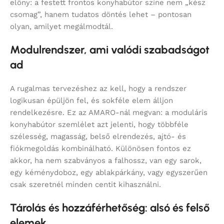
előny: a festett frontos konyhabútor színe nem „kész
csomag”, hanem tudatos döntés lehet – pontosan
olyan, amilyet megálmodtál.
Modulrendszer, ami valódi szabadságot
ad
A rugalmas tervezéshez az kell, hogy a rendszer
logikusan épüljön fel, és sokféle elem álljon
rendelkezésre. Ez az AMARO-nál megvan: a moduláris
konyhabútor szemlélet azt jelenti, hogy többféle
szélesség, magasság, belső elrendezés, ajtó- és
fiókmegoldás kombinálható. Különösen fontos ez
akkor, ha nem szabványos a falhossz, van egy sarok,
egy kéménydoboz, egy ablakpárkány, vagy egyszerűen
csak szeretnél minden centit kihasználni.
Tárolás és hozzáférhetőség: alsó és felső
elemek