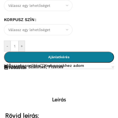
KORPUSZ SZÍN
-
+
Ajánlatkérés
Összehasonlítás
Kedvencekhez adom
Szerelés, Szállítás, Fizetés
Tudástár
Leírás
Rövid leírás: