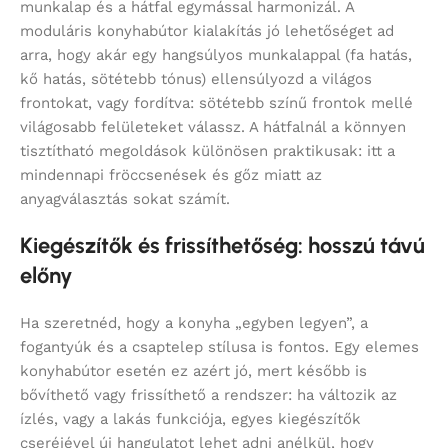
munkalap és a hátfal egymással harmonizál. A
moduláris konyhabútor kialakítás jó lehetőséget ad
arra, hogy akár egy hangsúlyos munkalappal (fa hatás,
kő hatás, sötétebb tónus) ellensúlyozd a világos
frontokat, vagy fordítva: sötétebb színű frontok mellé
világosabb felületeket válassz. A hátfalnál a könnyen
tisztítható megoldások különösen praktikusak: itt a
mindennapi fröccsenések és gőz miatt az
anyagválasztás sokat számít.
Kiegészítők és frissíthetőség: hosszú távú
előny
Ha szeretnéd, hogy a konyha „egyben legyen”, a
fogantyúk és a csaptelep stílusa is fontos. Egy elemes
konyhabútor esetén ez azért jó, mert később is
bővíthető vagy frissíthető a rendszer: ha változik az
ízlés, vagy a lakás funkciója, egyes kiegészítők
cseréjével új hangulatot lehet adni anélkül, hogy