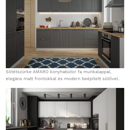
Sötétszürke AMARO konyhabútor fa munkalappal,
elegáns matt frontokkal és modern beépített sütővel.