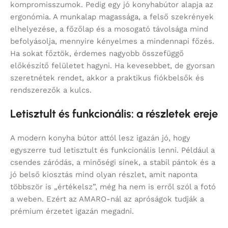
kompromisszumok. Pedig egy jó konyhabútor alapja az
ergonómia. A munkalap magassága, a felső szekrények
elhelyezése, a főzőlap és a mosogató távolsága mind
befolyásolja, mennyire kényelmes a mindennapi főzés.
Ha sokat főztök, érdemes nagyobb összefüggő
előkészítő felületet hagyni. Ha kevesebbet, de gyorsan
szeretnétek rendet, akkor a praktikus fiókbelsők és
rendszerezők a kulcs.
Letisztult és funkcionális: a részletek ereje
A modern konyha bútor attól lesz igazán jó, hogy
egyszerre tud letisztult és funkcionális lenni. Például a
csendes záródás, a minőségi sínek, a stabil pántok és a
jó belső kiosztás mind olyan részlet, amit naponta
többször is „értékelsz”, még ha nem is erről szól a fotó
a weben. Ezért az AMARO-nál az apróságok tudják a
prémium érzetet igazán megadni.