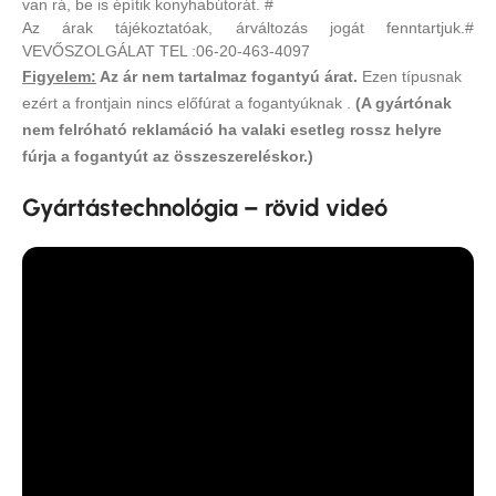
van rá, be is építik konyhabútorát. #
Az árak tájékoztatóak, árváltozás jogát fenntartjuk.#
VEVŐSZOLGÁLAT TEL :06-20-463-4097
Figyelem:
Az ár nem tartalmaz fogantyú árat.
Ezen típusnak
ezért a frontjain nincs előfúrat a fogantyúknak .
(A gyártónak
nem felróható reklamáció ha valaki esetleg rossz helyre
fúrja a fogantyút az összeszereléskor.)
Gyártástechnológia – rövid videó