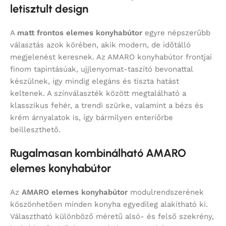
letisztult design
A
matt frontos elemes konyhabútor
egyre népszerűbb
választás azok körében, akik modern, de időtálló
megjelenést keresnek. Az AMARO konyhabútor frontjai
finom tapintásúak, ujjlenyomat-taszító bevonattal
készülnek, így mindig elegáns és tiszta hatást
keltenek. A színválaszték között megtalálható a
klasszikus fehér, a trendi szürke, valamint a bézs és
krém árnyalatok is, így bármilyen enteriőrbe
beilleszthető.
Rugalmasan kombinálható AMARO
elemes konyhabútor
Az
AMARO elemes konyhabútor
modulrendszerének
köszönhetően minden konyha egyedileg alakítható ki.
Választható különböző méretű alsó- és felső szekrény,