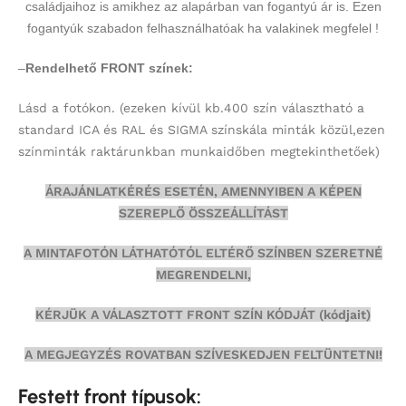
családjaihoz is amikhez az alapárban van fogantyú ár is. Ezen
fogantyúk szabadon felhasználhatóak ha valakinek megfelel !
–
Rendelhető FRONT színek:
Lásd a fotókon.
(ezeken kívül kb.400 szín választható a
standard ICA és RAL és SIGMA színskála minták közül,ezen
színminták
raktárunkban munkaidőben megtekinthetőek)
ÁRAJÁNLATKÉRÉS ESETÉN, AMENNYIBEN A KÉPEN
SZEREPLŐ ÖSSZEÁLLÍTÁST
A MINTAFOTÓN LÁTHATÓTÓL ELTÉRŐ SZÍNBEN SZERETNÉ
MEGRENDELNI,
KÉRJÜK A VÁLASZTOTT FRONT SZÍN KÓDJÁT (kódjait)
A MEGJEGYZÉS ROVATBAN SZÍVESKEDJEN FELTÜNTETNI!
Festett front típusok: