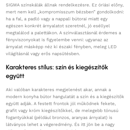
SIGMA színskálák állnak rendelkezésre. Ez óriási előny,
mert nem kell „kompromisszum bézsben” gondolkodni:
ha a fal, a padló vagy a nappali bútorai miatt egy
egészen konkrét árnyalatot szeretnél, jó eséllyel
megtalálod a palettákon. A színválasztásnál érdemes a
fényviszonyokat is figyelembe venni: ugyanaz az
árnyalat másképp néz ki északi fényben, meleg LED
világításnál vagy erős napsütésben.
Karakteres stílus: szín és kiegészítők
együtt
Aki valóban karakteres megjelenést akar, annak a
modern konyha bútor hangulatát a szín és a kiegészítők
együtt adják. A festett frontok jól működnek fekete,
grafit vagy króm kiegészítőkkel, de melegebb tónusú
fogantyúkkal (például bronzos, aranyas árnyalat) is
látványos lehet a végeredmény. És itt jön be a nagy