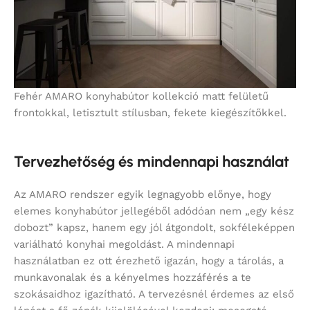
Fehér AMARO konyhabútor kollekció matt felületű
frontokkal, letisztult stílusban, fekete kiegészítőkkel.
Tervezhetőség és mindennapi használat
Az AMARO rendszer egyik legnagyobb előnye, hogy
elemes konyhabútor jellegéből adódóan nem „egy kész
dobozt” kapsz, hanem egy jól átgondolt, sokféleképpen
variálható konyhai megoldást. A mindennapi
használatban ez ott érezhető igazán, hogy a tárolás, a
munkavonalak és a kényelmes hozzáférés a te
szokásaidhoz igazítható. A tervezésnél érdemes az első