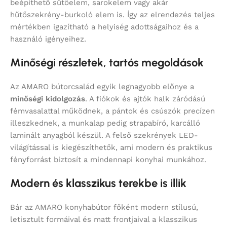
beépíthető sütőelem, sarokelem vagy akár
hűtőszekrény-burkoló elem is. Így az elrendezés teljes
mértékben igazítható a helyiség adottságaihoz és a
használó igényeihez.
Minőségi részletek, tartós megoldások
Az AMARO bútorcsalád egyik legnagyobb előnye a
minőségi kidolgozás
. A fiókok és ajtók halk záródású
fémvasalattal működnek, a pántok és csúszók precízen
illeszkednek, a munkalap pedig strapabíró, karcálló
laminált anyagból készül. A felső szekrények LED-
világítással is kiegészíthetők, ami modern és praktikus
fényforrást biztosít a mindennapi konyhai munkához.
Modern és klasszikus terekbe is illik
Bár az AMARO konyhabútor főként modern stílusú,
letisztult formáival és matt frontjaival a klasszikus