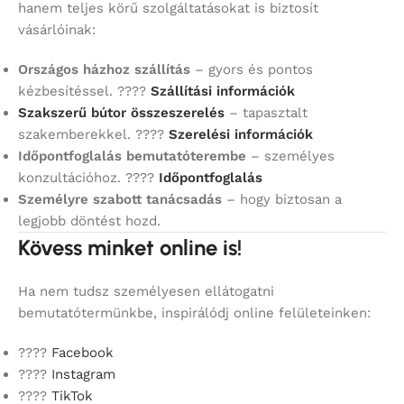
hanem teljes körű szolgáltatásokat is biztosít
vásárlóinak:
Országos házhoz szállítás
– gyors és pontos
kézbesítéssel. ????
Szállítási információk
Szakszerű bútor összeszerelés
– tapasztalt
szakemberekkel. ????
Szerelési információk
Időpontfoglalás bemutatóterembe
– személyes
konzultációhoz. ????
Időpontfoglalás
Személyre szabott tanácsadás
– hogy biztosan a
legjobb döntést hozd.
Kövess minket online is!
Ha nem tudsz személyesen ellátogatni
bemutatótermünkbe, inspirálódj online felületeinken:
????
Facebook
????
Instagram
????
TikTok