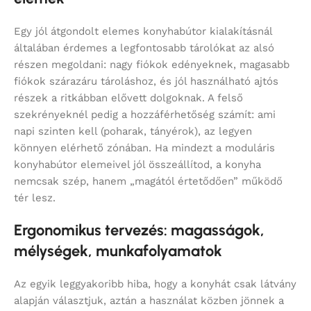
Egy jól átgondolt elemes konyhabútor kialakításnál
általában érdemes a legfontosabb tárolókat az alsó
részen megoldani: nagy fiókok edényeknek, magasabb
fiókok szárazáru tároláshoz, és jól használható ajtós
részek a ritkábban elővett dolgoknak. A felső
szekrényeknél pedig a hozzáférhetőség számít: ami
napi szinten kell (poharak, tányérok), az legyen
könnyen elérhető zónában. Ha mindezt a moduláris
konyhabútor elemeivel jól összeállítod, a konyha
nemcsak szép, hanem „magától értetődően” működő
tér lesz.
Ergonomikus tervezés: magasságok,
mélységek, munkafolyamatok
Az egyik leggyakoribb hiba, hogy a konyhát csak látvány
alapján választjuk, aztán a használat közben jönnek a