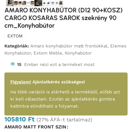
AMARO KONYHABÚTOR (D12 90+KOSZ)
CARGO KOSARAS SAROK szekrény 90
cm_Konyhabútor
EXTOM
Kategóriák:
Amaro konyhabútor matt frontokkal
,
Elemes
Konyhabútor
,
Extom Meble
,
Konyhabútor
15
Ember nézi ezt a terméket most
Figyelem!
Ajánlatkérés szükséges!
Ha több variáció is elérhető a termékből, előbb azt
ki kell választani. Ezután az ajánlatkérés gombra
kattintva elindítható a folyamat.
105810
Ft
(27% ÁFÁ-t tartalmaz)
AMARO MATT FRONT SZIN