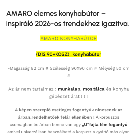
AMARO elemes konyhabútor –
inspiráló 2026-os trendekhez igazítva.
AMARO KONYHABÚTOR
(D12 90+KOSZ)_konyhabútor
-Magasság 82 cm # Szélesség 90X90 cm # Mélység 50 cm
#
Az ár nem tartalmaz :
munkalap
,
mos.tálca
és konyha
gépészet árat ! ! !
A képen szereplő esetleges fogantyúk nincsenek az
árban,rendelhetőek felár ellenében !
A korpuszos
csomagban és árban benne van egy
„U”fajta fém fogantyú
amivel univerzálisan használható a korpusz a gyártó más olyan