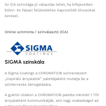
Az ICA színvilága jó választás lehet, ha kifejezetten
bútor- és faipari felületekhez kapcsolódó tónusokat
keresel.
Online színminta / színválasztó (ICA)
SIGMA színskála
A Sigma Coatings a CHROMATIC® színrendszert
„inspiráló árnyalatok” palettájaként mutatja be a
színtervezés támogatására.
A gyártói oldalon a CHROMATIC® paletta méretét 1 170
árnyalatként kommunikálják, ami nagy szabadságot ad