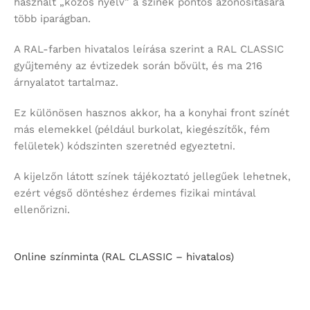
használt „közös nyelv” a színek pontos azonosítására
több iparágban.
A RAL-farben hivatalos leírása szerint a RAL CLASSIC
gyűjtemény az évtizedek során bővült, és ma 216
árnyalatot tartalmaz.
Ez különösen hasznos akkor, ha a konyhai front színét
más elemekkel (például burkolat, kiegészítők, fém
felületek) kódszinten szeretnéd egyeztetni.
A kijelzőn látott színek tájékoztató jellegűek lehetnek,
ezért végső döntéshez érdemes fizikai mintával
ellenőrizni.
Online színminta (RAL CLASSIC – hivatalos)