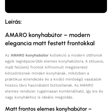
Leírás:
AMARO konyhabútor – modern
elegancia matt festett frontokkal
Az
AMARO konyhabútor
kollekció a modern otthonok
egyik legnépszerűbb elemes konyhabútora. A stílusos,
matt felületű frontok kifinomult megjelenést
kölcsönöznek minden konyhának, miközben a
praktikus elrendezés és a kiváló minőségű vasalatok
hosszú távú használatot biztosítanak. Az AMARO
elemes rendszer rugalmasan kombinálható, így kis és
nagy konyhákhoz is ideális megoldás.
Matt frontos elemes konyhabútor –