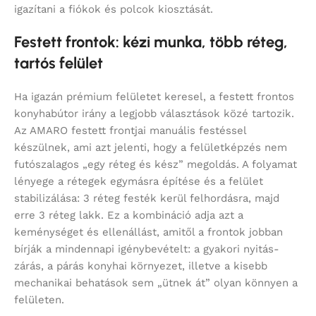
igazítani a fiókok és polcok kiosztását.
Festett frontok: kézi munka, több réteg,
tartós felület
Ha igazán prémium felületet keresel, a festett frontos
konyhabútor irány a legjobb választások közé tartozik.
Az AMARO festett frontjai manuális festéssel
készülnek, ami azt jelenti, hogy a felületképzés nem
futószalagos „egy réteg és kész” megoldás. A folyamat
lényege a rétegek egymásra építése és a felület
stabilizálása: 3 réteg festék kerül felhordásra, majd
erre 3 réteg lakk. Ez a kombináció adja azt a
keménységet és ellenállást, amitől a frontok jobban
bírják a mindennapi igénybevételt: a gyakori nyitás-
zárás, a párás konyhai környezet, illetve a kisebb
mechanikai behatások sem „ütnek át” olyan könnyen a
felületen.