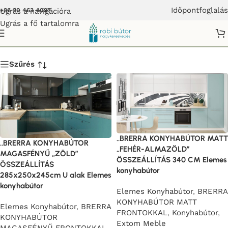
Időpontfoglalás
Ugrás a navigációra
+36 20 463 4097
Ugrás a fő tartalomra
EXTOM
Szűrés
..BRERRA KONYHABÚTOR MATT
..BRERRA KONYHABÚTOR
„FEHÉR-ALMAZÖLD”
MAGASFÉNYŰ „ZÖLD”
ÖSSZEÁLLÍTÁS 340 CM Elemes
ÖSSZEÁLLÍTÁS
konyhabútor
285x250x245cm U alak Elemes
konyhabútor
Elemes Konyhabútor
,
BRERRA
KONYHABÚTOR MATT
Elemes Konyhabútor
,
BRERRA
FRONTOKKAL
,
Konyhabútor
,
KONYHABÚTOR
Extom Meble