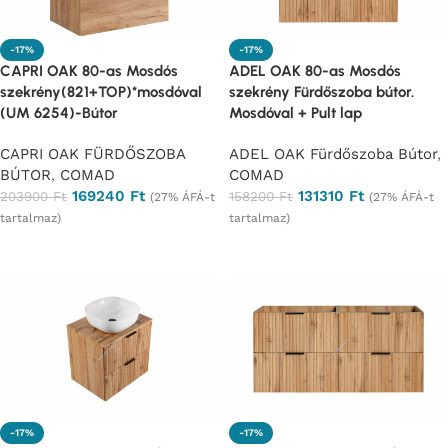
-17%
-17%
CAPRI OAK 80-as Mosdós
ADEL OAK 80-as Mosdós
szekrény(821+TOP)*mosdóval
szekrény Fürdőszoba bútor.
(UM 6254)-Bútor
Mosdóval + Pult lap
CAPRI OAK FÜRDŐSZOBA
ADEL OAK Fürdőszoba Bútor
,
BÚTOR
,
COMAD
COMAD
169240
Ft
131310
Ft
203900
Ft
158200
Ft
(27% ÁFÁ-t
(27% ÁFÁ-t
tartalmaz)
tartalmaz)
Ajánlatkérés
Ajánlatkérés
-17%
-17%