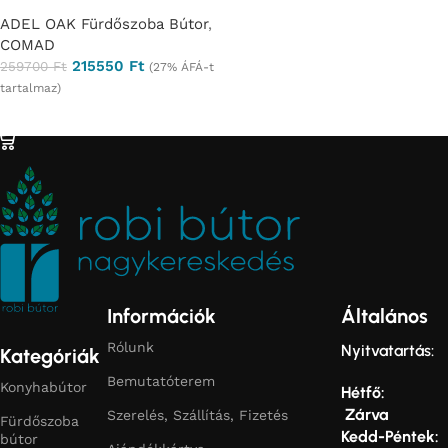
ADEL OAK Fürdőszoba Bútor
,
COMAD
215550
Ft
259700
Ft
(27% ÁFÁ-t
tartalmaz)
Ajánlatkérés
Információk
Általános
Rólunk
Nyitvatartás:
Kategóriák
Bemutatóterem
Konyhabútor
Hétfő:
Zárva
Szerelés, Szállítás, Fizetés
Fürdőszoba
Kedd-Péntek:
bútor