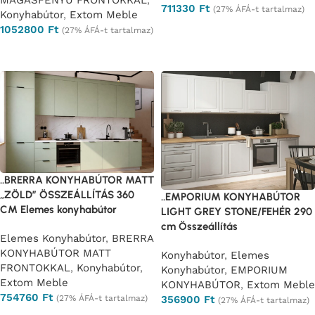
MAGASFÉNYŰ FRONTOKKAL
,
711330
Ft
(27% ÁFÁ-t tartalmaz)
Konyhabútor
,
Extom Meble
1052800
Ft
Opciók választása
(27% ÁFÁ-t tartalmaz)
Opciók választása
..BRERRA KONYHABÚTOR MATT
„ZÖLD” ÖSSZEÁLLÍTÁS 360
..EMPORIUM KONYHABÚTOR
CM Elemes konyhabútor
LIGHT GREY STONE/FEHÉR 290
cm Összeállítás
Elemes Konyhabútor
,
BRERRA
KONYHABÚTOR MATT
Konyhabútor
,
Elemes
FRONTOKKAL
,
Konyhabútor
,
Konyhabútor
,
EMPORIUM
Extom Meble
KONYHABÚTOR
,
Extom Meble
754760
Ft
356900
Ft
(27% ÁFÁ-t tartalmaz)
(27% ÁFÁ-t tartalmaz)