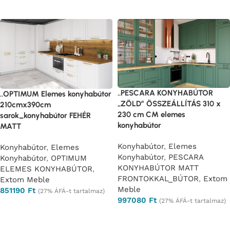
Opciók választása
Opciók választása
..PESCARA KONYHABÚTOR
..OPTIMUM Elemes konyhabútor
„ZÖLD” ÖSSZEÁLLÍTÁS 310 x
210cmx390cm
230 cm CM elemes
sarok_konyhabútor FEHÉR
konyhabútor
MATT
Konyhabútor
,
Elemes
Konyhabútor
,
Elemes
Konyhabútor
,
PESCARA
Konyhabútor
,
OPTIMUM
KONYHABÚTOR MATT
ELEMES KONYHABÚTOR
,
FRONTOKKAL_BÚTOR
,
Extom
Extom Meble
Meble
851190
Ft
(27% ÁFÁ-t tartalmaz)
997080
Ft
(27% ÁFÁ-t tartalmaz)
Opciók választása
Ajánlatkérés