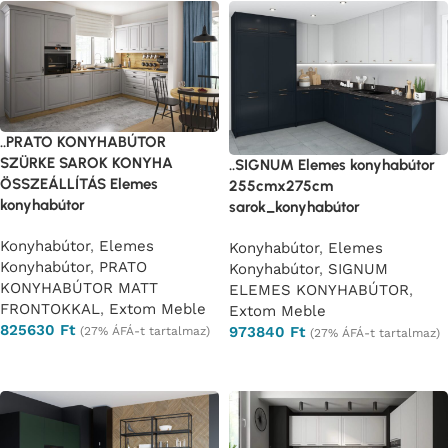
..PRATO KONYHABÚTOR
SZÜRKE SAROK KONYHA
..SIGNUM Elemes konyhabútor
ÖSSZEÁLLÍTÁS Elemes
255cmx275cm
konyhabútor
sarok_konyhabútor
Konyhabútor
,
Elemes
Konyhabútor
,
Elemes
Konyhabútor
,
PRATO
Konyhabútor
,
SIGNUM
KONYHABÚTOR MATT
ELEMES KONYHABÚTOR
,
FRONTOKKAL
,
Extom Meble
Extom Meble
825630
Ft
973840
Ft
(27% ÁFÁ-t tartalmaz)
(27% ÁFÁ-t tartalmaz)
Opciók választása
Opciók választása