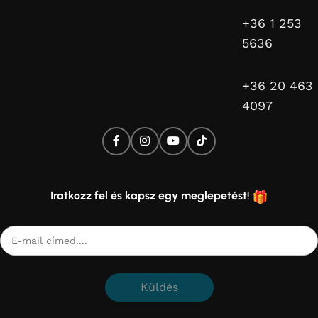
+36 1 253
5636
+36 20 463
4097
Iratkozz fel és kapsz egy meglepetést!
Küldés