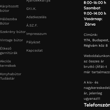
Ajándékkártya
8:00-16:00 h
Kárpitozott
Szombat:
GY.I.K.
bútor
9:00-14:00 h
Adatkezelés
Vasárnap:
Hálószoba
Bútor
Zárva
Á.SZ.F.
Szekrény bútor
Impresszum
Címünk:
Vintage bútor
1174, Budapest,
Pályázat
Régivám köz 8
Étkező
Kapcsolat
garnitúrák
Weboldalunkon
Akciós
az összes ár
termékek
bruttó (Áfát-t
már tartalmazz
Konyhabútor
Tudástár
A kis- és
nagykereskedel
ár, jelenleg
ugyanaz!!!
Telefonszá