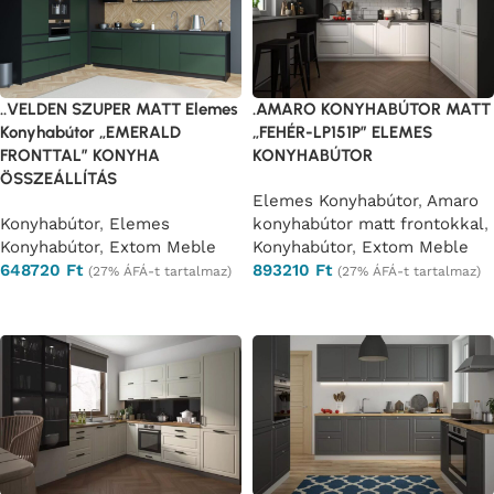
..VELDEN SZUPER MATT Elemes
.AMARO KONYHABÚTOR MATT
Konyhabútor „EMERALD
„FEHÉR-LP151P” ELEMES
FRONTTAL” KONYHA
KONYHABÚTOR
ÖSSZEÁLLÍTÁS
Elemes Konyhabútor
,
Amaro
Konyhabútor
,
Elemes
konyhabútor matt frontokkal
,
Konyhabútor
,
Extom Meble
Konyhabútor
,
Extom Meble
648720
Ft
893210
Ft
(27% ÁFÁ-t tartalmaz)
(27% ÁFÁ-t tartalmaz)
Ajánlatkérés
Ajánlatkérés