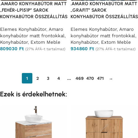
.AMARO KONYHABÚTOR MATT
.AMARO KONYHABÚTOR MATT
„FEHÉR-LP151P” SAROK
„GRAFIT” SAROK
KONYHABÚTOR ÖSSZEÁLLÍTÁS
KONYHABÚTOR ÖSSZEÁLLÍTÁS
Elemes Konyhabútor
,
Amaro
Elemes Konyhabútor
,
Amaro
konyhabútor matt frontokkal
,
konyhabútor matt frontokkal
,
Konyhabútor
,
Extom Meble
Konyhabútor
,
Extom Meble
809030
Ft
934860
Ft
(27% ÁFÁ-t tartalmaz)
(27% ÁFÁ-t tartalmaz)
Ajánlatkérés
Ajánlatkérés
1
2
3
4
…
469
470
471
→
Ezek is érdekelhetnek: