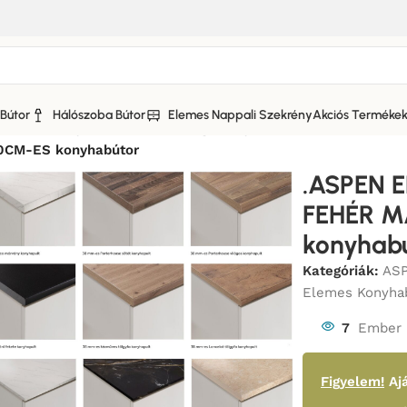
Bútor
Hálószoba Bútor
Elemes Nappali Szekrény
Akciós Terméke
lemes konyhabútor Fehér magasfényű fronttal
/
CM-ES konyhabútor
.ASPEN 
FEHÉR 
konyhab
Kategóriák:
ASP
Elemes Konyha
7
Ember 
Figyelem!
Ajá