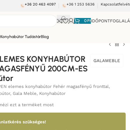
+36 20 463 4097
+36 1 253 5636
Kapcsolatfelvét
0
Ft
IDŐPONTFOGLAL
k
Konyhabútor Tudástár
Blog
ELEMES KONYHABÚTOR
GALAMEBLE
MAGASFÉNYŰ 200CM-ES
útor
EN elemes konyhabútor Fehér magasfényű fronttal
,
bútor
,
Gala Meble
,
Konyhabútor
nézi ezt a terméket most
nlatkérés szükséges!