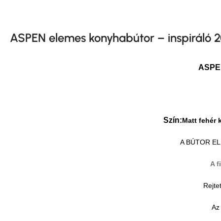
ASPEN elemes konyhabútor – inspiráló 2
ASPEN
Szín:
Matt fehér
A BÚTOR ELE
A f
Rejte
Az