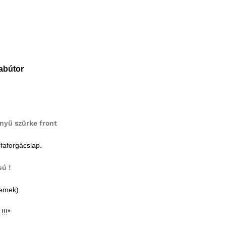
abútor
nyű szürke front
aforgácslap.
sú !
lemek)
!!*