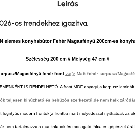
Leírás
026-os trendekhez igazítva.
 elemes konyhabútor Fehér Magasfényű 200cm-es konyh
Szélesség 200 cm # Mélység 47 cm #
vagy
 korpusz/Magasfényű fehér front
Matt fehér korpusz/Magasfé
MENKÉNT IS RENDELHETŐ. A front MDF anyagú,a korpusz laminált f
iók teljesen kihúzható és behúzós szerkezetű,de nem halk záródá
tt fogntyús modern frontok(a frontba mart mélyedéssel nyithatóak az e
 ár nem tartalmazza a munkalapok és mosogató tálca és gépészet árát !