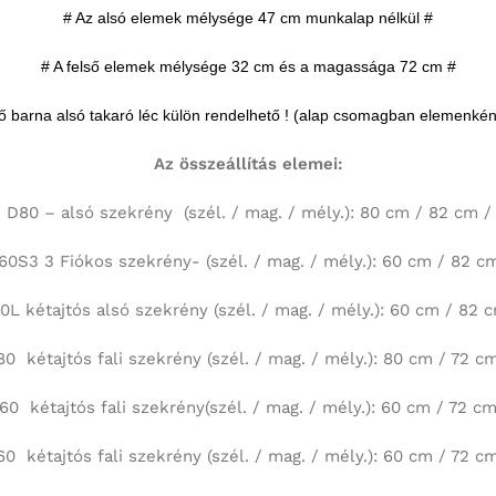
# Az alsó elemek mélysége 47 cm munkalap nélkül #
# A felső elemek mélysége 32 cm és a magassága 72 cm #
ő barna alsó takaró léc külön rendelhető ! (alap csomagban elemenként
Az összeállítás elemei:
 D80 – alsó szekrény (szél. / mag. / mély.): 80 cm / 82 cm /
0S3 3 Fiókos szekrény- (szél. / mag. / mély.): 60 cm / 82 c
L kétajtós alsó szekrény (szél. / mag. / mély.): 60 cm / 82 
0 kétajtós fali szekrény (szél. / mag. / mély.): 80 cm / 72 c
0 kétajtós fali szekrény(szél. / mag. / mély.): 60 cm / 72 c
0 kétajtós fali szekrény (szél. / mag. / mély.): 60 cm / 72 c