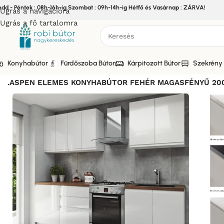
edd - Péntek : 08h-16h-ig Szombat : 09h-14h-ig Hétfő és Vasárnap : ZÁRVA!
Ugrás a navigációra
Ugrás a fő tartalomra
Konyhabútor
Fürdőszoba Bútor
Kárpitozott Bútor
Szekrény 
Kezdőlap
/
Bútor
/
Konyhabútor
/
Elemes Konyhabútor
/
ASPEN e
.ASPEN ELEMES KONYHABÚTOR FEHÉR MAGASFÉNYŰ 200