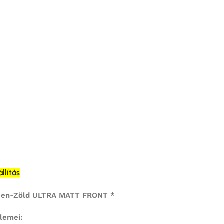
lítás
reen-Zöld ULTRA MATT FRONT *
elemei: