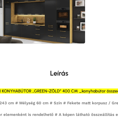
Leírás
 KONYHABÚTOR „GREEN-ZÖLD” 400 CM _konyhabútor összeál
243 cm # Mélység 60 cm # Szín # Fekete matt korpusz / G
r elemenként is rendelhető # A képen látható összeállítás 