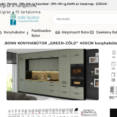
edd - Péntek : 08h-16h-ig Szombat : 09h-14h-ig Hétfő és Vasárnap : ZÁRVA!
Ugrás a navigációra
Ugrás a fő tartalomra
Fürdőszoba
Konyhabútor
Kárpitozott Bútor
Szekrény Bú
Bútor
Kezdőlap
/
Bútor
/
Konyhabútor
/
Elemes Konyhabútor
/
BONN 
.BONN KONYHABÚTOR „GREEN-ZÖLD” 400CM konyhabútor 