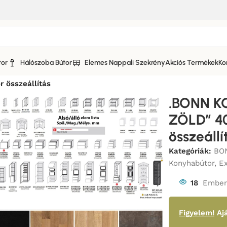
tor
Hálószoba Bútor
Elemes Nappali Szekrény
Akciós Termékek
Ko
KONYHABÚTOR ULTRAMATT FRONTOKKAL
/
összeállítás
.BONN K
ZÖLD” 4
összeállí
Kategóriák:
BO
Konyhabútor
,
E
18
Ember 
Figyelem!
Ajá