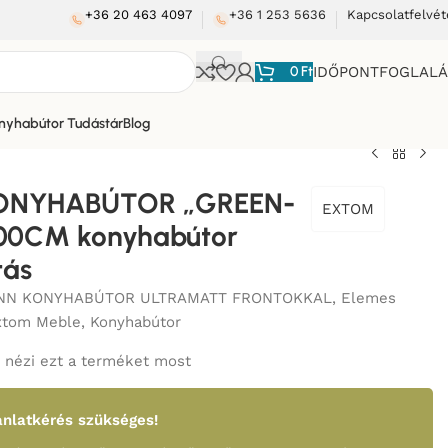
+36 20 463 4097
+36 1 253 5636
Kapcsolatfelvét
0
Ft
IDŐPONTFOGLAL
nyhabútor Tudástár
Blog
ONYHABÚTOR „GREEN-
EXTOM
00CM konyhabútor
tás
NN KONYHABÚTOR ULTRAMATT FRONTOKKAL
,
Elemes
xtom Meble
,
Konyhabútor
nézi ezt a terméket most
nlatkérés szükséges!