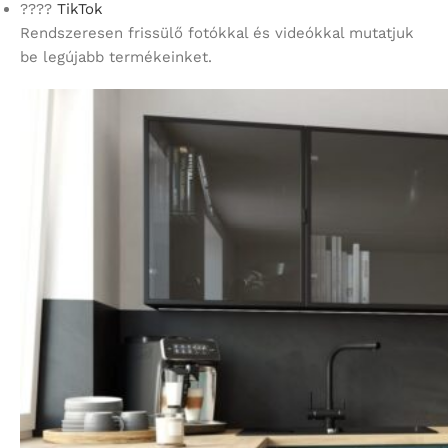
????
TikTok
Rendszeresen frissülő fotókkal és videókkal mutatjuk
be legújabb termékeinket.