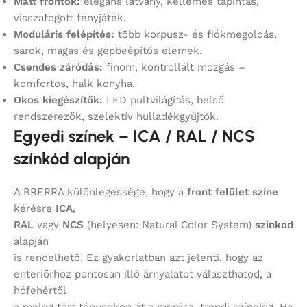
Matt frontok:
elegáns látvány, kellemes tapintás,
visszafogott fényjáték.
Moduláris felépítés:
több korpusz- és fiókmegoldás,
sarok, magas és gépbeépítős elemek.
Csendes záródás:
finom, kontrollált mozgás –
komfortos, halk konyha.
Okos kiegészítők:
LED pultvilágítás, belső
rendszerezők, szelektív hulladékgyűjtők.
Egyedi színek – ICA / RAL / NCS
színkód alapján
A BRERRA különlegessége, hogy a
front felület színe
kérésre
ICA
,
RAL
vagy
NCS
(helyesen: Natural Color System)
színkód
alapján
is rendelhető. Ez gyakorlatban azt jelenti, hogy az
enteriőrhöz pontosan illő árnyalatot választhatod, a
hófehértől