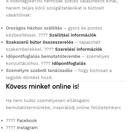
A Robinagyker.hu nemcsak széles választékot kínál,
hanem teljes körű szolgáltatásokat is biztosít
vásárlóinak:
Országos házhoz szállítás
– gyors és pontos
kézbesítéssel. ????
Szállítási információk
Szakszerű bútor összeszerelés
– tapasztalt
szakemberekkel. ????
Szerelési információk
Időpontfoglalás bemutatóterembe
– személyes
konzultációhoz. ????
Időpontfoglalás
Személyre szabott tanácsadás
– hogy biztosan a
legjobb döntést hozd.
Kövess minket online is!
Ha nem tudsz személyesen ellátogatni
bemutatótermünkbe, inspirálódj online felületeinken:
????
Facebook
????
Instagram