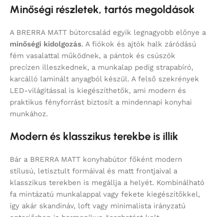
Minőségi részletek, tartós megoldások
A BRERRA MATT bútorcsalád egyik legnagyobb előnye a
minőségi kidolgozás
. A fiókok és ajtók halk záródású
fém vasalattal működnek, a pántok és csúszók
precízen illeszkednek, a munkalap pedig strapabíró,
karcálló laminált anyagból készül. A felső szekrények
LED-világítással is kiegészíthetők, ami modern és
praktikus fényforrást biztosít a mindennapi konyhai
munkához.
Modern és klasszikus terekbe is illik
Bár a BRERRA MATT konyhabútor főként modern
stílusú, letisztult formáival és matt frontjaival a
klasszikus terekben is megállja a helyét. Kombinálható
fa mintázatú munkalappal vagy fekete kiegészítőkkel,
így akár skandináv, loft vagy minimalista irányzatú