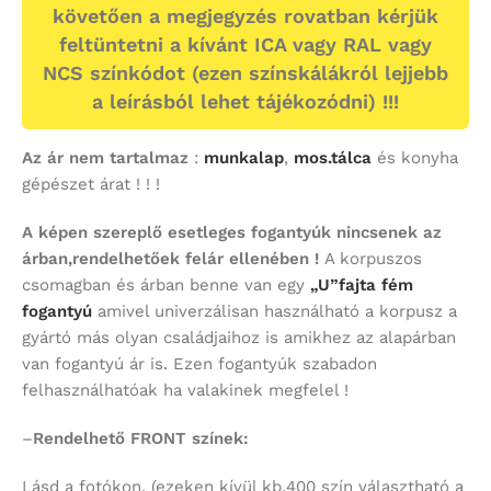
követően a megjegyzés rovatban kérjük
feltüntetni a kívánt ICA vagy RAL vagy
NCS színkódot (ezen színskálákról lejjebb
a leírásból lehet tájékozódni) !!!
Az ár nem tartalmaz
:
munkalap
,
mos.tálca
és konyha
gépészet árat ! ! !
A képen szereplő esetleges fogantyúk nincsenek az
árban,rendelhetőek felár ellenében !
A korpuszos
csomagban és árban benne van egy
„U”fajta fém
fogantyú
amivel univerzálisan használható a korpusz a
gyártó más olyan családjaihoz is amikhez az alapárban
van fogantyú ár is. Ezen fogantyúk szabadon
felhasználhatóak ha valakinek megfelel !
–
Rendelhető FRONT színek:
Lásd a fotókon. (ezeken kívül kb.400 szín választható a