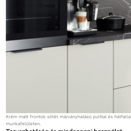
Krém matt frontok sötét márványhatású pulttal és hátfalla
munkafelületen.