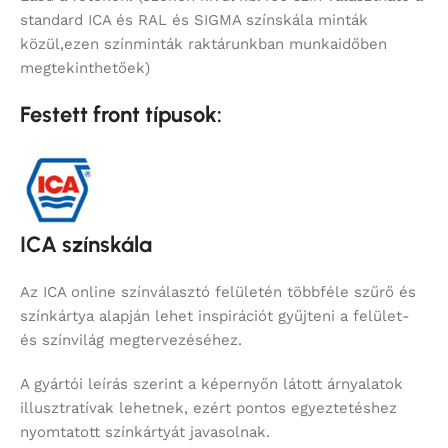
standard ICA és RAL és SIGMA színskála minták
közül,ezen színminták raktárunkban munkaidőben
megtekinthetőek)
Festett front típusok:
ICA színskála
Az ICA online színválasztó felületén többféle szűrő és
színkártya alapján lehet inspirációt gyűjteni a felület-
és színvilág megtervezéséhez.
A gyártói leírás szerint a képernyőn látott árnyalatok
illusztratívak lehetnek, ezért pontos egyeztetéshez
nyomtatott színkártyát javasolnak.