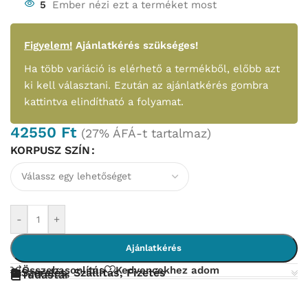
5
Ember nézi ezt a terméket most
Figyelem!
Ajánlatkérés szükséges!
Ha több variáció is elérhető a termékből, előbb azt
ki kell választani. Ezután az ajánlatkérés gombra
kattintva elindítható a folyamat.
42550
Ft
(27% ÁFÁ-t tartalmaz)
KORPUSZ SZÍN
-
+
Ajánlatkérés
Összehasonlítás
Kedvencekhez adom
Szerelés, Szállítás, Fizetés
Tudástár