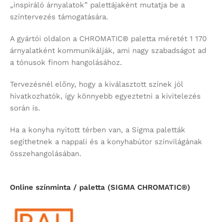
„inspiráló árnyalatok” palettájaként mutatja be a
színtervezés támogatására.
A gyártói oldalon a CHROMATIC® paletta méretét 1 170
árnyalatként kommunikálják, ami nagy szabadságot ad
a tónusok finom hangolásához.
Tervezésnél előny, hogy a kiválasztott színek jól
hivatkozhatók, így könnyebb egyeztetni a kivitelezés
során is.
Ha a konyha nyitott térben van, a Sigma paletták
segíthetnek a nappali és a konyhabútor színvilágának
összehangolásában.
Online színminta / paletta (SIGMA CHROMATIC®)