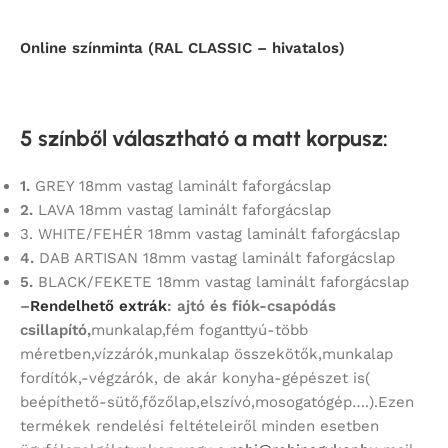
Online színminta (RAL CLASSIC – hivatalos)
5 színből választható a matt korpusz
:
1.
GREY 18mm vastag laminált faforgácslap
2.
LAVA 18mm vastag laminált faforgácslap
3. WHITE/FEHÉR 18mm vastag laminált faforgácslap
4.
DAB ARTISAN 18mm vastag laminált faforgácslap
5.
BLACK/FEKETE 18mm vastag laminált faforgácslap
–
Rendelhető extrák
: ajtó és fiók-csapódás
csillapító,
munkalap,fém foganttyú-több
méretben,vízzárók,munkalap összekötők,munkalap
fordítók,-végzárók, de akár konyha-gépészet is(
beépíthető-sütő,főzőlap,elszívó,mosogatógép….).Ezen
termékek rendelési feltételeiről minden esetben