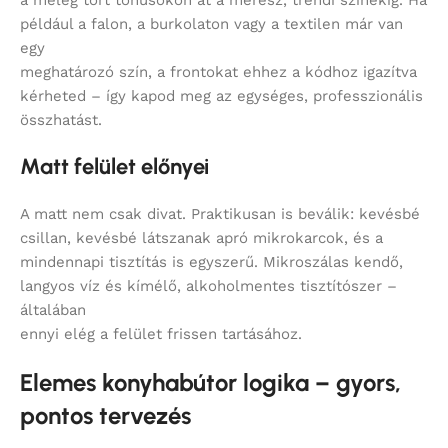
a meleg tört tónusokon át a merész, trendi színekig. Ha
például a falon, a burkolaton vagy a textilen már van
egy
meghatározó szín, a frontokat ehhez a kódhoz igazítva
kérheted – így kapod meg az egységes, professzionális
összhatást.
Matt felület előnyei
A matt nem csak divat. Praktikusan is beválik: kevésbé
csillan, kevésbé látszanak apró mikrokarcok, és a
mindennapi tisztítás is egyszerű. Mikroszálas kendő,
langyos víz és kímélő, alkoholmentes tisztítószer –
általában
ennyi elég a felület frissen tartásához.
Elemes konyhabútor logika – gyors,
pontos tervezés