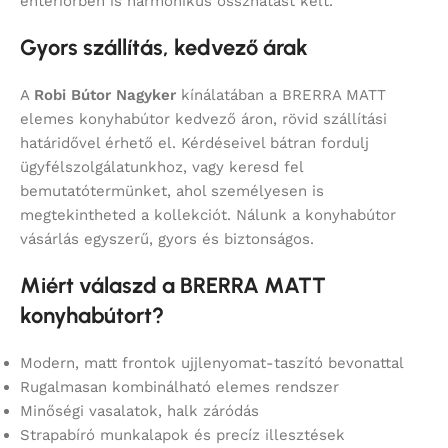
enteriőrben is harmonikus összhatást kelt.
Gyors szállítás, kedvező árak
A
Robi Bútor Nagyker
kínálatában a BRERRA MATT
elemes konyhabútor kedvező áron, rövid szállítási
határidővel érhető el. Kérdéseivel bátran fordulj
ügyfélszolgálatunkhoz, vagy keresd fel
bemutatótermünket, ahol személyesen is
megtekintheted a kollekciót. Nálunk a konyhabútor
vásárlás egyszerű, gyors és biztonságos.
Miért válaszd a BRERRA MATT
konyhabútort?
Modern, matt frontok ujjlenyomat-taszító bevonattal
Rugalmasan kombinálható elemes rendszer
Minőségi vasalatok, halk záródás
Strapabíró munkalapok és precíz illesztések