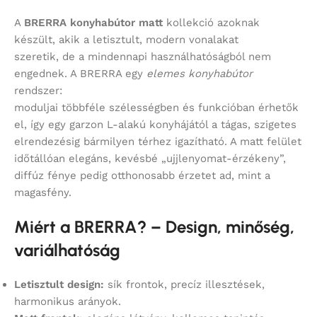
A
BRERRA konyhabútor matt
kollekció azoknak
készült, akik a letisztult, modern vonalakat
szeretik, de a mindennapi használhatóságból nem
engednek. A BRERRA egy
elemes konyhabútor
rendszer:
moduljai többféle szélességben és funkcióban érhetők
el, így egy garzon L-alakú konyhájától a tágas, szigetes
elrendezésig bármilyen térhez igazítható. A matt felület
időtállóan elegáns, kevésbé „ujjlenyomat-érzékeny”,
diffúz fénye pedig otthonosabb érzetet ad, mint a
magasfény.
Miért a BRERRA? – Design, minőség,
variálhatóság
Letisztult design:
sík frontok, precíz illesztések,
harmonikus arányok.