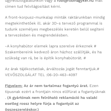
ügyfélszolgálatunkon vagy a
robi@robinagyker.hu
mail
címen tud felvilágosítást kérni.
A front-korpusz-munkalap minták raktárunkban mindig
megtekinthetőek ill. akár 3D-s tervező programmal is
tudunk személyes megbeszélés keretén belül segíteni
a tervezésben és megrendelésben.
-A konyhabútor elemek lapra szerelve érkeznek #
Szakembereink kedvező áron házhoz szállítják, és ha
szükség van rá, be is építik konyhabútorát. #
Az árak tájékoztatóak, árváltozás jogát fenntartjuk.#
VEVŐSZOLGÁLAT TEL :06-20-463-4097
Figyelem:
Az ár nem tartalmaz fogantyú árat.
Ezen
típusnak ezért a frontjain nincs előfúrat a fogantyúknak
.
(A gyártónak nem felróható reklamáció ha valaki
esetleg rossz helyre fúrja a fogantyút az
összeszereléskor.)