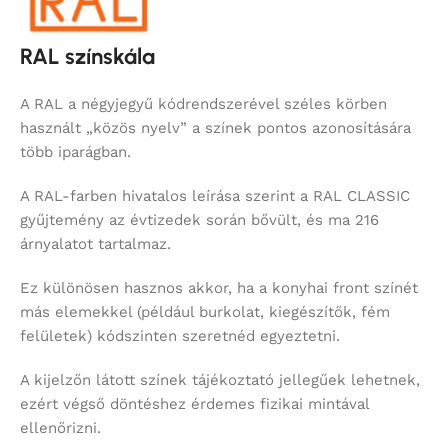
RAL színskála
A RAL a négyjegyű kódrendszerével széles körben
használt „közös nyelv” a színek pontos azonosítására
több iparágban.
A RAL-farben hivatalos leírása szerint a RAL CLASSIC
gyűjtemény az évtizedek során bővült, és ma 216
árnyalatot tartalmaz.
Ez különösen hasznos akkor, ha a konyhai front színét
más elemekkel (például burkolat, kiegészítők, fém
felületek) kódszinten szeretnéd egyeztetni.
A kijelzőn látott színek tájékoztató jellegűek lehetnek,
ezért végső döntéshez érdemes fizikai mintával
ellenőrizni.