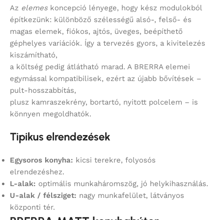
Az
elemes
koncepció lényege, hogy kész modulokból
építkezünk: különböző szélességű alsó-, felső- és
magas elemek, fiókos, ajtós, üveges, beépíthető
géphelyes variációk. Így a tervezés gyors, a kivitelezés
kiszámítható,
a költség pedig átlátható marad. A BRERRA elemei
egymással kompatibilisek, ezért az újabb bővítések –
pult-hosszabbítás,
plusz kamraszekrény, bortartó, nyitott polcelem – is
könnyen megoldhatók.
Tipikus elrendezések
Egysoros konyha:
kicsi terekre, folyosós
elrendezéshez.
L-alak:
optimális munkaháromszög, jó helykihasználás.
U-alak / félsziget:
nagy munkafelület, látványos
központi tér.