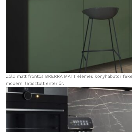
Zöld matt frontos BRERRA MATT elemes konyhabútor fekete
modern, letisztult enteriőr.