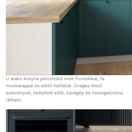
U alakú konyha petrolzöld matt frontokkal, fa
munkalappal és sötét hátfallal. Üveges felső
szekrények, beépített sütő, kávégép és mosogatózóna
látható.