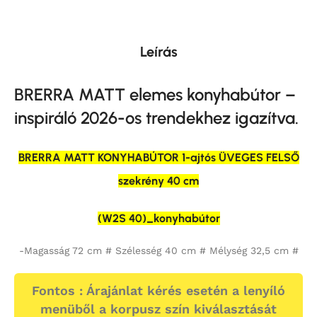
Leírás
BRERRA MATT elemes
konyhabútor –
inspiráló 2026-os trendekhez igazítva.
BRERRA MATT KONYHABÚTOR 1-ajtós ÜVEGES FELSŐ
szekrény 40 cm
(W2S 40)_konyhabútor
-Magasság 72 cm # Szélesség 40 cm # Mélység 32,5 cm #
Fontos : Árajánlat kérés esetén a lenyíló
menüből a korpusz szín kiválasztását