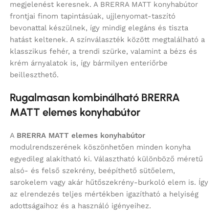
megjelenést keresnek. A BRERRA MATT konyhabútor
frontjai finom tapintásúak, ujjlenyomat-taszító
bevonattal készülnek, így mindig elegáns és tiszta
hatást keltenek. A színválaszték között megtalálható a
klasszikus fehér, a trendi szürke, valamint a bézs és
krém árnyalatok is, így bármilyen enteriőrbe
beilleszthető.
Rugalmasan kombinálható BRERRA
MATT elemes konyhabútor
A
BRERRA MATT elemes konyhabútor
modulrendszerének köszönhetően minden konyha
egyedileg alakítható ki. Választható különböző méretű
alsó- és felső szekrény, beépíthető sütőelem,
sarokelem vagy akár hűtőszekrény-burkoló elem is. Így
az elrendezés teljes mértékben igazítható a helyiség
adottságaihoz és a használó igényeihez.