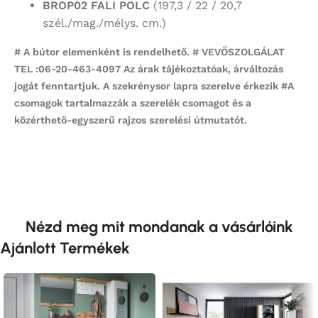
BROP02 FALI POLC
(197,3 / 22 / 20,7
szél./mag./mélys. cm.)
# A bútor elemenként is rendelhető. # VEVŐSZOLGÁLAT
TEL :06-20-463-4097 Az árak tájékoztatóak, árváltozás
jogát fenntartjuk. A szekrénysor lapra szerelve érkezik #
A
csomagok tartalmazzák a szerelék csomagot és a
közérthető-egyszerű rajzos szerelési útmutatót.
Nézd meg mit mondanak a vásárlóink
Ajánlott Termékek