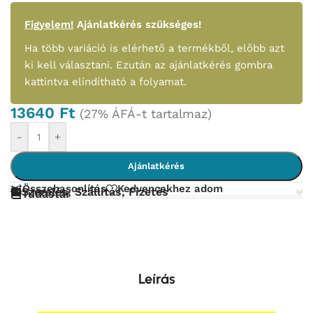
Figyelem!
Ajánlatkérés szükséges!
Ha több variáció is elérhető a termékből, előbb azt
ki kell választani. Ezután az ajánlatkérés gombra
kattintva elindítható a folyamat.
13640
Ft
(27% ÁFÁ-t tartalmaz)
-
+
Ajánlatkérés
Összehasonlítás
Kedvencekhez adom
Szerelés, Szállítás, Fizetés
Tudástár
Leírás