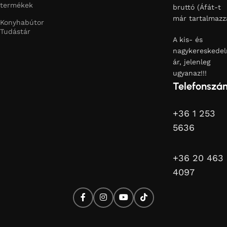
termékek
bruttó (Áfát-t
már tartalmazz
Konyhabútor
Tudástár
A kis- és
nagykereskedel
ár, jelenleg
ugyanaz!!!
Telefonszá
+36 1 253
5636
+36 20 463
4097