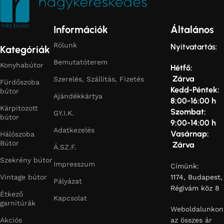
Információk
Általános
Rólunk
Nyitvatartás:
Kategóriák
Bemutatóterem
Konyhabútor
Hétfő:
Zárva
Szerelés, Szállítás, Fizetés
Fürdőszoba
Kedd-Péntek:
bútor
Ajándékkártya
8:00-16:00 h
Kárpitozott
Szombat:
GY.I.K.
bútor
9:00-14:00 h
Adatkezelés
Vasárnap:
Hálószoba
Bútor
Zárva
Á.SZ.F.
Szekrény bútor
Impresszum
Címünk:
Vintage bútor
1174, Budapest,
Pályázat
Régivám köz 8
Étkező
Kapcsolat
garnitúrák
Weboldalunkon
Akciós
az összes ár