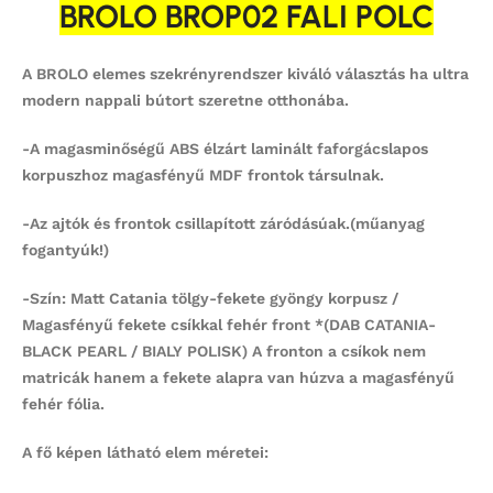
BROLO BROP02 FALI POLC
A BROLO elemes szekrényrendszer kiváló választás ha ultra
modern nappali bútort szeretne otthonába.
-A magasminőségű ABS élzárt laminált faforgácslapos
korpuszhoz magasfényű MDF frontok társulnak.
-Az ajtók és frontok csillapított záródásúak.(műanyag
fogantyúk!)
-Szín: Matt Catania tölgy-fekete gyöngy korpusz /
Magasfényű fekete csíkkal fehér front *(DAB CATANIA-
BLACK PEARL / BIALY POLISK) A fronton a csíkok nem
matricák hanem a fekete alapra van húzva a magasfényű
fehér fólia.
A fő képen látható elem méretei: