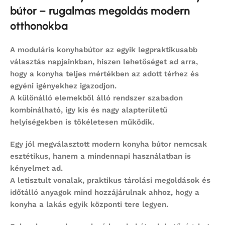
bútor – rugalmas megoldás modern
otthonokba
A
moduláris konyhabútor
az egyik legpraktikusabb
választás napjainkban, hiszen lehetőséget ad arra,
hogy a konyha teljes mértékben az adott térhez és
egyéni igényekhez igazodjon.
A különálló elemekből álló rendszer szabadon
kombinálható, így kis és nagy alapterületű
helyiségekben is tökéletesen működik.
Egy jól megválasztott
modern konyha bútor
nemcsak
esztétikus, hanem a mindennapi használatban is
kényelmet ad.
A letisztult vonalak, praktikus tárolási megoldások és
időtálló anyagok mind hozzájárulnak ahhoz, hogy a
konyha a lakás egyik központi tere legyen.