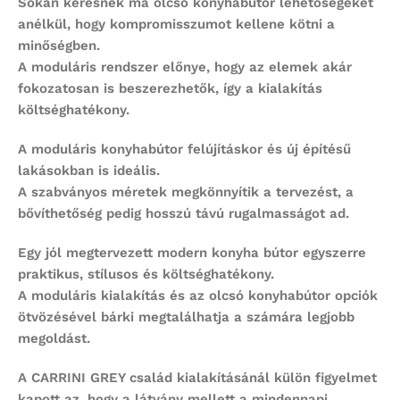
Sokan keresnek ma
olcsó konyhabútor
lehetőségeket
anélkül, hogy kompromisszumot kellene kötni a
minőségben.
A moduláris rendszer előnye, hogy az elemek akár
fokozatosan is beszerezhetők, így a kialakítás
költséghatékony.
A
moduláris konyhabútor
felújításkor és új építésű
lakásokban is ideális.
A szabványos méretek megkönnyítik a tervezést, a
bővíthetőség pedig hosszú távú rugalmasságot ad.
Egy jól megtervezett
modern konyha bútor
egyszerre
praktikus, stílusos és költséghatékony.
A moduláris kialakítás és az
olcsó konyhabútor
opciók
ötvözésével bárki megtalálhatja a számára legjobb
megoldást.
A CARRINI GREY család kialakításánál külön figyelmet
kapott az, hogy a látvány mellett a mindennapi