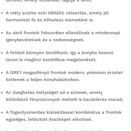
biztosít, amely vizuálisan tágítja a teret.
A mély szürke szín időtálló választás, amely jól
harmonizál fa és kőhatású elemekkel is.
Az akril frontok fokozottan ellenállnak a mindennapi
igénybevételnek és a nedvességnek.
A felület könnyen tisztítható, így a konyha hosszú
távon is megőrzi esztétikus megjelenését.
A GREY magasfényű frontok modern, prémium érzetet
keltenek a teljes konyhabútorban.
Az üveghatás mélységet ad a színnek, amely
különböző fényviszonyok mellett is karakteres marad.
A fogantyúmentes kialakítással kombinálva a frontok
egységes, letisztult összképet alkotnak.