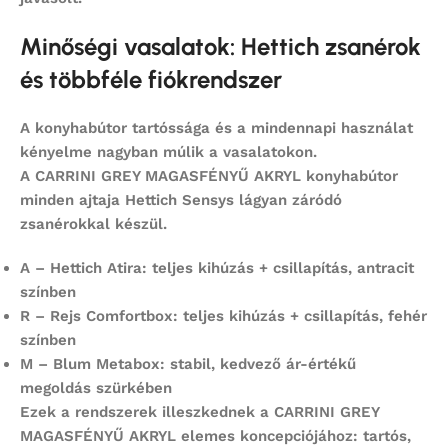
Minőségi vasalatok: Hettich zsanérok
és többféle fiókrendszer
A konyhabútor tartóssága és a mindennapi használat
kényelme nagyban múlik a vasalatokon.
A
CARRINI GREY MAGASFÉNYŰ AKRYL
konyhabútor
minden ajtaja
Hettich Sensys
lágyan záródó
zsanérokkal készül.
A – Hettich Atira:
teljes kihúzás + csillapítás, antracit
színben
R – Rejs Comfortbox:
teljes kihúzás + csillapítás, fehér
színben
M – Blum Metabox:
stabil, kedvező ár-értékű
megoldás szürkében
Ezek a rendszerek illeszkednek a
CARRINI GREY
MAGASFÉNYŰ AKRYL
elemes koncepciójához: tartós,