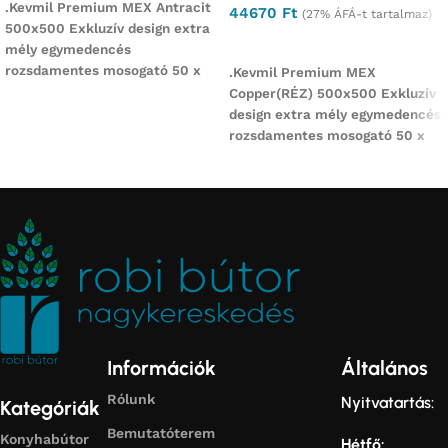
.Kevmil Premium MEX Antracit
44670
Ft
(27% ÁFÁ-t tartalmaz)
500x500 Exkluzív design extra
Ajánlatkérés
mély egymedencés
rozsdamentes mosogató 50 x
.Kevmil Premium MEX
50 x 23 cm Munkalapba vág
Copper(RÉZ) 500x500 Exkluzív
design extra mély egymedencés
rozsdamentes mosogató 50 x
50 x 23 cm Munkalapba
Információk
Általános
Rólunk
Nyitvatartás:
Kategóriák
Bemutatóterem
Konyhabútor
Hétfő: