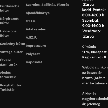
Zárva
Szerelés, Szállítás, Fizetés
Fürdőszoba
Kedd-Péntek:
bútor
Ajándékkártya
8:00-16:00 h
Kárpitozott
Szombat:
GY.I.K.
bútor
9:00-14:00 h
Adatkezelés
Vasárnap:
Hálószoba
Bútor
Zárva
Á.SZ.F.
Szekrény bútor
Impresszum
Címünk:
Vintage bútor
1174, Budapest,
Pályázat
Régivám köz 8
Étkező
Kapcsolat
garnitúrák
Weboldalunkon
Akciós
az összes ár
termékek
bruttó (Áfát-t
már tartalmazza
Konyhabútor
Tudástár
A kis- és
nagykereskede
ár, jelenleg