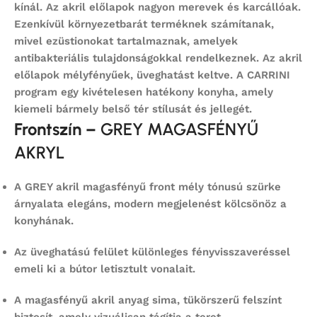
kínál. Az akril előlapok nagyon merevek és karcállóak.
Ezenkívül környezetbarát terméknek számítanak,
mivel ezüstionokat tartalmaznak, amelyek
antibakteriális tulajdonságokkal rendelkeznek. Az akril
előlapok mélyfényűek, üveghatást keltve. A CARRINI
program egy kivételesen hatékony konyha, amely
kiemeli bármely belső tér stílusát és jellegét.
Frontszín –
GREY MAGASFÉNYŰ
AKRYL
A
GREY akril magasfényű front
mély tónusú szürke
árnyalata elegáns, modern megjelenést kölcsönöz a
konyhának.
Az
üveghatású felület
különleges fényvisszaveréssel
emeli ki a bútor letisztult vonalait.
A magasfényű akril anyag sima, tükörszerű felszínt