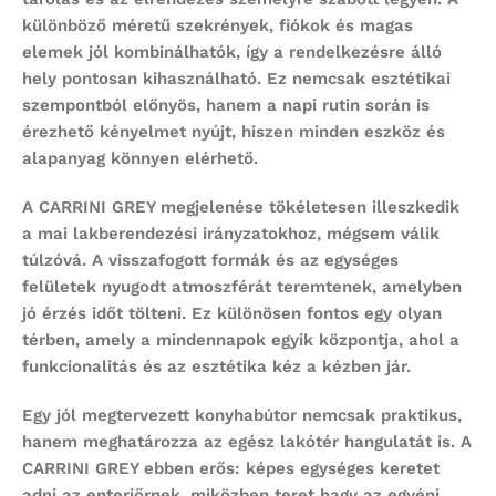
különböző méretű szekrények, fiókok és magas
elemek jól kombinálhatók, így a rendelkezésre álló
hely pontosan kihasználható. Ez nemcsak esztétikai
szempontból előnyös, hanem a napi rutin során is
érezhető kényelmet nyújt, hiszen minden eszköz és
alapanyag könnyen elérhető.
A CARRINI GREY megjelenése tökéletesen illeszkedik
a mai lakberendezési irányzatokhoz, mégsem válik
túlzóvá. A visszafogott formák és az egységes
felületek nyugodt atmoszférát teremtenek, amelyben
jó érzés időt tölteni. Ez különösen fontos egy olyan
térben, amely a mindennapok egyik központja, ahol a
funkcionalitás és az esztétika kéz a kézben jár.
Egy jól megtervezett konyhabútor nemcsak praktikus,
hanem meghatározza az egész lakótér hangulatát is. A
CARRINI GREY ebben erős: képes egységes keretet
adni az enteriőrnek, miközben teret hagy az egyéni