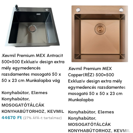
.Kevmil Premium MEX Antracit
500×500 Exkluzív design extra
mély egymedencés
.Kevmil Premium MEX
rozsdamentes mosogató 50 x
Copper(RÉZ) 500×500
50 x 23 cm Munkalapba vág
Exkluzív design extra mély
egymedencés rozsdamentes
Konyhabútor
,
Elemes
mosogató 50 x 50 x 23 cm
Konyhabútor
,
Munkalapba
MOSOGATÓTÁLCÁK
KONYHABÚTORHOZ
,
KEVMIL
Konyhabútor
,
Elemes
44670
Ft
Konyhabútor
,
(27% ÁFÁ-t tartalmaz)
MOSOGATÓTÁLCÁK
Ajánlatkérés
KONYHABÚTORHOZ
,
KEVMIL