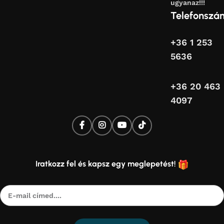
ugyanaz!!!
Telefonszá
+36 1 253
5636
+36 20 463
4097
Iratkozz fel és kapsz egy meglepetést!