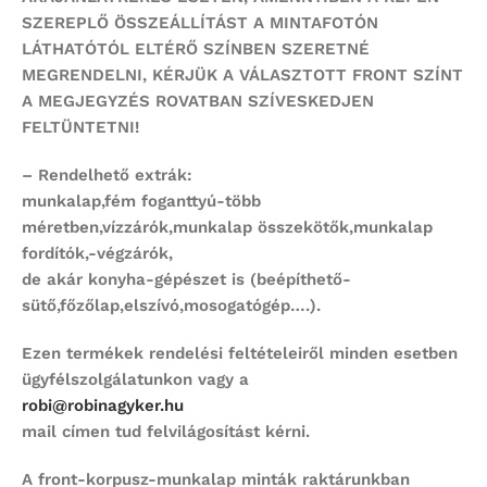
SZEREPLŐ ÖSSZEÁLLÍTÁST
A MINTAFOTÓN
LÁTHATÓTÓL ELTÉRŐ SZÍNBEN SZERETNÉ
MEGRENDELNI,
KÉRJÜK A VÁLASZTOTT FRONT SZÍNT
A MEGJEGYZÉS ROVATBAN SZÍVESKEDJEN
FELTÜNTETNI!
– Rendelhető extrák:
munkalap,fém foganttyú-több
méretben,vízzárók,munkalap összekötők,munkalap
fordítók,-végzárók,
de akár konyha-gépészet is (beépíthető-
sütő,főzőlap,elszívó,mosogatógép….).
Ezen termékek rendelési feltételeiről minden esetben
ügyfélszolgálatunkon vagy a
robi@robinagyker.hu
mail címen tud felvilágosítást kérni.
A front-korpusz-munkalap minták raktárunkban