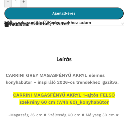
-
+
Ajánlatkérés
Összehasonlítás
Kedvencekhez adom
Szerelés, Szállítás, Fizetés
Tudástár
Leírás
CARRINI GREY MAGASFÉNYŰ AKRYL elemes
konyhabútor – inspiráló 2026-os trendekhez igazítva.
CARRINI MAGASFÉNYŰ AKRYL 1-ajtós FELSŐ
szekrény 60 cm (W4b 60)_konyhabútor
-Magasság 36 cm # Szélesség 60 cm # Mélység 30 cm #