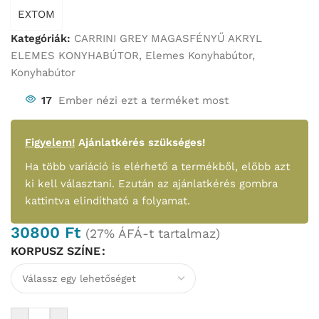
EXTOM
Kategóriák:
CARRINI GREY MAGASFÉNYŰ AKRYL
ELEMES KONYHABÚTOR
,
Elemes Konyhabútor
,
Konyhabútor
17
Ember nézi ezt a terméket most
Figyelem!
Ajánlatkérés szükséges!
Ha több variáció is elérhető a termékből, előbb azt
ki kell választani. Ezután az ajánlatkérés gombra
kattintva elindítható a folyamat.
30800
Ft
(27% ÁFÁ-t tartalmaz)
KORPUSZ SZÍNE