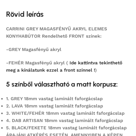
Rövid leírás
CARRINI GREY MAGASFÉNYŰ AKRYL ELEMES
KONYHABÚTOR Rendelhető FRONT színek:
-GREY Magasfényű akryl
-FEHÉR Magasfényű akryl (
Ide kattintva tekinthető
meg a kínálatunk ezzel a front színnel !
)
5 színből választható a matt korpusz:
1.
GREY 18mm vastag laminált faforgácslap
2.
LAVA 18mm vastag laminált faforgácslap
3. WHITE/FEHÉR 18mm vastag laminált faforgácslap
4.
DAB ARTISAN 18mm vastag laminált faforgácslap
5.
BLACK/FEKETE 18mm vastag laminált faforgácslap
ÁRAJÁNLATKÉRÉS ESETÉN, AMENNYIBEN A KÉPEN