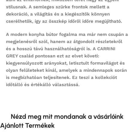
stílusnak. A semleges szürke frontok mellett a
dekoráció, a világítás és a kiegészítők könnyen
cserélhetők, így az összkép időről időre megújítható.
A modern konyha bútor fogalma ma már nem csupán a
megjelenésről szól, hanem az átgondolt részletekről
és a hosszú távú használhatóságról is. A CARRINI
GREY család pontosan ezt az elvet követi:
kiegyensúlyozott arányokat, letisztult formavilágot és
olyan felületeket kínál, amelyek a mindennapok során
is megbízhatóan teljesítenek. Ez teszi a kollekciót
időtálló és értékálló választássá.
Nézd meg mit mondanak a vásárlóink
Ajánlott Termékek