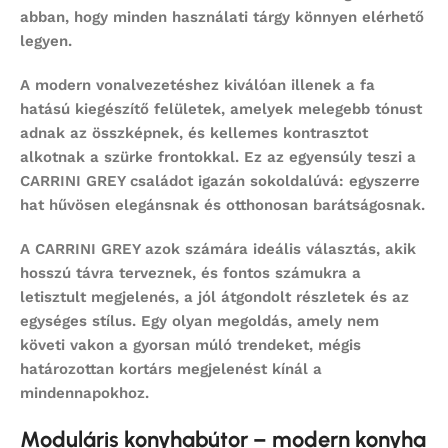
abban, hogy minden használati tárgy könnyen elérhető
legyen.
A modern vonalvezetéshez kiválóan illenek a fa
hatású kiegészítő felületek, amelyek melegebb tónust
adnak az összképnek, és kellemes kontrasztot
alkotnak a szürke frontokkal. Ez az egyensúly teszi a
CARRINI GREY családot igazán sokoldalúvá: egyszerre
hat hűvösen elegánsnak és otthonosan barátságosnak.
A CARRINI GREY azok számára ideális választás, akik
hosszú távra terveznek, és fontos számukra a
letisztult megjelenés, a jól átgondolt részletek és az
egységes stílus. Egy olyan megoldás, amely nem
követi vakon a gyorsan múló trendeket, mégis
határozottan kortárs megjelenést kínál a
mindennapokhoz.
Moduláris konyhabútor – modern konyha