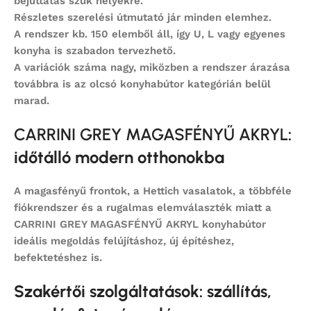
bejuttatás szűk helyekre.
Részletes szerelési útmutató jár minden elemhez.
A rendszer kb. 150 elemből áll, így U, L vagy egyenes
konyha is szabadon tervezhető.
A variációk száma nagy, miközben a rendszer árazása
továbbra is az
olcsó konyhabútor
kategórián belül
marad.
CARRINI GREY MAGASFÉNYŰ AKRYL
:
időtálló modern otthonokba
A magasfényű frontok, a Hettich vasalatok, a többféle
fiókrendszer és a rugalmas elemválaszték miatt a
CARRINI GREY MAGASFÉNYŰ AKRYL konyhabútor
ideális megoldás felújításhoz, új építéshez,
befektetéshez is.
Szakértői szolgáltatások: szállítás,