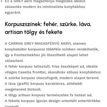
Ez a GREY akril magasfényű megoldás ideális
választás modern és minimalista konyhákhoz
egyaránt.
Korpuszszínek: fehér, szürke, láva,
artisan tölgy és fekete
A
CARRINI GREY MAGASFÉNYŰ AKRYL
elemes
konyhabútor korpuszai többféle színben rendelhetők,
így a frontszínekhez jól illeszthető alapot lehet
választani.
A
fehér korpusz
letisztult, friss összképet ad, ideális
világos Casella fronttal, skandináv stílusú konyhákhoz.
A
szürke korpusz
visszafogott, modern alapot teremt.
A
láva (grafit) korpusz
karakteres, sötétebb
megjelenést biztosít.
A
tölgy artisan korpusz
természetes fa hatást ad.
A
fekete korpusz
igazán design-orientált enteriőrökbe
javasolt.