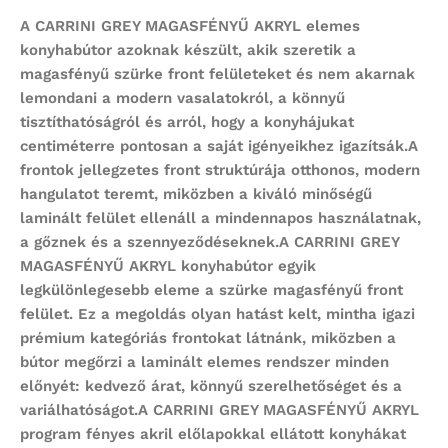
A
CARRINI GREY MAGASFÉNYŰ AKRYL
elemes
konyhabútor
azoknak készült, akik szeretik a
magasfényű szürke front felületeket és nem akarnak
lemondani a modern vasalatokról, a könnyű
tisztíthatóságról és arról, hogy a konyhájukat
centiméterre pontosan a saját igényeikhez igazítsák.A
frontok jellegzetes front struktúrája otthonos, modern
hangulatot teremt, miközben a kiváló minőségű
laminált felület ellenáll a mindennapos használatnak,
a gőznek és a szennyeződéseknek.A
CARRINI GREY
MAGASFÉNYŰ AKRYL
konyhabútor egyik
legkülönlegesebb eleme a szürke magasfényű front
felület. Ez a megoldás olyan hatást kelt, mintha igazi
prémium kategóriás frontokat látnánk, miközben a
bútor megőrzi a laminált elemes rendszer minden
előnyét: kedvező árat, könnyű szerelhetőséget és a
variálhatóságot.A
CARRINI GREY MAGASFÉNYŰ AKRYL
program
fényes akril előlapokkal ellátott konyhákat