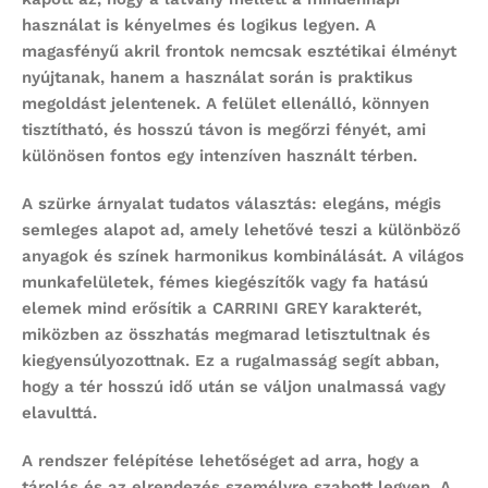
használat is kényelmes és logikus legyen. A
magasfényű akril frontok nemcsak esztétikai élményt
nyújtanak, hanem a használat során is praktikus
megoldást jelentenek. A felület ellenálló, könnyen
tisztítható, és hosszú távon is megőrzi fényét, ami
különösen fontos egy intenzíven használt térben.
A szürke árnyalat tudatos választás: elegáns, mégis
semleges alapot ad, amely lehetővé teszi a különböző
anyagok és színek harmonikus kombinálását. A világos
munkafelületek, fémes kiegészítők vagy fa hatású
elemek mind erősítik a CARRINI GREY karakterét,
miközben az összhatás megmarad letisztultnak és
kiegyensúlyozottnak. Ez a rugalmasság segít abban,
hogy a tér hosszú idő után se váljon unalmassá vagy
elavulttá.
A rendszer felépítése lehetőséget ad arra, hogy a
tárolás és az elrendezés személyre szabott legyen. A