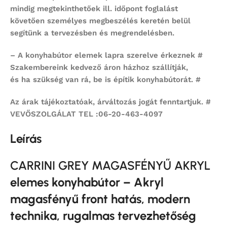
mindig megtekinthetőek ill. időpont foglalást
követően személyes megbeszélés keretén belül
segítünk a tervezésben és megrendelésben.
– A konyhabútor elemek lapra szerelve érkeznek #
Szakembereink kedvező áron házhoz szállítják,
és ha szükség van rá, be is építik konyhabútorát. #
Az árak tájékoztatóak, árváltozás jogát fenntartjuk. #
VEVŐSZOLGÁLAT TEL :06-20-463-4097
Leírás
CARRINI GREY MAGASFÉNYŰ AKRYL
elemes konyhabútor – Akryl
magasfényű front hatás, modern
technika, rugalmas tervezhetőség