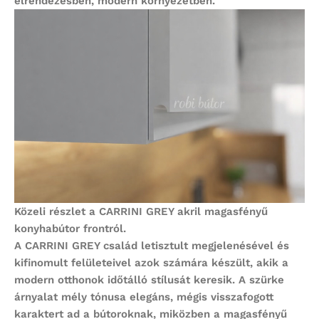
elrendezésben, modern környezetben.
Közeli részlet a CARRINI GREY akril magasfényű
konyhabútor frontról.
A
CARRINI GREY
család letisztult megjelenésével és
kifinomult felületeivel azok számára készült, akik a
modern otthonok időtálló stílusát keresik. A szürke
árnyalat mély tónusa elegáns, mégis visszafogott
karaktert ad a bútoroknak, miközben a magasfényű