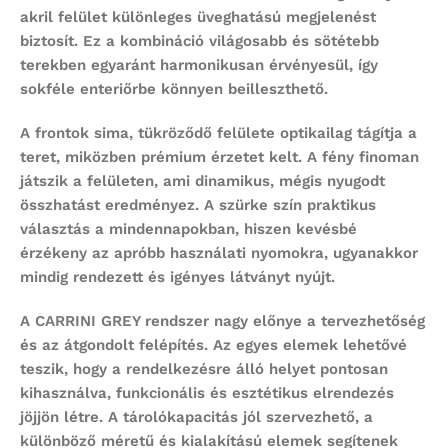
akril felület különleges üveghatású megjelenést
biztosít. Ez a kombináció világosabb és sötétebb
terekben egyaránt harmonikusan érvényesül, így
sokféle enteriőrbe könnyen beilleszthető.
A frontok sima, tükröződő felülete optikailag tágítja a
teret, miközben prémium érzetet kelt. A fény finoman
játszik a felületen, ami dinamikus, mégis nyugodt
összhatást eredményez. A szürke szín praktikus
választás a mindennapokban, hiszen kevésbé
érzékeny az apróbb használati nyomokra, ugyanakkor
mindig rendezett és igényes látványt nyújt.
A CARRINI GREY rendszer nagy előnye a tervezhetőség
és az átgondolt felépítés. Az egyes elemek lehetővé
teszik, hogy a rendelkezésre álló helyet pontosan
kihasználva, funkcionális és esztétikus elrendezés
jöjjön létre. A tárolókapacitás jól szervezhető, a
különböző méretű és kialakítású elemek segítenek