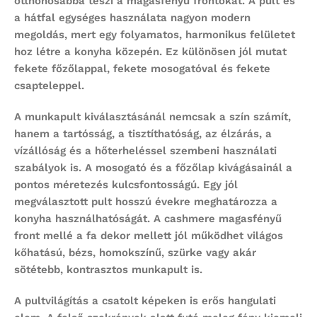
otthonosabbá teszi a magasfényű frontokat. A pult és
a hátfal egységes használata nagyon modern
megoldás, mert egy folyamatos, harmonikus felületet
hoz létre a konyha közepén. Ez különösen jól mutat
fekete főzőlappal, fekete mosogatóval és fekete
csapteleppel.
A munkapult kiválasztásánál nemcsak a szín számít,
hanem a tartósság, a tisztíthatóság, az élzárás, a
vízállóság és a hőterheléssel szembeni használati
szabályok is. A mosogató és a főzőlap kivágásainál a
pontos méretezés kulcsfontosságú. Egy jól
megválasztott pult hosszú évekre meghatározza a
konyha használhatóságát. A cashmere magasfényű
front mellé a fa dekor mellett jól működhet világos
kőhatású, bézs, homokszínű, szürke vagy akár
sötétebb, kontrasztos munkapult is.
A pultvilágítás a csatolt képeken is erős hangulati