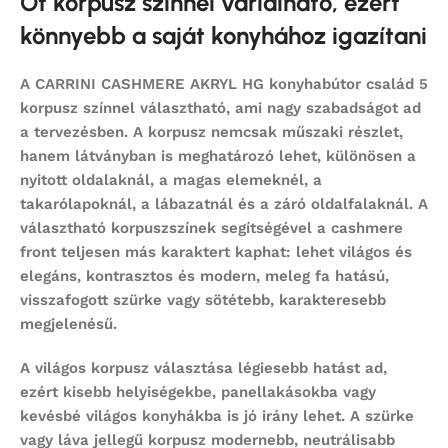
Öt korpusz színnel variálható, ezért
könnyebb a saját konyhához igazítani
A CARRINI CASHMERE AKRYL HG konyhabútor család 5
korpusz színnel választható, ami nagy szabadságot ad
a tervezésben. A korpusz nemcsak műszaki részlet,
hanem látványban is meghatározó lehet, különösen a
nyitott oldalaknál, a magas elemeknél, a
takarólapoknál, a lábazatnál és a záró oldalfalaknál. A
választható korpuszszínek segítségével a cashmere
front teljesen más karaktert kaphat: lehet világos és
elegáns, kontrasztos és modern, meleg fa hatású,
visszafogott szürke vagy sötétebb, karakteresebb
megjelenésű.
A világos korpusz választása légiesebb hatást ad,
ezért kisebb helyiségekbe, panellakásokba vagy
kevésbé világos konyhákba is jó irány lehet. A szürke
vagy láva jellegű korpusz modernebb, neutrálisabb