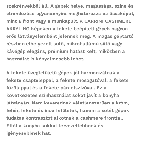
szekrényekből áll. A gépek helye, magassága, színe és
elrendezése ugyanannyira meghatározza az összképet,
mint a front vagy a munkapult. A CARRINI CASHMERE
AKRYL HG képeken a fekete beépített gépek nagyon
erős látványelemként jelennek meg. A magas géptartó
részben elhelyezett sütő, mikrohullámú sütő vagy
kávégép elegáns, prémium hatást kelt, miközben a
használat is kényelmesebb lehet.
A fekete üvegfelületű gépek jól harmonizálnak a
fekete csapteleppel, a fekete mosogatóval, a fekete
főzőlappal és a fekete páraelszívóval. Ez a
következetes színhasználat sokat javít a konyha
látványán. Nem keverednek véletlenszerűen a króm,
fehér, fekete és inox felületek, hanem a sötét gépek
tudatos kontrasztot alkotnak a cashmere fronttal.
Ettől a konyha sokkal tervezettebbnek és
igényesebbnek hat.