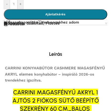
-
+
Ajánlatkérés
Összehasonlítás
Kedvencekhez adom
Szerelés, Szállítás, Fizetés
Tudástár
Leírás
CARRINI KONYHABÚTOR CASHMERE MAGASFÉNYŰ
AKRYL elemes
konyhabútor – inspiráló 2026-os
trendekhez igazítva.
CARRINI MAGASFÉNYŰ AKRYL 1
AJTÓS 2 FIÓKOS SÜTŐ BEÉPÍTŐ
SZEKRÉNY 60 CM_BALOS