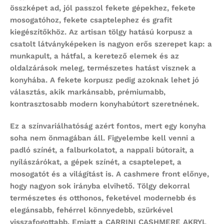
összképet ad, jól passzol fekete gépekhez, fekete
mosogatóhoz, fekete csaptelephez és grafit
kiegészítőkhöz. Az artisan tölgy hatású korpusz a
csatolt látványképeken is nagyon erős szerepet kap: a
munkapult, a hátfal, a keretező elemek és az
oldalzárások meleg, természetes hatást visznek a
konyhába. A fekete korpusz pedig azoknak lehet jó
választás, akik markánsabb, prémiumabb,
kontrasztosabb modern konyhabútort szeretnének.
Ez a színvariálhatóság azért fontos, mert egy konyha
soha nem önmagában áll. Figyelembe kell venni a
padló színét, a falburkolatot, a nappali bútorait, a
nyílászárókat, a gépek színét, a csaptelepet, a
mosogatót és a világítást is. A cashmere front előnye,
hogy nagyon sok irányba elvihető. Tölgy dekorral
természetes és otthonos, feketével modernebb és
elegánsabb, fehérrel könnyedebb, szürkével
visszafogottabb. Emiatt a CARRINI CASHMERE AKRYL