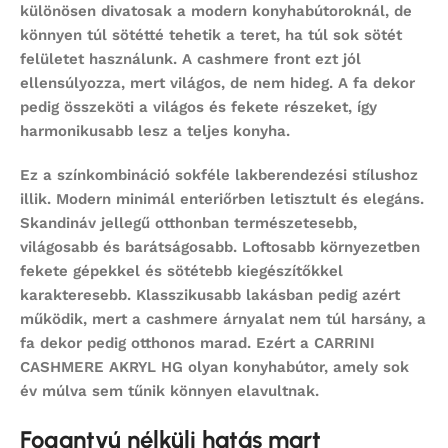
különösen divatosak a modern konyhabútoroknál, de
könnyen túl sötétté tehetik a teret, ha túl sok sötét
felületet használunk. A cashmere front ezt jól
ellensúlyozza, mert világos, de nem hideg. A fa dekor
pedig összeköti a világos és fekete részeket, így
harmonikusabb lesz a teljes konyha.
Ez a színkombináció sokféle lakberendezési stílushoz
illik. Modern minimál enteriőrben letisztult és elegáns.
Skandináv jellegű otthonban természetesebb,
világosabb és barátságosabb. Loftosabb környezetben
fekete gépekkel és sötétebb kiegészítőkkel
karakteresebb. Klasszikusabb lakásban pedig azért
működik, mert a cashmere árnyalat nem túl harsány, a
fa dekor pedig otthonos marad. Ezért a CARRINI
CASHMERE AKRYL HG olyan konyhabútor, amely sok
év múlva sem tűnik könnyen elavultnak.
Fogantyú nélküli hatás mart