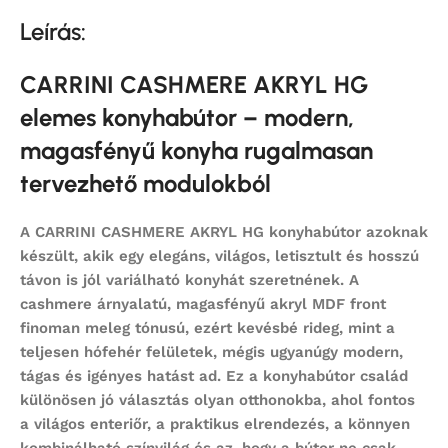
Leírás:
CARRINI CASHMERE AKRYL HG
elemes konyhabútor – modern,
magasfényű konyha rugalmasan
tervezhető modulokból
A
CARRINI CASHMERE AKRYL HG konyhabútor
azoknak
készült, akik egy elegáns, világos, letisztult és hosszú
távon is jól variálható konyhát szeretnének. A
cashmere árnyalatú, magasfényű akryl MDF front
finoman meleg tónusú, ezért kevésbé rideg, mint a
teljesen hófehér felületek, mégis ugyanúgy modern,
tágas és igényes hatást ad. Ez a konyhabútor család
különösen jó választás olyan otthonokba, ahol fontos
a világos enteriőr, a praktikus elrendezés, a könnyen