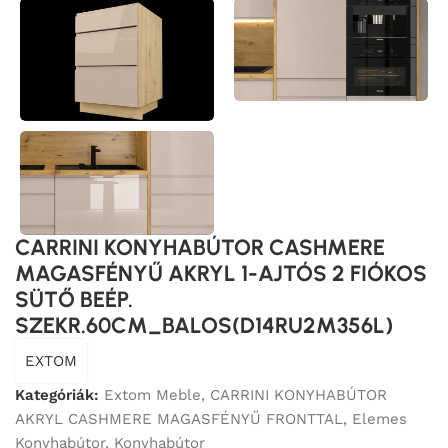
CARRINI KONYHABÚTOR CASHMERE
MAGASFÉNYŰ AKRYL 1-AJTÓS 2 FIÓKOS
SÜTŐ BEÉP.
SZEKR.60CM_BALOS(D14RU2M356L)
EXTOM
Kategóriák:
Extom Meble
,
CARRINI KONYHABÚTOR
AKRYL CASHMERE MAGASFÉNYŰ FRONTTAL
,
Elemes
Konyhabútor
,
Konyhabútor