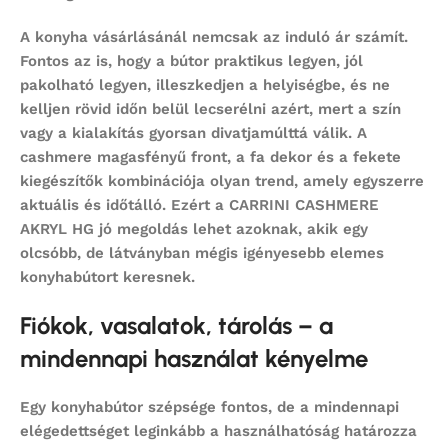
A konyha vásárlásánál nemcsak az induló ár számít.
Fontos az is, hogy a bútor praktikus legyen, jól
pakolható legyen, illeszkedjen a helyiségbe, és ne
kelljen rövid időn belül lecserélni azért, mert a szín
vagy a kialakítás gyorsan divatjamúlttá válik. A
cashmere magasfényű front, a fa dekor és a fekete
kiegészítők kombinációja olyan trend, amely egyszerre
aktuális és időtálló. Ezért a CARRINI CASHMERE
AKRYL HG jó megoldás lehet azoknak, akik egy
olcsóbb, de látványban mégis igényesebb elemes
konyhabútort keresnek.
Fiókok, vasalatok, tárolás – a
mindennapi használat kényelme
Egy konyhabútor szépsége fontos, de a mindennapi
elégedettséget leginkább a használhatóság határozza