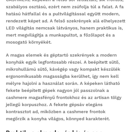
szabályos osztású, ezért nem zsúfolja túl a falat. A fa
hatású hátfallal és a pultvilágítással együtt modern,
rendezett képet ad. A felső szekrények alá elhelyezett
LED világítás nemcsak látványos, hanem praktikus is,
mert megvilágítja a munkapultot, a főzőlapot és a
mosogató környékét.
A magas elemek és géptartó szekrények a modern
konyhák egyik legfontosabb részei. A beépített sütő,
mikrohullámú sütő, kávégép vagy kompakt készülék
ergonomikusabb magasságba kerülhet, így nem kell
mélyre hajolni a használat során. A képeken látható
fekete beépített gépek nagyon jól passzolnak a
cashmere magasfényű frontokhoz és az artisan tölgy
jellegű korpuszhoz. A fekete gépsáv elegáns
kontrasztot ad, miközben a cashmere frontok
megőrzik a konyha világos, könnyed karakterét.