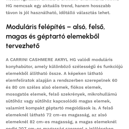
HG nemcsak egy aktuális trend, hanem hosszabb
távon is jól használható, időtálló választás lehet.
Moduláris felépítés – alsó, felső,
magas és géptartó elemekből
tervezhető
A CARRINI CASHMERE AKRYL HG valódi
moduláris
konyhabútor
, amely különböző szélességű és funkciójú
elemekből állítható össze. A képeken látható
elemfeliratok alapján a rendszerben szerepelnek 60
és 80 cm széles alsó elemek, fiókos elemek,
mosogatós elemek, felső szekrények, mikrohullámú
sütőhöz vagy sütőhöz kapcsolódó magas elemek,
valamint kompakt géptartó megoldások is. A felső
elemeknél látható 72 cm-es magasság, az alsó
elemeknél 82 cm-es magasság, a magas elemeknél
pedig 207 cm-es magasság szerepel a jelöléseken,