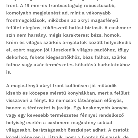
front
. A 19 mm-es frontvastagság robusztusabb,
komolyabb megjelenést ad, mint a vékonyabb
frontmegoldások, miközben az akryl magasfényű
felület elegáns, tükörszerű hatást biztosít. A cashmere
szín nem harsány, mégis karakteres: bézs, homok,
krém és világos szürkés árnyalatok között helyezkedik
el, ezért nagyon jól illeszkedik világos padlóhoz, tölgy
dekorhoz, fekete kiegészítőkhöz, bézs falhoz, szürke
falhoz vagy akár természetes kőhatású burkolatokhoz
is.
A magasfényű akryl front különösen jól működik
kisebb és közepes méretű konyhákban, mert a felület
visszaveri a fényt. Ez nemcsak látványban előnyös,
hanem a térérzetet is javítja. Egy keskenyebb konyha
vagy egy kevesebb természetes fénnyel rendelkező
helyiség esetén a cashmere magasfény sokkal
világosabb, barátságosabb összképet adhat. A csatolt
közeli képeken is látszik, hogy a frontok fényesek, de