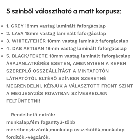
5 színből választható a matt korpusz:
1.
GREY 18mm vastag laminált faforgácslap
2.
LAVA 18mm vastag laminált faforgácslap
3. WHITE/FEHÉR 18mm vastag laminált faforgácslap
4.
DAB ARTISAN 18mm vastag laminált faforgácslap
5.
BLACK/FEKETE 18mm vastag laminált faforgácslap
ÁRAJÁNLATKÉRÉS ESETÉN, AMENNYIBEN A KÉPEN
SZEREPLŐ ÖSSZEÁLLÍTÁST
A MINTAFOTÓN
LÁTHATÓTÓL ELTÉRŐ SZÍNBEN SZERETNÉ
MEGRENDELNI,
KÉRJÜK A VÁLASZTOTT FRONT SZÍNT
A MEGJEGYZÉS ROVATBAN SZÍVESKEDJEN
FELTÜNTETNI!
– Rendelhető extrák:
munkalap,fém foganttyú-több
méretben,vízzárók,munkalap összekötők,munkalap
fordítók,-végzárók,