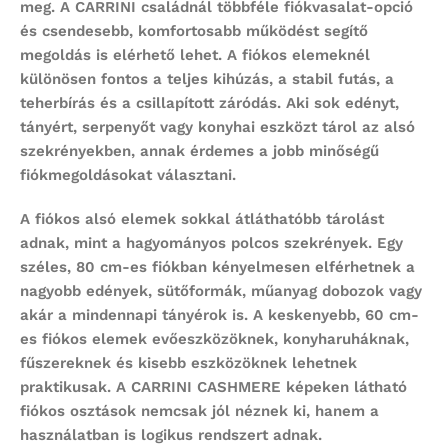
meg. A CARRINI családnál többféle fiókvasalat-opció
és csendesebb, komfortosabb működést segítő
megoldás is elérhető lehet. A fiókos elemeknél
különösen fontos a teljes kihúzás, a stabil futás, a
teherbírás és a csillapított záródás. Aki sok edényt,
tányért, serpenyőt vagy konyhai eszközt tárol az alsó
szekrényekben, annak érdemes a jobb minőségű
fiókmegoldásokat választani.
A fiókos alsó elemek sokkal átláthatóbb tárolást
adnak, mint a hagyományos polcos szekrények. Egy
széles, 80 cm-es fiókban kényelmesen elférhetnek a
nagyobb edények, sütőformák, műanyag dobozok vagy
akár a mindennapi tányérok is. A keskenyebb, 60 cm-
es fiókos elemek evőeszközöknek, konyharuháknak,
fűszereknek és kisebb eszközöknek lehetnek
praktikusak. A CARRINI CASHMERE képeken látható
fiókos osztások nemcsak jól néznek ki, hanem a
használatban is logikus rendszert adnak.