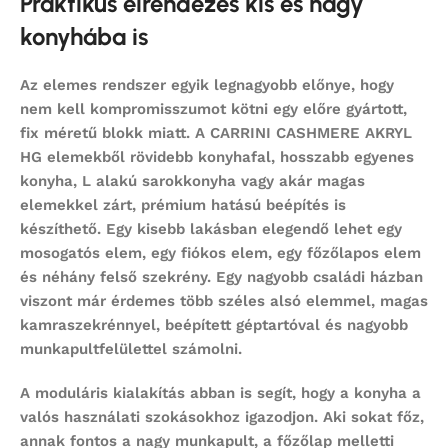
Praktikus elrendezés kis és nagy
konyhába is
Az elemes rendszer egyik legnagyobb előnye, hogy
nem kell kompromisszumot kötni egy előre gyártott,
fix méretű blokk miatt. A CARRINI CASHMERE AKRYL
HG elemekből rövidebb konyhafal, hosszabb egyenes
konyha, L alakú sarokkonyha vagy akár magas
elemekkel zárt, prémium hatású beépítés is
készíthető. Egy kisebb lakásban elegendő lehet egy
mosogatós elem, egy fiókos elem, egy főzőlapos elem
és néhány felső szekrény. Egy nagyobb családi házban
viszont már érdemes több széles alsó elemmel, magas
kamraszekrénnyel, beépített géptartóval és nagyobb
munkapultfelülettel számolni.
A moduláris kialakítás abban is segít, hogy a konyha a
valós használati szokásokhoz igazodjon. Aki sokat főz,
annak fontos a nagy munkapult, a főzőlap melletti