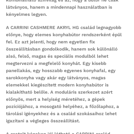
kombinálható színvilág és az, hogy a bútor ne csak
látványos, hanem a mindennapi használatban is
kényelmes legyen.
A CARRINI CASHMERE AKRYL HG család legnagyobb
előnye, hogy
elemes konyhabútor
rendszerként épül
fel. Ez azt jelenti, hogy nem egyetlen fix
összeállításban gondolkodik, hanem sok különálló
alsó, felső, magas és speciális modulból lehet
megtervezni a megfelelő konyhát. Egy kisebb
panellakás, egy hosszabb egyenes konyhafal, egy
sarokkonyha vagy akár egy látványos, magas
elemekkel kiegészített modern konyhabútor is
kialakítható belőle. A moduláris szerkezet azért
előnyös, mert a helyiség méretéhez, a gépek
pozíciójához, a mosogató helyéhez, a főzőlaphoz, a
tárolási igényekhez és a család szokásaihoz lehet
igazítani a végleges összeállítást.