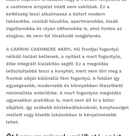
a cashmere árnyalat miatt nem vakítóak. Ez a
kettősség teszi alkalmassá a bútort modern
lakásokba, családi házakba, apartmanokba, kiadó
ingatlanokba és olyan otthonokba is, ahol fontos az
elegáns, de nem túl hivalkodó megjelenés.
A CARRINI CASHMERE AKRYL HG frontjai fogantyú
nélküli hatást keltenek, a nyitást a mart fogantyús,
élbe integrált kialakítás segíti. Ez a megoldás
letisztultabbá teszi a konyhát, mert nem töri meg a
frontok síkját különálló fém fogantyú. A felület így
egységesebb, modernebb és könnyebben illeszthető
minimalista enteriőrbe. A mart fogantyús megoldás
ugyanakkor praktikus is, mert nem áll ki a bútor
síkjából, így szűkebb közlekedősávoknál, konyhasziget
mellett vagy kisebb lakásokban is kényelmesebb
lehet.