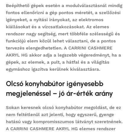
Beépíthető gépek esetén a modulválasztásnál mindig
fontos ellenőrizni a gép pontos méretét, a szellőzési
igényeket, a nyitási irányokat, az elektromos
kiállásokat és a vízcsatlakozásokat. Az elemes
rendszer nagy segítség, mert többféle szélességű és
funkciójú elem közül lehet választani, de a pontos
tervezés elengedhetetlen. A CARRINI CASHMERE
AKRYL HG akkor adja a legszebb végeredményt, ha a
gépek, az elemek, a pult, a hátfal és a világítás
egymáshoz igazítva kerülnek kiválasztásra.
Olcsó konyhabútor igényesebb
megjelenéssel – jó ár-érték arány
Sokan keresnek
olcsó konyhabútor
megoldást, de ez
nem feltétlenül azt jelenti, hogy egyszerű, gyenge
hatású vagy kompromisszumos látványt szeretnének.
A CARRINI CASHMERE AKRYL HG elemes rendszer