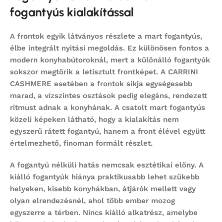
fogantyús kialakítással
A frontok egyik látványos részlete a mart fogantyús,
élbe integrált nyitási megoldás. Ez különösen fontos a
modern konyhabútoroknál, mert a különálló fogantyúk
sokszor megtörik a letisztult frontképet. A CARRINI
CASHMERE esetében a frontok síkja egységesebb
marad, a vízszintes osztások pedig elegáns, rendezett
ritmust adnak a konyhának. A csatolt mart fogantyús
közeli képeken látható, hogy a kialakítás nem
egyszerű rátett fogantyú, hanem a front élével együtt
értelmezhető, finoman formált részlet.
A fogantyú nélküli hatás nemcsak esztétikai előny. A
kiálló fogantyúk hiánya praktikusabb lehet szűkebb
helyeken, kisebb konyhákban, átjárók mellett vagy
olyan elrendezésnél, ahol több ember mozog
egyszerre a térben. Nincs kiálló alkatrész, amelybe