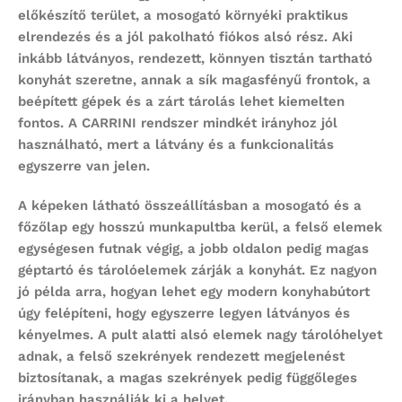
előkészítő terület, a mosogató környéki praktikus
elrendezés és a jól pakolható fiókos alsó rész. Aki
inkább látványos, rendezett, könnyen tisztán tartható
konyhát szeretne, annak a sík magasfényű frontok, a
beépített gépek és a zárt tárolás lehet kiemelten
fontos. A CARRINI rendszer mindkét irányhoz jól
használható, mert a látvány és a funkcionalitás
egyszerre van jelen.
A képeken látható összeállításban a mosogató és a
főzőlap egy hosszú munkapultba kerül, a felső elemek
egységesen futnak végig, a jobb oldalon pedig magas
géptartó és tárolóelemek zárják a konyhát. Ez nagyon
jó példa arra, hogyan lehet egy modern konyhabútort
úgy felépíteni, hogy egyszerre legyen látványos és
kényelmes. A pult alatti alsó elemek nagy tárolóhelyet
adnak, a felső szekrények rendezett megjelenést
biztosítanak, a magas szekrények pedig függőleges
irányban használják ki a helyet.