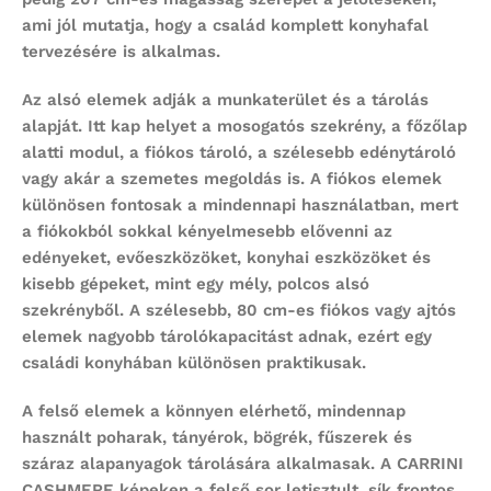
ami jól mutatja, hogy a család komplett konyhafal
tervezésére is alkalmas.
Az alsó elemek adják a munkaterület és a tárolás
alapját. Itt kap helyet a mosogatós szekrény, a főzőlap
alatti modul, a fiókos tároló, a szélesebb edénytároló
vagy akár a szemetes megoldás is. A fiókos elemek
különösen fontosak a mindennapi használatban, mert
a fiókokból sokkal kényelmesebb elővenni az
edényeket, evőeszközöket, konyhai eszközöket és
kisebb gépeket, mint egy mély, polcos alsó
szekrényből. A szélesebb, 80 cm-es fiókos vagy ajtós
elemek nagyobb tárolókapacitást adnak, ezért egy
családi konyhában különösen praktikusak.
A felső elemek a könnyen elérhető, mindennap
használt poharak, tányérok, bögrék, fűszerek és
száraz alapanyagok tárolására alkalmasak. A CARRINI
CASHMERE képeken a felső sor letisztult, sík frontos,