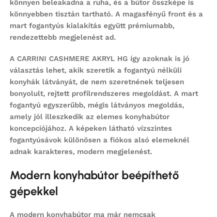
könnyen beleakadna a ruha, és a bútor összképe is
könnyebben tisztán tartható. A magasfényű front és a
mart fogantyús kialakítás együtt prémiumabb,
rendezettebb megjelenést ad.
A CARRINI CASHMERE AKRYL HG így azoknak is jó
választás lehet, akik szeretik a fogantyú nélküli
konyhák látványát, de nem szeretnének teljesen
bonyolult, rejtett profilrendszeres megoldást. A mart
fogantyú egyszerűbb, mégis látványos megoldás,
amely jól illeszkedik az elemes konyhabútor
koncepciójához. A képeken látható vízszintes
fogantyúsávok különösen a fiókos alsó elemeknél
adnak karakteres, modern megjelenést.
Modern konyhabútor beépíthető
gépekkel
A modern konyhabútor ma már nemcsak