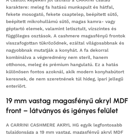
A csatolt képeken jól látható a CARRINI család
karaktere: meleg fa hatású munkapult és hátfal,
fekete mosogató, fekete csaptelep, beépített sütő,
beépített mikrohullámú sütő, magas kamra- vagy
géptartó elemek, valamint letisztult, vízszintes és
függőleges osztások. A cashmere magasfényű frontok
visszafogottan tükröződnek, ezáltal világosabbnak és
nagyobbnak mutatják a konyhát. A fa dekorral
kombinálva a végeredmény nem steril, hanem
otthonos, meleg és prémium hangulatú. Ez a hatás
különösen fontos azoknál, akik modern konyhabútort
keresnek, de nem szeretnének túl hideg, ipari jellegű
enteriőrt.
19 mm vastag magasfényű akryl MDF
front – látványos és igényes felület
A CARRINI CASHMERE AKRYL HG egyik legfontosabb
tulajdonsága a
19 mm vastag, magasfényű akryl MDF