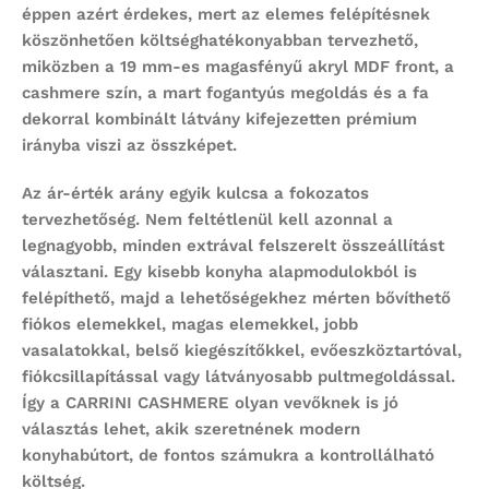
éppen azért érdekes, mert az elemes felépítésnek
köszönhetően költséghatékonyabban tervezhető,
miközben a 19 mm-es magasfényű akryl MDF front, a
cashmere szín, a mart fogantyús megoldás és a fa
dekorral kombinált látvány kifejezetten prémium
irányba viszi az összképet.
Az ár-érték arány egyik kulcsa a fokozatos
tervezhetőség. Nem feltétlenül kell azonnal a
legnagyobb, minden extrával felszerelt összeállítást
választani. Egy kisebb konyha alapmodulokból is
felépíthető, majd a lehetőségekhez mérten bővíthető
fiókos elemekkel, magas elemekkel, jobb
vasalatokkal, belső kiegészítőkkel, evőeszköztartóval,
fiókcsillapítással vagy látványosabb pultmegoldással.
Így a CARRINI CASHMERE olyan vevőknek is jó
választás lehet, akik szeretnének modern
konyhabútort, de fontos számukra a kontrollálható
költség.