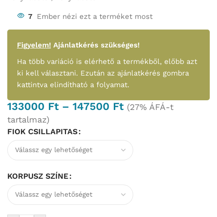
7
Ember nézi ezt a terméket most
Figyelem!
Ajánlatkérés szükséges!
Ha több variáció is elérhető a termékből, előbb azt
ki kell választani. Ezután az ajánlatkérés gombra
kattintva elindítható a folyamat.
133000
Ft
–
147500
Ft
(27% ÁFÁ-t
tartalmaz)
FIOK CSILLAPITAS
KORPUSZ SZÍNE