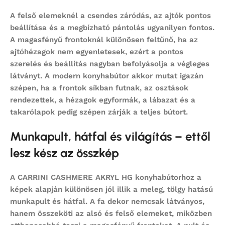
A felső elemeknél a csendes záródás, az ajtók pontos
beállítása és a megbízható pántolás ugyanilyen fontos.
A magasfényű frontoknál különösen feltűnő, ha az
ajtóhézagok nem egyenletesek, ezért a pontos
szerelés és beállítás nagyban befolyásolja a végleges
látványt. A modern konyhabútor akkor mutat igazán
szépen, ha a frontok síkban futnak, az osztások
rendezettek, a hézagok egyformák, a lábazat és a
takarólapok pedig szépen zárják a teljes bútort.
Munkapult, hátfal és világítás – ettől
lesz kész az összkép
A CARRINI CASHMERE AKRYL HG konyhabútorhoz a
képek alapján különösen jól illik a meleg, tölgy hatású
munkapult és hátfal. A fa dekor nemcsak látványos,
hanem összeköti az alsó és felső elemeket, miközben