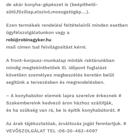
de akár konyha-gépészet is (beépíthető-
sütő,főzőlap,elszívó,mosogatógép….).
Ezen termékek rendelési feltételeiről minden esetben
ügyfélszolgálatunkon vagy a
robi@robinagyker.hu
mail címen tud felvilágosítást kérni.
A front-korpusz-munkalap minták raktárunkban
mindig megtekinthetőek ill. időpont foglalást
követően személyes megbeszélés keretén belül
segítünk a tervezésben és megrendelésben.
– A konyhabútor elemek lapra szerelve érkeznek #
Szakembereink kedvező áron házhoz szállítják,
és ha szükség van rá, be is építik konyhabútorát. #
Az árak tájékoztatóak, árváltozás jogát fenntartjuk. #
VEVŐSZOLGÁLAT TEL :06-20-463-4097