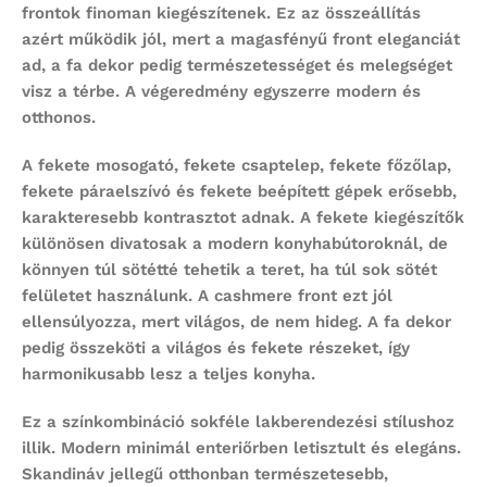
frontok finoman kiegészítenek. Ez az összeállítás
azért működik jól, mert a magasfényű front eleganciát
ad, a fa dekor pedig természetességet és melegséget
visz a térbe. A végeredmény egyszerre modern és
otthonos.
A fekete mosogató, fekete csaptelep, fekete főzőlap,
fekete páraelszívó és fekete beépített gépek erősebb,
karakteresebb kontrasztot adnak. A fekete kiegészítők
különösen divatosak a modern konyhabútoroknál, de
könnyen túl sötétté tehetik a teret, ha túl sok sötét
felületet használunk. A cashmere front ezt jól
ellensúlyozza, mert világos, de nem hideg. A fa dekor
pedig összeköti a világos és fekete részeket, így
harmonikusabb lesz a teljes konyha.
Ez a színkombináció sokféle lakberendezési stílushoz
illik. Modern minimál enteriőrben letisztult és elegáns.
Skandináv jellegű otthonban természetesebb,