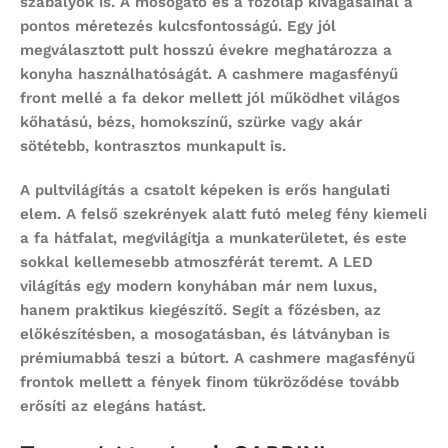
szabályok is. A mosogató és a főzőlap kivágásainál a
pontos méretezés kulcsfontosságú. Egy jól
megválasztott pult hosszú évekre meghatározza a
konyha használhatóságát. A cashmere magasfényű
front mellé a fa dekor mellett jól működhet világos
kőhatású, bézs, homokszínű, szürke vagy akár
sötétebb, kontrasztos munkapult is.
A pultvilágítás a csatolt képeken is erős hangulati
elem. A felső szekrények alatt futó meleg fény kiemeli
a fa hátfalat, megvilágítja a munkaterületet, és este
sokkal kellemesebb atmoszférát teremt. A LED
világítás egy modern konyhában már nem luxus,
hanem praktikus kiegészítő. Segít a főzésben, az
előkészítésben, a mosogatásban, és látványban is
prémiumabbá teszi a bútort. A cashmere magasfényű
frontok mellett a fények finom tükröződése tovább
erősíti az elegáns hatást.