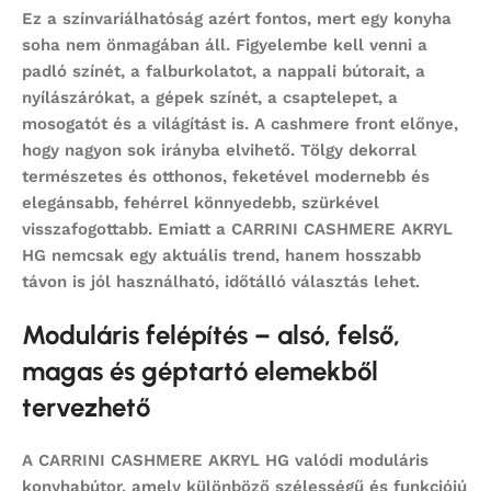
Ez a színvariálhatóság azért fontos, mert egy konyha
soha nem önmagában áll. Figyelembe kell venni a
padló színét, a falburkolatot, a nappali bútorait, a
nyílászárókat, a gépek színét, a csaptelepet, a
mosogatót és a világítást is. A cashmere front előnye,
hogy nagyon sok irányba elvihető. Tölgy dekorral
természetes és otthonos, feketével modernebb és
elegánsabb, fehérrel könnyedebb, szürkével
visszafogottabb. Emiatt a CARRINI CASHMERE AKRYL
HG nemcsak egy aktuális trend, hanem hosszabb
távon is jól használható, időtálló választás lehet.
Moduláris felépítés – alsó, felső,
magas és géptartó elemekből
tervezhető
A CARRINI CASHMERE AKRYL HG valódi
moduláris
konyhabútor
, amely különböző szélességű és funkciójú