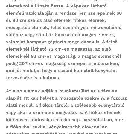
elemekből állítható össze. A képeken látható
elemfeliratok alapján a rendszerben szerepelnek 60
és 80 cm széles alsó elemek, fiókos elemek,
mosogatós elemek, felső szekrények, mikrohullámú
sütőhöz vagy sütőhöz kapcsolódó magas elemek,
valamint kompakt géptartó megoldások is. A felső
elemeknél látható 72 cm-es magasság, az alsó
elemeknél 82 cm-es magasság, a magas elemeknél
pedig 207 cm-es magasság szerepel a jelöléseken,
ami jól mutatja, hogy a család komplett konyhafal
tervezésére is alkalmas.
Az alsó elemek adják a munkaterület és a tárolás
alapját. Itt kap helyet a mosogatós szekrény, a főzőlap
alatti modul, a fiókos tároló, a szélesebb edénytároló
vagy akár a szemetes megoldás is. A fiókos elemek
különösen fontosak a mindennapi használatban, mert
a fiókokból sokkal kényelmesebb elővenni az
edényeket, evőeszközöket, konyhai eszközöket és