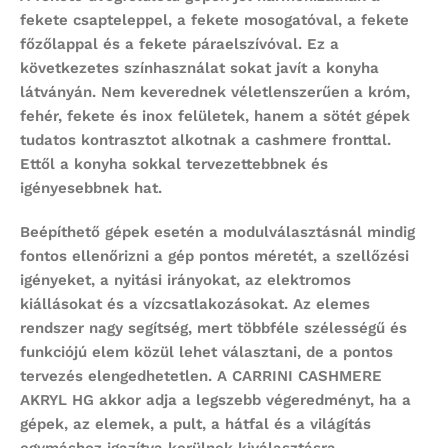
fekete csapteleppel, a fekete mosogatóval, a fekete
főzőlappal és a fekete páraelszívóval. Ez a
következetes színhasználat sokat javít a konyha
látványán. Nem keverednek véletlenszerűen a króm,
fehér, fekete és inox felületek, hanem a sötét gépek
tudatos kontrasztot alkotnak a cashmere fronttal.
Ettől a konyha sokkal tervezettebbnek és
igényesebbnek hat.
Beépíthető gépek esetén a modulválasztásnál mindig
fontos ellenőrizni a gép pontos méretét, a szellőzési
igényeket, a nyitási irányokat, az elektromos
kiállásokat és a vízcsatlakozásokat. Az elemes
rendszer nagy segítség, mert többféle szélességű és
funkciójú elem közül lehet választani, de a pontos
tervezés elengedhetetlen. A CARRINI CASHMERE
AKRYL HG akkor adja a legszebb végeredményt, ha a
gépek, az elemek, a pult, a hátfal és a világítás
egymáshoz igazítva kerülnek kiválasztásra.