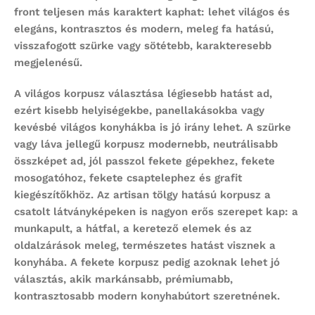
front teljesen más karaktert kaphat: lehet világos és
elegáns, kontrasztos és modern, meleg fa hatású,
visszafogott szürke vagy sötétebb, karakteresebb
megjelenésű.
A világos korpusz választása légiesebb hatást ad,
ezért kisebb helyiségekbe, panellakásokba vagy
kevésbé világos konyhákba is jó irány lehet. A szürke
vagy láva jellegű korpusz modernebb, neutrálisabb
összképet ad, jól passzol fekete gépekhez, fekete
mosogatóhoz, fekete csaptelephez és grafit
kiegészítőkhöz. Az artisan tölgy hatású korpusz a
csatolt látványképeken is nagyon erős szerepet kap: a
munkapult, a hátfal, a keretező elemek és az
oldalzárások meleg, természetes hatást visznek a
konyhába. A fekete korpusz pedig azoknak lehet jó
választás, akik markánsabb, prémiumabb,
kontrasztosabb modern konyhabútort szeretnének.