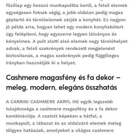
főzőlap egy hosszú munkapultba kerül, a felső elemek
egységesen futnak végig, a jobb oldalon pedig magas
géptartó és tárolóelemek zárják a konyhát. Ez nagyon
jó példa arra, hogyan lehet egy modern konyhabútort
úgy felépíteni, hogy egyszerre legyen látványos és
kényelmes. A pult alatti alsó elemek nagy tárolóhelyet
adnak, a felső szekrények rendezett megjelenést
biztosítanak, a magas szekrények pedig függőleges
irányban használják ki a helyet.
Cashmere magasfény és fa dekor –
meleg, modern, elegáns összhatás
A CARRINI CASHMERE AKRYL HG egyik legszebb
tulajdonsága a cashmere magasfény és a fa dekor
kombinációja. A csatolt képeken a hátfal, a
munkapult, a lábazat és az oldalzáró elemek meleg
tölgyes hatásúak, amelyeket a világos cashmere