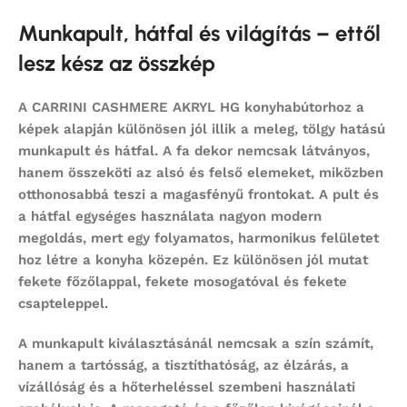
Munkapult, hátfal és világítás – ettől
lesz kész az összkép
A CARRINI CASHMERE AKRYL HG konyhabútorhoz a
képek alapján különösen jól illik a meleg, tölgy hatású
munkapult és hátfal. A fa dekor nemcsak látványos,
hanem összeköti az alsó és felső elemeket, miközben
otthonosabbá teszi a magasfényű frontokat. A pult és
a hátfal egységes használata nagyon modern
megoldás, mert egy folyamatos, harmonikus felületet
hoz létre a konyha közepén. Ez különösen jól mutat
fekete főzőlappal, fekete mosogatóval és fekete
csapteleppel.
A munkapult kiválasztásánál nemcsak a szín számít,
hanem a tartósság, a tisztíthatóság, az élzárás, a
vízállóság és a hőterheléssel szembeni használati