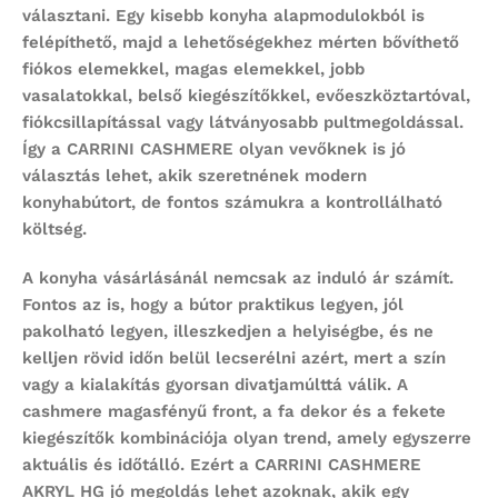
választani. Egy kisebb konyha alapmodulokból is
felépíthető, majd a lehetőségekhez mérten bővíthető
fiókos elemekkel, magas elemekkel, jobb
vasalatokkal, belső kiegészítőkkel, evőeszköztartóval,
fiókcsillapítással vagy látványosabb pultmegoldással.
Így a CARRINI CASHMERE olyan vevőknek is jó
választás lehet, akik szeretnének modern
konyhabútort, de fontos számukra a kontrollálható
költség.
A konyha vásárlásánál nemcsak az induló ár számít.
Fontos az is, hogy a bútor praktikus legyen, jól
pakolható legyen, illeszkedjen a helyiségbe, és ne
kelljen rövid időn belül lecserélni azért, mert a szín
vagy a kialakítás gyorsan divatjamúlttá válik. A
cashmere magasfényű front, a fa dekor és a fekete
kiegészítők kombinációja olyan trend, amely egyszerre
aktuális és időtálló. Ezért a CARRINI CASHMERE
AKRYL HG jó megoldás lehet azoknak, akik egy