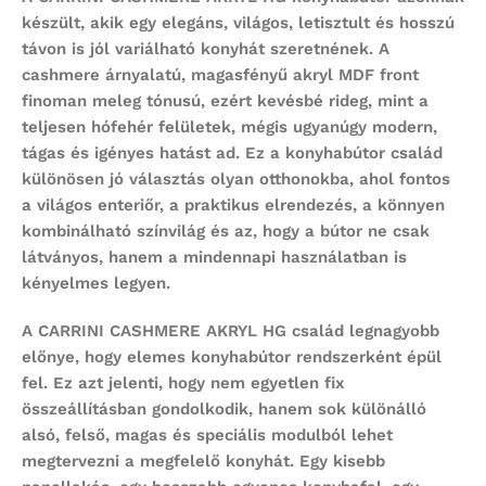
készült, akik egy elegáns, világos, letisztult és hosszú
távon is jól variálható konyhát szeretnének. A
cashmere árnyalatú, magasfényű akryl MDF front
finoman meleg tónusú, ezért kevésbé rideg, mint a
teljesen hófehér felületek, mégis ugyanúgy modern,
tágas és igényes hatást ad. Ez a konyhabútor család
különösen jó választás olyan otthonokba, ahol fontos
a világos enteriőr, a praktikus elrendezés, a könnyen
kombinálható színvilág és az, hogy a bútor ne csak
látványos, hanem a mindennapi használatban is
kényelmes legyen.
A CARRINI CASHMERE AKRYL HG család legnagyobb
előnye, hogy
elemes konyhabútor
rendszerként épül
fel. Ez azt jelenti, hogy nem egyetlen fix
összeállításban gondolkodik, hanem sok különálló
alsó, felső, magas és speciális modulból lehet
megtervezni a megfelelő konyhát. Egy kisebb