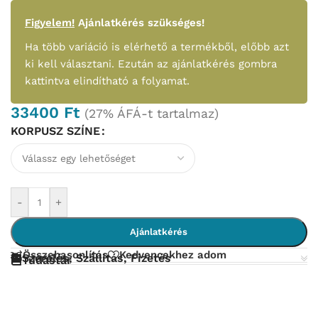
Figyelem!
Ajánlatkérés szükséges!
Ha több variáció is elérhető a termékből, előbb azt
ki kell választani. Ezután az ajánlatkérés gombra
kattintva elindítható a folyamat.
33400
Ft
(27% ÁFÁ-t tartalmaz)
KORPUSZ SZÍNE
-
+
Ajánlatkérés
Összehasonlítás
Kedvencekhez adom
Szerelés, Szállítás, Fizetés
Tudástár