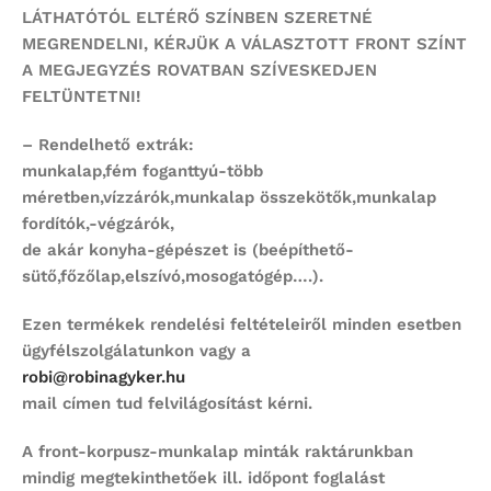
LÁTHATÓTÓL ELTÉRŐ SZÍNBEN SZERETNÉ
MEGRENDELNI,
KÉRJÜK A VÁLASZTOTT FRONT SZÍNT
A MEGJEGYZÉS ROVATBAN SZÍVESKEDJEN
FELTÜNTETNI!
– Rendelhető extrák:
munkalap,fém foganttyú-több
méretben,vízzárók,munkalap összekötők,munkalap
fordítók,-végzárók,
de akár konyha-gépészet is (beépíthető-
sütő,főzőlap,elszívó,mosogatógép….).
Ezen termékek rendelési feltételeiről minden esetben
ügyfélszolgálatunkon vagy a
robi@robinagyker.hu
mail címen tud felvilágosítást kérni.
A front-korpusz-munkalap minták raktárunkban
mindig megtekinthetőek ill. időpont foglalást