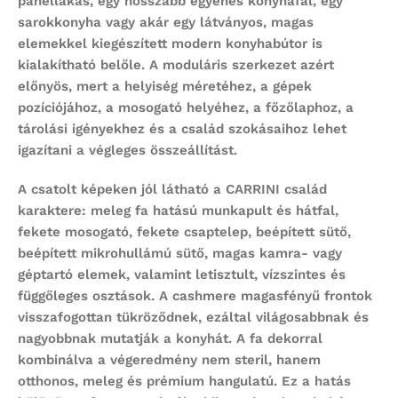
panellakás, egy hosszabb egyenes konyhafal, egy
sarokkonyha vagy akár egy látványos, magas
elemekkel kiegészített modern konyhabútor is
kialakítható belőle. A moduláris szerkezet azért
előnyös, mert a helyiség méretéhez, a gépek
pozíciójához, a mosogató helyéhez, a főzőlaphoz, a
tárolási igényekhez és a család szokásaihoz lehet
igazítani a végleges összeállítást.
A csatolt képeken jól látható a CARRINI család
karaktere: meleg fa hatású munkapult és hátfal,
fekete mosogató, fekete csaptelep, beépített sütő,
beépített mikrohullámú sütő, magas kamra- vagy
géptartó elemek, valamint letisztult, vízszintes és
függőleges osztások. A cashmere magasfényű frontok
visszafogottan tükröződnek, ezáltal világosabbnak és
nagyobbnak mutatják a konyhát. A fa dekorral
kombinálva a végeredmény nem steril, hanem
otthonos, meleg és prémium hangulatú. Ez a hatás