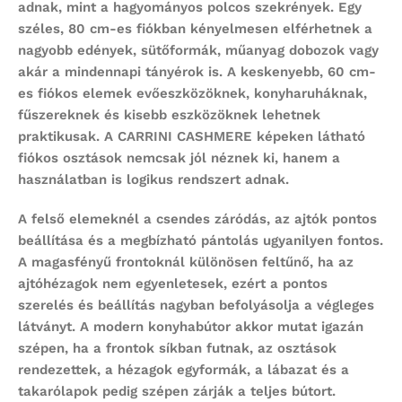
adnak, mint a hagyományos polcos szekrények. Egy
széles, 80 cm-es fiókban kényelmesen elférhetnek a
nagyobb edények, sütőformák, műanyag dobozok vagy
akár a mindennapi tányérok is. A keskenyebb, 60 cm-
es fiókos elemek evőeszközöknek, konyharuháknak,
fűszereknek és kisebb eszközöknek lehetnek
praktikusak. A CARRINI CASHMERE képeken látható
fiókos osztások nemcsak jól néznek ki, hanem a
használatban is logikus rendszert adnak.
A felső elemeknél a csendes záródás, az ajtók pontos
beállítása és a megbízható pántolás ugyanilyen fontos.
A magasfényű frontoknál különösen feltűnő, ha az
ajtóhézagok nem egyenletesek, ezért a pontos
szerelés és beállítás nagyban befolyásolja a végleges
látványt. A modern konyhabútor akkor mutat igazán
szépen, ha a frontok síkban futnak, az osztások
rendezettek, a hézagok egyformák, a lábazat és a
takarólapok pedig szépen zárják a teljes bútort.