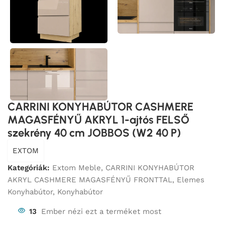
CARRINI KONYHABÚTOR CASHMERE
MAGASFÉNYŰ AKRYL 1-ajtós FELSŐ
szekrény 40 cm JOBBOS (W2 40 P)
EXTOM
Kategóriák:
Extom Meble
,
CARRINI KONYHABÚTOR
AKRYL CASHMERE MAGASFÉNYŰ FRONTTAL
,
Elemes
Konyhabútor
,
Konyhabútor
13
Ember nézi ezt a terméket most