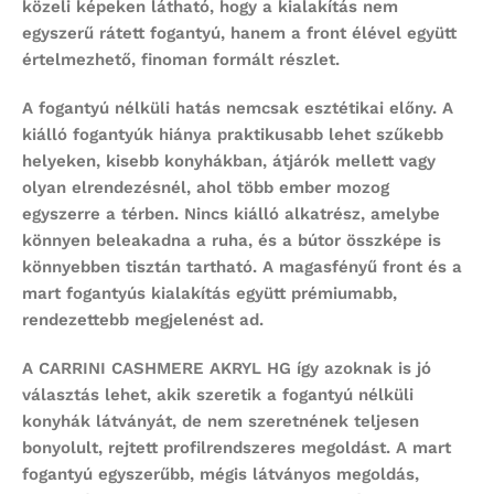
közeli képeken látható, hogy a kialakítás nem
egyszerű rátett fogantyú, hanem a front élével együtt
értelmezhető, finoman formált részlet.
A fogantyú nélküli hatás nemcsak esztétikai előny. A
kiálló fogantyúk hiánya praktikusabb lehet szűkebb
helyeken, kisebb konyhákban, átjárók mellett vagy
olyan elrendezésnél, ahol több ember mozog
egyszerre a térben. Nincs kiálló alkatrész, amelybe
könnyen beleakadna a ruha, és a bútor összképe is
könnyebben tisztán tartható. A magasfényű front és a
mart fogantyús kialakítás együtt prémiumabb,
rendezettebb megjelenést ad.
A CARRINI CASHMERE AKRYL HG így azoknak is jó
választás lehet, akik szeretik a fogantyú nélküli
konyhák látványát, de nem szeretnének teljesen
bonyolult, rejtett profilrendszeres megoldást. A mart
fogantyú egyszerűbb, mégis látványos megoldás,