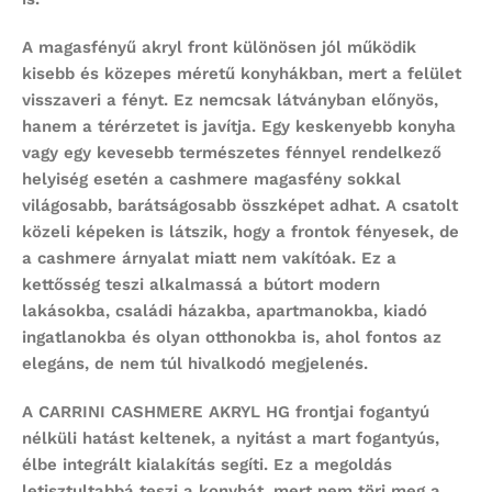
A magasfényű akryl front különösen jól működik
kisebb és közepes méretű konyhákban, mert a felület
visszaveri a fényt. Ez nemcsak látványban előnyös,
hanem a térérzetet is javítja. Egy keskenyebb konyha
vagy egy kevesebb természetes fénnyel rendelkező
helyiség esetén a cashmere magasfény sokkal
világosabb, barátságosabb összképet adhat. A csatolt
közeli képeken is látszik, hogy a frontok fényesek, de
a cashmere árnyalat miatt nem vakítóak. Ez a
kettősség teszi alkalmassá a bútort modern
lakásokba, családi házakba, apartmanokba, kiadó
ingatlanokba és olyan otthonokba is, ahol fontos az
elegáns, de nem túl hivalkodó megjelenés.
A CARRINI CASHMERE AKRYL HG frontjai fogantyú
nélküli hatást keltenek, a nyitást a mart fogantyús,
élbe integrált kialakítás segíti. Ez a megoldás
letisztultabbá teszi a konyhát, mert nem töri meg a