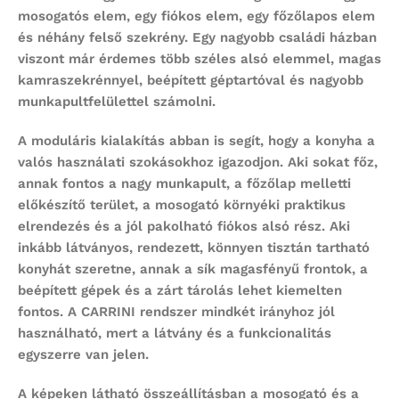
mosogatós elem, egy fiókos elem, egy főzőlapos elem
és néhány felső szekrény. Egy nagyobb családi házban
viszont már érdemes több széles alsó elemmel, magas
kamraszekrénnyel, beépített géptartóval és nagyobb
munkapultfelülettel számolni.
A moduláris kialakítás abban is segít, hogy a konyha a
valós használati szokásokhoz igazodjon. Aki sokat főz,
annak fontos a nagy munkapult, a főzőlap melletti
előkészítő terület, a mosogató környéki praktikus
elrendezés és a jól pakolható fiókos alsó rész. Aki
inkább látványos, rendezett, könnyen tisztán tartható
konyhát szeretne, annak a sík magasfényű frontok, a
beépített gépek és a zárt tárolás lehet kiemelten
fontos. A CARRINI rendszer mindkét irányhoz jól
használható, mert a látvány és a funkcionalitás
egyszerre van jelen.
A képeken látható összeállításban a mosogató és a