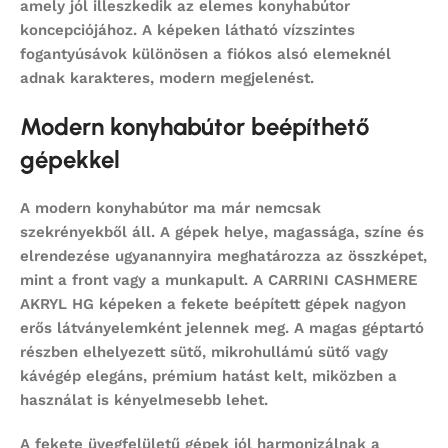
amely jól illeszkedik az elemes konyhabútor
koncepciójához. A képeken látható vízszintes
fogantyúsávok különösen a fiókos alsó elemeknél
adnak karakteres, modern megjelenést.
Modern konyhabútor beépíthető
gépekkel
A modern konyhabútor ma már nemcsak
szekrényekből áll. A gépek helye, magassága, színe és
elrendezése ugyanannyira meghatározza az összképet,
mint a front vagy a munkapult. A CARRINI CASHMERE
AKRYL HG képeken a fekete beépített gépek nagyon
erős látványelemként jelennek meg. A magas géptartó
részben elhelyezett sütő, mikrohullámú sütő vagy
kávégép elegáns, prémium hatást kelt, miközben a
használat is kényelmesebb lehet.
A fekete üvegfelületű gépek jól harmonizálnak a