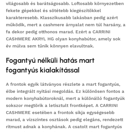
világosabb és barátságosabb. Loftosabb környezetben
fekete gépekkel és sötétebb kiegészítőkkel
karakteresebb. Klasszikusabb lakásban pedig azért
működik, mert a cashmere árnyalat nem túl harsány, a
fa dekor pedig otthonos marad. Ezért a CARRINI
CASHMERE AKRYL HG olyan konyhabútor, amely sok
év múlva sem tűnik könnyen elavultnak.
Fogantyú nélküli hatás mart
fogantyús kialakítással
A frontok egyik látványos részlete a mart fogantyús,
élbe integrált nyitási megoldás. Ez különösen fontos a
modern konyhabútoroknál, mert a különálló fogantyúk
sokszor megtörik a letisztult frontképet. A CARRINI
CASHMERE esetében a frontok síkja egységesebb
marad, a vízszintes osztások pedig elegáns, rendezett
ritmust adnak a konyhának. A csatolt mart fogantyús