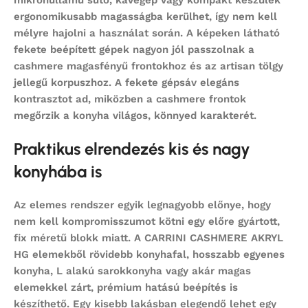
ergonomikusabb magasságba kerülhet, így nem kell
mélyre hajolni a használat során. A képeken látható
fekete beépített gépek nagyon jól passzolnak a
cashmere magasfényű frontokhoz és az artisan tölgy
jellegű korpuszhoz. A fekete gépsáv elegáns
kontrasztot ad, miközben a cashmere frontok
megőrzik a konyha világos, könnyed karakterét.
Praktikus elrendezés kis és nagy
konyhába is
Az elemes rendszer egyik legnagyobb előnye, hogy
nem kell kompromisszumot kötni egy előre gyártott,
fix méretű blokk miatt. A CARRINI CASHMERE AKRYL
HG elemekből rövidebb konyhafal, hosszabb egyenes
konyha, L alakú sarokkonyha vagy akár magas
elemekkel zárt, prémium hatású beépítés is
készíthető. Egy kisebb lakásban elegendő lehet egy