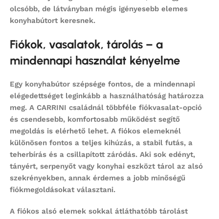
olcsóbb, de látványban mégis igényesebb elemes
konyhabútort keresnek.
Fiókok, vasalatok, tárolás – a
mindennapi használat kényelme
Egy konyhabútor szépsége fontos, de a mindennapi
elégedettséget leginkább a használhatóság határozza
meg. A CARRINI családnál többféle fiókvasalat-opció
és csendesebb, komfortosabb működést segítő
megoldás is elérhető lehet. A fiókos elemeknél
különösen fontos a teljes kihúzás, a stabil futás, a
teherbírás és a csillapított záródás. Aki sok edényt,
tányért, serpenyőt vagy konyhai eszközt tárol az alsó
szekrényekben, annak érdemes a jobb minőségű
fiókmegoldásokat választani.
A fiókos alsó elemek sokkal átláthatóbb tárolást