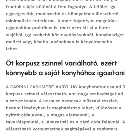
frontok síkját különálló fém fogantyú. A felület így
egységesebb, modernebb és könnyebben illeszthető
minimalista enteriőrbe. A mart fogantyús megoldás
ugyanakkor praktikus is, mert nem áll ki a bútor
síkjából, így szűkebb közlekedősávoknál, konyhasziget
mellett vagy kisebb lakásokban is kényelmesebb
lehet.
Öt korpusz színnel variálható, ezért
könnyebb a saját konyhához igazítani
A CARRINI CASHMERE AKRYL HG konyhabútor család 5
korpusz színnel választható, ami nagy szabadságot ad
a tervezésben. A korpusz nemcsak műszaki részlet,
hanem látványban is meghatározó lehet, különösen a
nyitott oldalaknál, a magas elemeknél, a
takarólapoknál, a lábazatnál és a záró oldalfalaknál. A
választható korpuszszínek segítségével a cashmere