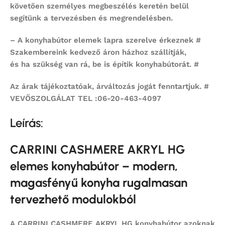
követően személyes megbeszélés keretén belül
segítünk a tervezésben és megrendelésben.
– A konyhabútor elemek lapra szerelve érkeznek #
Szakembereink kedvező áron házhoz szállítják,
és ha szükség van rá, be is építik konyhabútorát. #
Az árak tájékoztatóak, árváltozás jogát fenntartjuk. #
VEVŐSZOLGÁLAT TEL :06-20-463-4097
Leírás:
CARRINI CASHMERE AKRYL HG
elemes konyhabútor – modern,
magasfényű konyha rugalmasan
tervezhető modulokból
A
CARRINI CASHMERE AKRYL HG konyhabútor
azoknak