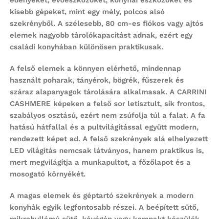
kisebb gépeket, mint egy mély, polcos alsó
szekrényből. A szélesebb, 80 cm-es fiókos vagy ajtós
elemek nagyobb tárolókapacitást adnak, ezért egy
családi konyhában különösen praktikusak.
A felső elemek a könnyen elérhető, mindennap
használt poharak, tányérok, bögrék, fűszerek és
száraz alapanyagok tárolására alkalmasak. A CARRINI
CASHMERE képeken a felső sor letisztult, sík frontos,
szabályos osztású, ezért nem zsúfolja túl a falat. A fa
hatású hátfallal és a pultvilágítással együtt modern,
rendezett képet ad. A felső szekrények alá elhelyezett
LED világítás nemcsak látványos, hanem praktikus is,
mert megvilágítja a munkapultot, a főzőlapot és a
mosogató környékét.
A magas elemek és géptartó szekrények a modern
konyhák egyik legfontosabb részei. A beépített sütő,
mikrohullámú sütő, kávégép vagy kompakt készülék