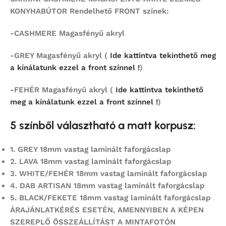
KONYHABÚTOR Rendelhető FRONT színek:
-CASHMERE Magasfényű akryl
-GREY Magasfényű akryl (
Ide kattintva tekinthető meg
a kínálatunk ezzel a front színnel !
)
-FEHÉR Magasfényű akryl (
Ide kattintva tekinthető
meg a kínálatunk ezzel a front színnel !
)
5 színből választható a matt korpusz:
1.
GREY 18mm vastag laminált faforgácslap
2.
LAVA 18mm vastag laminált faforgácslap
3. WHITE/FEHÉR 18mm vastag laminált faforgácslap
4.
DAB ARTISAN 18mm vastag laminált faforgácslap
5.
BLACK/FEKETE 18mm vastag laminált faforgácslap
ÁRAJÁNLATKÉRÉS ESETÉN, AMENNYIBEN A KÉPEN
SZEREPLŐ ÖSSZEÁLLÍTÁST
A MINTAFOTÓN