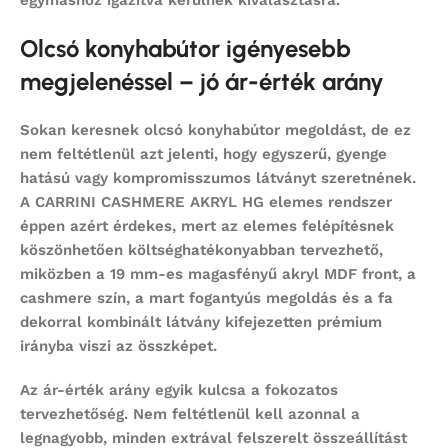
Olcsó konyhabútor igényesebb
megjelenéssel – jó ár-érték arány
Sokan keresnek
olcsó konyhabútor
megoldást, de ez
nem feltétlenül azt jelenti, hogy egyszerű, gyenge
hatású vagy kompromisszumos látványt szeretnének.
A CARRINI CASHMERE AKRYL HG elemes rendszer
éppen azért érdekes, mert az elemes felépítésnek
köszönhetően költséghatékonyabban tervezhető,
miközben a 19 mm-es magasfényű akryl MDF front, a
cashmere szín, a mart fogantyús megoldás és a fa
dekorral kombinált látvány kifejezetten prémium
irányba viszi az összképet.
Az ár-érték arány egyik kulcsa a fokozatos
tervezhetőség. Nem feltétlenül kell azonnal a
legnagyobb, minden extrával felszerelt összeállítást