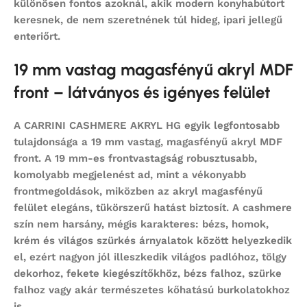
különösen fontos azoknál, akik modern konyhabútort
keresnek, de nem szeretnének túl hideg, ipari jellegű
enteriőrt.
19 mm vastag magasfényű akryl MDF
front – látványos és igényes felület
A CARRINI CASHMERE AKRYL HG egyik legfontosabb
tulajdonsága a
19 mm vastag, magasfényű akryl MDF
front
. A 19 mm-es frontvastagság robusztusabb,
komolyabb megjelenést ad, mint a vékonyabb
frontmegoldások, miközben az akryl magasfényű
felület elegáns, tükörszerű hatást biztosít. A cashmere
szín nem harsány, mégis karakteres: bézs, homok,
krém és világos szürkés árnyalatok között helyezkedik
el, ezért nagyon jól illeszkedik világos padlóhoz, tölgy
dekorhoz, fekete kiegészítőkhöz, bézs falhoz, szürke
falhoz vagy akár természetes kőhatású burkolatokhoz
is.