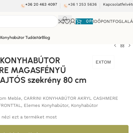
+36 20 463 4097
+36 1 253 5636
Kapcsolatfelvét
0
Ft
IDŐPONTFOGLAL
k
Konyhabútor Tudástár
Blog
L
/
I KONYHABÚTOR
EXTOM
RE MAGASFÉNYŰ
 AJTÓS szekrény 80 cm
tom Meble
,
CARRINI KONYHABÚTOR AKRYL CASHMERE
FRONTTAL
,
Elemes Konyhabútor
,
Konyhabútor
nézi ezt a terméket most