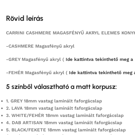
Rövid leírás
CARRINI CASHMERE MAGASFÉNYŰ AKRYL ELEMES KONYHA
-CASHMERE Magasfényű akryl
-GREY Magasfényű akryl (
Ide kattintva tekinthető meg a k
-FEHÉR Magasfényű akryl (
Ide kattintva tekinthető meg a
5 színből választható a matt korpusz:
1.
GREY 18mm vastag laminált faforgácslap
2.
LAVA 18mm vastag laminált faforgácslap
3. WHITE/FEHÉR 18mm vastag laminált faforgácslap
4.
DAB ARTISAN 18mm vastag laminált faforgácslap
5.
BLACK/FEKETE 18mm vastag laminált faforgácslap