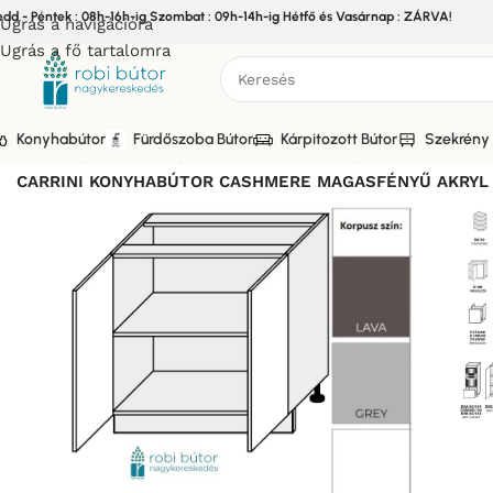
edd - Péntek : 08h-16h-ig Szombat : 09h-14h-ig Hétfő és Vasárnap : ZÁRVA!
Ugrás a navigációra
Ugrás a fő tartalomra
Konyhabútor
Fürdőszoba Bútor
Kárpitozott Bútor
Szekrény 
Kezdőlap
/
Bútor
/
Konyhabútor
/
Elemes Konyhabútor
/
CARRIN
CARRINI KONYHABÚTOR CASHMERE MAGASFÉNYŰ AKRYL 2 