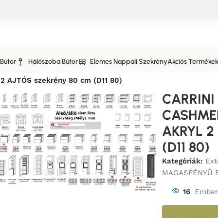
Bútor
Hálószoba Bútor
Elemes Nappali Szekrény
Akciós Terméke
I KONYHABÚTOR AKRYL CASHMERE MAGASFÉNYŰ FRONTTA
AJTÓS szekrény 80 cm (D11 80)
CARRIN
CASHME
AKRYL 2
(D11 80)
Kategóriák:
Ex
MAGASFÉNYŰ 
16
Ember 