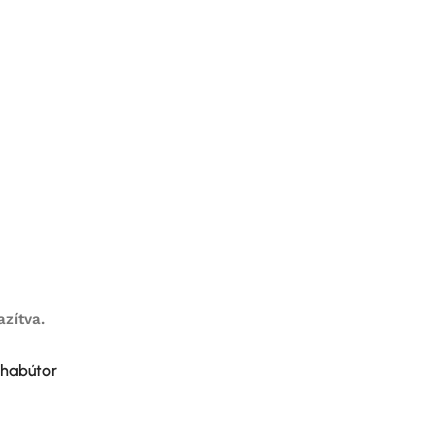
zítva.
habútor