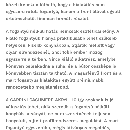
közeli képeken látható, hogy a kialakítás nem
egyszerű rátett fogantyú, hanem a front élével együtt
értelmezhető, finoman formált részlet.
A fogantyú nélküli hatás nemcsak esztétikai előny. A
kiálló fogantyúk hiánya praktikusabb lehet szűkebb
helyeken, kisebb konyhákban, átjárók mellett vagy
olyan elrendezésnél, ahol több ember mozog
egyszerre a térben. Nincs kiálló alkatrész, amelybe
könnyen beleakadna a ruha, és a bútor összképe is
könnyebben tisztán tartható. A magasfényű front és a
mart fogantyús kialakítás együtt prémiumabb,
rendezettebb megjelenést ad.
A CARRINI CASHMERE AKRYL HG így azoknak is jó
választás lehet, akik szeretik a fogantyú nélküli
konyhák látványát, de nem szeretnének teljesen
bonyolult, rejtett profilrendszeres megoldást. A mart
fogantyú egyszerűbb, mégis látványos megoldás,