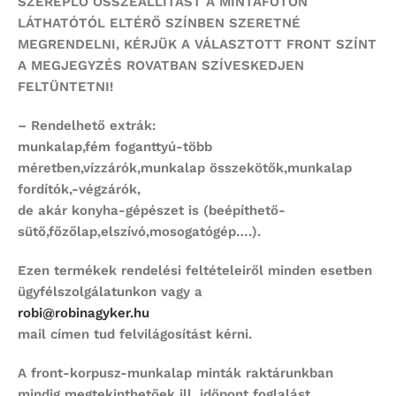
SZEREPLŐ ÖSSZEÁLLÍTÁST
A MINTAFOTÓN
LÁTHATÓTÓL ELTÉRŐ SZÍNBEN SZERETNÉ
MEGRENDELNI,
KÉRJÜK A VÁLASZTOTT FRONT SZÍNT
A MEGJEGYZÉS ROVATBAN SZÍVESKEDJEN
FELTÜNTETNI!
– Rendelhető extrák:
munkalap,fém foganttyú-több
méretben,vízzárók,munkalap összekötők,munkalap
fordítók,-végzárók,
de akár konyha-gépészet is (beépíthető-
sütő,főzőlap,elszívó,mosogatógép….).
Ezen termékek rendelési feltételeiről minden esetben
ügyfélszolgálatunkon vagy a
robi@robinagyker.hu
mail címen tud felvilágosítást kérni.
A front-korpusz-munkalap minták raktárunkban
mindig megtekinthetőek ill. időpont foglalást