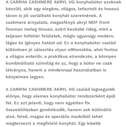
A
CARRINI CASHMERE AKRYL HG konyhabútor
azoknak
készült, akik egy elegáns, világos, letisztult és hosszú
távon is jól variálható konyhát szeretnének. A
cashmere árnyalatú, magasfényű akryl MDF front
finoman meleg tónusú, ezért kevésbé rideg, mint a
teljesen hófehér felületek, mégis ugyanúgy modern,
tágas és igényes hatást ad. Ez a konyhabútor család
különösen jó választás olyan otthonokba, ahol fontos
a világos enteriőr, a praktikus elrendezés, a könnyen
kombinálható színvilág és az, hogy a bútor ne csak
látványos, hanem a mindennapi használatban is
kényelmes legyen.
A CARRINI CASHMERE AKRYL HG család legnagyobb
előnye, hogy
elemes konyhabútor
rendszerként épül
fel. Ez azt jelenti, hogy nem egyetlen fix
összeállításban gondolkodik, hanem sok különálló
alsó, felső, magas és speciális modulból lehet
megtervezni a megfelelő konyhát. Egy kisebb