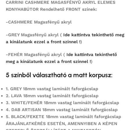
CARRINI CASHMERE MAGASFÉNYŰ AKRYL ELEMES
KONYHABÚTOR Rendelhető FRONT színek:
-CASHMERE Magasfényű akryl
-GREY Magasfényű akryl (
Ide kattintva tekinthető meg
a kínálatunk ezzel a front színnel !
)
-FEHÉR Magasfényű akryl (
Ide kattintva tekinthető
meg a kínálatunk ezzel a front színnel !
)
5 színből választható a matt korpusz:
1.
GREY 18mm vastag laminált faforgácslap
2.
LAVA 18mm vastag laminált faforgácslap
3. WHITE/FEHÉR 18mm vastag laminált faforgácslap
4.
DAB ARTISAN 18mm vastag laminált faforgácslap
5.
BLACK/FEKETE 18mm vastag laminált faforgácslap
ÁRAJÁNLATKÉRÉS ESETÉN, AMENNYIBEN A KÉPEN