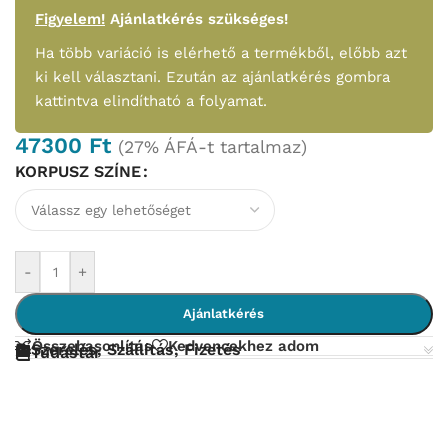
Figyelem!
Ajánlatkérés szükséges!
Ha több variáció is elérhető a termékből, előbb azt
ki kell választani. Ezután az ajánlatkérés gombra
kattintva elindítható a folyamat.
47300
Ft
(27% ÁFÁ-t tartalmaz)
KORPUSZ SZÍNE
-
+
Ajánlatkérés
Összehasonlítás
Kedvencekhez adom
Szerelés, Szállítás, Fizetés
Tudástár