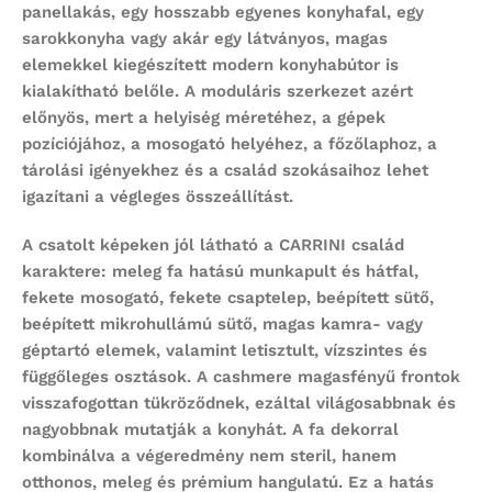
panellakás, egy hosszabb egyenes konyhafal, egy
sarokkonyha vagy akár egy látványos, magas
elemekkel kiegészített modern konyhabútor is
kialakítható belőle. A moduláris szerkezet azért
előnyös, mert a helyiség méretéhez, a gépek
pozíciójához, a mosogató helyéhez, a főzőlaphoz, a
tárolási igényekhez és a család szokásaihoz lehet
igazítani a végleges összeállítást.
A csatolt képeken jól látható a CARRINI család
karaktere: meleg fa hatású munkapult és hátfal,
fekete mosogató, fekete csaptelep, beépített sütő,
beépített mikrohullámú sütő, magas kamra- vagy
géptartó elemek, valamint letisztult, vízszintes és
függőleges osztások. A cashmere magasfényű frontok
visszafogottan tükröződnek, ezáltal világosabbnak és
nagyobbnak mutatják a konyhát. A fa dekorral
kombinálva a végeredmény nem steril, hanem
otthonos, meleg és prémium hangulatú. Ez a hatás