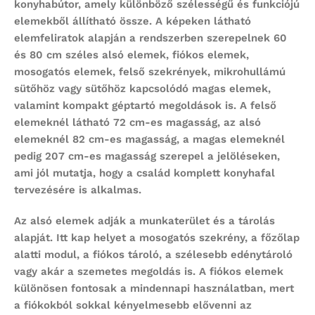
konyhabútor
, amely különböző szélességű és funkciójú
elemekből állítható össze. A képeken látható
elemfeliratok alapján a rendszerben szerepelnek 60
és 80 cm széles alsó elemek, fiókos elemek,
mosogatós elemek, felső szekrények, mikrohullámú
sütőhöz vagy sütőhöz kapcsolódó magas elemek,
valamint kompakt géptartó megoldások is. A felső
elemeknél látható 72 cm-es magasság, az alsó
elemeknél 82 cm-es magasság, a magas elemeknél
pedig 207 cm-es magasság szerepel a jelöléseken,
ami jól mutatja, hogy a család komplett konyhafal
tervezésére is alkalmas.
Az alsó elemek adják a munkaterület és a tárolás
alapját. Itt kap helyet a mosogatós szekrény, a főzőlap
alatti modul, a fiókos tároló, a szélesebb edénytároló
vagy akár a szemetes megoldás is. A fiókos elemek
különösen fontosak a mindennapi használatban, mert
a fiókokból sokkal kényelmesebb elővenni az