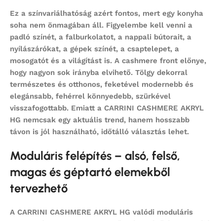
Ez a színvariálhatóság azért fontos, mert egy konyha
soha nem önmagában áll. Figyelembe kell venni a
padló színét, a falburkolatot, a nappali bútorait, a
nyílászárókat, a gépek színét, a csaptelepet, a
mosogatót és a világítást is. A cashmere front előnye,
hogy nagyon sok irányba elvihető. Tölgy dekorral
természetes és otthonos, feketével modernebb és
elegánsabb, fehérrel könnyedebb, szürkével
visszafogottabb. Emiatt a CARRINI CASHMERE AKRYL
HG nemcsak egy aktuális trend, hanem hosszabb
távon is jól használható, időtálló választás lehet.
Moduláris felépítés – alsó, felső,
magas és géptartó elemekből
tervezhető
A CARRINI CASHMERE AKRYL HG valódi
moduláris