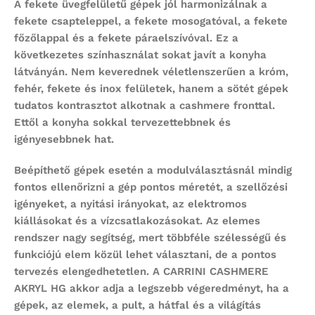
A fekete üvegfelületű gépek jól harmonizálnak a
fekete csapteleppel, a fekete mosogatóval, a fekete
főzőlappal és a fekete páraelszívóval. Ez a
következetes színhasználat sokat javít a konyha
látványán. Nem keverednek véletlenszerűen a króm,
fehér, fekete és inox felületek, hanem a sötét gépek
tudatos kontrasztot alkotnak a cashmere fronttal.
Ettől a konyha sokkal tervezettebbnek és
igényesebbnek hat.
Beépíthető gépek esetén a modulválasztásnál mindig
fontos ellenőrizni a gép pontos méretét, a szellőzési
igényeket, a nyitási irányokat, az elektromos
kiállásokat és a vízcsatlakozásokat. Az elemes
rendszer nagy segítség, mert többféle szélességű és
funkciójú elem közül lehet választani, de a pontos
tervezés elengedhetetlen. A CARRINI CASHMERE
AKRYL HG akkor adja a legszebb végeredményt, ha a
gépek, az elemek, a pult, a hátfal és a világítás