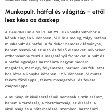
Munkapult, hátfal és világítás – ettől
lesz kész az összkép
A CARRINI CASHMERE AKRYL HG konyhabútorhoz a
képek alapján különösen jól illik a meleg, tölgy hatású
munkapult és hátfal. A fa dekor nemcsak látványos,
hanem összeköti az alsó és felső elemeket, miközben
otthonosabbá teszi a magasfényű frontokat. A pult és
a hátfal egységes használata nagyon modern
megoldás, mert egy folyamatos, harmonikus felületet
hoz létre a konyha közepén. Ez különösen jól mutat
fekete főzőlappal, fekete mosogatóval és fekete
csapteleppel.
A munkapult kiválasztásánál nemcsak a szín számít,
hanem a tartósság, a tisztíthatóság, az élzárás, a
vízállóság és a hőterheléssel szembeni használati