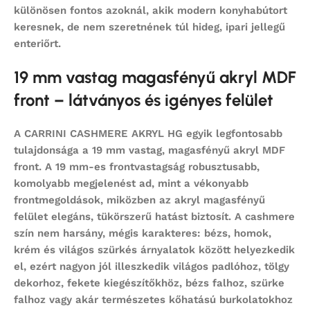
különösen fontos azoknál, akik modern konyhabútort
keresnek, de nem szeretnének túl hideg, ipari jellegű
enteriőrt.
19 mm vastag magasfényű akryl MDF
front – látványos és igényes felület
A CARRINI CASHMERE AKRYL HG egyik legfontosabb
tulajdonsága a
19 mm vastag, magasfényű akryl MDF
front
. A 19 mm-es frontvastagság robusztusabb,
komolyabb megjelenést ad, mint a vékonyabb
frontmegoldások, miközben az akryl magasfényű
felület elegáns, tükörszerű hatást biztosít. A cashmere
szín nem harsány, mégis karakteres: bézs, homok,
krém és világos szürkés árnyalatok között helyezkedik
el, ezért nagyon jól illeszkedik világos padlóhoz, tölgy
dekorhoz, fekete kiegészítőkhöz, bézs falhoz, szürke
falhoz vagy akár természetes kőhatású burkolatokhoz