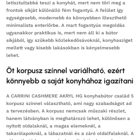
letisztultabbá teszi a konyhát, mert nem töri meg a
frontok síkját különálló fém fogantyú. A felület így
egységesebb, modernebb és könnyebben illeszthető
minimalista enteriőrbe. A mart fogantyús megoldás
ugyanakkor praktikus is, mert nem áll ki a bútor
síkjából, így szűkebb közlekedősávoknál, konyhasziget
mellett vagy kisebb lakásokban is kényelmesebb
lehet.
Öt korpusz színnel variálható, ezért
könnyebb a saját konyhához igazítani
A CARRINI CASHMERE AKRYL HG konyhabútor család 5
korpusz színnel választható, ami nagy szabadságot ad
a tervezésben. A korpusz nemcsak műszaki részlet,
hanem látványban is meghatározó lehet, különösen a
nyitott oldalaknál, a magas elemeknél, a
takarólapoknál, a lábazatnál és a záró oldalfalaknál. A