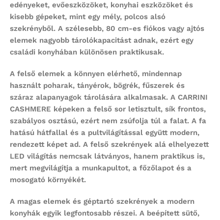
edényeket, evőeszközöket, konyhai eszközöket és
kisebb gépeket, mint egy mély, polcos alsó
szekrényből. A szélesebb, 80 cm-es fiókos vagy ajtós
elemek nagyobb tárolókapacitást adnak, ezért egy
családi konyhában különösen praktikusak.
A felső elemek a könnyen elérhető, mindennap
használt poharak, tányérok, bögrék, fűszerek és
száraz alapanyagok tárolására alkalmasak. A CARRINI
CASHMERE képeken a felső sor letisztult, sík frontos,
szabályos osztású, ezért nem zsúfolja túl a falat. A fa
hatású hátfallal és a pultvilágítással együtt modern,
rendezett képet ad. A felső szekrények alá elhelyezett
LED világítás nemcsak látványos, hanem praktikus is,
mert megvilágítja a munkapultot, a főzőlapot és a
mosogató környékét.
A magas elemek és géptartó szekrények a modern
konyhák egyik legfontosabb részei. A beépített sütő,