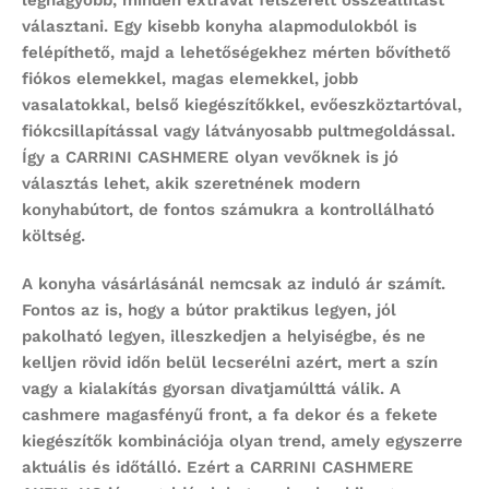
legnagyobb, minden extrával felszerelt összeállítást
választani. Egy kisebb konyha alapmodulokból is
felépíthető, majd a lehetőségekhez mérten bővíthető
fiókos elemekkel, magas elemekkel, jobb
vasalatokkal, belső kiegészítőkkel, evőeszköztartóval,
fiókcsillapítással vagy látványosabb pultmegoldással.
Így a CARRINI CASHMERE olyan vevőknek is jó
választás lehet, akik szeretnének modern
konyhabútort, de fontos számukra a kontrollálható
költség.
A konyha vásárlásánál nemcsak az induló ár számít.
Fontos az is, hogy a bútor praktikus legyen, jól
pakolható legyen, illeszkedjen a helyiségbe, és ne
kelljen rövid időn belül lecserélni azért, mert a szín
vagy a kialakítás gyorsan divatjamúlttá válik. A
cashmere magasfényű front, a fa dekor és a fekete
kiegészítők kombinációja olyan trend, amely egyszerre
aktuális és időtálló. Ezért a CARRINI CASHMERE