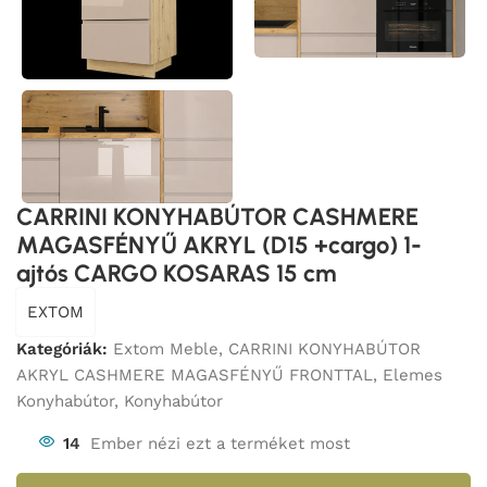
CARRINI KONYHABÚTOR CASHMERE
MAGASFÉNYŰ AKRYL (D15 +cargo) 1-
ajtós CARGO KOSARAS 15 cm
EXTOM
Kategóriák:
Extom Meble
,
CARRINI KONYHABÚTOR
AKRYL CASHMERE MAGASFÉNYŰ FRONTTAL
,
Elemes
Konyhabútor
,
Konyhabútor
14
Ember nézi ezt a terméket most