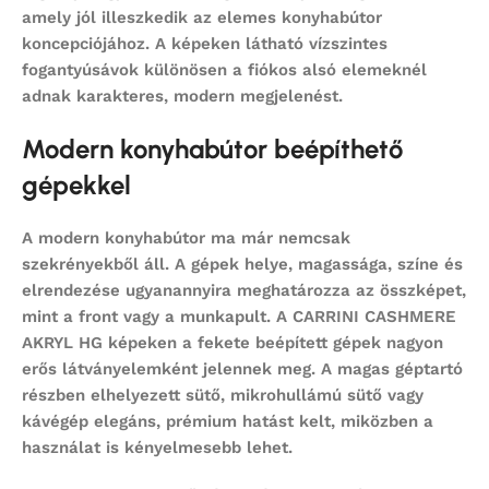
amely jól illeszkedik az elemes konyhabútor
koncepciójához. A képeken látható vízszintes
fogantyúsávok különösen a fiókos alsó elemeknél
adnak karakteres, modern megjelenést.
Modern konyhabútor beépíthető
gépekkel
A modern konyhabútor ma már nemcsak
szekrényekből áll. A gépek helye, magassága, színe és
elrendezése ugyanannyira meghatározza az összképet,
mint a front vagy a munkapult. A CARRINI CASHMERE
AKRYL HG képeken a fekete beépített gépek nagyon
erős látványelemként jelennek meg. A magas géptartó
részben elhelyezett sütő, mikrohullámú sütő vagy
kávégép elegáns, prémium hatást kelt, miközben a
használat is kényelmesebb lehet.