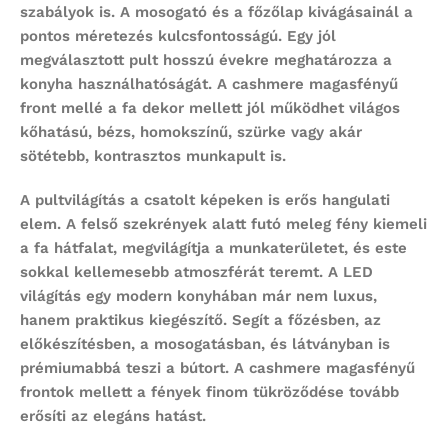
szabályok is. A mosogató és a főzőlap kivágásainál a
pontos méretezés kulcsfontosságú. Egy jól
megválasztott pult hosszú évekre meghatározza a
konyha használhatóságát. A cashmere magasfényű
front mellé a fa dekor mellett jól működhet világos
kőhatású, bézs, homokszínű, szürke vagy akár
sötétebb, kontrasztos munkapult is.
A pultvilágítás a csatolt képeken is erős hangulati
elem. A felső szekrények alatt futó meleg fény kiemeli
a fa hátfalat, megvilágítja a munkaterületet, és este
sokkal kellemesebb atmoszférát teremt. A LED
világítás egy modern konyhában már nem luxus,
hanem praktikus kiegészítő. Segít a főzésben, az
előkészítésben, a mosogatásban, és látványban is
prémiumabbá teszi a bútort. A cashmere magasfényű
frontok mellett a fények finom tükröződése tovább
erősíti az elegáns hatást.