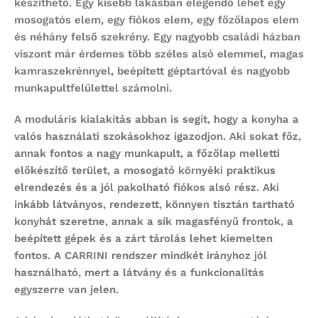
készíthető. Egy kisebb lakásban elegendő lehet egy
mosogatós elem, egy fiókos elem, egy főzőlapos elem
és néhány felső szekrény. Egy nagyobb családi házban
viszont már érdemes több széles alsó elemmel, magas
kamraszekrénnyel, beépített géptartóval és nagyobb
munkapultfelülettel számolni.
A moduláris kialakítás abban is segít, hogy a konyha a
valós használati szokásokhoz igazodjon. Aki sokat főz,
annak fontos a nagy munkapult, a főzőlap melletti
előkészítő terület, a mosogató környéki praktikus
elrendezés és a jól pakolható fiókos alsó rész. Aki
inkább látványos, rendezett, könnyen tisztán tartható
konyhát szeretne, annak a sík magasfényű frontok, a
beépített gépek és a zárt tárolás lehet kiemelten
fontos. A CARRINI rendszer mindkét irányhoz jól
használható, mert a látvány és a funkcionalitás
egyszerre van jelen.