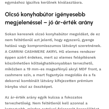
egymáshoz igazítva kerülnek kiválasztásra.
Olcsó konyhabútor igényesebb
megjelenéssel – jó ár-érték arány
Sokan keresnek
olcsó konyhabútor
megoldást, de ez
nem feltétlenül azt jelenti, hogy egyszerű, gyenge
hatású vagy kompromisszumos látványt szeretnének.
A CARRINI CASHMERE AKRYL HG elemes rendszer
éppen azért érdekes, mert az elemes felépítésnek
köszönhetően költséghatékonyabban tervezhető,
miközben a 19 mm-es magasfényű akryl MDF front, a
cashmere szín, a mart fogantyús megoldás és a fa
dekorral kombinált látvány kifejezetten prémium
irányba viszi az összképet.
Az ár-érték arány egyik kulcsa a fokozatos
tervezhetőség. Nem feltétlenül kell azonnal a