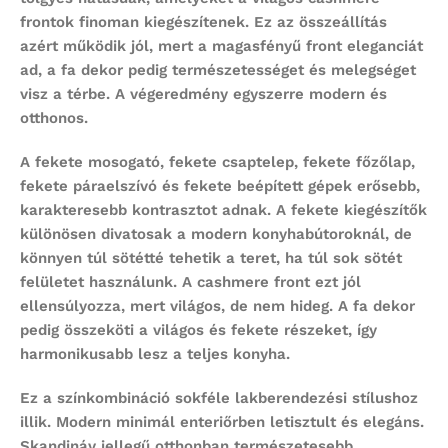
frontok finoman kiegészítenek. Ez az összeállítás
azért működik jól, mert a magasfényű front eleganciát
ad, a fa dekor pedig természetességet és melegséget
visz a térbe. A végeredmény egyszerre modern és
otthonos.
A fekete mosogató, fekete csaptelep, fekete főzőlap,
fekete páraelszívó és fekete beépített gépek erősebb,
karakteresebb kontrasztot adnak. A fekete kiegészítők
különösen divatosak a modern konyhabútoroknál, de
könnyen túl sötétté tehetik a teret, ha túl sok sötét
felületet használunk. A cashmere front ezt jól
ellensúlyozza, mert világos, de nem hideg. A fa dekor
pedig összeköti a világos és fekete részeket, így
harmonikusabb lesz a teljes konyha.
Ez a színkombináció sokféle lakberendezési stílushoz
illik. Modern minimál enteriőrben letisztult és elegáns.
Skandináv jellegű otthonban természetesebb,