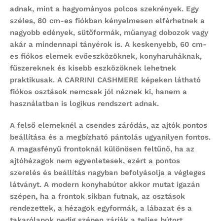
adnak, mint a hagyományos polcos szekrények. Egy
széles, 80 cm-es fiókban kényelmesen elférhetnek a
nagyobb edények, sütőformák, műanyag dobozok vagy
akár a mindennapi tányérok is. A keskenyebb, 60 cm-
es fiókos elemek evőeszközöknek, konyharuháknak,
fűszereknek és kisebb eszközöknek lehetnek
praktikusak. A CARRINI CASHMERE képeken látható
fiókos osztások nemcsak jól néznek ki, hanem a
használatban is logikus rendszert adnak.
A felső elemeknél a csendes záródás, az ajtók pontos
beállítása és a megbízható pántolás ugyanilyen fontos.
A magasfényű frontoknál különösen feltűnő, ha az
ajtóhézagok nem egyenletesek, ezért a pontos
szerelés és beállítás nagyban befolyásolja a végleges
látványt. A modern konyhabútor akkor mutat igazán
szépen, ha a frontok síkban futnak, az osztások
rendezettek, a hézagok egyformák, a lábazat és a
takarólapok pedig szépen zárják a teljes bútort.