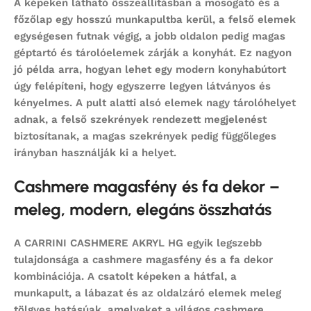
A képeken látható összeállításban a mosogató és a
főzőlap egy hosszú munkapultba kerül, a felső elemek
egységesen futnak végig, a jobb oldalon pedig magas
géptartó és tárolóelemek zárják a konyhát. Ez nagyon
jó példa arra, hogyan lehet egy modern konyhabútort
úgy felépíteni, hogy egyszerre legyen látványos és
kényelmes. A pult alatti alsó elemek nagy tárolóhelyet
adnak, a felső szekrények rendezett megjelenést
biztosítanak, a magas szekrények pedig függőleges
irányban használják ki a helyet.
Cashmere magasfény és fa dekor –
meleg, modern, elegáns összhatás
A CARRINI CASHMERE AKRYL HG egyik legszebb
tulajdonsága a cashmere magasfény és a fa dekor
kombinációja. A csatolt képeken a hátfal, a
munkapult, a lábazat és az oldalzáró elemek meleg
tölgyes hatásúak, amelyeket a világos cashmere