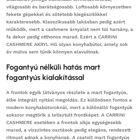
világosabb és barátságosabb. Loftosabb környezetben
fekete gépekkel és sötétebb kiegészítőkkel
karakteresebb. Klasszikusabb lakásban pedig azért
működik, mert a cashmere árnyalat nem túl harsány, a
fa dekor pedig otthonos marad. Ezért a CARRINI
CASHMERE AKRYL HG olyan konyhabútor, amely sok
év múlva sem tűnik könnyen elavultnak.
Fogantyú nélküli hatás mart
fogantyús kialakítással
A frontok egyik látványos részlete a mart fogantyús,
élbe integrált nyitási megoldás. Ez különösen fontos a
modern konyhabútoroknál, mert a különálló fogantyúk
sokszor megtörik a letisztult frontképet. A CARRINI
CASHMERE esetében a frontok síkja egységesebb
marad, a vízszintes osztások pedig elegáns, rendezett
ritmust adnak a konyhának. A csatolt mart fogantyús