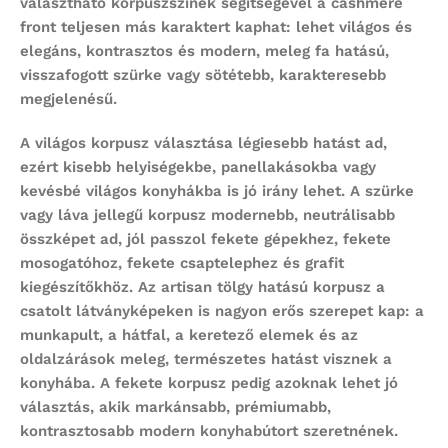
választható korpuszszínek segítségével a cashmere
front teljesen más karaktert kaphat: lehet világos és
elegáns, kontrasztos és modern, meleg fa hatású,
visszafogott szürke vagy sötétebb, karakteresebb
megjelenésű.
A világos korpusz választása légiesebb hatást ad,
ezért kisebb helyiségekbe, panellakásokba vagy
kevésbé világos konyhákba is jó irány lehet. A szürke
vagy láva jellegű korpusz modernebb, neutrálisabb
összképet ad, jól passzol fekete gépekhez, fekete
mosogatóhoz, fekete csaptelephez és grafit
kiegészítőkhöz. Az artisan tölgy hatású korpusz a
csatolt látványképeken is nagyon erős szerepet kap: a
munkapult, a hátfal, a keretező elemek és az
oldalzárások meleg, természetes hatást visznek a
konyhába. A fekete korpusz pedig azoknak lehet jó
választás, akik markánsabb, prémiumabb,
kontrasztosabb modern konyhabútort szeretnének.