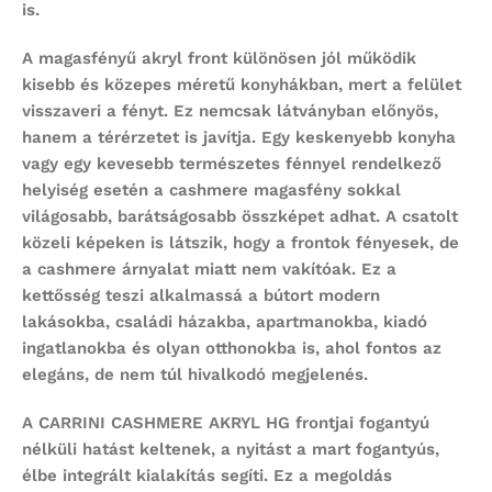
is.
A magasfényű akryl front különösen jól működik
kisebb és közepes méretű konyhákban, mert a felület
visszaveri a fényt. Ez nemcsak látványban előnyös,
hanem a térérzetet is javítja. Egy keskenyebb konyha
vagy egy kevesebb természetes fénnyel rendelkező
helyiség esetén a cashmere magasfény sokkal
világosabb, barátságosabb összképet adhat. A csatolt
közeli képeken is látszik, hogy a frontok fényesek, de
a cashmere árnyalat miatt nem vakítóak. Ez a
kettősség teszi alkalmassá a bútort modern
lakásokba, családi házakba, apartmanokba, kiadó
ingatlanokba és olyan otthonokba is, ahol fontos az
elegáns, de nem túl hivalkodó megjelenés.
A CARRINI CASHMERE AKRYL HG frontjai fogantyú
nélküli hatást keltenek, a nyitást a mart fogantyús,
élbe integrált kialakítás segíti. Ez a megoldás