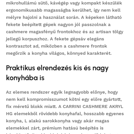
mikrohullámú sütő, kávégép vagy kompakt készülék
ergonomikusabb magasságba kerülhet, így nem kell
mélyre hajolni a használat során. A képeken látható
fekete beépített gépek nagyon jól passzolnak a
cashmere magasfényű frontokhoz és az artisan tölgy
jellegű korpuszhoz. A fekete gépsáv elegáns
kontrasztot ad, miközben a cashmere frontok
megőrzik a konyha világos, könnyed karakterét.
Praktikus elrendezés kis és nagy
konyhába is
Az elemes rendszer egyik legnagyobb előnye, hogy
nem kell kompromisszumot kötni egy előre gyártott,
fix méretű blokk miatt. A CARRINI CASHMERE AKRYL
HG elemekből rövidebb konyhafal, hosszabb egyenes
konyha, L alakú sarokkonyha vagy akár magas
elemekkel zárt, prémium hatású beépítés is