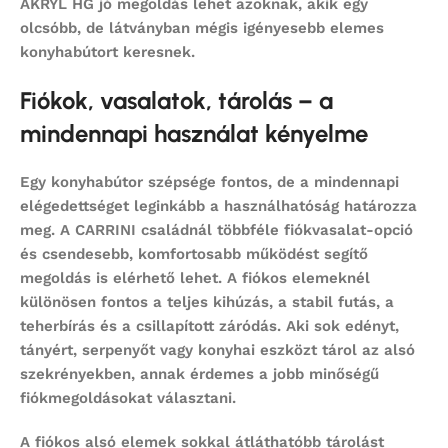
AKRYL HG jó megoldás lehet azoknak, akik egy
olcsóbb, de látványban mégis igényesebb elemes
konyhabútort keresnek.
Fiókok, vasalatok, tárolás – a
mindennapi használat kényelme
Egy konyhabútor szépsége fontos, de a mindennapi
elégedettséget leginkább a használhatóság határozza
meg. A CARRINI családnál többféle fiókvasalat-opció
és csendesebb, komfortosabb működést segítő
megoldás is elérhető lehet. A fiókos elemeknél
különösen fontos a teljes kihúzás, a stabil futás, a
teherbírás és a csillapított záródás. Aki sok edényt,
tányért, serpenyőt vagy konyhai eszközt tárol az alsó
szekrényekben, annak érdemes a jobb minőségű
fiókmegoldásokat választani.
A fiókos alsó elemek sokkal átláthatóbb tárolást