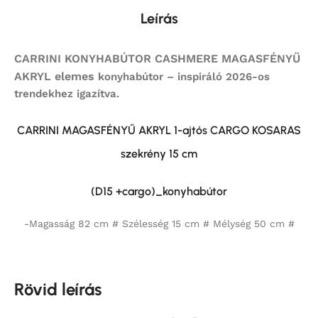
Leírás
CARRINI KONYHABÚTOR CASHMERE MAGASFÉNYŰ
AKRYL elemes
konyhabútor – inspiráló 2026-os
trendekhez igazítva.
CARRINI MAGASFÉNYŰ AKRYL 1-ajtós CARGO KOSARAS
szekrény 15 cm
(D15 +cargo)
_konyhabútor
-Magasság 82 cm # Szélesség 15 cm # Mélység 50 cm #
Rövid leírás