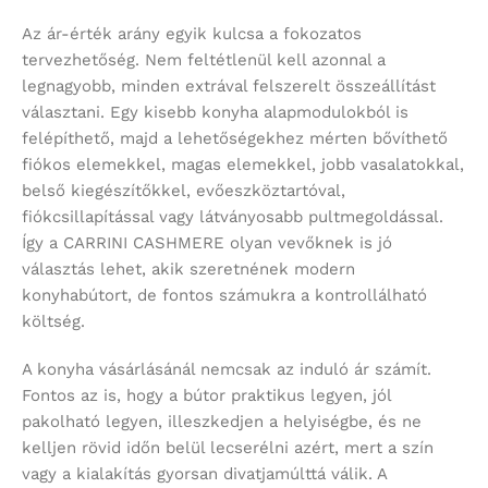
Az ár-érték arány egyik kulcsa a fokozatos
tervezhetőség. Nem feltétlenül kell azonnal a
legnagyobb, minden extrával felszerelt összeállítást
választani. Egy kisebb konyha alapmodulokból is
felépíthető, majd a lehetőségekhez mérten bővíthető
fiókos elemekkel, magas elemekkel, jobb vasalatokkal,
belső kiegészítőkkel, evőeszköztartóval,
fiókcsillapítással vagy látványosabb pultmegoldással.
Így a CARRINI CASHMERE olyan vevőknek is jó
választás lehet, akik szeretnének modern
konyhabútort, de fontos számukra a kontrollálható
költség.
A konyha vásárlásánál nemcsak az induló ár számít.
Fontos az is, hogy a bútor praktikus legyen, jól
pakolható legyen, illeszkedjen a helyiségbe, és ne
kelljen rövid időn belül lecserélni azért, mert a szín
vagy a kialakítás gyorsan divatjamúlttá válik. A