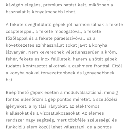
kávégép elegáns, prémium hatást kelt, miközben a
használat is kényelmesebb lehet.
A fekete üvegfelületű gépek jól harmonizálnak a fekete
csapteleppel, a fekete mosogatóval, a fekete
főzőlappal és a fekete páraelszívóval. Ez a
következetes színhasználat sokat javít a konyha
látványán. Nem keverednek véletlenszerűen a króm,
fehér, fekete és inox felületek, hanem a sötét gépek
tudatos kontrasztot alkotnak a cashmere fronttal. Ettől
a konyha sokkal tervezettebbnek és igényesebbnek
hat.
Beépíthető gépek esetén a modulválasztásnál mindig
fontos ellenőrizni a gép pontos méretét, a szellőzési
igényeket, a nyitási irányokat, az elektromos
kiállásokat és a vízcsatlakozásokat. Az elemes
rendszer nagy segítség, mert többféle szélességű és
funkciójú elem közül lehet választani, de a pontos