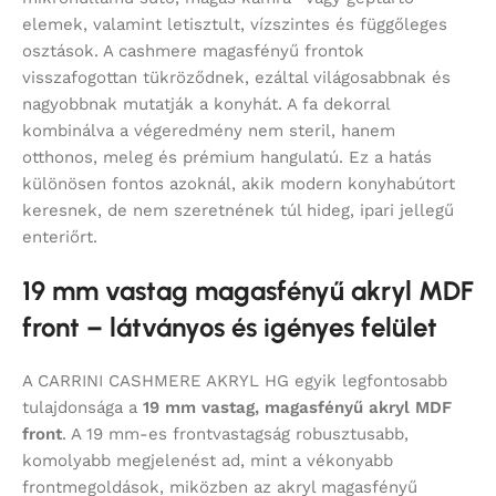
elemek, valamint letisztult, vízszintes és függőleges
osztások. A cashmere magasfényű frontok
visszafogottan tükröződnek, ezáltal világosabbnak és
nagyobbnak mutatják a konyhát. A fa dekorral
kombinálva a végeredmény nem steril, hanem
otthonos, meleg és prémium hangulatú. Ez a hatás
különösen fontos azoknál, akik modern konyhabútort
keresnek, de nem szeretnének túl hideg, ipari jellegű
enteriőrt.
19 mm vastag magasfényű akryl MDF
front – látványos és igényes felület
A CARRINI CASHMERE AKRYL HG egyik legfontosabb
tulajdonsága a
19 mm vastag, magasfényű akryl MDF
front
. A 19 mm-es frontvastagság robusztusabb,
komolyabb megjelenést ad, mint a vékonyabb
frontmegoldások, miközben az akryl magasfényű