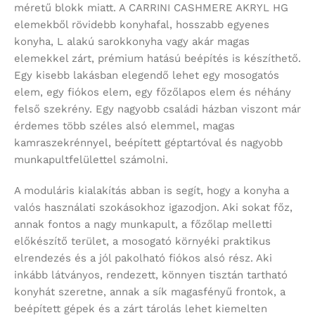
méretű blokk miatt. A CARRINI CASHMERE AKRYL HG
elemekből rövidebb konyhafal, hosszabb egyenes
konyha, L alakú sarokkonyha vagy akár magas
elemekkel zárt, prémium hatású beépítés is készíthető.
Egy kisebb lakásban elegendő lehet egy mosogatós
elem, egy fiókos elem, egy főzőlapos elem és néhány
felső szekrény. Egy nagyobb családi házban viszont már
érdemes több széles alsó elemmel, magas
kamraszekrénnyel, beépített géptartóval és nagyobb
munkapultfelülettel számolni.
A moduláris kialakítás abban is segít, hogy a konyha a
valós használati szokásokhoz igazodjon. Aki sokat főz,
annak fontos a nagy munkapult, a főzőlap melletti
előkészítő terület, a mosogató környéki praktikus
elrendezés és a jól pakolható fiókos alsó rész. Aki
inkább látványos, rendezett, könnyen tisztán tartható
konyhát szeretne, annak a sík magasfényű frontok, a
beépített gépek és a zárt tárolás lehet kiemelten