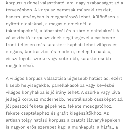
korpusz színnel választható, ami nagy szabadságot ad a
tervezésben. A korpusz nemcsak műszaki részlet,
hanem látványban is meghatározó lehet, különösen a
nyitott oldalaknál, a magas elemeknél, a
takarólapoknál, a lábazatnál és a záró oldalfalaknál. A
választható korpuszszínek segítségével a cashmere
front teljesen más karaktert kaphat: lehet világos és
elegáns, kontrasztos és modern, meleg fa hatású,
visszafogott szürke vagy sötétebb, karakteresebb
megjelenésű.
A világos korpusz választása légiesebb hatást ad, ezért
kisebb helyiségekbe, panellakásokba vagy kevésbé
világos konyhákba is jó irány lehet. A szürke vagy láva
jellegű korpusz modernebb, neutrálisabb összképet ad,
jól passzol fekete gépekhez, fekete mosogatóhoz,
fekete csaptelephez és grafit kiegészítőkhöz. Az
artisan tölgy hatású korpusz a csatolt látványképeken
is nagyon erős szerepet kap: a munkapult, a hátfal, a