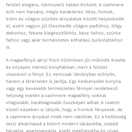
felület elegáns, tükörszerű hatást biztosít. A cashmere
szín nem harsány, mégis karakteres: bézs, homok,
krém és világos szürkés árnyalatok között helyezkedik
el, ezért nagyon jól illeszkedik világos padlóhoz, tölgy
dekorhoz, fekete kiegészítőkhöz, bézs falhoz, szürke
falhoz vagy akár természetes kőhatású burkolatokhoz
is.
A magasfényű akryl front különösen jól működik kisebb
és közepes méretű konyhákban, mert a felület
visszaveri a fényt. Ez nemcsak látványban előnyös,
hanem a térérzetet is javítja. Egy keskenyebb konyha
vagy egy kevesebb természetes fénnyel rendelkező
helyiség esetén a cashmere magasfény sokkal
világosabb, barátságosabb összképet adhat. A csatolt
közeli képeken is látszik, hogy a frontok fényesek, de
a cashmere árnyalat miatt nem vakítóak. Ez a kettősség
teszi alkalmassá a bútort modern lakásokba, családi
házakba, apartmanokba, kiadó ingatlanokba és olyan