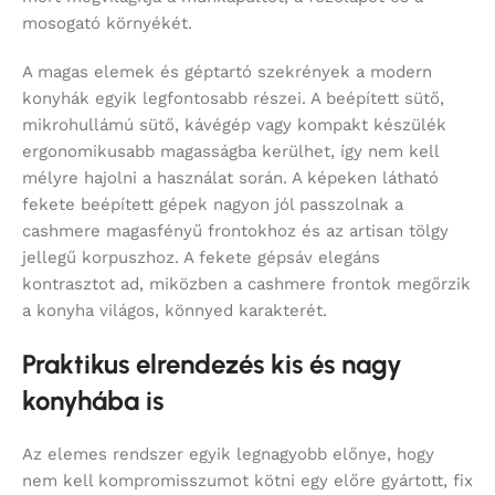
mosogató környékét.
A magas elemek és géptartó szekrények a modern
konyhák egyik legfontosabb részei. A beépített sütő,
mikrohullámú sütő, kávégép vagy kompakt készülék
ergonomikusabb magasságba kerülhet, így nem kell
mélyre hajolni a használat során. A képeken látható
fekete beépített gépek nagyon jól passzolnak a
cashmere magasfényű frontokhoz és az artisan tölgy
jellegű korpuszhoz. A fekete gépsáv elegáns
kontrasztot ad, miközben a cashmere frontok megőrzik
a konyha világos, könnyed karakterét.
Praktikus elrendezés kis és nagy
konyhába is
Az elemes rendszer egyik legnagyobb előnye, hogy
nem kell kompromisszumot kötni egy előre gyártott, fix