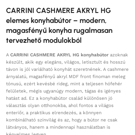
CARRINI CASHMERE AKRYL HG
elemes konyhabútor – modern,
magasfényű konyha rugalmasan
tervezhető modulokból
A
CARRINI CASHMERE AKRYL HG konyhabútor
azoknak
készült, akik egy elegáns, világos, letisztult és hosszú
távon is jól variálható konyhát szeretnének. A cashmere
árnyalatú, magasfényű akryl MDF front finoman meleg
tónusú, ezért kevésbé rideg, mint a teljesen hófehér
felületek, mégis ugyanúgy modern, tágas és igényes
hatást ad. Ez a konyhabútor család különösen jó
választás olyan otthonokba, ahol fontos a világos
enteriőr, a praktikus elrendezés, a könnyen
kombinálható színvilág és az, hogy a bútor ne csak
látványos, hanem a mindennapi használatban is
kényelmes legyen.