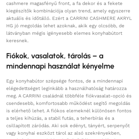
cashmere magasfényű front, a fa dekor és a fekete
kiegészítők kombinációja olyan trend, amely egyszerre
aktuális és időtálló. Ezért a CARRINI CASHMERE AKRYL
HG jó megoldás lehet azoknak, akik egy olcsóbb, de
látványban mégis igényesebb elemes konyhabútort
keresnek.
Fiókok, vasalatok, tárolás – a
mindennapi használat kényelme
Egy konyhabútor szépsége fontos, de a mindennapi
elégedettséget leginkább a használhatóság határozza
meg. A CARRINI családnál többféle fiókvasalat-opció és
csendesebb, komfortosabb működést segítő megoldás
is elérhető lehet. A fiókos elemeknél különösen fontos
a teljes kihúzás, a stabil futás, a teherbírás és a
csillapított záródás. Aki sok edényt, tányért, serpenyőt
vagy konyhai eszközt tárol az alsó szekrényekben,