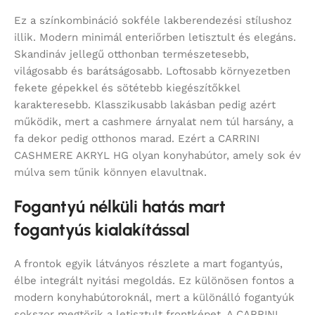
Ez a színkombináció sokféle lakberendezési stílushoz
illik. Modern minimál enteriőrben letisztult és elegáns.
Skandináv jellegű otthonban természetesebb,
világosabb és barátságosabb. Loftosabb környezetben
fekete gépekkel és sötétebb kiegészítőkkel
karakteresebb. Klasszikusabb lakásban pedig azért
működik, mert a cashmere árnyalat nem túl harsány, a
fa dekor pedig otthonos marad. Ezért a CARRINI
CASHMERE AKRYL HG olyan konyhabútor, amely sok év
múlva sem tűnik könnyen elavultnak.
Fogantyú nélküli hatás mart
fogantyús kialakítással
A frontok egyik látványos részlete a mart fogantyús,
élbe integrált nyitási megoldás. Ez különösen fontos a
modern konyhabútoroknál, mert a különálló fogantyúk
sokszor megtörik a letisztult frontképet. A CARRINI