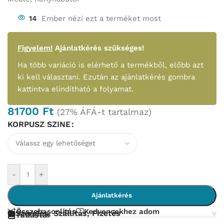
14
Ember nézi ezt a terméket most
Figyelem!
Ajánlatkérés szükséges!
Ha több variáció is elérhető a termékből, előbb azt
ki kell választani. Ezután az ajánlatkérés gombra
kattintva elindítható a folyamat.
81700
Ft
(27% ÁFÁ-t tartalmaz)
KORPUSZ SZINE
-
+
Ajánlatkérés
Összehasonlítás
Kedvencekhez adom
Szerelés, Szállítás, Fizetés
Tudástár