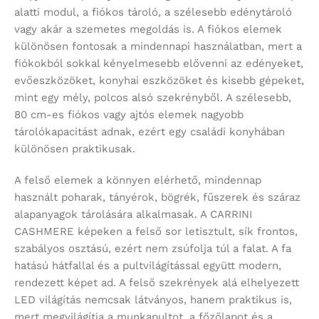
alatti modul, a fiókos tároló, a szélesebb edénytároló
vagy akár a szemetes megoldás is. A fiókos elemek
különösen fontosak a mindennapi használatban, mert a
fiókokból sokkal kényelmesebb elővenni az edényeket,
evőeszközöket, konyhai eszközöket és kisebb gépeket,
mint egy mély, polcos alsó szekrényből. A szélesebb,
80 cm-es fiókos vagy ajtós elemek nagyobb
tárolókapacitást adnak, ezért egy családi konyhában
különösen praktikusak.
A felső elemek a könnyen elérhető, mindennap
használt poharak, tányérok, bögrék, fűszerek és száraz
alapanyagok tárolására alkalmasak. A CARRINI
CASHMERE képeken a felső sor letisztult, sík frontos,
szabályos osztású, ezért nem zsúfolja túl a falat. A fa
hatású hátfallal és a pultvilágítással együtt modern,
rendezett képet ad. A felső szekrények alá elhelyezett
LED világítás nemcsak látványos, hanem praktikus is,
mert megvilágítja a munkapultot, a főzőlapot és a