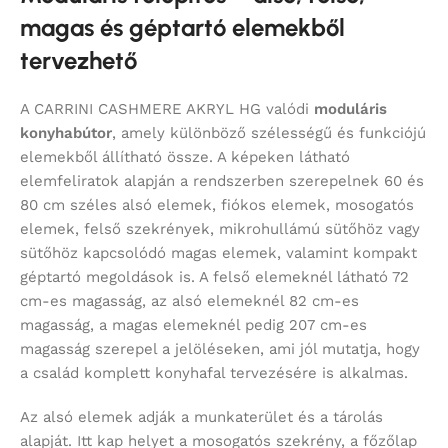
magas és géptartó elemekből
tervezhető
A CARRINI CASHMERE AKRYL HG valódi
moduláris
konyhabútor
, amely különböző szélességű és funkciójú
elemekből állítható össze. A képeken látható
elemfeliratok alapján a rendszerben szerepelnek 60 és
80 cm széles alsó elemek, fiókos elemek, mosogatós
elemek, felső szekrények, mikrohullámú sütőhöz vagy
sütőhöz kapcsolódó magas elemek, valamint kompakt
géptartó megoldások is. A felső elemeknél látható 72
cm-es magasság, az alsó elemeknél 82 cm-es
magasság, a magas elemeknél pedig 207 cm-es
magasság szerepel a jelöléseken, ami jól mutatja, hogy
a család komplett konyhafal tervezésére is alkalmas.
Az alsó elemek adják a munkaterület és a tárolás
alapját. Itt kap helyet a mosogatós szekrény, a főzőlap