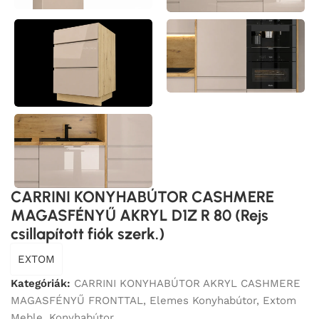
CARRINI KONYHABÚTOR CASHMERE
MAGASFÉNYŰ AKRYL D1Z R 80 (Rejs
csillapított fiók szerk.)
EXTOM
Kategóriák:
CARRINI KONYHABÚTOR AKRYL CASHMERE
MAGASFÉNYŰ FRONTTAL
,
Elemes Konyhabútor
,
Extom
Meble
,
Konyhabútor