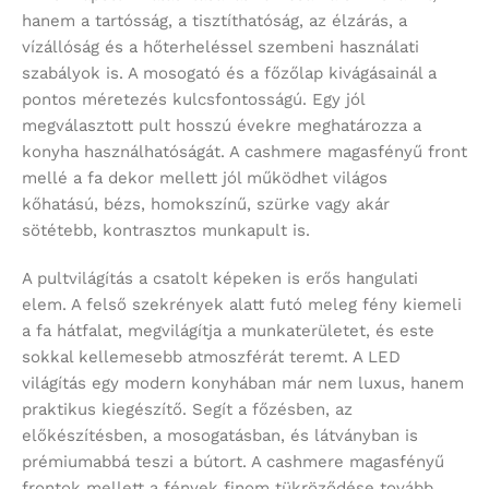
hanem a tartósság, a tisztíthatóság, az élzárás, a
vízállóság és a hőterheléssel szembeni használati
szabályok is. A mosogató és a főzőlap kivágásainál a
pontos méretezés kulcsfontosságú. Egy jól
megválasztott pult hosszú évekre meghatározza a
konyha használhatóságát. A cashmere magasfényű front
mellé a fa dekor mellett jól működhet világos
kőhatású, bézs, homokszínű, szürke vagy akár
sötétebb, kontrasztos munkapult is.
A pultvilágítás a csatolt képeken is erős hangulati
elem. A felső szekrények alatt futó meleg fény kiemeli
a fa hátfalat, megvilágítja a munkaterületet, és este
sokkal kellemesebb atmoszférát teremt. A LED
világítás egy modern konyhában már nem luxus, hanem
praktikus kiegészítő. Segít a főzésben, az
előkészítésben, a mosogatásban, és látványban is
prémiumabbá teszi a bútort. A cashmere magasfényű
frontok mellett a fények finom tükröződése tovább