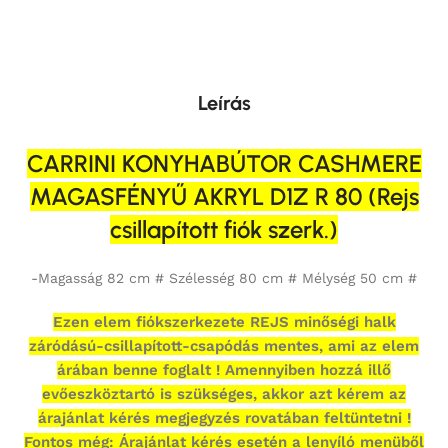
Leírás
CARRINI KONYHABÚTOR CASHMERE
MAGASFÉNYŰ AKRYL D1Z R 80 (Rejs
csillapított fiók szerk.)
-Magasság 82 cm # Szélesség 80 cm # Mélység 50 cm #
Ezen elem fiókszerkezete REJS minőségi halk
záródású-csillapított-csapódás mentes, ami az elem
árában benne foglalt ! Amennyiben hozzá illő
evőeszköztartó is szükséges, akkor azt kérem az
árajánlat kérés megjegyzés rovatában feltüntetni !
Fontos még: Árajánlat kérés esetén a lenyíló menüből