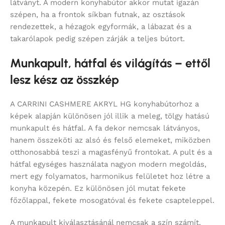
látványt. A modern konyhabútor akkor mutat igazán
szépen, ha a frontok síkban futnak, az osztások
rendezettek, a hézagok egyformák, a lábazat és a
takarólapok pedig szépen zárják a teljes bútort.
Munkapult, hátfal és világítás – ettől
lesz kész az összkép
A CARRINI CASHMERE AKRYL HG konyhabútorhoz a
képek alapján különösen jól illik a meleg, tölgy hatású
munkapult és hátfal. A fa dekor nemcsak látványos,
hanem összeköti az alsó és felső elemeket, miközben
otthonosabbá teszi a magasfényű frontokat. A pult és a
hátfal egységes használata nagyon modern megoldás,
mert egy folyamatos, harmonikus felületet hoz létre a
konyha közepén. Ez különösen jól mutat fekete
főzőlappal, fekete mosogatóval és fekete csapteleppel.
A munkapult kiválasztásánál nemcsak a szín számít,