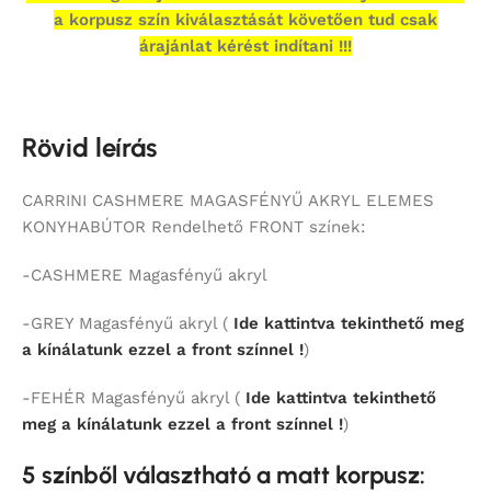
a korpusz szín kiválasztását követően tud csak
árajánlat kérést indítani !!!
Rövid leírás
CARRINI CASHMERE MAGASFÉNYŰ AKRYL ELEMES
KONYHABÚTOR Rendelhető FRONT színek:
-CASHMERE Magasfényű akryl
-GREY Magasfényű akryl (
Ide kattintva tekinthető meg
a kínálatunk ezzel a front színnel !
)
-FEHÉR Magasfényű akryl (
Ide kattintva tekinthető
meg a kínálatunk ezzel a front színnel !
)
5 színből választható a matt korpusz: