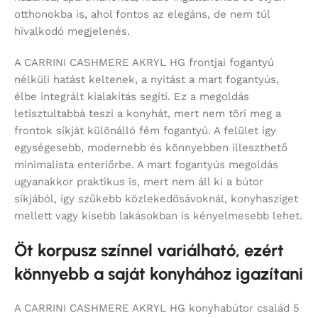
otthonokba is, ahol fontos az elegáns, de nem túl
hivalkodó megjelenés.
A CARRINI CASHMERE AKRYL HG frontjai fogantyú
nélküli hatást keltenek, a nyitást a mart fogantyús,
élbe integrált kialakítás segíti. Ez a megoldás
letisztultabbá teszi a konyhát, mert nem töri meg a
frontok síkját különálló fém fogantyú. A felület így
egységesebb, modernebb és könnyebben illeszthető
minimalista enteriőrbe. A mart fogantyús megoldás
ugyanakkor praktikus is, mert nem áll ki a bútor
síkjából, így szűkebb közlekedősávoknál, konyhasziget
mellett vagy kisebb lakásokban is kényelmesebb lehet.
Öt korpusz színnel variálható, ezért
könnyebb a saját konyhához igazítani
A CARRINI CASHMERE AKRYL HG konyhabútor család 5