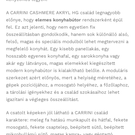
A CARRINI CASHMERE AKRYL HG család legnagyobb
előnye, hogy
elemes konyhabútor
rendszerként épül
fel. Ez azt jelenti, hogy nem egyetlen fix
összeállításban gondolkodik, hanem sok különálló alsó,
felső, magas és speciális modulból lehet megtervezni a
megfelelő konyhát. Egy kisebb panellakás, egy
hosszabb egyenes konyhafal, egy sarokkonyha vagy
akár egy látványos, magas elemekkel kiegészített
modern konyhabútor is kialakítható belőle. A moduláris
szerkezet azért előnyös, mert a helyiség méretéhez, a
gépek pozíciójához, a mosogató helyéhez, a főzőlaphoz,
a tárolási igényekhez és a család szokásaihoz lehet
igazítani a végleges összeállítást.
A csatolt képeken jól látható a CARRINI család
karaktere: meleg fa hatású munkapult és hátfal, fekete
mosogató, fekete csaptelep, beépített sütő, beépített
mikrohullámú sütő, magas kamra- vagy géptartó