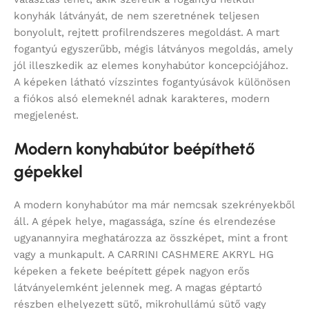
konyhák látványát, de nem szeretnének teljesen
bonyolult, rejtett profilrendszeres megoldást. A mart
fogantyú egyszerűbb, mégis látványos megoldás, amely
jól illeszkedik az elemes konyhabútor koncepciójához.
A képeken látható vízszintes fogantyúsávok különösen
a fiókos alsó elemeknél adnak karakteres, modern
megjelenést.
Modern konyhabútor beépíthető
gépekkel
A modern konyhabútor ma már nemcsak szekrényekből
áll. A gépek helye, magassága, színe és elrendezése
ugyanannyira meghatározza az összképet, mint a front
vagy a munkapult. A CARRINI CASHMERE AKRYL HG
képeken a fekete beépített gépek nagyon erős
látványelemként jelennek meg. A magas géptartó
részben elhelyezett sütő, mikrohullámú sütő vagy