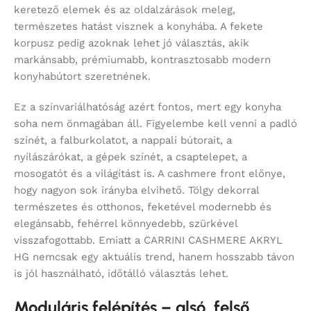
keretező elemek és az oldalzárások meleg,
természetes hatást visznek a konyhába. A fekete
korpusz pedig azoknak lehet jó választás, akik
markánsabb, prémiumabb, kontrasztosabb modern
konyhabútort szeretnének.
Ez a színvariálhatóság azért fontos, mert egy konyha
soha nem önmagában áll. Figyelembe kell venni a padló
színét, a falburkolatot, a nappali bútorait, a
nyílászárókat, a gépek színét, a csaptelepet, a
mosogatót és a világítást is. A cashmere front előnye,
hogy nagyon sok irányba elvihető. Tölgy dekorral
természetes és otthonos, feketével modernebb és
elegánsabb, fehérrel könnyedebb, szürkével
visszafogottabb. Emiatt a CARRINI CASHMERE AKRYL
HG nemcsak egy aktuális trend, hanem hosszabb távon
is jól használható, időtálló választás lehet.
Moduláris felépítés – alsó, felső,