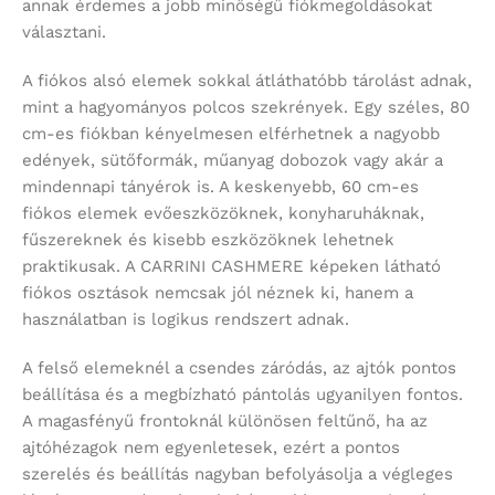
annak érdemes a jobb minőségű fiókmegoldásokat
választani.
A fiókos alsó elemek sokkal átláthatóbb tárolást adnak,
mint a hagyományos polcos szekrények. Egy széles, 80
cm-es fiókban kényelmesen elférhetnek a nagyobb
edények, sütőformák, műanyag dobozok vagy akár a
mindennapi tányérok is. A keskenyebb, 60 cm-es
fiókos elemek evőeszközöknek, konyharuháknak,
fűszereknek és kisebb eszközöknek lehetnek
praktikusak. A CARRINI CASHMERE képeken látható
fiókos osztások nemcsak jól néznek ki, hanem a
használatban is logikus rendszert adnak.
A felső elemeknél a csendes záródás, az ajtók pontos
beállítása és a megbízható pántolás ugyanilyen fontos.
A magasfényű frontoknál különösen feltűnő, ha az
ajtóhézagok nem egyenletesek, ezért a pontos
szerelés és beállítás nagyban befolyásolja a végleges