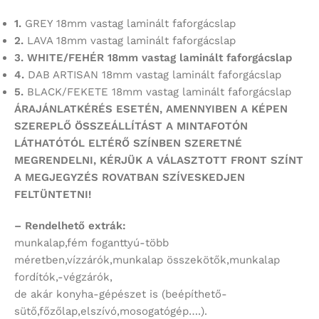
1.
GREY 18mm vastag laminált faforgácslap
2.
LAVA 18mm vastag laminált faforgácslap
3. WHITE/FEHÉR 18mm vastag laminált faforgácslap
4.
DAB ARTISAN 18mm vastag laminált faforgácslap
5.
BLACK/FEKETE 18mm vastag laminált faforgácslap
ÁRAJÁNLATKÉRÉS ESETÉN, AMENNYIBEN A KÉPEN
SZEREPLŐ ÖSSZEÁLLÍTÁST
A MINTAFOTÓN
LÁTHATÓTÓL ELTÉRŐ SZÍNBEN SZERETNÉ
MEGRENDELNI,
KÉRJÜK A VÁLASZTOTT FRONT SZÍNT
A MEGJEGYZÉS ROVATBAN SZÍVESKEDJEN
FELTÜNTETNI!
– Rendelhető extrák:
munkalap,fém foganttyú-több
méretben,vízzárók,munkalap összekötők,munkalap
fordítók,-végzárók,
de akár konyha-gépészet is (beépíthető-
sütő,főzőlap,elszívó,mosogatógép….).