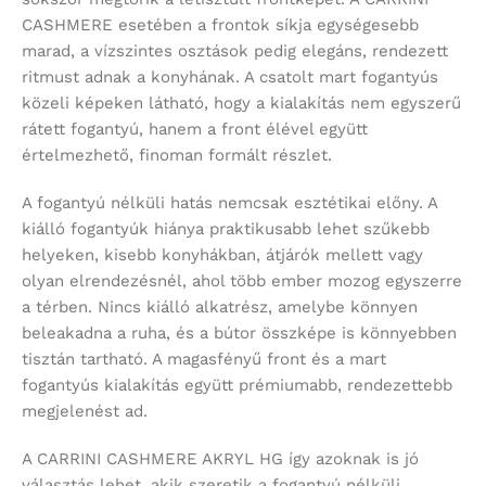
CASHMERE esetében a frontok síkja egységesebb
marad, a vízszintes osztások pedig elegáns, rendezett
ritmust adnak a konyhának. A csatolt mart fogantyús
közeli képeken látható, hogy a kialakítás nem egyszerű
rátett fogantyú, hanem a front élével együtt
értelmezhető, finoman formált részlet.
A fogantyú nélküli hatás nemcsak esztétikai előny. A
kiálló fogantyúk hiánya praktikusabb lehet szűkebb
helyeken, kisebb konyhákban, átjárók mellett vagy
olyan elrendezésnél, ahol több ember mozog egyszerre
a térben. Nincs kiálló alkatrész, amelybe könnyen
beleakadna a ruha, és a bútor összképe is könnyebben
tisztán tartható. A magasfényű front és a mart
fogantyús kialakítás együtt prémiumabb, rendezettebb
megjelenést ad.
A CARRINI CASHMERE AKRYL HG így azoknak is jó
választás lehet, akik szeretik a fogantyú nélküli