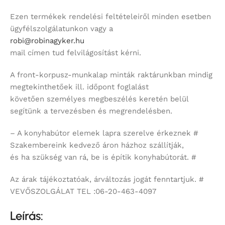
Ezen termékek rendelési feltételeiről minden esetben
ügyfélszolgálatunkon vagy a
robi@robinagyker.hu
mail címen tud felvilágosítást kérni.
A front-korpusz-munkalap minták raktárunkban mindig
megtekinthetőek ill. időpont foglalást
követően személyes megbeszélés keretén belül
segítünk a tervezésben és megrendelésben.
– A konyhabútor elemek lapra szerelve érkeznek #
Szakembereink kedvező áron házhoz szállítják,
és ha szükség van rá, be is építik konyhabútorát. #
Az árak tájékoztatóak, árváltozás jogát fenntartjuk. #
VEVŐSZOLGÁLAT TEL :06-20-463-4097
Leírás: