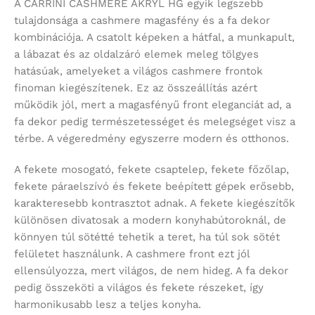
A CARRINI CASHMERE AKRYL HG egyik legszebb
tulajdonsága a cashmere magasfény és a fa dekor
kombinációja. A csatolt képeken a hátfal, a munkapult,
a lábazat és az oldalzáró elemek meleg tölgyes
hatásúak, amelyeket a világos cashmere frontok
finoman kiegészítenek. Ez az összeállítás azért
működik jól, mert a magasfényű front eleganciát ad, a
fa dekor pedig természetességet és melegséget visz a
térbe. A végeredmény egyszerre modern és otthonos.
A fekete mosogató, fekete csaptelep, fekete főzőlap,
fekete páraelszívó és fekete beépített gépek erősebb,
karakteresebb kontrasztot adnak. A fekete kiegészítők
különösen divatosak a modern konyhabútoroknál, de
könnyen túl sötétté tehetik a teret, ha túl sok sötét
felületet használunk. A cashmere front ezt jól
ellensúlyozza, mert világos, de nem hideg. A fa dekor
pedig összeköti a világos és fekete részeket, így
harmonikusabb lesz a teljes konyha.