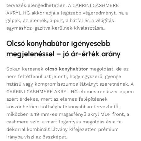
tervezés elengedhetetlen. A CARRINI CASHMERE
AKRYL HG akkor adja a legszebb végeredményt, ha a
gépek, az elemek, a pult, a hátfal és a világítás
egymáshoz igazítva kerülnek kiválasztásra.
Olcsó konyhabútor igényesebb
megjelenéssel – jó ár-érték arány
Sokan keresnek
olcsó konyhabútor
megoldást, de ez
nem feltétlenül azt jelenti, hogy egyszerű, gyenge
hatású vagy kompromisszumos látványt szeretnének. A
CARRINI CASHMERE AKRYL HG elemes rendszer éppen
azért érdekes, mert az elemes felépítésnek
köszönhetően költséghatékonyabban tervezhető,
miközben a 19 mm-es magasfényű akryl MDF front, a
cashmere szín, a mart fogantyús megoldás és a fa
dekorral kombinált látvány kifejezetten prémium
irányba viszi az összképet.