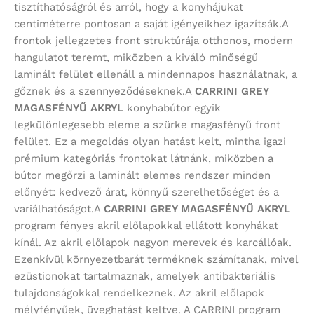
tisztíthatóságról és arról, hogy a konyhájukat
centiméterre pontosan a saját igényeikhez igazítsák.A
frontok jellegzetes front struktúrája otthonos, modern
hangulatot teremt, miközben a kiváló minőségű
laminált felület ellenáll a mindennapos használatnak, a
gőznek és a szennyeződéseknek.A
CARRINI GREY
MAGASFÉNYŰ AKRYL
konyhabútor egyik
legkülönlegesebb eleme a szürke magasfényű front
felület. Ez a megoldás olyan hatást kelt, mintha igazi
prémium kategóriás frontokat látnánk, miközben a
bútor megőrzi a laminált elemes rendszer minden
előnyét: kedvező árat, könnyű szerelhetőséget és a
variálhatóságot.A
CARRINI GREY MAGASFÉNYŰ AKRYL
program
fényes akril előlapokkal ellátott konyhákat
kínál. Az akril előlapok nagyon merevek és karcállóak.
Ezenkívül környezetbarát terméknek számítanak, mivel
ezüstionokat tartalmaznak, amelyek antibakteriális
tulajdonságokkal rendelkeznek. Az akril előlapok
mélyfényűek, üveghatást keltve. A CARRINI program