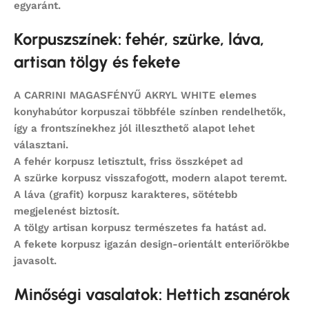
egyaránt.
Korpuszszínek: fehér, szürke, láva,
artisan tölgy és fekete
A
CARRINI MAGASFÉNYŰ AKRYL WHITE
elemes
konyhabútor korpuszai többféle színben rendelhetők,
így a frontszínekhez jól illeszthető alapot lehet
választani.
A
fehér korpusz
letisztult, friss összképet ad
A
szürke korpusz
visszafogott, modern alapot teremt.
A
láva (grafit) korpusz
karakteres, sötétebb
megjelenést biztosít.
A
tölgy artisan korpusz
természetes fa hatást ad.
A
fekete korpusz
igazán design-orientált enteriőrökbe
javasolt.
Minőségi vasalatok: Hettich zsanérok