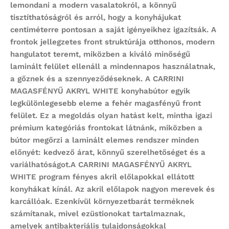
lemondani a modern vasalatokról, a könnyű
tisztíthatóságról és arról, hogy a konyhájukat
centiméterre pontosan a saját igényeikhez igazítsák. A
frontok jellegzetes front struktúrája otthonos, modern
hangulatot teremt, miközben a kiváló minőségű
laminált felület ellenáll a mindennapos használatnak,
a gőznek és a szennyeződéseknek. A
CARRINI
MAGASFÉNYŰ AKRYL WHITE
konyhabútor egyik
legkülönlegesebb eleme a fehér magasfényű front
felület. Ez a megoldás olyan hatást kelt, mintha igazi
prémium kategóriás frontokat látnánk, miközben a
bútor megőrzi a laminált elemes rendszer minden
előnyét: kedvező árat, könnyű szerelhetőséget és a
variálhatóságot.A
CARRINI MAGASFÉNYŰ AKRYL
WHITE
program
fényes akril előlapokkal ellátott
konyhákat kínál. Az akril előlapok nagyon merevek és
karcállóak. Ezenkívül környezetbarát terméknek
számítanak, mivel ezüstionokat tartalmaznak,
amelyek antibakteriális tulajdonságokkal