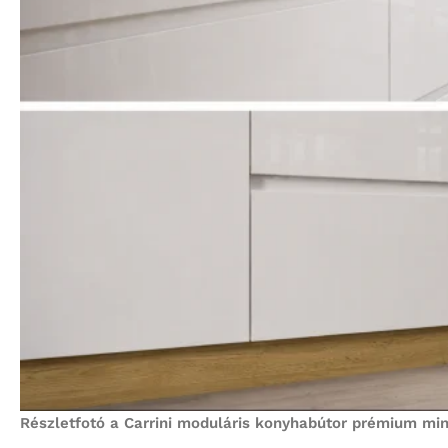
Részletfotó a Carrini moduláris konyhabútor prémium minős