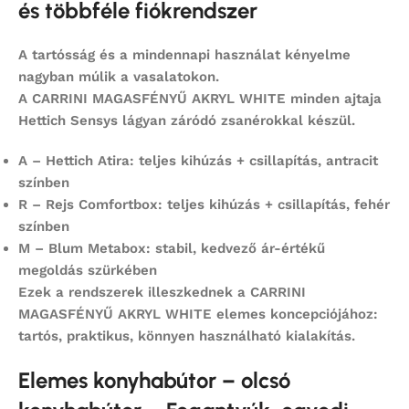
és többféle fiókrendszer
A tartósság és a mindennapi használat kényelme
nagyban múlik a vasalatokon.
A
CARRINI MAGASFÉNYŰ AKRYL WHITE
minden ajtaja
Hettich Sensys
lágyan záródó zsanérokkal készül.
A – Hettich Atira:
teljes kihúzás + csillapítás, antracit
színben
R – Rejs Comfortbox:
teljes kihúzás + csillapítás, fehér
színben
M – Blum Metabox:
stabil, kedvező ár-értékű
megoldás szürkében
Ezek a rendszerek illeszkednek a
CARRINI
MAGASFÉNYŰ AKRYL WHITE
elemes koncepciójához:
tartós, praktikus, könnyen használható kialakítás.
Elemes konyhabútor – olcsó