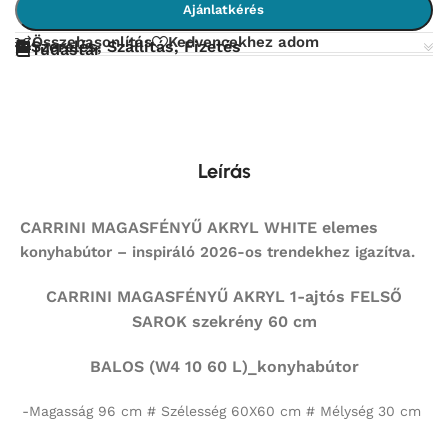
Ajánlatkérés
Összehasonlítás
Kedvencekhez adom
Szerelés, Szállítás, Fizetés
Tudástár
Leírás
CARRINI MAGASFÉNYŰ AKRYL WHITE elemes
konyhabútor – inspiráló 2026-os trendekhez igazítva.
CARRINI MAGASFÉNYŰ AKRYL 1-ajtós FELSŐ
SAROK szekrény 60 cm
BALOS (W4 10 60 L)_konyhabútor
-Magasság 96 cm # Szélesség 60X60 cm # Mélység 30 cm