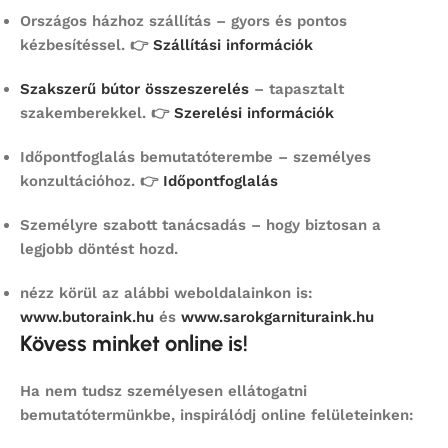
Országos házhoz szállítás
– gyors és pontos
kézbesítéssel. 👉
Szállítási információk
Szakszerű bútor összeszerelés
– tapasztalt
szakemberekkel. 👉
Szerelési információk
Időpontfoglalás bemutatóterembe
– személyes
konzultációhoz. 👉
Időpontfoglalás
Személyre szabott tanácsadás
– hogy biztosan a
legjobb döntést hozd.
nézz körül az alábbi weboldalainkon is:
www.butoraink.hu
és
www.sarokgarnituraink.hu
Kövess minket online is!
Ha nem tudsz személyesen ellátogatni
bemutatótermünkbe, inspirálódj online felületeinken: