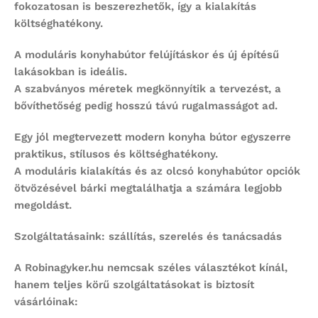
fokozatosan is beszerezhetők, így a kialakítás
költséghatékony.
A
moduláris konyhabútor
felújításkor és új építésű
lakásokban is ideális.
A szabványos méretek megkönnyítik a tervezést, a
bővíthetőség pedig hosszú távú rugalmasságot ad.
Egy jól megtervezett
modern konyha bútor
egyszerre
praktikus, stílusos és költséghatékony.
A moduláris kialakítás és az
olcsó konyhabútor
opciók
ötvözésével bárki megtalálhatja a számára legjobb
megoldást.
Szolgáltatásaink: szállítás, szerelés és tanácsadás
A Robinagyker.hu nemcsak széles választékot kínál,
hanem teljes körű szolgáltatásokat is biztosít
vásárlóinak: