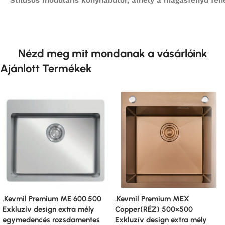
Stílusos moduláris konyhabútor, amely a magasfényű feh
Nézd meg mit mondanak a vásárlóink
Ajánlott Termékek
.Kevmil Premium ME 600.500
.Kevmil Premium MEX
Exkluzív design extra mély
Copper(RÉZ) 500×500
egymedencés rozsdamentes
Exkluzív design extra mély