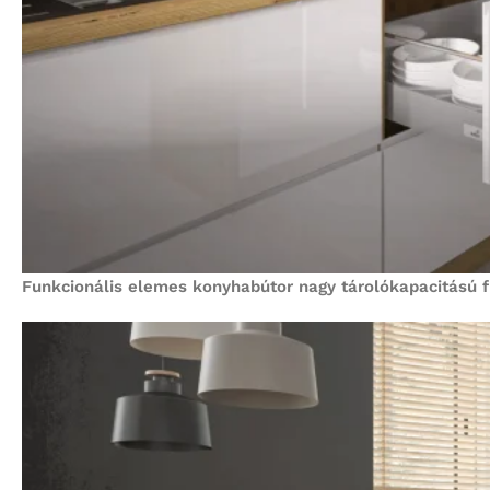
Funkcionális elemes konyhabútor nagy tárolókapacitású fi