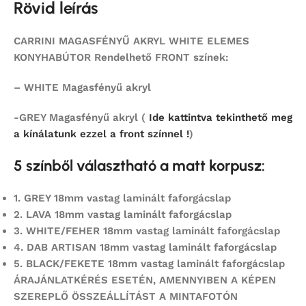
Rövid leírás
CARRINI MAGASFÉNYŰ AKRYL WHITE ELEMES
KONYHABÚTOR Rendelhető FRONT színek:
– WHITE Magasfényű akryl
-GREY Magasfényű akryl (
Ide kattintva tekinthető meg
a kínálatunk ezzel a front színnel !
)
5 színből választható a matt korpusz:
1.
GREY 18mm vastag laminált faforgácslap
2.
LAVA 18mm vastag laminált faforgácslap
3. WHITE/FEHER 18mm vastag laminált faforgácslap
4.
DAB ARTISAN 18mm vastag laminált faforgácslap
5.
BLACK/FEKETE 18mm vastag laminált faforgácslap
ÁRAJÁNLATKÉRÉS ESETÉN, AMENNYIBEN A KÉPEN
SZEREPLŐ ÖSSZEÁLLÍTÁST
A MINTAFOTÓN