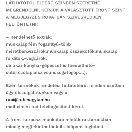
LÁTHATÓTÓL ELTÉRŐ SZÍNBEN SZERETNÉ
MEGRENDELNI,
KÉRJÜK A VÁLASZTOTT FRONT SZÍNT
A MEGJEGYZÉS ROVATBAN SZÍVESKEDJEN
FELTÜNTETNI!
– Rendelhető extrák:
munkalap,fém foganttyú-több
méretben,vízzárók,munkalap összekötők,munkalap
fordítók,-végzárók,
de akár konyha-gépészet is (beépíthető-
sütő,főzőlap,elszívó,mosogatógép….).
Ezen termékek rendelési feltételeiről minden esetben
ügyfélszolgálatunkon vagy a
robi@robinagyker.hu
mail címen tud felvilágosítást kérni.
A front-korpusz-munkalap minták raktárunkban
mindig megtekinthetőek ill. időpont foglalást