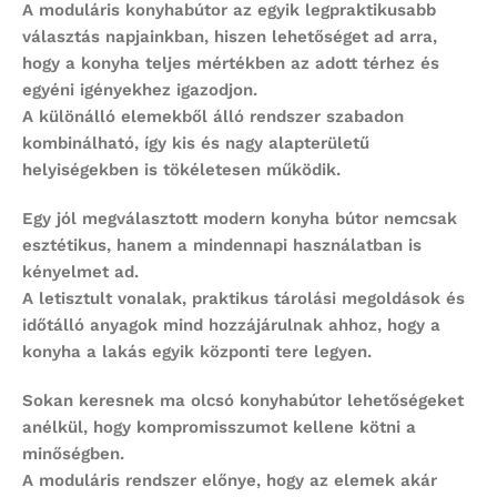
A
moduláris konyhabútor
az egyik legpraktikusabb
választás napjainkban, hiszen lehetőséget ad arra,
hogy a konyha teljes mértékben az adott térhez és
egyéni igényekhez igazodjon.
A különálló elemekből álló rendszer szabadon
kombinálható, így kis és nagy alapterületű
helyiségekben is tökéletesen működik.
Egy jól megválasztott
modern konyha bútor
nemcsak
esztétikus, hanem a mindennapi használatban is
kényelmet ad.
A letisztult vonalak, praktikus tárolási megoldások és
időtálló anyagok mind hozzájárulnak ahhoz, hogy a
konyha a lakás egyik központi tere legyen.
Sokan keresnek ma
olcsó konyhabútor
lehetőségeket
anélkül, hogy kompromisszumot kellene kötni a
minőségben.
A moduláris rendszer előnye, hogy az elemek akár