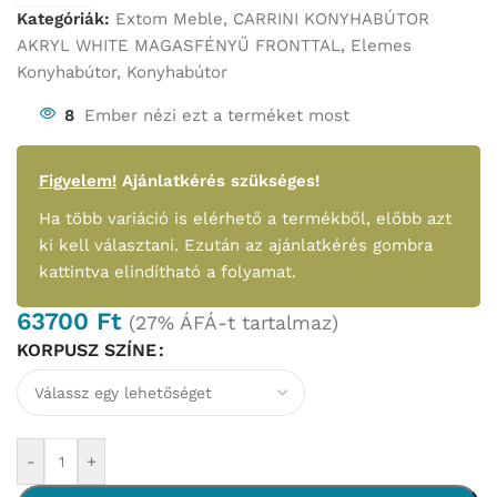
Kategóriák:
Extom Meble
,
CARRINI KONYHABÚTOR
AKRYL WHITE MAGASFÉNYŰ FRONTTAL
,
Elemes
Konyhabútor
,
Konyhabútor
8
Ember nézi ezt a terméket most
Figyelem!
Ajánlatkérés szükséges!
Ha több variáció is elérhető a termékből, előbb azt
ki kell választani. Ezután az ajánlatkérés gombra
kattintva elindítható a folyamat.
63700
Ft
(27% ÁFÁ-t tartalmaz)
KORPUSZ SZÍNE
-
+