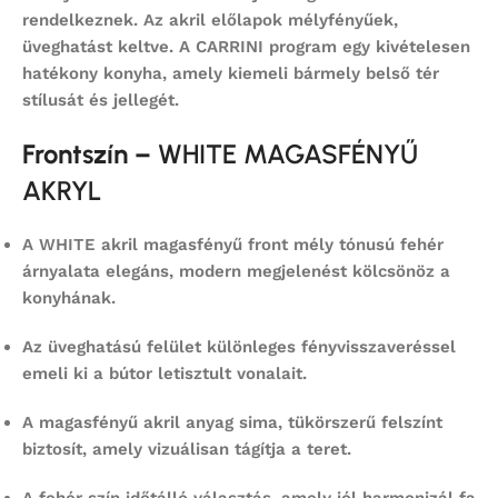
rendelkeznek. Az akril előlapok mélyfényűek,
üveghatást keltve. A CARRINI program egy kivételesen
hatékony konyha, amely kiemeli bármely belső tér
stílusát és jellegét.
Frontszín –
WHITE MAGASFÉNYŰ
AKRYL
A
WHITE akril magasfényű front
mély tónusú fehér
árnyalata elegáns, modern megjelenést kölcsönöz a
konyhának.
Az
üveghatású felület
különleges fényvisszaveréssel
emeli ki a bútor letisztult vonalait.
A magasfényű akril anyag sima, tükörszerű felszínt
biztosít, amely vizuálisan tágítja a teret.
A fehér szín időtálló választás, amely jól harmonizál fa