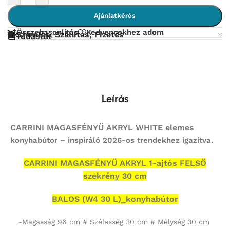
Ajánlatkérés
Összehasonlítás
Kedvencekhez adom
Szerelés, Szállítás, Fizetés
Tudástár
Leírás
CARRINI MAGASFÉNYŰ AKRYL WHITE elemes
konyhabútor – inspiráló 2026-os trendekhez igazítva.
CARRINI MAGASFÉNYŰ AKRYL 1-ajtós FELSŐ
szekrény 30 cm
BALOS (W4 30 L)_konyhabútor
-Magasság 96 cm # Szélesség 30 cm # Mélység 30 cm