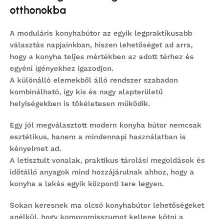
otthonokba
A
moduláris konyhabútor
az egyik legpraktikusabb
választás napjainkban, hiszen lehetőséget ad arra,
hogy a konyha teljes mértékben az adott térhez és
egyéni igényekhez igazodjon.
A különálló elemekből álló rendszer szabadon
kombinálható, így kis és nagy alapterületű
helyiségekben is tökéletesen működik.
Egy jól megválasztott
modern konyha bútor
nemcsak
esztétikus, hanem a mindennapi használatban is
kényelmet ad.
A letisztult vonalak, praktikus tárolási megoldások és
időtálló anyagok mind hozzájárulnak ahhoz, hogy a
konyha a lakás egyik központi tere legyen.
Sokan keresnek ma
olcsó konyhabútor
lehetőségeket
anélkül, hogy kompromisszumot kellene kötni a