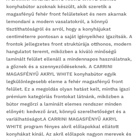
konyhabútor
azoknak készült, akik szeretik a
magasfényű fehér front felületeket és nem akarnak
lemondani a modern vasalatokról, a könnyű
tisztíthatóságról és arról, hogy a konyhájukat
centiméterre pontosan a saját igényeikhez igazítsák. A
frontok jellegzetes front struktúrája otthonos, modern
hangulatot teremt, miközben a kiváló minőségű
laminált felület ellenáll a mindennapos használatnak,
a gőznek és a szennyeződéseknek. A
CARRINI
MAGASFÉNYŰ AKRYL WHITE
konyhabútor egyik
legkülönlegesebb eleme a fehér magasfényű front
felület. Ez a megoldás olyan hatást kelt, mintha igazi
prémium kategóriás frontokat látnánk, miközben a
bútor megőrzi a laminált elemes rendszer minden
előnyét: kedvező árat, könnyű szerelhetőséget és a
variálhatóságot.A
CARRINI MAGASFÉNYŰ AKRYL
WHITE
program
fényes akril előlapokkal ellátott
konyhákat kínál. Az akril előlapok nagyon merevek és