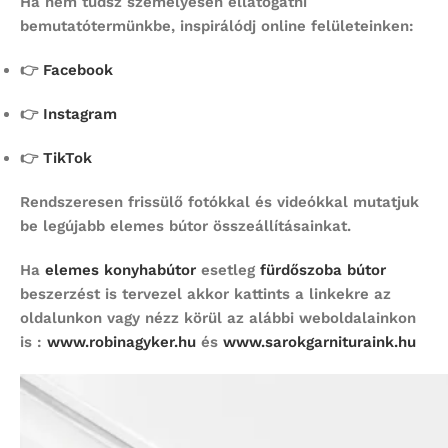
Ha nem tudsz személyesen ellátogatni
bemutatótermünkbe, inspirálódj online felületeinken:
👉
Facebook
👉
Instagram
👉
TikTok
Rendszeresen frissülő fotókkal és videókkal mutatjuk
be legújabb elemes bútor összeállításainkat.
Ha
elemes konyhabútor
esetleg
fürdőszoba bútor
beszerzést is tervezel akkor kattints a linkekre az
oldalunkon vagy nézz körül az alábbi weboldalainkon
is :
www.robinagyker.hu
és
www.sarokgarnituraink.hu