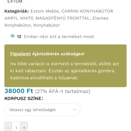
EXTOM
Kategóriák:
Extom Meble
,
CARRINI KONYHABÚTOR
AKRYL WHITE MAGASFÉNYŰ FRONTTAL
,
Elemes
Konyhabútor
,
Konyhabútor
12
Ember nézi ezt a terméket most
Figyelem!
Ajánlatkérés szükséges!
Ha több variáció is elérhető a termékből, előbb azt
ki kell választani. Ezután az ajánlatkérés gombra
kattintva elindítható a folyamat.
38000
Ft
(27% ÁFÁ-t tartalmaz)
KORPUSZ SZÍNE
-
+