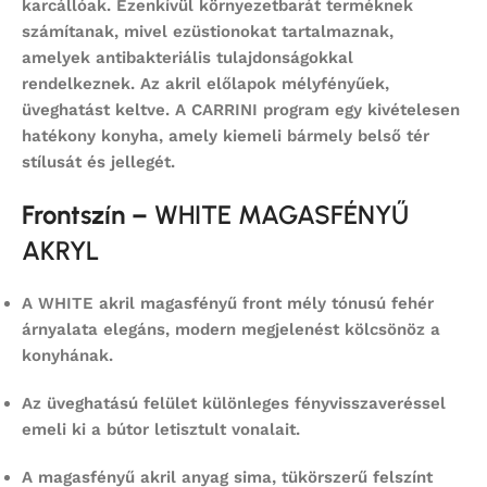
karcállóak. Ezenkívül környezetbarát terméknek
számítanak, mivel ezüstionokat tartalmaznak,
amelyek antibakteriális tulajdonságokkal
rendelkeznek. Az akril előlapok mélyfényűek,
üveghatást keltve. A CARRINI program egy kivételesen
hatékony konyha, amely kiemeli bármely belső tér
stílusát és jellegét.
Frontszín –
WHITE MAGASFÉNYŰ
AKRYL
A
WHITE akril magasfényű front
mély tónusú fehér
árnyalata elegáns, modern megjelenést kölcsönöz a
konyhának.
Az
üveghatású felület
különleges fényvisszaveréssel
emeli ki a bútor letisztult vonalait.
A magasfényű akril anyag sima, tükörszerű felszínt