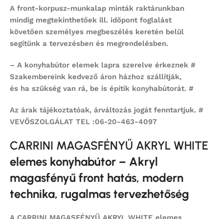
A front-korpusz-munkalap minták raktárunkban
mindig megtekinthetőek ill. időpont foglalást
követően személyes megbeszélés keretén belül
segítünk a tervezésben és megrendelésben.
– A konyhabútor elemek lapra szerelve érkeznek #
Szakembereink kedvező áron házhoz szállítják,
és ha szükség van rá, be is építik konyhabútorát. #
Az árak tájékoztatóak, árváltozás jogát fenntartjuk. #
VEVŐSZOLGÁLAT TEL :06-20-463-4097
CARRINI MAGASFÉNYŰ AKRYL WHITE
elemes konyhabútor – Akryl
magasfényű front hatás, modern
technika, rugalmas tervezhetőség
A
CARRINI MAGASFÉNYŰ AKRYL WHITE
elemes