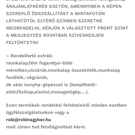
ÁRAJÁNLATKÉRÉS ESETÉN, AMENNYIBEN A KÉPEN
SZEREPLŐ ÖSSZEÁLLÍTÁST
A MINTAFOTÓN
LÁTHATÓTÓL ELTÉRŐ SZÍNBEN SZERETNÉ
MEGRENDELNI,
KÉRJÜK A VÁLASZTOTT FRONT SZÍNT
A MEGJEGYZÉS ROVATBAN SZÍVESKEDJEN
FELTÜNTETNI!
– Rendelhető extrák:
munkalap,fém foganttyú-több
méretben,vízzárók,munkalap összekötők,munkalap
fordítók,-végzárók,
de akár konyha-gépészet is (beépíthető-
sütő,főzőlap,elszívó,mosogatógép….).
Ezen termékek rendelési feltételeiről minden esetben
ügyfélszolgálatunkon vagy a
robi@robinagyker.hu
mail címen tud felvilágosítást kérni.