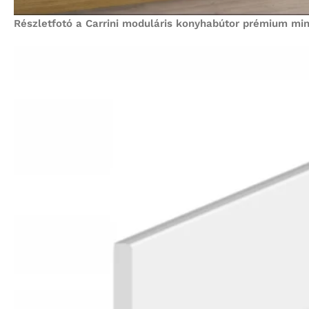
Részletfotó a Carrini moduláris konyhabútor prémium minős