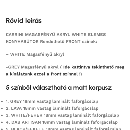
Rövid leírás
CARRINI MAGASFÉNYŰ AKRYL WHITE ELEMES
KONYHABÚTOR Rendelhető FRONT színek:
– WHITE Magasfényű akryl
-GREY Magasfényű akryl (
Ide kattintva tekinthető meg
a kínálatunk ezzel a front színnel !
)
5 színből választható a matt korpusz:
1.
GREY 18mm vastag laminált faforgácslap
2.
LAVA 18mm vastag laminált faforgácslap
3. WHITE/FEHER 18mm vastag laminált faforgácslap
4.
DAB ARTISAN 18mm vastag laminált faforgácslap
5.
BLACK/FEKETE 18mm vastag laminált faforgácslap