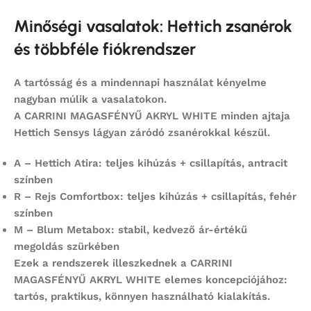
Minőségi vasalatok: Hettich zsanérok
és többféle fiókrendszer
A tartósság és a mindennapi használat kényelme
nagyban múlik a vasalatokon.
A
CARRINI MAGASFÉNYŰ AKRYL WHITE
minden ajtaja
Hettich Sensys
lágyan záródó zsanérokkal készül.
A – Hettich Atira:
teljes kihúzás + csillapítás, antracit
színben
R – Rejs Comfortbox:
teljes kihúzás + csillapítás, fehér
színben
M – Blum Metabox:
stabil, kedvező ár-értékű
megoldás szürkében
Ezek a rendszerek illeszkednek a
CARRINI
MAGASFÉNYŰ AKRYL WHITE
elemes koncepciójához:
tartós, praktikus, könnyen használható kialakítás.