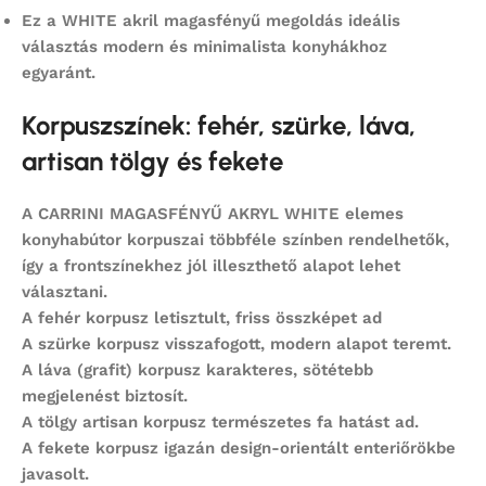
Ez a WHITE akril magasfényű megoldás ideális
választás modern és minimalista konyhákhoz
egyaránt.
Korpuszszínek: fehér, szürke, láva,
artisan tölgy és fekete
A
CARRINI MAGASFÉNYŰ AKRYL WHITE
elemes
konyhabútor korpuszai többféle színben rendelhetők,
így a frontszínekhez jól illeszthető alapot lehet
választani.
A
fehér korpusz
letisztult, friss összképet ad
A
szürke korpusz
visszafogott, modern alapot teremt.
A
láva (grafit) korpusz
karakteres, sötétebb
megjelenést biztosít.
A
tölgy artisan korpusz
természetes fa hatást ad.
A
fekete korpusz
igazán design-orientált enteriőrökbe
javasolt.