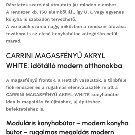
Részletes szerelési útmutató jár minden elemhez.
A rendszer kb. 150 elemből áll, így U, L vagy egyenes
konyha is szabadon tervezhető.
A variációk száma nagy, miközben a rendszer árazása
továbbra is az
olcsó konyhabútor
kategórián belül
marad.
CARRINI MAGASFÉNYŰ AKRYL
WHITE
: időtálló modern otthonokba
A magasfényű frontok, a Hettich vasalatok, a többféle
fiókrendszer és a rugalmas elemválaszték miatt a
CARRINI MAGASFÉNYŰ AKRYL WHITE konyhabútor
ideális megoldás felújításhoz, új építéshez,
befektetéshez is.
Moduláris konyhabútor – modern konyha
bútor – rugalmas megoldás modern